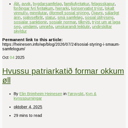
Álit
,
avvik
,
bygdarsamfelag
,
familjufyritøkur
,
felagsskapur
,
forðingar fyri fyritøkum
,
hierarki
,
konservativt trýst
,
lokalt
vinnulív
,
minnilutar
,
óformell sosial stýring
,
Ójavni
,
sálarligt
árin
,
sjálvseftirlit
,
slatur
,
smá samfeløg
,
sosial útihýsing
,
sosialar sanktionir
,
sosialir normar
,
tilknýti
,
trýst um at laga
seg
,
umdømi
,
umrøða
,
umskarandi leiklutir
,
undirskiltar
skyldur
Permanent link to this article:
https://heinesen.info/wp/blog/2026/07/24/sosial-styring-i-smaum-
samfelogum/
Oct
04
2025
Hvussu patriarkatið formar okkum
øll
By
Elin Brimheim Heinesen
in
Føroyskt
,
Kyn &
kynsspurningar
oktober 4, 2025
29 mins to read