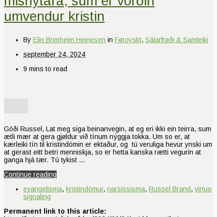
misnýtara, sum er vorðin
umvendur kristin
By
Elin Brimheim Heinesen
in
Føroyskt
,
Sálarfrøði & Samleiki
september 24, 2024
9 mins to read
Góði Russel, Lat meg siga beinanvegin, at eg eri ikki ein teirra, sum
ætli mær at gera gjøldur við tínum nýggja tokka. Um so er, at
kærleiki tín til kristindómin er ektaður, og tú veruliga hevur ynski um
at gerast eitt betri menniskja, so er hetta kanska rætti vegurin at
ganga hjá tær. Tú tykist …
Continue reading
evangelisma
,
kristindómur
,
narsissisma
,
Russel Brand
,
virtue
signaling
Permanent link to this article: