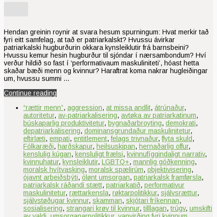
Hendan greinin roynir at svara hesum spurningum: Hvat merkir tað
fyri eitt samfelag, at tað er patriarkalskt? Hvussu ávirkar
patriarkalski hugburðurin okkara kynsleiklutir frá barnsbeini?
Hvussu kemur hesin hugburður til sjóndar í nærsambondum? Hví
verður hildið so fast í ‘performativaum maskuliniteti’, hóast hetta
skaðar bæði menn og kvinnur? Haraftrat koma nakrar hugleiðingar
um, hvussu summi …
Continue reading
“rættir menn”
,
aggression
,
at missa andlit
,
átrúnaður
,
autoritetur
,
av‑patriarkalisering
,
avtøka av patriarkatinum
,
búskaparlig produktivitetur
,
bygnaðarbroyting
,
demokrati
,
depatriarkalisering
,
dominansgrundaður maskulinitetur
,
eftirlæti
,
empati
,
entitlement
,
felags trivnaður
,
flyta skuld
,
Fólkaræði
,
harðskapur
,
heilsuskipan
,
hernaðarlig offur
,
kenslulig kúgan
,
kensluligt frælsi
,
kvinnufíggindaligt narrativ
,
kvinnuhatur
,
kynsleiklutir
,
LGBTQ+
,
mannlig góðkenning
,
moralsk hvítvasking
,
moralsk spælirúm
,
objektivisering
,
ójavnt arbeiðsbýti
,
ólønt umsorgan
,
patriarkalsk framførsla
,
patriarkalsk ráðandi stætt
,
patriarkatið
,
performativur
maskulinitetur
,
rættarkensla
,
røktarpolitikkur
,
sjálvsrættur
,
sjálvstøðugar kvinnur
,
skamman
,
skjótari fríkennan
,
sosialisering
,
strangari krøv til kvinnur
,
tilllagan
,
trúgv
,
umskifti
av valdi
,
umsorganarpolitikkur
,
vanvirðing fyri kvinnum
,