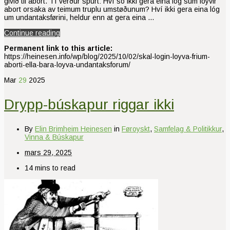
givið til abort. Tí verður spurt: Hví so ikki gera eina lóg sum loyvir
abort orsaka av teimum truplu umstøðunum? Hví ikki gera eina lóg
um undantaksførini, heldur enn at gera eina …
Continue reading
Permanent link to this article:
https://heinesen.info/wp/blog/2025/10/02/skal-login-loyva-frium-
aborti-ella-bara-loyva-undantaksforum/
Mar
29
2025
Drypp-búskapur riggar ikki
By
Elin Brimheim Heinesen
in
Føroyskt
,
Samfelag & Politikkur
,
Vinna & Búskapur
mars 29, 2025
14 mins to read