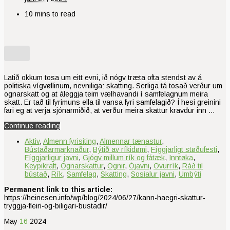
10 mins to read
Latið okkum tosa um eitt evni, ið nógv træta ofta stendst av á
politiska vígvøllinum, nevniliga: skatting. Serliga tá tosað verður um
ognarskatt og at áleggja teim vælhavandi í samfelagnum meira
skatt. Er tað til fyrimuns ella til vansa fyri samfelagið? Í hesi greinini
fari eg at verja sjónarmiðið, at verður meira skattur kravdur inn …
Continue reading
Aktiv
,
Almenn fyrisiting
,
Almennar tænastur
,
Bústaðarmarknaður
,
Býtið av ríkidømi
,
Fíggjarligt støðufesti
,
Fíggjarligur javni
,
Gjógv millum rík og fátæk
,
Inntøka
,
Keypikraft
,
Ognarskattur
,
Ognir
,
Ójavni
,
Ovurrík
,
Ráð til
bústað
,
Rík
,
Samfelag
,
Skatting
,
Sosialur javni
,
Umbýti
Permanent link to this article:
https://heinesen.info/wp/blog/2024/06/27/kann-haegri-skattur-
tryggja-fleiri-og-biligari-bustadir/
May
16
2024