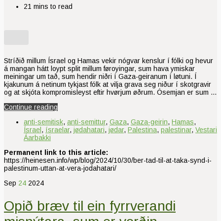
21 mins to read
Stríðið millum Ísrael og Hamas vekir nógvar kenslur í fólki og hevur
á mangan hátt loypt split millum føroyingar, sum hava ymiskar
meiningar um tað, sum hendir niðri í Gaza-geiranum í løtuni. Í
kjakunum á netinum tykjast fólk at vilja grava seg niður í skotgravir
og at skjóta kompromisleyst eftir hvørjum øðrum. Ósemjan er sum …
Continue reading
anti-semitisk
,
anti-semittur
,
Gaza
,
Gaza-geirin
,
Hamas
,
Ísrael
,
ísraelar
,
jødahatari
,
jødar
,
Palestina
,
palestinar
,
Vestari
Áarbakki
Permanent link to this article:
https://heinesen.info/wp/blog/2024/10/30/ber-tad-til-at-taka-synd-i-
palestinum-uttan-at-vera-jodahatari/
Sep
24
2024
Opið bræv til ein fyrrverandi