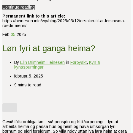
Continue reading
Permanent link to this article:
https://heinesen.info/wp/blog/2025/03/12/orsokin-til-at-feminisma-
raedir-menn/
Feb
05
2025
Løn fyri at ganga heima?
By
Elin Brimheim Heinesen
in
Føroyskt
,
Kyn &
kynsspurningar
februar 5, 2025
9 mins to read
Gevið fólki ordiliga løn – við pensjón og frítíðarpeningi – fyri at
arbeiða heima og passa hús og heim og hava umsorgan fyri
børnum og eldri foreldrum. So vilja nógv uttan iva fara heim at gera