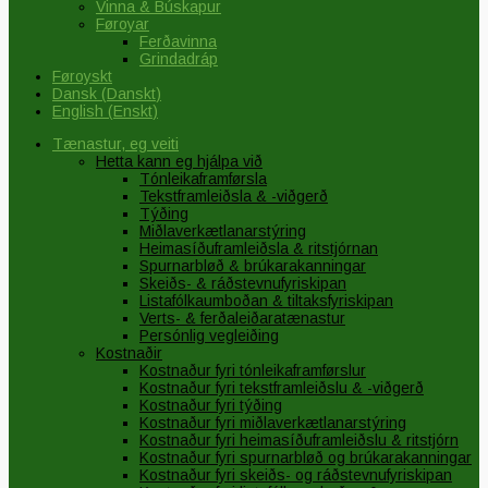
Vinna & Búskapur
Føroyar
Ferðavinna
Grindadráp
Føroyskt
Dansk
(
Danskt
)
English
(
Enskt
)
Tænastur, eg veiti
Hetta kann eg hjálpa við
Tónleikaframførsla
Tekstframleiðsla & -viðgerð
Týðing
Miðlaverkætlanarstýring
Heimasíðuframleiðsla & ritstjórnan
Spurnarbløð & brúkarakanningar
Skeiðs- & ráðstevnufyriskipan
Listafólkaumboðan & tiltaksfyriskipan
Verts- & ferðaleiðaratænastur
Persónlig vegleiðing
Kostnaðir
Kostnaður fyri tónleikaframførslur
Kostnaður fyri tekstframleiðslu & -viðgerð
Kostnaður fyri týðing
Kostnaður fyri miðlaverkætlanarstýring
Kostnaður fyri heimasíðuframleiðslu & ritstjórn
Kostnaður fyri spurnarbløð og brúkarakanningar
Kostnaður fyri skeiðs- og ráðstevnufyriskipan