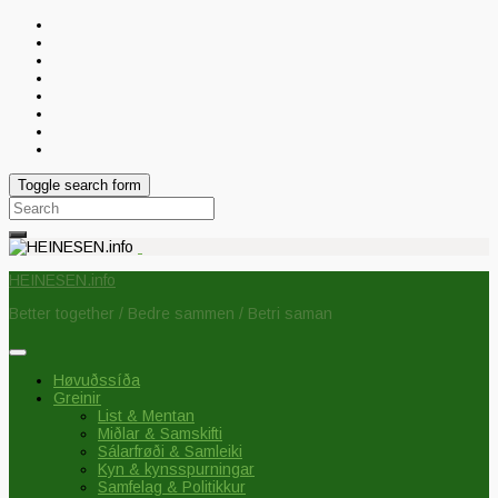
Toggle search form
Search
for:
HEINESEN.info
Better together / Bedre sammen / Betri saman
Høvuðssíða
Greinir
List & Mentan
Miðlar & Samskifti
Sálarfrøði & Samleiki
Kyn & kynsspurningar
Samfelag & Politikkur