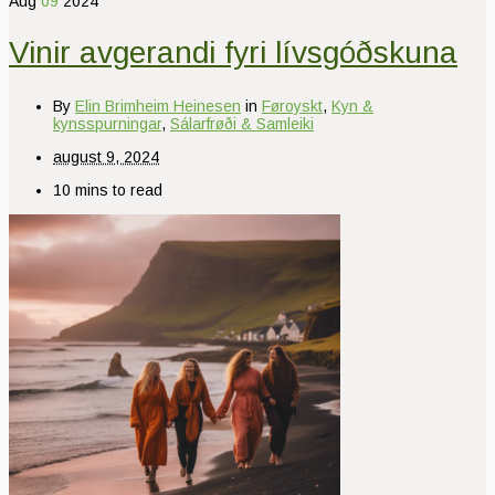
Aug
09
2024
Vinir avgerandi fyri lívsgóðskuna
By
Elin Brimheim Heinesen
in
Føroyskt
,
Kyn &
kynsspurningar
,
Sálarfrøði & Samleiki
august 9, 2024
10 mins to read