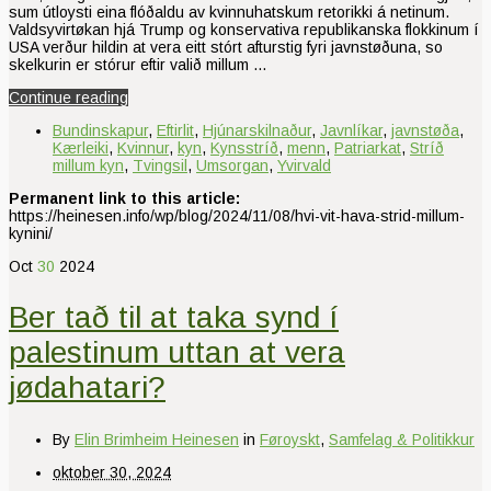
sum útloysti eina flóðaldu av kvinnuhatskum retorikki á netinum.
Valdsyvirtøkan hjá Trump og konservativa republikanska flokkinum í
USA verður hildin at vera eitt stórt afturstig fyri javnstøðuna, so
skelkurin er stórur eftir valið millum …
Continue reading
Bundinskapur
,
Eftirlit
,
Hjúnarskilnaður
,
Javnlíkar
,
javnstøða
,
Kærleiki
,
Kvinnur
,
kyn
,
Kynsstríð
,
menn
,
Patriarkat
,
Stríð
millum kyn
,
Tvingsil
,
Umsorgan
,
Yvirvald
Permanent link to this article:
https://heinesen.info/wp/blog/2024/11/08/hvi-vit-hava-strid-millum-
kynini/
Oct
30
2024
Ber tað til at taka synd í
palestinum uttan at vera
jødahatari?
By
Elin Brimheim Heinesen
in
Føroyskt
,
Samfelag & Politikkur
oktober 30, 2024