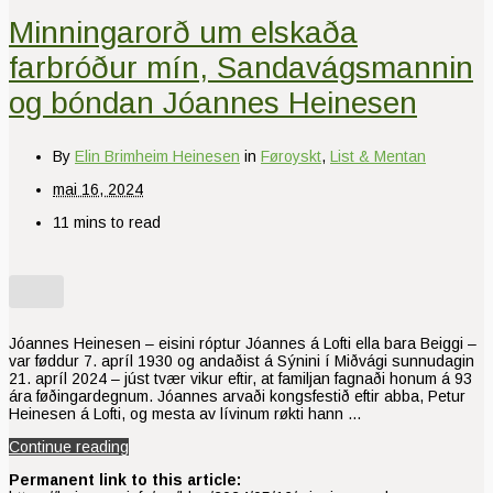
Minningarorð um elskaða
farbróður mín, Sandavágsmannin
og bóndan Jóannes Heinesen
By
Elin Brimheim Heinesen
in
Føroyskt
,
List & Mentan
mai 16, 2024
11 mins to read
Jóannes Heinesen – eisini róptur Jóannes á Lofti ella bara Beiggi –
var føddur 7. apríl 1930 og andaðist á Sýnini í Miðvági sunnudagin
21. apríl 2024 – júst tvær vikur eftir, at familjan fagnaði honum á 93
ára føðingardegnum. Jóannes arvaði kongsfestið eftir abba, Petur
Heinesen á Lofti, og mesta av lívinum røkti hann …
Continue reading
Permanent link to this article: