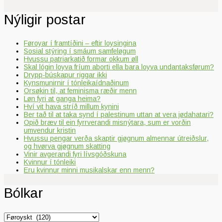
Nýligir postar
Føroyar í framtíðini – eftir loysingina
Sosial stýring í smáum samfeløgum
Hvussu patriarkatið formar okkum øll
Skal lógin loyva fríum aborti ella bara loyva undantaksførum?
Drypp-búskapur riggar ikki
Kynsmunirnir í tónleikaídnaðinum
Orsøkin til, at feminisma ræðir menn
Løn fyri at ganga heima?
Hví vit hava stríð millum kynini
Ber tað til at taka synd í palestinum uttan at vera jødahatari?
Opið bræv til ein fyrrverandi misnýtara, sum er vorðin
umvendur kristin
Hvussu pengar verða skaptir gjøgnum almennar útreiðslur,
og hvørva gjøgnum skatting
Vinir avgerandi fyri lívsgóðskuna
Kvinnur í tónleiki
Eru kvinnur minni musikalskar enn menn?
Bólkar
Bólkar