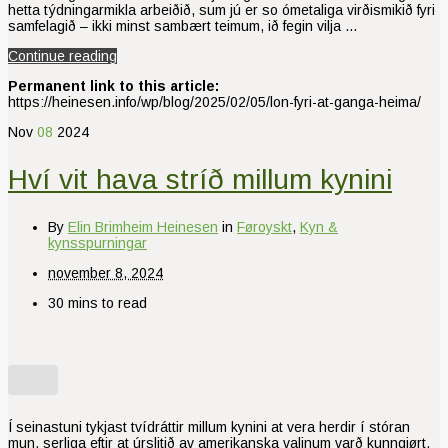
hetta týdningarmikla arbeiðið, sum jú er so ómetaliga virðismikið fyri
samfelagið – ikki minst sambært teimum, ið fegin vilja …
Continue reading
Permanent link to this article:
https://heinesen.info/wp/blog/2025/02/05/lon-fyri-at-ganga-heima/
Nov
08
2024
Hví vit hava stríð millum kynini
By
Elin Brimheim Heinesen
in
Føroyskt
,
Kyn &
kynsspurningar
november 8, 2024
30 mins to read
Í seinastuni tykjast tvídráttir millum kynini at vera herdir í stóran
mun, serliga eftir at úrslitið av amerikanska valinum varð kunngjørt,