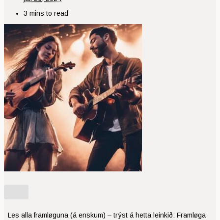
3 mins to read
Les alla framløguna (á enskum) – trýst á hetta leinkið: Framløga