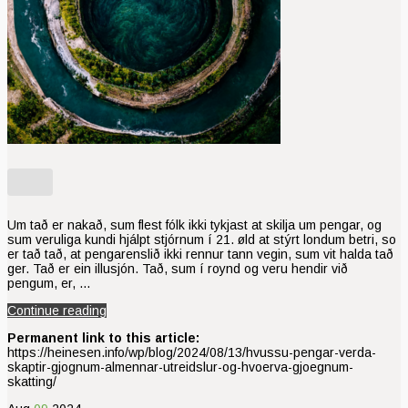
Um tað er nakað, sum flest fólk ikki tykjast at skilja um pengar, og
sum veruliga kundi hjálpt stjórnum í 21. øld at stýrt londum betri, so
er tað tað, at pengarenslið ikki rennur tann vegin, sum vit halda tað
ger. Tað er ein illusjón. Tað, sum í roynd og veru hendir við
pengum, er, …
Continue reading
Permanent link to this article:
https://heinesen.info/wp/blog/2024/08/13/hvussu-pengar-verda-
skaptir-gjognum-almennar-utreidslur-og-hvoerva-gjoegnum-
skatting/