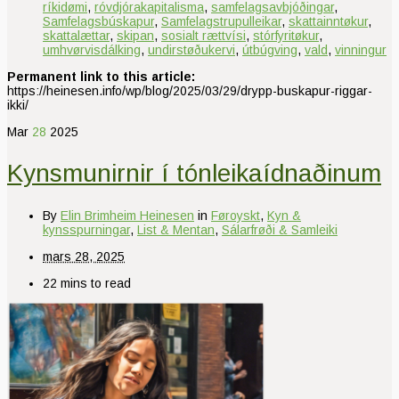
ríkidømi
,
róvdjórakapitalisma
,
samfelagsavbjóðingar
,
Samfelagsbúskapur
,
Samfelagstrupulleikar
,
skattainntøkur
,
skattalættar
,
skipan
,
sosialt rættvísi
,
stórfyritøkur
,
umhvørvisdálking
,
undirstøðukervi
,
útbúgving
,
vald
,
vinningur
Permanent link to this article:
https://heinesen.info/wp/blog/2025/03/29/drypp-buskapur-riggar-
ikki/
Mar
28
2025
Kynsmunirnir í tónleikaídnaðinum
By
Elin Brimheim Heinesen
in
Føroyskt
,
Kyn &
kynsspurningar
,
List & Mentan
,
Sálarfrøði & Samleiki
mars 28, 2025
22 mins to read