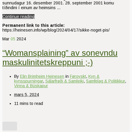
sunnudagur 16. desember 2001. 28. september 2001 komu
tíðindini í einum av heimsins …
Continue reading
Permanent link to this article:
https://heinesen.info/wp/blog/2024/04/17/sikke-noget-pis/
Mar
05
2024
“Womansplaining” av sonevndu
maskulinitetskreppuni ;-)
By
Elin Brimheim Heinesen
in
Føroyskt
,
Kyn &
kynsspurningar
,
Sálarfrøði & Samleiki
,
Samfelag & Politikkur
,
Vinna & Búskapur
mars 5, 2024
11 mins to read