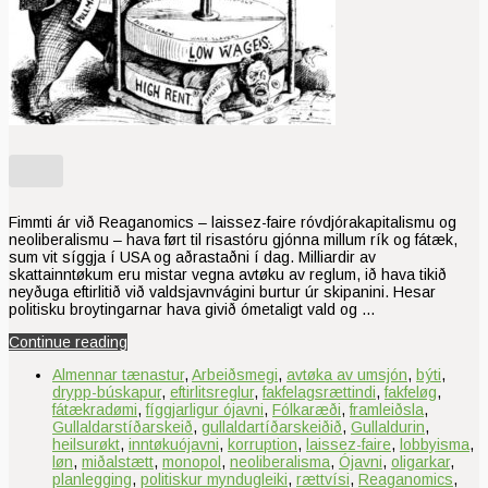
Fimmti ár við Reaganomics – laissez-faire róvdjórakapitalismu og
neoliberalismu – hava ført til risastóru gjónna millum rík og fátæk,
sum vit síggja í USA og aðrastaðni í dag. Milliardir av
skattainntøkum eru mistar vegna avtøku av reglum, ið hava tikið
neyðuga eftirlitið við valdsjavnvágini burtur úr skipanini. Hesar
politisku broytingarnar hava givið ómetaligt vald og …
Continue reading
Almennar tænastur
,
Arbeiðsmegi
,
avtøka av umsjón
,
býti
,
drypp-búskapur
,
eftirlitsreglur
,
fakfelagsrættindi
,
fakfeløg
,
fátækradømi
,
fíggjarligur ójavni
,
Fólkaræði
,
framleiðsla
,
Gullaldarstíðarskeið
,
gullaldartíðarskeiðið
,
Gullaldurin
,
heilsurøkt
,
inntøkuójavni
,
korruption
,
laissez-faire
,
lobbyisma
,
løn
,
miðalstætt
,
monopol
,
neoliberalisma
,
Ójavni
,
oligarkar
,
planlegging
,
politiskur myndugleiki
,
rættvísi
,
Reaganomics
,