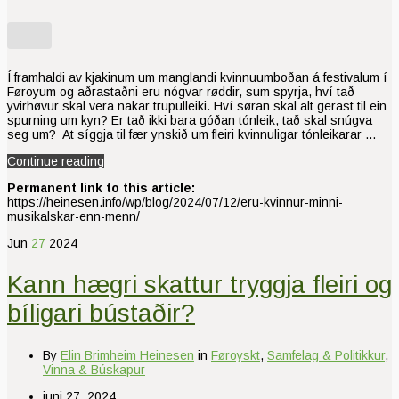
Í framhaldi av kjakinum um manglandi kvinnuumboðan á festivalum í
Føroyum og aðrastaðni eru nógvar røddir, sum spyrja, hví tað
yvirhøvur skal vera nakar trupulleiki. Hví søran skal alt gerast til ein
spurning um kyn? Er tað ikki bara góðan tónleik, tað skal snúgva
seg um? At síggja til fær ynskið um fleiri kvinnuligar tónleikarar …
Continue reading
Permanent link to this article:
https://heinesen.info/wp/blog/2024/07/12/eru-kvinnur-minni-
musikalskar-enn-menn/
Jun
27
2024
Kann hægri skattur tryggja fleiri og
bíligari bústaðir?
By
Elin Brimheim Heinesen
in
Føroyskt
,
Samfelag & Politikkur
,
Vinna & Búskapur
juni 27, 2024