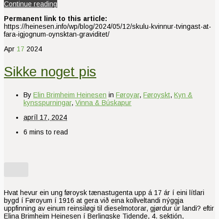
Continue reading
Permanent link to this article:
https://heinesen.info/wp/blog/2024/05/12/skulu-kvinnur-tvingast-at-
fara-igjognum-oynsktan-graviditet/
Apr
17
2024
Sikke noget pis
By
Elin Brimheim Heinesen
in
Føroyar
,
Føroyskt
,
Kyn &
kynsspurningar
,
Vinna & Búskapur
apríl 17, 2024
6 mins to read
Hvat hevur ein ung føroysk tænastugenta upp á 17 ár í eini lítlari
bygd í Føroyum í 1916 at gera við eina kollveltandi nýggja
uppfinning av einum reinsiløgi til dieselmotorar, gjørdur úr landi? eftir
Elina Brimheim Heinesen í Berlingske Tidende, 4. sektión,