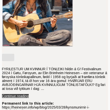
FYRILESTUR UM KVINNUR Í TÓNLEIKI hildin á G! Festivalinum
2024 í Gøtu, Føroyum, av Elin Brimheim Heinesen – ein veteranur á
føroyska tónleikapallinum, fødd í 1958 og byrjaði at framføra tónleik
alment í 1974, tá ið hon var 16 ára gomul: HVØRJAR ERU
AVBJÓÐINGARNAR HJÁ KVINNULIGUM TÓNLISTAFÓLKI? Eg fari
at tosa við tykkum í dag: …
Continue reading
Permanent link to this article:
https://heinesen.info/wp/blog/2025/03/28/kynsmunirnir-i-