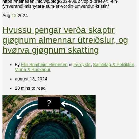
https://heinesen.info/wp/blog/2024/09/24/opid-braev-til-ein-
fyrrverandi-misnytara-sum-er-vordin-umvendur-kristin/
Aug
13
2024
Hvussu pengar verða skaptir
gjøgnum almennar útreiðslur, og
hvørva gjøgnum skatting
By
Elin Brimheim Heinesen
in
Føroyskt
,
Samfelag & Politikkur
,
Vinna & Búskapur
august 13, 2024
20 mins to read