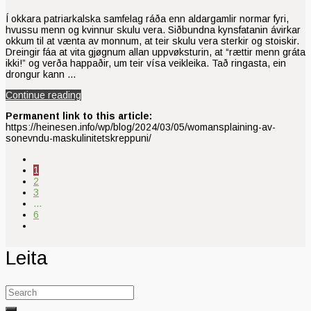
Í okkara patriarkalska samfelag ráða enn aldargamlir normar fyri,
hvussu menn og kvinnur skulu vera. Siðbundna kynsfatanin ávirkar
okkum til at vænta av monnum, at teir skulu vera sterkir og stoiskir.
Dreingir fáa at vita gjøgnum allan uppvøksturin, at “rættir menn gráta
ikki!” og verða happaðir, um teir vísa veikleika. Tað ringasta, ein
drongur kann …
Continue reading
Permanent link to this article:
https://heinesen.info/wp/blog/2024/03/05/womansplaining-av-
sonevndu-maskulinitetskreppuni/
1
2
3
…
6
Leita
Search
for: