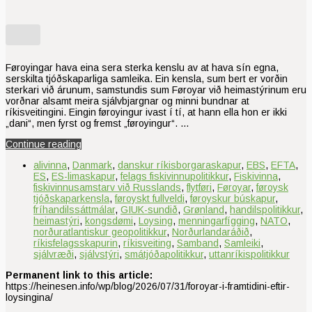
Føroyingar hava eina sera sterka kenslu av at hava sín egna,
serskilta tjóðskaparliga samleika. Ein kensla, sum bert er vorðin
sterkari við árunum, samstundis sum Føroyar við heimastýrinum eru
vorðnar alsamt meira sjálvbjargnar og minni bundnar at
ríkisveitingini. Eingin føroyingur ivast í tí, at hann ella hon er ikki
„dani“, men fyrst og fremst „føroyingur“. …
Continue reading
alivinna
,
Danmark
,
danskur ríkisborgaraskapur
,
EBS
,
EFTA
,
ES
,
ES-limaskapur
,
felags fiskivinnupolitikkur
,
Fiskivinna
,
fiskivinnusamstarv við Russlands
,
flytføri
,
Føroyar
,
føroysk
tjóðskaparkensla
,
føroyskt fullveldi
,
føroyskur búskapur
,
fríhandilssáttmálar
,
GIUK-sundið
,
Grønland
,
handilspolitikkur
,
heimastýri
,
kongsdømi
,
Loysing
,
menningarfígging
,
NATO
,
norðuratlantiskur geopolitikkur
,
Norðurlandaráðið
,
ríkisfelagsskapurin
,
ríkisveiting
,
Samband
,
Samleiki
,
sjálvræði
,
sjálvstýri
,
smátjóðapolitikkur
,
uttanríkispolitikkur
Permanent link to this article:
https://heinesen.info/wp/blog/2026/07/31/foroyar-i-framtidini-eftir-
loysingina/