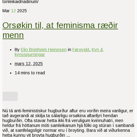
tonleikaidnadinum/
Mar
12
2025
Orsøkin til, at feminisma ræðir
menn
By
Elin Brimheim Heinesen
in
Føroyskt
,
Kyn &
kynsspurningar
mars 12, 2025
14 mins to read
Nú tá anti-feministiskur hugburður aftur eru vorðin meira vanligur, er
tað avgerandi at skilja ta sálarligu orsøkina aftanfyri hendan
hugburðin. Ofta stavar hetta ikki frá veruligum kvinnuhatri, men
heldur frá hóttanum móti samleikanum hjá fólki og stúran í sambandi
við, at samfelagsligir normar eru í broyting. Bara við at viðurkenna
hetta kunnu vit broyta hugburðin …