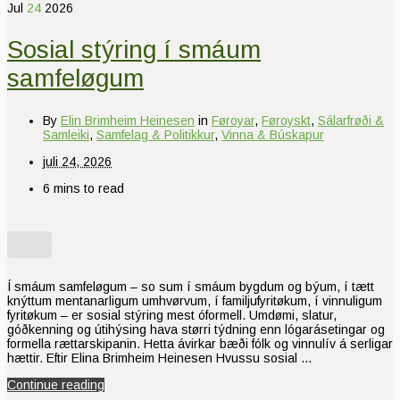
Jul
24
2026
Sosial stýring í smáum
samfeløgum
By
Elin Brimheim Heinesen
in
Føroyar
,
Føroyskt
,
Sálarfrøði &
Samleiki
,
Samfelag & Politikkur
,
Vinna & Búskapur
juli 24, 2026
6 mins to read
Í smáum samfeløgum – so sum í smáum bygdum og býum, í tætt
knýttum mentanarligum umhvørvum, í familjufyritøkum, í vinnuligum
fyritøkum – er sosial stýring mest óformell. Umdømi, slatur,
góðkenning og útihýsing hava størri týdning enn lógarásetingar og
formella rættarskipanin. Hetta ávirkar bæði fólk og vinnulív á serligar
hættir. Eftir Elina Brimheim Heinesen Hvussu sosial …
Continue reading