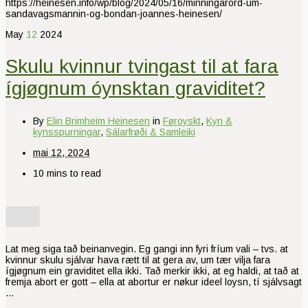
https://heinesen.info/wp/blog/2024/05/16/minningarord-um-
sandavagsmannin-og-bondan-joannes-heinesen/
May
12
2024
Skulu kvinnur tvingast til at fara
ígjøgnum óynsktan graviditet?
By
Elin Brimheim Heinesen
in
Føroyskt
,
Kyn &
kynsspurningar
,
Sálarfrøði & Samleiki
mai 12, 2024
10 mins to read
Lat meg siga tað beinanvegin. Eg gangi inn fyri fríum vali – tvs. at
kvinnur skulu sjálvar hava rætt til at gera av, um tær vilja fara
ígjøgnum ein graviditet ella ikki. Tað merkir ikki, at eg haldi, at tað at
fremja abort er gott – ella at abortur er nøkur ideel loysn, tí sjálvsagt
…