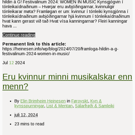
hildin á G! Festivalinum 2024: WOMEN IN MUSIC Kynsgjógvin í
tónleikaídnaðinum – Hvørjar eru avbjóðingarnar, kvinnuligir
tónleikarar møta? Framløgan er um: kvinnur í tónleiki kynsgjónna í
tónleikaídnaðinum avbjóðingarnar hjá kvinnum í tónleikaídnaðinum
hvat kann gerast við tað Hvat vísa kanningarnar? Fleiri kanningar
hava …
Continue reading
Permanent link to this article:
https://heinesen.info/wp/blog/2024/07/20/framloga-hildin-a-g-
festivalinum-2024-women-in-music/
Jul
12
2024
Eru kvinnur minni musikalskar enn
menn?
By
Elin Brimheim Heinesen
in
Føroyskt
,
Kyn &
kynsspurningar
,
List & Mentan
,
Sálarfrøði & Samleiki
juli 12, 2024
23 mins to read