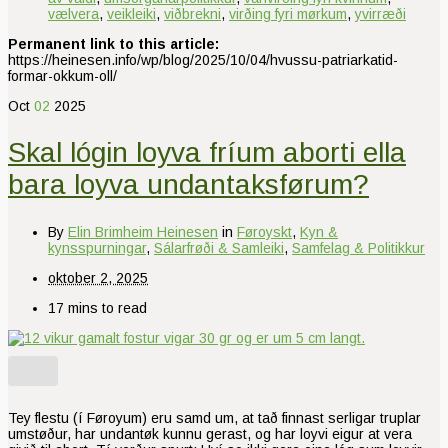
vælvera
,
veikleiki
,
viðbrekni
,
virðing fyri mørkum
,
yvirræði
Permanent link to this article:
https://heinesen.info/wp/blog/2025/10/04/hvussu-patriarkatid-
formar-okkum-oll/
Oct
02
2025
Skal lógin loyva fríum aborti ella
bara loyva undantaksførum?
By
Elin Brimheim Heinesen
in
Føroyskt
,
Kyn &
kynsspurningar
,
Sálarfrøði & Samleiki
,
Samfelag & Politikkur
oktober 2, 2025
17 mins to read
Tey flestu (í Føroyum) eru samd um, at tað finnast serligar truplar
umstøður, har undantøk kunnu gerast, og har loyvi eigur at vera