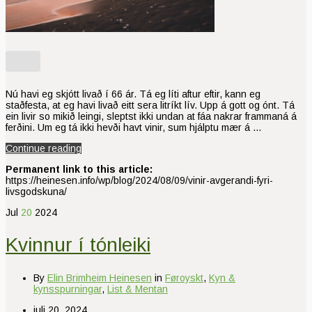
Nú havi eg skjótt livað í 66 ár. Tá eg líti aftur eftir, kann eg
staðfesta, at eg havi livað eitt sera litríkt lív. Upp á gott og ónt. Tá
ein livir so mikið leingi, sleptst ikki undan at fáa nakrar frammaná á
ferðini. Um eg tá ikki hevði havt vinir, sum hjálptu mær á …
Continue reading
Permanent link to this article:
https://heinesen.info/wp/blog/2024/08/09/vinir-avgerandi-fyri-
livsgodskuna/
Jul
20
2024
Kvinnur í tónleiki
By
Elin Brimheim Heinesen
in
Føroyskt
,
Kyn &
kynsspurningar
,
List & Mentan
juli 20, 2024