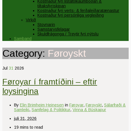
Kostnaður fyri listafólkaumboðan &
tiltaksfyriskipan
Kostnaður fyri verts- & ferðaleiðaratænastur
Kostnaður fyri persónliga vegleiðing
Virkið
Stovnarin
Samstarvsfelagar
Skuldfrágonga / Treytir fyri nýtslu
Samband
Category:
Føroyskt
Jul
31
2026
Føroyar í framtíðini – eftir
loysingina
By
Elin Brimheim Heinesen
in
Føroyar
,
Føroyskt
,
Sálarfrøði &
Samleiki
,
Samfelag & Politikkur
,
Vinna & Búskapur
juli 31, 2026
19 mins to read