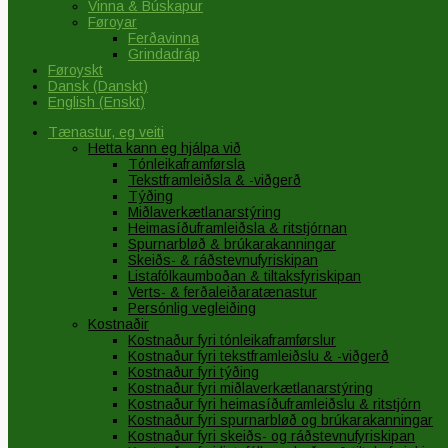
Vinna & Búskapur
Føroyar
Ferðavinna
Grindadráp
Føroyskt
Dansk
(
Danskt
)
English
(
Enskt
)
Tænastur, eg veiti
Hetta kann eg hjálpa við
Tónleikaframførsla
Tekstframleiðsla & -viðgerð
Týðing
Miðlaverkætlanarstýring
Heimasíðuframleiðsla & ritstjórnan
Spurnarbløð & brúkarakanningar
Skeiðs- & ráðstevnufyriskipan
Listafólkaumboðan & tiltaksfyriskipan
Verts- & ferðaleiðaratænastur
Persónlig vegleiðing
Kostnaðir
Kostnaður fyri tónleikaframførslur
Kostnaður fyri tekstframleiðslu & -viðgerð
Kostnaður fyri týðing
Kostnaður fyri miðlaverkætlanarstýring
Kostnaður fyri heimasíðuframleiðslu & ritstjórn
Kostnaður fyri spurnarbløð og brúkarakanningar
Kostnaður fyri skeiðs- og ráðstevnufyriskipan