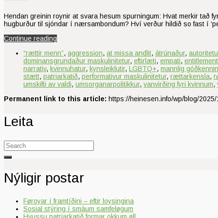
Hendan greinin roynir at svara hesum spurningum: Hvat merkir tað fyri
hugburður til sjóndar í nærsambondum? Hví verður hildið so fast í ‘
Continue reading
“rættir menn”
,
aggression
,
at missa andlit
,
átrúnaður
,
autoritetu
dominansgrundaður maskulinitetur
,
eftirlæti
,
empati
,
entitlement
narrativ
,
kvinnuhatur
,
kynsleiklutir
,
LGBTQ+
,
mannlig góðkenni
stætt
,
patriarkatið
,
performativur maskulinitetur
,
rættarkensla
,
r
umskifti av valdi
,
umsorganarpolitikkur
,
vanvirðing fyri kvinnum
,
Permanent link to this article:
https://heinesen.info/wp/blog/2025/
Leita
Search
for:
Nýligir postar
Føroyar í framtíðini – eftir loysingina
Sosial stýring í smáum samfeløgum
Hvussu patriarkatið formar okkum øll