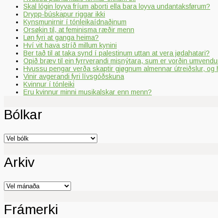
Skal lógin loyva fríum aborti ella bara loyva undantaksførum?
Drypp-búskapur riggar ikki
Kynsmunirnir í tónleikaídnaðinum
Orsøkin til, at feminisma ræðir menn
Løn fyri at ganga heima?
Hví vit hava stríð millum kynini
Ber tað til at taka synd í palestinum uttan at vera jødahatari?
Opið bræv til ein fyrrverandi misnýtara, sum er vorðin umvendur
Hvussu pengar verða skaptir gjøgnum almennar útreiðslur, og 
Vinir avgerandi fyri lívsgóðskuna
Kvinnur í tónleiki
Eru kvinnur minni musikalskar enn menn?
Bólkar
Bólkar
Arkiv
Arkiv
Frámerki