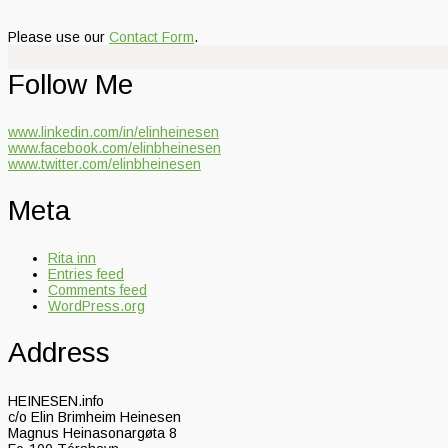
Please use our
Contact Form
.
Follow Me
www.linkedin.com/in/elinheinesen
www.facebook.com/elinbheinesen
www.twitter.com/elinbheinesen
Meta
Rita inn
Entries feed
Comments feed
WordPress.org
Address
HEINESEN.info
c/o Elin Brimheim Heinesen
Magnus Heinasonargøta 8