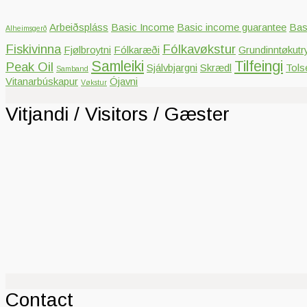
Arbeiðspláss
Basic Income
Basic income guarantee
Bas
Alheimsgerð
Fiskivinna
Fólkavøkstur
Fjølbroytni
Fólkaræði
Grundinntøkutr
Samleiki
Tilfeingi
Peak Oil
Sjálvbjargni
Skrædl
Tols
Samband
Vitanarbúskapur
Ójavni
Vøkstur
Vitjandi / Visitors / Gæster
Contact