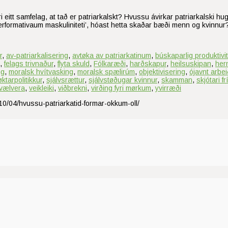
 eitt samfelag, at tað er patriarkalskt? Hvussu ávirkar patriarkalski h
performativaum maskuliniteti’, hóast hetta skaðar bæði menn og kvinn
r
,
av‑patriarkalisering
,
avtøka av patriarkatinum
,
búskaparlig produktivit
,
felags trivnaður
,
flyta skuld
,
Fólkaræði
,
harðskapur
,
heilsuskipan
,
hern
ng
,
moralsk hvítvasking
,
moralsk spælirúm
,
objektivisering
,
ójavnt arbei
øktarpolitikkur
,
sjálvsrættur
,
sjálvstøðugar kvinnur
,
skamman
,
skjótari f
vælvera
,
veikleiki
,
viðbrekni
,
virðing fyri mørkum
,
yvirræði
10/04/hvussu-patriarkatid-formar-okkum-oll/