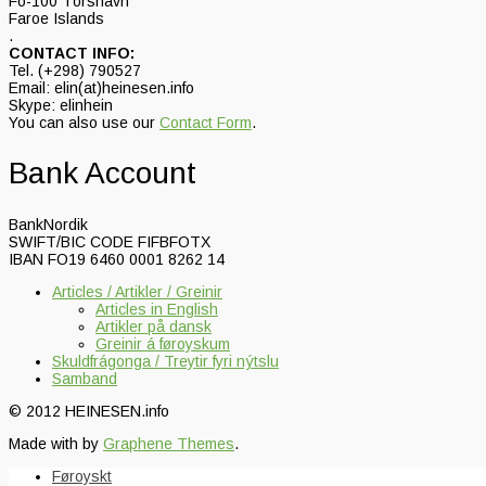
Fo-100 Tórshavn
Faroe Islands
.
CONTACT INFO:
Tel. (+298) 790527
Email: elin(at)heinesen.info
Skype: elinhein
You can also use our
Contact Form
.
Bank Account
BankNordik
SWIFT/BIC CODE FIFBFOTX
IBAN FO19 6460 0001 8262 14
Articles / Artikler / Greinir
Articles in English
Artikler på dansk
Greinir á føroyskum
Skuldfrágonga / Treytir fyri nýtslu
Samband
© 2012 HEINESEN.info
Made with
by
Graphene Themes
.
Føroyskt