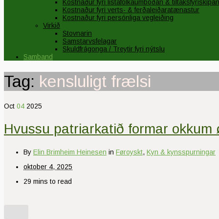
Kostnaður fyri listafólkaumboðan & tiltaksfyriskipa
Kostnaður fyri verts- & ferðaleiðaratænastur
Kostnaður fyri persónliga vegleiðing
Virkið
Stovnarin
Samstarvsfelagar
Skuldfrágonga / Treytir fyri nýtslu
Samband
Tag:
kensluligt frælsi
Oct
04
2025
Hvussu patriarkatið formar okkum ø
By
Elin Brimheim Heinesen
in
Føroyskt
,
Kyn & kynsspurningar
oktober 4, 2025
29 mins to read