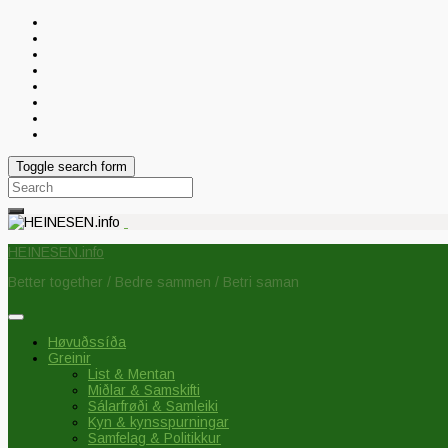
Toggle search form
Search
for:
HEINESEN.info
Better together / Bedre sammen / Betri saman
Høvuðssíða
Greinir
List & Mentan
Miðlar & Samskifti
Sálarfrøði & Samleiki
Kyn & kynsspurningar
Samfelag & Politikkur