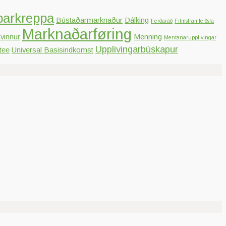
parkreppa
Bústaðarmarknaður
Dálking
Ferðaráð
Filmsframleiðsla
Marknaðarføring
vinnur
Menning
Mentanarupplivingar
Upplivingarbúskapur
tee
Universal Basisindkomst