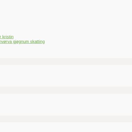
 kristin
hvørva gjøgnum skatting