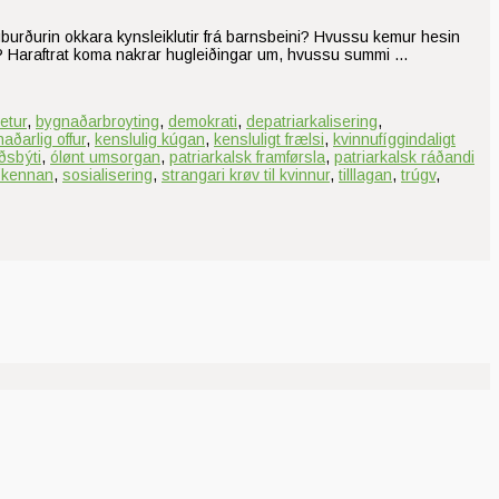
ugburðurin okkara kynsleiklutir frá barnsbeini? Hvussu kemur hesin
ur? Haraftrat koma nakrar hugleiðingar um, hvussu summi …
etur
,
bygnaðarbroyting
,
demokrati
,
depatriarkalisering
,
aðarlig offur
,
kenslulig kúgan
,
kensluligt frælsi
,
kvinnufíggindaligt
ðsbýti
,
ólønt umsorgan
,
patriarkalsk framførsla
,
patriarkalsk ráðandi
ríkennan
,
sosialisering
,
strangari krøv til kvinnur
,
tilllagan
,
trúgv
,