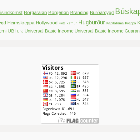
Búska
isindkomst
Borgaraløn
Borgerløn
Branding
Burðardygd
Hugburður
ygd
Heimskreppa
Hollywood
K
Hotelkømur
Kapitalisma
Kreppa
emi
UBI
Universal Basic Income
Universal Basic Income Guaran
Ung