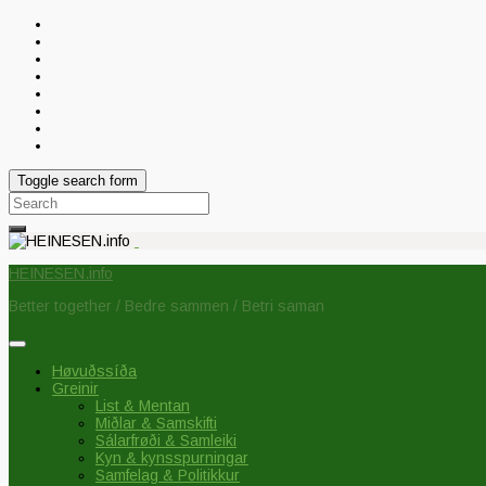
Toggle search form
Search
for:
HEINESEN.info
Better together / Bedre sammen / Betri saman
Høvuðssíða
Greinir
List & Mentan
Miðlar & Samskifti
Sálarfrøði & Samleiki
Kyn & kynsspurningar
Samfelag & Politikkur