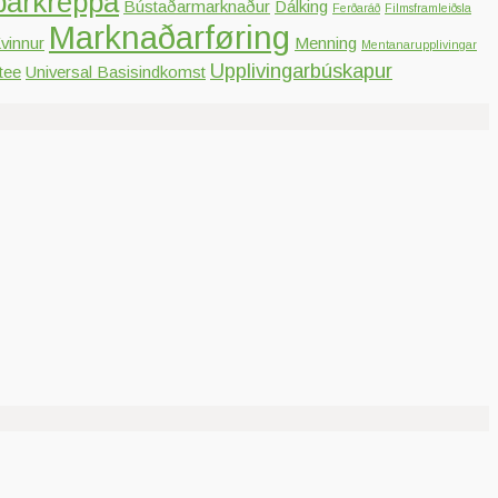
parkreppa
Bústaðarmarknaður
Dálking
Ferðaráð
Filmsframleiðsla
Marknaðarføring
vinnur
Menning
Mentanarupplivingar
Upplivingarbúskapur
tee
Universal Basisindkomst