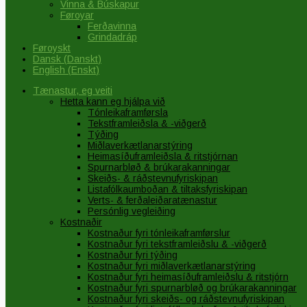
Vinna & Búskapur
Føroyar
Ferðavinna
Grindadráp
Føroyskt
Dansk
(
Danskt
)
English
(
Enskt
)
Tænastur, eg veiti
Hetta kann eg hjálpa við
Tónleikaframførsla
Tekstframleiðsla & -viðgerð
Týðing
Miðlaverkætlanarstýring
Heimasíðuframleiðsla & ritstjórnan
Spurnarbløð & brúkarakanningar
Skeiðs- & ráðstevnufyriskipan
Listafólkaumboðan & tiltaksfyriskipan
Verts- & ferðaleiðaratænastur
Persónlig vegleiðing
Kostnaðir
Kostnaður fyri tónleikaframførslur
Kostnaður fyri tekstframleiðslu & -viðgerð
Kostnaður fyri týðing
Kostnaður fyri miðlaverkætlanarstýring
Kostnaður fyri heimasíðuframleiðslu & ritstjórn
Kostnaður fyri spurnarbløð og brúkarakanningar
Kostnaður fyri skeiðs- og ráðstevnufyriskipan