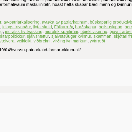
performativaum maskuliniteti’, hóast hetta skaðar bæði menn og kvinn
r
,
av‑patriarkalisering
,
avtøka av patriarkatinum
,
búskaparlig produktivit
,
felags trivnaður
,
flyta skuld
,
Fólkaræði
,
harðskapur
,
heilsuskipan
,
hern
ng
,
moralsk hvítvasking
,
moralsk spælirúm
,
objektivisering
,
ójavnt arbei
øktarpolitikkur
,
sjálvsrættur
,
sjálvstøðugar kvinnur
,
skamman
,
skjótari f
vælvera
,
veikleiki
,
viðbrekni
,
virðing fyri mørkum
,
yvirræði
10/04/hvussu-patriarkatid-formar-okkum-oll/