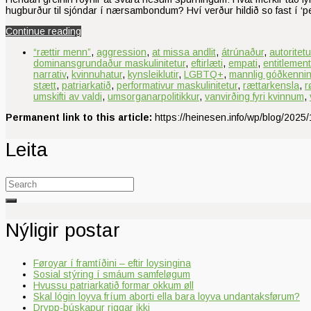
hugburður til sjóndar í nærsambondum? Hví verður hildið so fast í ‘
Continue reading
“rættir menn”
,
aggression
,
at missa andlit
,
átrúnaður
,
autoritetu
dominansgrundaður maskulinitetur
,
eftirlæti
,
empati
,
entitlement
narrativ
,
kvinnuhatur
,
kynsleiklutir
,
LGBTQ+
,
mannlig góðkenni
stætt
,
patriarkatið
,
performativur maskulinitetur
,
rættarkensla
,
r
umskifti av valdi
,
umsorganarpolitikkur
,
vanvirðing fyri kvinnum
,
Permanent link to this article:
https://heinesen.info/wp/blog/2025/
Leita
Search
for:
Nýligir postar
Føroyar í framtíðini – eftir loysingina
Sosial stýring í smáum samfeløgum
Hvussu patriarkatið formar okkum øll
Skal lógin loyva fríum aborti ella bara loyva undantaksførum?
Drypp-búskapur riggar ikki