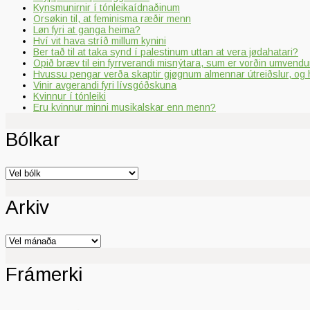
Kynsmunirnir í tónleikaídnaðinum
Orsøkin til, at feminisma ræðir menn
Løn fyri at ganga heima?
Hví vit hava stríð millum kynini
Ber tað til at taka synd í palestinum uttan at vera jødahatari?
Opið bræv til ein fyrrverandi misnýtara, sum er vorðin umvendur
Hvussu pengar verða skaptir gjøgnum almennar útreiðslur, og 
Vinir avgerandi fyri lívsgóðskuna
Kvinnur í tónleiki
Eru kvinnur minni musikalskar enn menn?
Bólkar
Bólkar
Arkiv
Arkiv
Frámerki