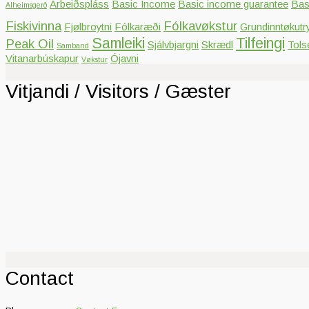
Arbeiðspláss
Basic Income
Basic income guarantee
Bas
Alheimsgerð
Fiskivinna
Fólkavøkstur
Fjølbroytni
Fólkaræði
Grundinntøkutr
Samleiki
Tilfeingi
Peak Oil
Sjálvbjargni
Skrædl
Tols
Samband
Vitanarbúskapur
Ójavni
Vøkstur
Vitjandi / Visitors / Gæster
Contact