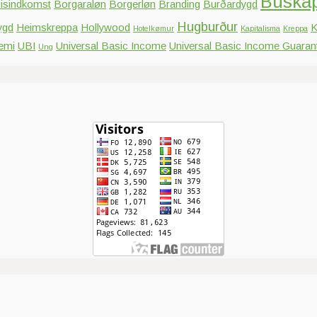
Búska
isindkomst
Borgaraløn
Borgerløn
Branding
Burðardygd
Hugburður
ygd
Heimskreppa
Hollywood
K
Hotelkømur
Kapitalisma
Kreppa
emi
UBI
Universal Basic Income
Universal Basic Income Guaran
Ung