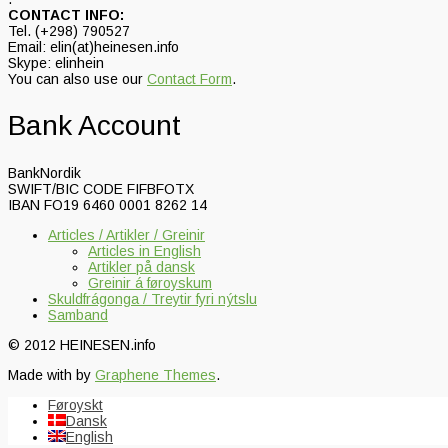
CONTACT INFO:
Tel. (+298) 790527
Email: elin(at)heinesen.info
Skype: elinhein
You can also use our
Contact Form
.
Bank Account
BankNordik
SWIFT/BIC CODE FIFBFOTX
IBAN FO19 6460 0001 8262 14
Articles / Artikler / Greinir
Articles in English
Artikler på dansk
Greinir á føroyskum
Skuldfrágonga / Treytir fyri nýtslu
Samband
© 2012 HEINESEN.info
Made with
by
Graphene Themes
.
Føroyskt
Dansk
English