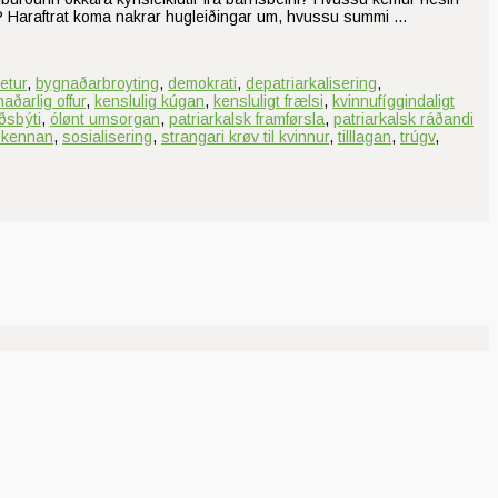
ur? Haraftrat koma nakrar hugleiðingar um, hvussu summi …
etur
,
bygnaðarbroyting
,
demokrati
,
depatriarkalisering
,
aðarlig offur
,
kenslulig kúgan
,
kensluligt frælsi
,
kvinnufíggindaligt
ðsbýti
,
ólønt umsorgan
,
patriarkalsk framførsla
,
patriarkalsk ráðandi
ríkennan
,
sosialisering
,
strangari krøv til kvinnur
,
tilllagan
,
trúgv
,