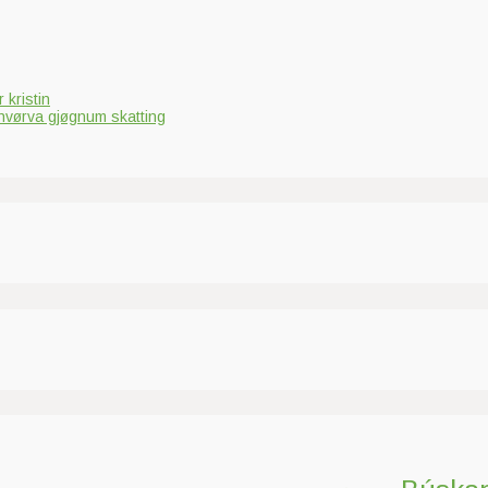
 kristin
hvørva gjøgnum skatting