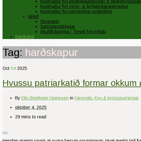
Kostnaður fyri listafólkaumboðan & tiltaksfyriskipa
Kostnaður fyri verts- & ferðaleiðaratænastur
Kostnaður fyri persónliga vegleiðing
Virkið
Stovnarin
Samstarvsfelagar
Skuldfrágonga / Treytir fyri nýtslu
Samband
Tag:
harðskapur
Oct
04
2025
Hvussu patriarkatið formar okkum ø
By
Elin Brimheim Heinesen
in
Føroyskt
,
Kyn & kynsspurningar
oktober 4, 2025
29 mins to read
Hendan greinin roynir at svara hesum spurningum: Hvat merkir tað fyri