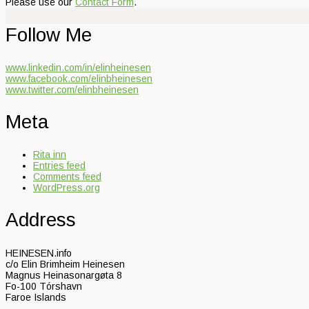
Please use our
Contact Form
.
Follow Me
www.linkedin.com/in/elinheinesen
www.facebook.com/elinbheinesen
www.twitter.com/elinbheinesen
Meta
Rita inn
Entries feed
Comments feed
WordPress.org
Address
HEINESEN.info
c/o Elin Brimheim Heinesen
Magnus Heinasonargøta 8
Fo-100 Tórshavn
Faroe Islands
.