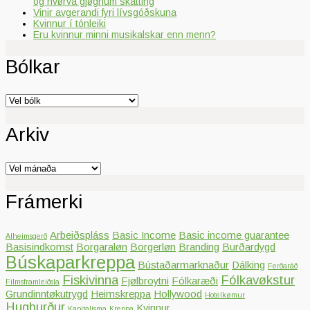
og hvørva gjøgnum skatting
Vinir avgerandi fyri lívsgóðskuna
Kvinnur í tónleiki
Eru kvinnur minni musikalskar enn menn?
Bólkar
Bólkar
Arkiv
Arkiv
Frámerki
Arbeiðspláss
Basic Income
Basic income guarantee
Alheimsgerð
Basisindkomst
Borgaraløn
Borgerløn
Branding
Burðardygd
Búskaparkreppa
Bústaðarmarknaður
Dálking
Ferðaráð
Fiskivinna
Fólkavøkstur
Fjølbroytni
Fólkaræði
Filmsframleiðsla
Grundinntøkutrygd
Heimskreppa
Hollywood
Hotelkømur
Hugburður
Kvinnur
Kapitalisma
Kreppa