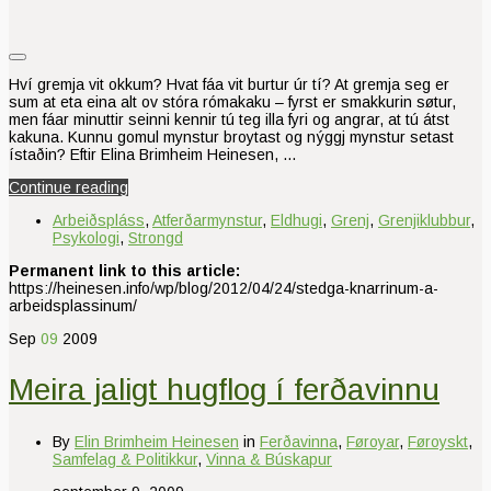
Hví gremja vit okkum? Hvat fáa vit burtur úr tí? At gremja seg er
sum at eta eina alt ov stóra rómakaku – fyrst er smakkurin søtur,
men fáar minuttir seinni kennir tú teg illa fyri og angrar, at tú átst
kakuna. Kunnu gomul mynstur broytast og nýggj mynstur setast
ístaðin? Eftir Elina Brimheim Heinesen, …
Continue reading
Arbeiðspláss
,
Atferðarmynstur
,
Eldhugi
,
Grenj
,
Grenjiklubbur
,
Psykologi
,
Strongd
Permanent link to this article:
https://heinesen.info/wp/blog/2012/04/24/stedga-knarrinum-a-
arbeidsplassinum/
Sep
09
2009
Meira jaligt hugflog í ferðavinnu
By
Elin Brimheim Heinesen
in
Ferðavinna
,
Føroyar
,
Føroyskt
,
Samfelag & Politikkur
,
Vinna & Búskapur