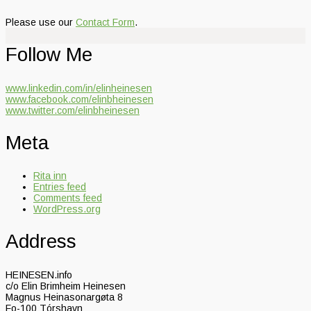
Please use our
Contact Form
.
Follow Me
www.linkedin.com/in/elinheinesen
www.facebook.com/elinbheinesen
www.twitter.com/elinbheinesen
Meta
Rita inn
Entries feed
Comments feed
WordPress.org
Address
HEINESEN.info
c/o Elin Brimheim Heinesen
Magnus Heinasonargøta 8
Fo-100 Tórshavn