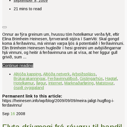
september 9, 2009
21 mins to read
Onnur av fýra greinum um, hvussu tóm hotelkømur verða fylt, eftir
Elina Brimheim Heinesen, fyrrverandi stjóra í SamViti: Skal gongd
koma á ferðavinnu, má vinnan varpa ljós á potentialið í ferðavinnuni.
Elin Brimheim Heinesen hugleiðir í hesi greinini um avbjóðingarnar
hjá vinnuni, og heitir á ferðavinnuna um at vísa, at her liggur gull
grivið, sum …
Continue reading
Altjóða kapping
,
Altjóða netverk
,
Arbeiðspláss
,
Brúkarakanningar
,
Ferðavinnutilboð
,
Gistingarhús
,
Hagtøl
,
Hotelkømur
,
Íløgur
,
Internet
,
Marknaðarføring
,
Matstovur
,
óspilt oyggjaland
Permanent link to this article:
https://heinesen.info/wp/blog/2009/09/09/meira-jaligt-hugflog-i-
ferdavinnu/
Sep
16
2008