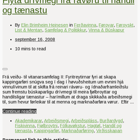
Flyta drívmegi frá rávøru til handil
og tænastu
By
Elin Brimheim Heinesen
in
Ferðavinna
,
Føroyar
,
Føroyskt
,
List & Mentan
,
Samfelag & Politikkur
,
Vinna & Búskapur
september 16, 2008
10 mins to read
Frá veiðu- til vitanarsamfelag II: Fyritreytirnar fyri at skapa
kappingarføri snúgva seg í dag í høvuðsheitum um evnini hjá
vinnulívinum til at skifta frá reinari rávøru- og ídnaðarframleiðslu
sum fremstu búskaparligu drívmegi til meira fjølbroyttar og
handilsligar tænastur – harímillum at draga skikkaða arbeiðsmegi
til, sum hevur førleikar til at menna og marknaðarføra vørur. Eftir …
Continue reading
Akademikarar
,
Arbeiðsmegi
,
Arbeiðspláss
,
Burðardygd
,
Fiskivinna
,
Fjølbroytni
,
Fólkavøkstur
,
Hagtøl
,
Handil og
tænasta
,
Kappingarfør
,
Marknaðarføring
,
Virðisskapan
Permanent link to this article: