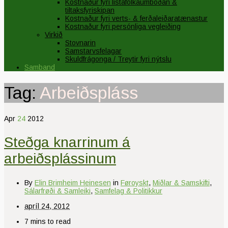
Kostnaður fyri listafólkaumboðan &
tiltaksfyriskipan
Kostnaður fyri verts- & ferðaleiðaratænastur
Kostnaður fyri persónliga vegleiðing
Virkið
Stovnarin
Samstarvsfelagar
Skuldfrágonga / Treytir fyri nýtslu
Samband
Tag:
Arbeiðspláss
Apr
24
2012
Steðga knarrinum á
arbeiðsplássinum
By
Elin Brimheim Heinesen
in
Føroyskt
,
Miðlar & Samskifti
,
Sálarfrøði & Samleiki
,
Samfelag & Politikkur
apríl 24, 2012
7 mins to read