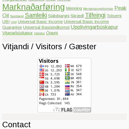
Marknaðarføring
Peak
Menning
Mentanarupplivingar
Samleiki
Tilfeingi
Oil
Sjálvbjargni
Skrædl
Tolsemi
Samband
UBI
Universal Basic Income
Universal Basic Income
Ung
Upplivingarbúskapur
Guarantee
Universal Basisindkomst
Vitanarbúskapur
Ójavni
Vøkstur
Vitjandi / Visitors / Gæster
Contact