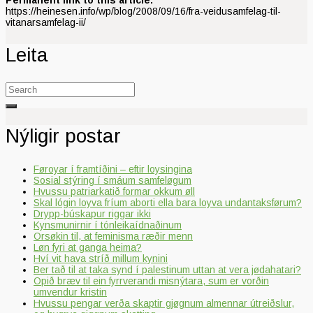
https://heinesen.info/wp/blog/2008/09/16/fra-veidusamfelag-til-
vitanarsamfelag-ii/
Leita
Search
for:
Nýligir postar
Føroyar í framtíðini – eftir loysingina
Sosial stýring í smáum samfeløgum
Hvussu patriarkatið formar okkum øll
Skal lógin loyva fríum aborti ella bara loyva undantaksførum?
Drypp-búskapur riggar ikki
Kynsmunirnir í tónleikaídnaðinum
Orsøkin til, at feminisma ræðir menn
Løn fyri at ganga heima?
Hví vit hava stríð millum kynini
Ber tað til at taka synd í palestinum uttan at vera jødahatari?
Opið bræv til ein fyrrverandi misnýtara, sum er vorðin
umvendur kristin
Hvussu pengar verða skaptir gjøgnum almennar útreiðslur,