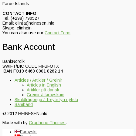
Faroe Islands
.
CONTACT INFO:
Tel. (+298) 790527
Email: elin(at)heinesen.info
Skype: elinhein
You can also use our
Contact Form
.
Bank Account
BankNordik
SWIFT/BIC CODE FIFBFOTX
IBAN FO19 6460 0001 8262 14
Articles / Artikler / Greinir
Articles in English
Artikler på dansk
Greinir á føroyskum
Skuldfrágonga / Treytir fyri nýtslu
Samband
© 2012 HEINESEN.info
Made with
by
Graphene Themes
.
Føroyskt