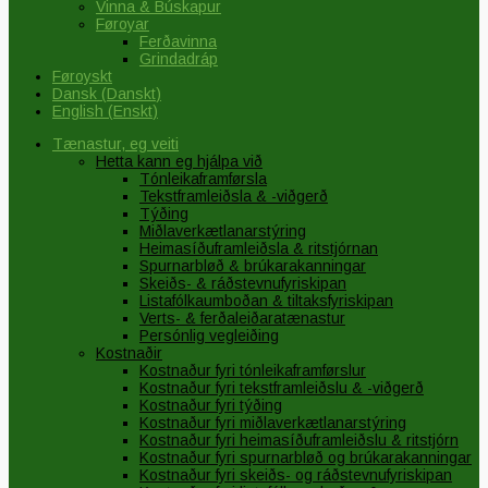
Vinna & Búskapur
Føroyar
Ferðavinna
Grindadráp
Føroyskt
Dansk
(
Danskt
)
English
(
Enskt
)
Tænastur, eg veiti
Hetta kann eg hjálpa við
Tónleikaframførsla
Tekstframleiðsla & -viðgerð
Týðing
Miðlaverkætlanarstýring
Heimasíðuframleiðsla & ritstjórnan
Spurnarbløð & brúkarakanningar
Skeiðs- & ráðstevnufyriskipan
Listafólkaumboðan & tiltaksfyriskipan
Verts- & ferðaleiðaratænastur
Persónlig vegleiðing
Kostnaðir
Kostnaður fyri tónleikaframførslur
Kostnaður fyri tekstframleiðslu & -viðgerð
Kostnaður fyri týðing
Kostnaður fyri miðlaverkætlanarstýring
Kostnaður fyri heimasíðuframleiðslu & ritstjórn
Kostnaður fyri spurnarbløð og brúkarakanningar
Kostnaður fyri skeiðs- og ráðstevnufyriskipan