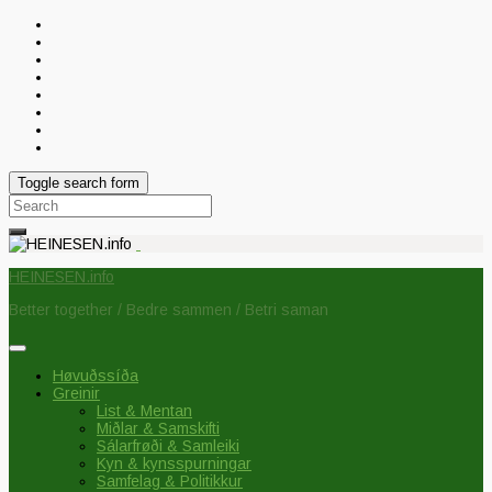
Toggle search form
Search
for:
HEINESEN.info
Better together / Bedre sammen / Betri saman
Høvuðssíða
Greinir
List & Mentan
Miðlar & Samskifti
Sálarfrøði & Samleiki
Kyn & kynsspurningar
Samfelag & Politikkur