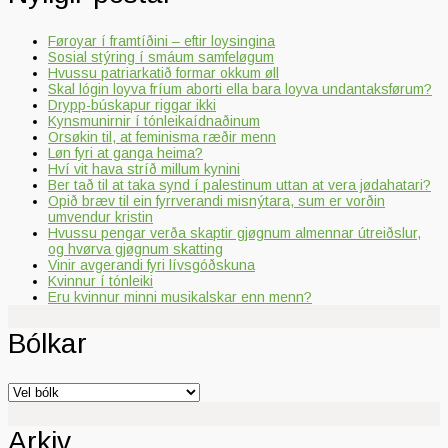
Føroyar í framtíðini – eftir loysingina
Sosial stýring í smáum samfeløgum
Hvussu patriarkatið formar okkum øll
Skal lógin loyva fríum aborti ella bara loyva undantaksførum?
Drypp-búskapur riggar ikki
Kynsmunirnir í tónleikaídnaðinum
Orsøkin til, at feminisma ræðir menn
Løn fyri at ganga heima?
Hví vit hava stríð millum kynini
Ber tað til at taka synd í palestinum uttan at vera jødahatari?
Opið bræv til ein fyrrverandi misnýtara, sum er vorðin
umvendur kristin
Hvussu pengar verða skaptir gjøgnum almennar útreiðslur,
og hvørva gjøgnum skatting
Vinir avgerandi fyri lívsgóðskuna
Kvinnur í tónleiki
Eru kvinnur minni musikalskar enn menn?
Bólkar
Bólkar
Arkiv