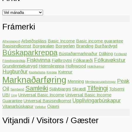
Arkiv
Frámerki
Arbeiðspláss
Basic Income
Basic income guarantee
Alheimsgerð
Basisindkomst
Borgaraløn
Borgerløn
Branding
Burðardygd
Búskaparkreppa
Bústaðarmarknaður
Dálking
Ferðaráð
Fiskivinna
Fólkavøkstur
Fjølbroytni
Fólkaræði
Filmsframleiðsla
Grundinntøkutrygd
Heimskreppa
Hollywood
Hotelkømur
Hugburður
Kvinnur
Kapitalisma
Kreppa
Marknaðarføring
Peak
Menning
Mentanarupplivingar
Samleiki
Tilfeingi
Oil
Sjálvbjargni
Skrædl
Tolsemi
Samband
UBI
Universal Basic Income
Universal Basic Income
Ung
Upplivingarbúskapur
Guarantee
Universal Basisindkomst
Vitanarbúskapur
Ójavni
Vøkstur
Vitjandi / Visitors / Gæster