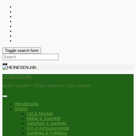
Toggle search form
Search
for:
HEINESEN.info
Better together / Bedre sammen / Betri saman
Høvuðssíða
Greinir
List & Mentan
Miðlar & Samskifti
Sálarfrøði & Samleiki
Kyn & kynsspurningar
Samfelag & Politikkur