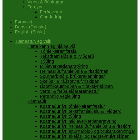
Vinna & Búskapur
Føroyar
Ferðavinna
Grindadráp
Føroyskt
Dansk
(
Danskt
)
English
(
Enskt
)
Tænastur, eg veiti
Hetta kann eg hjálpa við
Tónleikaframførsla
Tekstframleiðsla & -viðgerð
Týðing
Miðlaverkætlanarstýring
Heimasíðuframleiðsla & ritstjórnan
Spurnarbløð & brúkarakanningar
Skeiðs- & ráðstevnufyriskipan
Listafólkaumboðan & tiltaksfyriskipan
Verts- & ferðaleiðaratænastur
Persónlig vegleiðing
Kostnaðir
Kostnaður fyri tónleikaframførslur
Kostnaður fyri tekstframleiðslu & -viðgerð
Kostnaður fyri týðing
Kostnaður fyri miðlaverkætlanarstýring
Kostnaður fyri heimasíðuframleiðslu & ritstjórn
Kostnaður fyri spurnarbløð og brúkarakanningar
Kostnaður fyri skeiðs- og ráðstevnufyriskipan