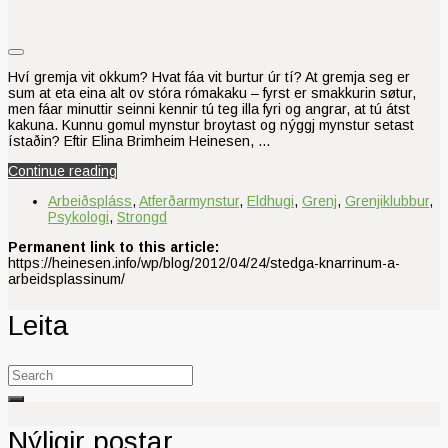
Hví gremja vit okkum? Hvat fáa vit burtur úr tí? At gremja seg er
sum at eta eina alt ov stóra rómakaku – fyrst er smakkurin søtur,
men fáar minuttir seinni kennir tú teg illa fyri og angrar, at tú átst
kakuna. Kunnu gomul mynstur broytast og nýggj mynstur setast
ístaðin? Eftir Elina Brimheim Heinesen, …
Continue reading
Arbeiðspláss
,
Atferðarmynstur
,
Eldhugi
,
Grenj
,
Grenjiklubbur
,
Psykologi
,
Strongd
Permanent link to this article:
https://heinesen.info/wp/blog/2012/04/24/stedga-knarrinum-a-
arbeidsplassinum/
Leita
Search
for:
Nýligir postar