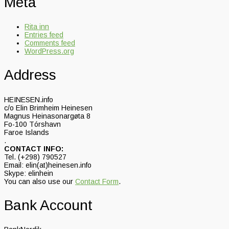
Meta
Rita inn
Entries feed
Comments feed
WordPress.org
Address
HEINESEN.info
c/o Elin Brimheim Heinesen
Magnus Heinasonargøta 8
Fo-100 Tórshavn
Faroe Islands
.
CONTACT INFO:
Tel. (+298) 790527
Email: elin(at)heinesen.info
Skype: elinhein
You can also use our
Contact Form
.
Bank Account