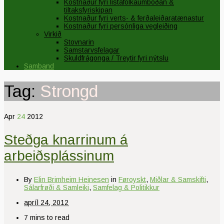
Kostnaður fyri listafólkaumboðan &
tiltaksfyriskipan
Kostnaður fyri verts- & ferðaleiðaratænastur
Kostnaður fyri persónliga vegleiðing
Virkið
Stovnarin
Samstarvsfelagar
Skuldfrágonga / Treytir fyri nýtslu
Samband
Tag:
Strongd
Apr
24
2012
Steðga knarrinum á
arbeiðsplássinum
By
Elin Brimheim Heinesen
in
Føroyskt
,
Miðlar & Samskifti
,
Sálarfrøði & Samleiki
,
Samfelag & Politikkur
apríl 24, 2012
7 mins to read