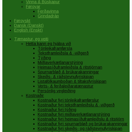
Vinna & Búskapur
Føroyar
Ferðavinna
Grindadráp
Føroyskt
Dansk
(
Danskt
)
English
(
Enskt
)
Tænastur, eg veiti
Hetta kann eg hjálpa við
Tónleikaframførsla
Tekstframleiðsla & -viðgerð
Týðing
Miðlaverkætlanarstýring
Heimasíðuframleiðsla & ritstjórnan
Spurnarbløð & brúkarakanningar
Skeiðs- & ráðstevnufyriskipan
Listafólkaumboðan & tiltaksfyriskipan
Verts- & ferðaleiðaratænastur
Persónlig vegleiðing
Kostnaðir
Kostnaður fyri tónleikaframførslur
Kostnaður fyri tekstframleiðslu & -viðgerð
Kostnaður fyri týðing
Kostnaður fyri miðlaverkætlanarstýring
Kostnaður fyri heimasíðuframleiðslu & ritstjórn
Kostnaður fyri spurnarbløð og brúkarakanningar
Kostnaður fyri skeiðs- og ráðstevnufyriskipan