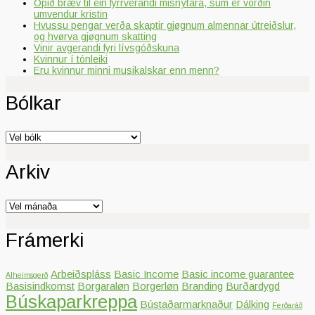
Opið bræv til ein fyrrverandi misnýtara, sum er vorðin
umvendur kristin
Hvussu pengar verða skaptir gjøgnum almennar útreiðslur,
og hvørva gjøgnum skatting
Vinir avgerandi fyri lívsgóðskuna
Kvinnur í tónleiki
Eru kvinnur minni musikalskar enn menn?
Bólkar
Bólkar
Arkiv
Arkiv
Frámerki
Arbeiðspláss
Basic Income
Basic income guarantee
Alheimsgerð
Basisindkomst
Borgaraløn
Borgerløn
Branding
Burðardygd
Búskaparkreppa
Bústaðarmarknaður
Dálking
Ferðaráð