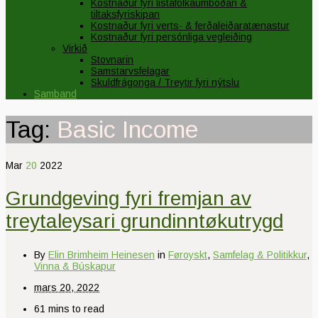
Kostnaður fyri listafólkaumboðan &
tiltaksfyriskipan
Kostnaður fyri verts- & ferðaleiðaratænastur
Kostnaður fyri persónliga vegleiðing
Virkið
Stovnarin
Samstarvsfelagar
Skuldfrágonga / Treytir fyri nýtslu
Samband
Tag:
Basic Income
Mar
20
2022
Grundgeving fyri fremjan av
treytaleysari grundinntøkutrygd
By
Elin Brimheim Heinesen
in
Føroyskt
,
Samfelag & Politikkur
,
Vinna & Búskapur
mars 20, 2022
61 mins to read