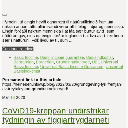
Í fyrndini, tá eingin hevði ognarrætt til náttúrutilfeingið fram um
nakran annan, áttu allar livandi verur alt í felag – djór og menniskju.
Eingin forðaði nøkrum menniskja í at fáa sær burtur av tí, sum
náttúran gav, eins og eingin forðar fuglunum í at liva av tí, teir finna
sær í náttúruni. Fólk livdu av tí, sum …
Continue reading
Basic Income
,
Basic income guarantee
,
Basisindkomst
,
Borgaraløn
,
Borgerløn
,
Grundinntøkutrygd
,
UBI
,
Universal
Basic Income
,
Universal Basic Income Guarantee
,
Universal
Basisindkomst
Permanent link to this article:
https://heinesen.info/wp/blog/2022/03/20/grundgeving-fyri-fremjan-
av-treytaleysari-grundinntoekutrygd/
Mar
16
2020
CoViD19-kreppan undirstrikar
týdningin av fíggjartrygdarneti