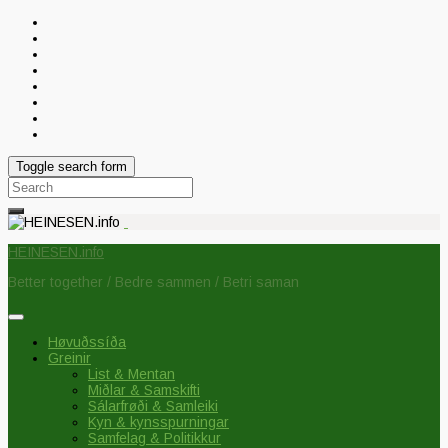
Toggle search form
Search
for:
HEINESEN.info
Better together / Bedre sammen / Betri saman
Høvuðssíða
Greinir
List & Mentan
Miðlar & Samskifti
Sálarfrøði & Samleiki
Kyn & kynsspurningar
Samfelag & Politikkur