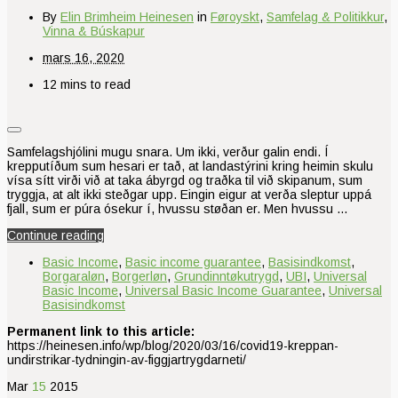
By
Elin Brimheim Heinesen
in
Føroyskt
,
Samfelag & Politikkur
,
Vinna & Búskapur
mars 16, 2020
12 mins to read
Samfelagshjólini mugu snara. Um ikki, verður galin endi. Í
krepputíðum sum hesari er tað, at landastýrini kring heimin skulu
vísa sítt virði við at taka ábyrgd og traðka til við skipanum, sum
tryggja, at alt ikki steðgar upp. Eingin eigur at verða sleptur uppá
fjall, sum er púra ósekur í, hvussu støðan er. Men hvussu …
Continue reading
Basic Income
,
Basic income guarantee
,
Basisindkomst
,
Borgaraløn
,
Borgerløn
,
Grundinntøkutrygd
,
UBI
,
Universal
Basic Income
,
Universal Basic Income Guarantee
,
Universal
Basisindkomst
Permanent link to this article:
https://heinesen.info/wp/blog/2020/03/16/covid19-kreppan-
undirstrikar-tydningin-av-figgjartrygdarneti/
Mar
15
2015