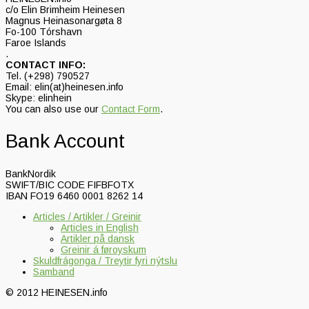
c/o Elin Brimheim Heinesen
Magnus Heinasonargøta 8
Fo-100 Tórshavn
Faroe Islands
.
CONTACT INFO:
Tel. (+298) 790527
Email: elin(at)heinesen.info
Skype: elinhein
You can also use our
Contact Form
.
Bank Account
BankNordik
SWIFT/BIC CODE FIFBFOTX
IBAN FO19 6460 0001 8262 14
Articles / Artikler / Greinir
Articles in English
Artikler på dansk
Greinir á føroyskum
Skuldfrágonga / Treytir fyri nýtslu
Samband
© 2012 HEINESEN.info