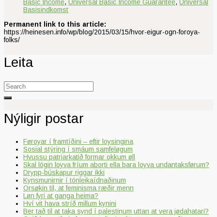
Basic Income
,
Universal Basic Income Guarantee
,
Universal
Basisindkomst
Permanent link to this article:
https://heinesen.info/wp/blog/2015/03/15/hvor-eigur-ogn-foroya-
folks/
Leita
Search
for:
Nýligir postar
Føroyar í framtíðini – eftir loysingina
Sosial stýring í smáum samfeløgum
Hvussu patriarkatið formar okkum øll
Skal lógin loyva fríum aborti ella bara loyva undantaksførum?
Drypp-búskapur riggar ikki
Kynsmunirnir í tónleikaídnaðinum
Orsøkin til, at feminisma ræðir menn
Løn fyri at ganga heima?
Hví vit hava stríð millum kynini
Ber tað til at taka synd í palestinum uttan at vera jødahatari?