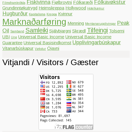
Fiskivinna
Fólkavøkstur
Fjølbroytni
Fólkaræði
Filmsframleiðsla
Grundinntøkutrygd
Heimskreppa
Hollywood
Hotelkømur
Hugburður
Kvinnur
Kapitalisma
Kreppa
Marknaðarføring
Peak
Menning
Mentanarupplivingar
Samleiki
Tilfeingi
Oil
Sjálvbjargni
Skrædl
Tolsemi
Samband
UBI
Universal Basic Income
Universal Basic Income
Ung
Upplivingarbúskapur
Guarantee
Universal Basisindkomst
Vitanarbúskapur
Ójavni
Vøkstur
Vitjandi / Visitors / Gæster