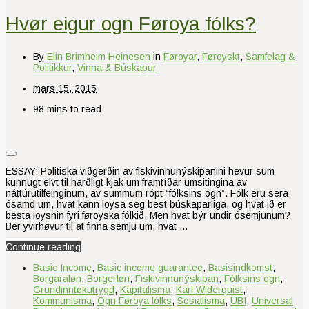
Hvør eigur ogn Føroya fólks?
By
Elin Brimheim Heinesen
in
Føroyar
,
Føroyskt
,
Samfelag &
Politikkur
,
Vinna & Búskapur
mars 15, 2015
98 mins to read
ESSAY: Politiska viðgerðin av fiskivinnunýskipanini hevur sum
kunnugt elvt til harðligt kjak um framtíðar umsitingina av
náttúrutilfeinginum, av summum rópt “fólksins ogn”. Fólk eru sera
ósamd um, hvat kann loysa seg best búskaparliga, og hvat ið er
besta loysnin fyri føroyska fólkið. Men hvat býr undir ósemjunum?
Ber yvirhøvur til at finna semju um, hvat …
Continue reading
Basic Income
,
Basic income guarantee
,
Basisindkomst
,
Borgaraløn
,
Borgerløn
,
Fiskivinnunýskipan
,
Fólksins ogn
,
Grundinntøkutrygd
,
Kapitalisma
,
Karl Widerquist
,
Kommunisma
,
Ogn Føroya fólks
,
Sosialisma
,
UBI
,
Universal