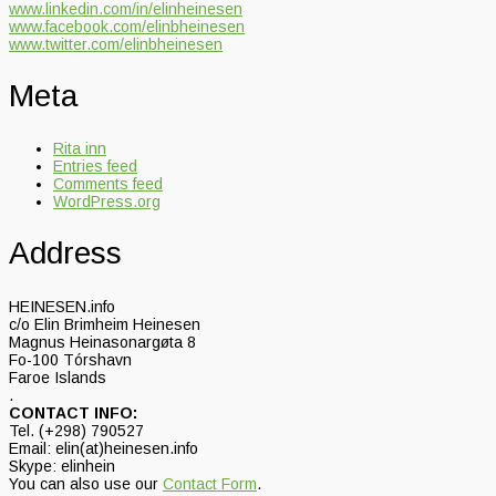
www.linkedin.com/in/elinheinesen
www.facebook.com/elinbheinesen
www.twitter.com/elinbheinesen
Meta
Rita inn
Entries feed
Comments feed
WordPress.org
Address
HEINESEN.info
c/o Elin Brimheim Heinesen
Magnus Heinasonargøta 8
Fo-100 Tórshavn
Faroe Islands
.
CONTACT INFO:
Tel. (+298) 790527
Email: elin(at)heinesen.info
Skype: elinhein
You can also use our
Contact Form
.