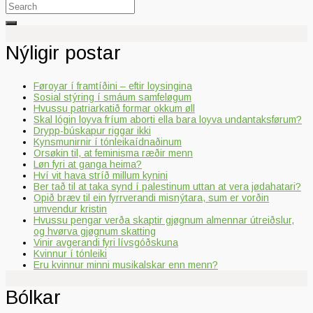
Search
for:
Nýligir postar
Føroyar í framtíðini – eftir loysingina
Sosial stýring í smáum samfeløgum
Hvussu patriarkatið formar okkum øll
Skal lógin loyva fríum aborti ella bara loyva undantaksførum?
Drypp-búskapur riggar ikki
Kynsmunirnir í tónleikaídnaðinum
Orsøkin til, at feminisma ræðir menn
Løn fyri at ganga heima?
Hví vit hava stríð millum kynini
Ber tað til at taka synd í palestinum uttan at vera jødahatari?
Opið bræv til ein fyrrverandi misnýtara, sum er vorðin
umvendur kristin
Hvussu pengar verða skaptir gjøgnum almennar útreiðslur,
og hvørva gjøgnum skatting
Vinir avgerandi fyri lívsgóðskuna
Kvinnur í tónleiki
Eru kvinnur minni musikalskar enn menn?
Bólkar