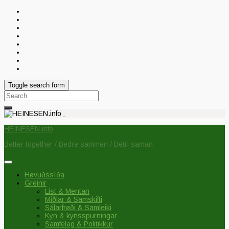
Toggle search form
Search
for:
HEINESEN.info
Better together / Bedre sammen / Betri saman
Høvuðssíða
Greinir
List & Mentan
Miðlar & Samskifti
Sálarfrøði & Samleiki
Kyn & kynsspurningar
Samfelag & Politikkur