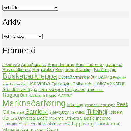
Bólkar
Arkiv
Arkiv
Frámerki
Arbeiðspláss
Basic Income
Basic income guarantee
Alheimsgerð
Basisindkomst
Borgaraløn
Borgerløn
Branding
Burðardygd
Búskaparkreppa
Bústaðarmarknaður
Dálking
Ferðaráð
Fiskivinna
Fólkavøkstur
Fjølbroytni
Fólkaræði
Filmsframleiðsla
Grundinntøkutrygd
Heimskreppa
Hollywood
Hotelkømur
Hugburður
Kvinnur
Kapitalisma
Kreppa
Marknaðarføring
Peak
Menning
Mentanarupplivingar
Samleiki
Tilfeingi
Oil
Sjálvbjargni
Skrædl
Tolsemi
Samband
UBI
Universal Basic Income
Universal Basic Income
Ung
Upplivingarbúskapur
Guarantee
Universal Basisindkomst
Vitanarbúskapur
Ójavni
Vøkstur