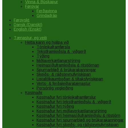
Vinna & Búskapur
Føroyar
Ferðavinna
Grindadráp
Føroyskt
Dansk
(
Danskt
)
English
(
Enskt
)
Tænastur, eg veiti
Hetta kann eg hjálpa við
Tónleikaframførsla
Tekstframleiðsla & -viðgerð
Týðing
Miðlaverkætlanarstýring
Heimasíðuframleiðsla & ritstjórnan
Spurnarbløð & brúkarakanningar
Skeiðs- & ráðstevnufyriskipan
Listafólkaumboðan & tiltaksfyriskipan
Verts- & ferðaleiðaratænastur
Persónlig vegleiðing
Kostnaðir
Kostnaður fyri tónleikaframførslur
Kostnaður fyri tekstframleiðslu & -viðgerð
Kostnaður fyri týðing
Kostnaður fyri miðlaverkætlanarstýring
Kostnaður fyri heimasíðuframleiðslu & ritstjórn
Kostnaður fyri spurnarbløð og brúkarakanningar
Kostnaður fyri skeiðs- og ráðstevnufyriskipan