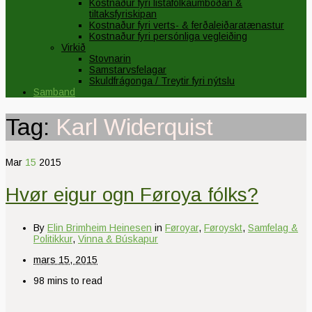
Kostnaður fyri listafólkaumboðan &
tiltaksfyriskipan
Kostnaður fyri verts- & ferðaleiðaratænastur
Kostnaður fyri persónliga vegleiðing
Virkið
Stovnarin
Samstarvsfelagar
Skuldfrágonga / Treytir fyri nýtslu
Samband
Tag:
Karl Widerquist
Mar
15
2015
Hvør eigur ogn Føroya fólks?
By
Elin Brimheim Heinesen
in
Føroyar
,
Føroyskt
,
Samfelag &
Politikkur
,
Vinna & Búskapur
mars 15, 2015
98 mins to read