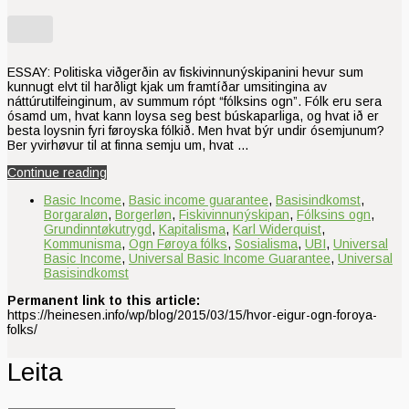
ESSAY: Politiska viðgerðin av fiskivinnunýskipanini hevur sum
kunnugt elvt til harðligt kjak um framtíðar umsitingina av
náttúrutilfeinginum, av summum rópt “fólksins ogn”. Fólk eru sera
ósamd um, hvat kann loysa seg best búskaparliga, og hvat ið er
besta loysnin fyri føroyska fólkið. Men hvat býr undir ósemjunum?
Ber yvirhøvur til at finna semju um, hvat …
Continue reading
Basic Income
,
Basic income guarantee
,
Basisindkomst
,
Borgaraløn
,
Borgerløn
,
Fiskivinnunýskipan
,
Fólksins ogn
,
Grundinntøkutrygd
,
Kapitalisma
,
Karl Widerquist
,
Kommunisma
,
Ogn Føroya fólks
,
Sosialisma
,
UBI
,
Universal
Basic Income
,
Universal Basic Income Guarantee
,
Universal
Basisindkomst
Permanent link to this article:
https://heinesen.info/wp/blog/2015/03/15/hvor-eigur-ogn-foroya-
folks/
Leita