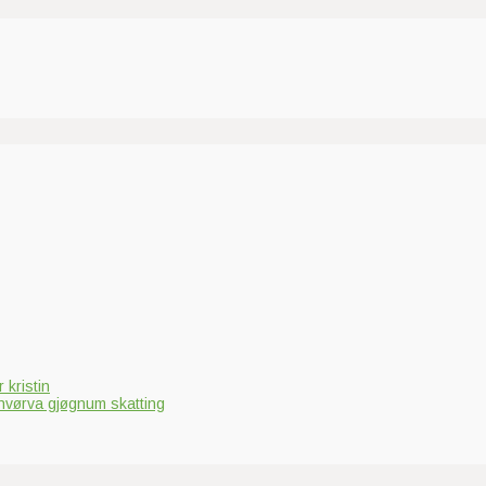
 kristin
hvørva gjøgnum skatting