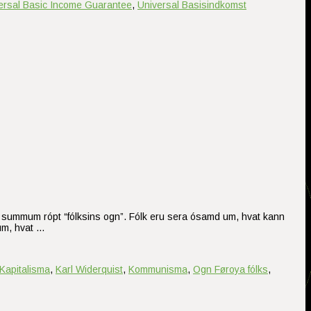
ersal Basic Income Guarantee
,
Universal Basisindkomst
, av summum rópt “fólksins ogn”. Fólk eru sera ósamd um, hvat kann
 um, hvat …
Kapitalisma
,
Karl Widerquist
,
Kommunisma
,
Ogn Føroya fólks
,