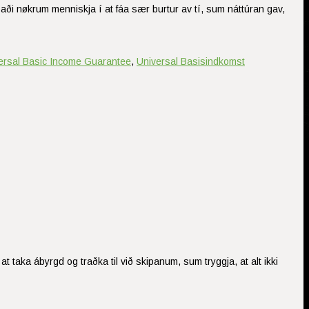
forðaði nøkrum menniskja í at fáa sær burtur av tí, sum náttúran gav,
ersal Basic Income Guarantee
,
Universal Basisindkomst
at taka ábyrgd og traðka til við skipanum, sum tryggja, at alt ikki