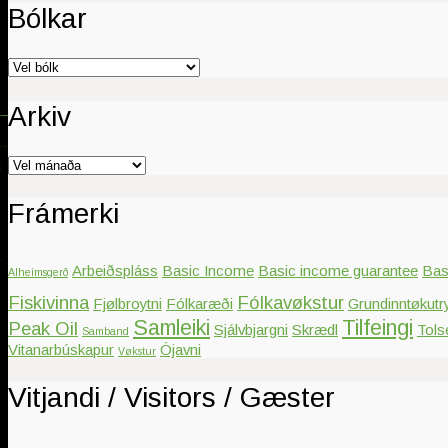
Bólkar
Bólkar
Arkiv
Arkiv
Frámerki
Arbeiðspláss
Basic Income
Basic income guarantee
Bas
Alheimsgerð
Fiskivinna
Fólkavøkstur
Fjølbroytni
Fólkaræði
Grundinntøkutr
Samleiki
Tilfeingi
Peak Oil
Sjálvbjargni
Skrædl
Tols
Samband
Vitanarbúskapur
Ójavni
Vøkstur
Vitjandi / Visitors / Gæster