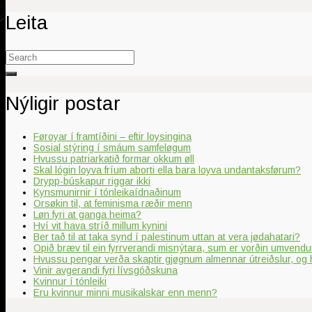
Leita
Search
for:
Nýligir postar
Føroyar í framtíðini – eftir loysingina
Sosial stýring í smáum samfeløgum
Hvussu patriarkatið formar okkum øll
Skal lógin loyva fríum aborti ella bara loyva undantaksførum?
Drypp-búskapur riggar ikki
Kynsmunirnir í tónleikaídnaðinum
Orsøkin til, at feminisma ræðir menn
Løn fyri at ganga heima?
Hví vit hava stríð millum kynini
Ber tað til at taka synd í palestinum uttan at vera jødahatari?
Opið bræv til ein fyrrverandi misnýtara, sum er vorðin umvendur
Hvussu pengar verða skaptir gjøgnum almennar útreiðslur, og 
Vinir avgerandi fyri lívsgóðskuna
Kvinnur í tónleiki
Eru kvinnur minni musikalskar enn menn?