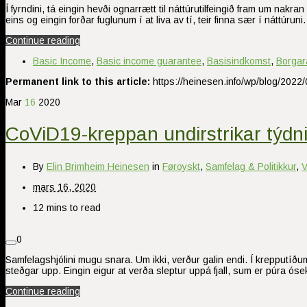
Í fyrndini, tá eingin hevði ognarrætt til náttúrutilfeingið fram um nakra
eins og eingin forðar fuglunum í at liva av tí, teir finna sær í náttúruni
Continue reading
Basic Income
,
Basic income guarantee
,
Basisindkomst
,
Borgar
Permanent link to this article:
https://heinesen.info/wp/blog/2022/
Mar
16
2020
CoViD19-kreppan undirstrikar týdnin
By
Elin Brimheim Heinesen
in
Føroyskt
,
Samfelag & Politikkur
,
V
mars 16, 2020
12 mins to read
0
Samfelagshjólini mugu snara. Um ikki, verður galin endi. Í krepputíðum s
steðgar upp. Eingin eigur at verða sleptur uppá fjall, sum er púra ó
Continue reading