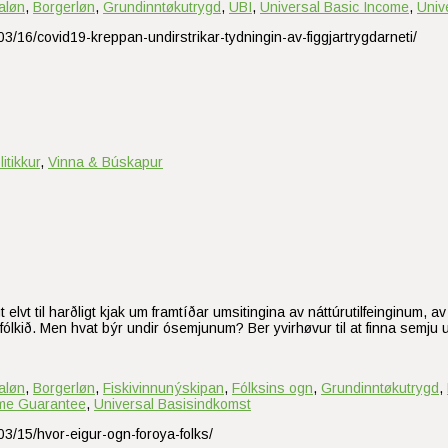
aløn
,
Borgerløn
,
Grundinntøkutrygd
,
UBI
,
Universal Basic Income
,
Univ
03/16/covid19-kreppan-undirstrikar-tydningin-av-figgjartrygdarneti/
itikkur
,
Vinna & Búskapur
 elvt til harðligt kjak um framtíðar umsitingina av náttúrutilfeinginum
 fólkið. Men hvat býr undir ósemjunum? Ber yvirhøvur til at finna semju
aløn
,
Borgerløn
,
Fiskivinnunýskipan
,
Fólksins ogn
,
Grundinntøkutrygd
,
ome Guarantee
,
Universal Basisindkomst
03/15/hvor-eigur-ogn-foroya-folks/