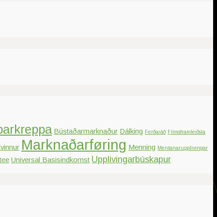
parkreppa
Bústaðarmarknaður
Dálking
Ferðaráð
Filmsframleiðsla
Marknaðarføring
vinnur
Menning
Mentanarupplivingar
Upplivingarbúskapur
tee
Universal Basisindkomst