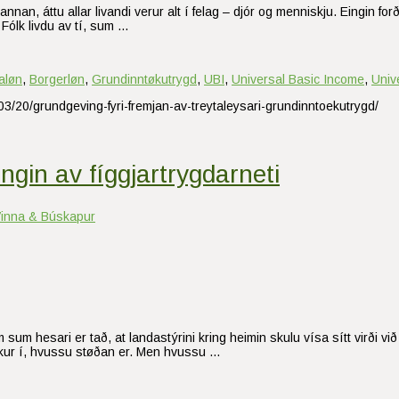
n annan, áttu allar livandi verur alt í felag – djór og menniskju. Eingin 
. Fólk livdu av tí, sum …
aløn
,
Borgerløn
,
Grundinntøkutrygd
,
UBI
,
Universal Basic Income
,
Univ
03/20/grundgeving-fyri-fremjan-av-treytaleysari-grundinntoekutrygd/
gin av fíggjartrygdarneti
inna & Búskapur
um hesari er tað, at landastýrini kring heimin skulu vísa sítt virði við 
sekur í, hvussu støðan er. Men hvussu …