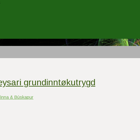
n
leysari grundinntøkutrygd
inna & Búskapur