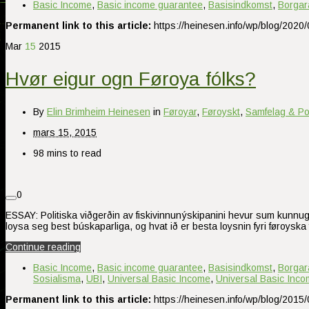
Basic Income
,
Basic income guarantee
,
Basisindkomst
,
Borgar
Permanent link to this article:
https://heinesen.info/wp/blog/2020/
Mar
15
2015
Hvør eigur ogn Føroya fólks?
By
Elin Brimheim Heinesen
in
Føroyar
,
Føroyskt
,
Samfelag & Pol
mars 15, 2015
98 mins to read
0
ESSAY: Politiska viðgerðin av fiskivinnunýskipanini hevur sum kunnugt
loysa seg best búskaparliga, og hvat ið er besta loysnin fyri føroyska
Continue reading
Basic Income
,
Basic income guarantee
,
Basisindkomst
,
Borgar
Sosialisma
,
UBI
,
Universal Basic Income
,
Universal Basic Inc
Permanent link to this article:
https://heinesen.info/wp/blog/2015/