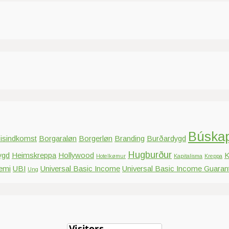
Búska
isindkomst
Borgaraløn
Borgerløn
Branding
Burðardygd
Hugburður
ygd
Heimskreppa
Hollywood
K
Hotelkømur
Kapitalisma
Kreppa
emi
UBI
Universal Basic Income
Universal Basic Income Guaran
Ung