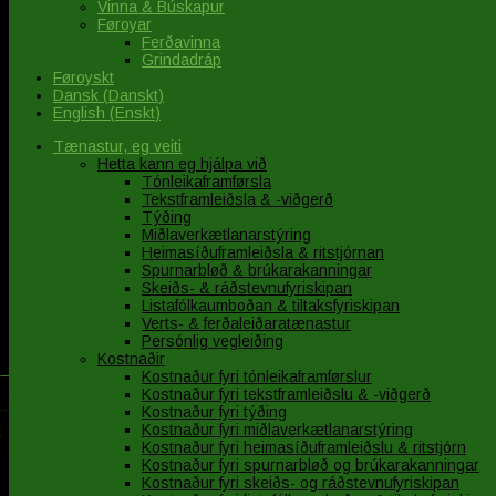
Vinna & Búskapur
Føroyar
Ferðavinna
Grindadráp
Føroyskt
Dansk
(
Danskt
)
English
(
Enskt
)
Tænastur, eg veiti
Hetta kann eg hjálpa við
Tónleikaframførsla
Tekstframleiðsla & -viðgerð
Týðing
Miðlaverkætlanarstýring
Heimasíðuframleiðsla & ritstjórnan
Spurnarbløð & brúkarakanningar
Skeiðs- & ráðstevnufyriskipan
Listafólkaumboðan & tiltaksfyriskipan
Verts- & ferðaleiðaratænastur
Persónlig vegleiðing
Kostnaðir
Kostnaður fyri tónleikaframførslur
Kostnaður fyri tekstframleiðslu & -viðgerð
Kostnaður fyri týðing
Kostnaður fyri miðlaverkætlanarstýring
Kostnaður fyri heimasíðuframleiðslu & ritstjórn
Kostnaður fyri spurnarbløð og brúkarakanningar
Kostnaður fyri skeiðs- og ráðstevnufyriskipan