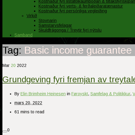
Kostnaður fyri listafólkaumboðan & tiltaksfyriskipa
Kostnaður fyri verts- & ferðaleiðaratænastur
Kostnaður fyri persónliga vegleiðing
Virkið
Stovnarin
Samstarvsfelagar
Skuldfrágonga / Treytir fyri nýtslu
Samband
Tag:
Basic income guarantee
Mar
20
2022
Grundgeving fyri fremjan av treyta
By
Elin Brimheim Heinesen
in
Føroyskt
,
Samfelag & Politikkur
,
V
mars 20, 2022
61 mins to read
0