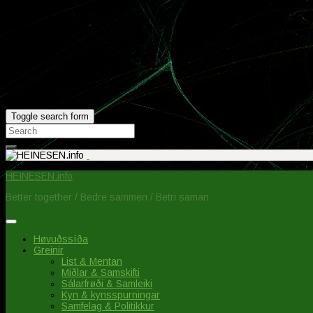
Toggle search form
Search
for:
HEINESEN.info
Better together / Bedre sammen / Betri saman
Høvuðssíða
Greinir
List & Mentan
Miðlar & Samskifti
Sálarfrøði & Samleiki
Kyn & kynsspurningar
Samfelag & Politikkur