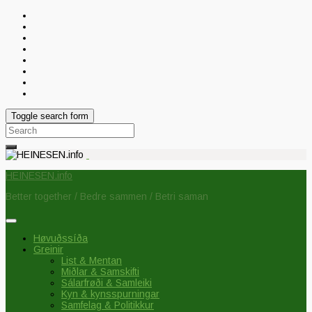
Toggle search form
Search
for:
HEINESEN.info
Better together / Bedre sammen / Betri saman
Høvuðssíða
Greinir
List & Mentan
Miðlar & Samskifti
Sálarfrøði & Samleiki
Kyn & kynsspurningar
Samfelag & Politikkur