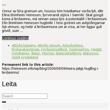
Onnur av fýra greinum um, hvussu tóm hotelkømur verða fylt, eftir
Elina Brimheim Heinesen, fyrrverandi stjóra í SamViti: Skal gongd
koma á ferðavinnu, má vinnan varpa ljós á potentialið í ferðavinnuni.
Elin Brimheim Heinesen hugleiðir í hesi greinini um avbjóðingarnar
hjá vinnuni, og heitir á ferðavinnuna um at vísa, at her liggur gull
grivið, sum …
Continue reading
Altjóða kapping
,
Altjóða netverk
,
Arbeiðspláss
,
Brúkarakanningar
,
Ferðavinnutilboð
,
Gistingarhús
,
Hagtøl
,
Hotelkømur
,
Íløgur
,
Internet
,
Marknaðarføring
,
Matstovur
,
óspilt oyggjaland
Permanent link to this article:
https://heinesen.info/wp/blog/2009/09/09/meira-jaligt-hugflog-i-
ferdavinnu/
Leita
Search
for: