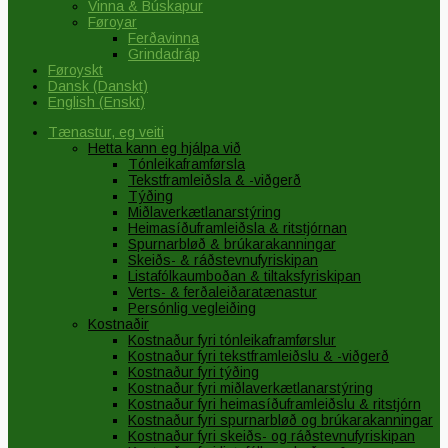
Vinna & Búskapur
Føroyar
Ferðavinna
Grindadráp
Føroyskt
Dansk
(
Danskt
)
English
(
Enskt
)
Tænastur, eg veiti
Hetta kann eg hjálpa við
Tónleikaframførsla
Tekstframleiðsla & -viðgerð
Týðing
Miðlaverkætlanarstýring
Heimasíðuframleiðsla & ritstjórnan
Spurnarbløð & brúkarakanningar
Skeiðs- & ráðstevnufyriskipan
Listafólkaumboðan & tiltaksfyriskipan
Verts- & ferðaleiðaratænastur
Persónlig vegleiðing
Kostnaðir
Kostnaður fyri tónleikaframførslur
Kostnaður fyri tekstframleiðslu & -viðgerð
Kostnaður fyri týðing
Kostnaður fyri miðlaverkætlanarstýring
Kostnaður fyri heimasíðuframleiðslu & ritstjórn
Kostnaður fyri spurnarbløð og brúkarakanningar
Kostnaður fyri skeiðs- og ráðstevnufyriskipan