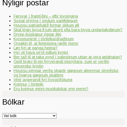
Nýligir postar
Føroyar í framtíðini – eftir loysingina
Sosial stýring í smáum samfeløgum
Hvussu patriarkatið formar okkum øll
Skal lógin loyva fríum aborti ella bara loyva undantaksførum?
Drypp-búskapur riggar ikki
Kynsmunirnir í tónleikaídnaðinum
Orsøkin til, at feminisma ræðir menn
Løn fyri at ganga heima?
Hví vit hava stríð millum kynini
Ber tað til at taka synd í palestinum uttan at vera jødahatari?
Opið bræv til ein fyrrverandi misnýtara, sum er vorðin
umvendur kristin
Hvussu pengar verða skaptir gjøgnum almennar útreiðslur,
og hvørva gjøgnum skatting
Vinir avgerandi fyri lívsgóðskuna
Kvinnur í tónleiki
Eru kvinnur minni musikalskar enn menn?
Bólkar
Bólkar