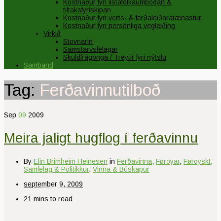
Kostnaður fyri listafólkaumboðan &
tiltaksfyriskipan
Kostnaður fyri verts- & ferðaleiðaratænastur
Kostnaður fyri persónliga vegleiðing
Virkið
Stovnarin
Samstarvsfelagar
Skuldfrágonga / Treytir fyri nýtslu
Samband
Tag:
Ferðavinnutilboð
Sep
09
2009
Meira jaligt hugflog í ferðavinnu
By
Elin Brimheim Heinesen
in
Ferðavinna
,
Føroyar
,
Føroyskt
,
Samfelag & Politikkur
,
Vinna & Búskapur
september 9, 2009
21 mins to read