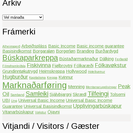
Arkiv
Arkiv
Frámerki
Arbeiðspláss
Basic Income
Basic income guarantee
Alheimsgerð
Basisindkomst
Borgaraløn
Borgerløn
Branding
Burðardygd
Búskaparkreppa
Bústaðarmarknaður
Dálking
Ferðaráð
Fiskivinna
Fólkavøkstur
Fjølbroytni
Fólkaræði
Filmsframleiðsla
Grundinntøkutrygd
Heimskreppa
Hollywood
Hotelkømur
Hugburður
Kvinnur
Kapitalisma
Kreppa
Marknaðarføring
Peak
Menning
Mentanarupplivingar
Samleiki
Tilfeingi
Oil
Sjálvbjargni
Skrædl
Tolsemi
Samband
UBI
Universal Basic Income
Universal Basic Income
Ung
Upplivingarbúskapur
Guarantee
Universal Basisindkomst
Vitanarbúskapur
Ójavni
Vøkstur
Vitjandi / Visitors / Gæster