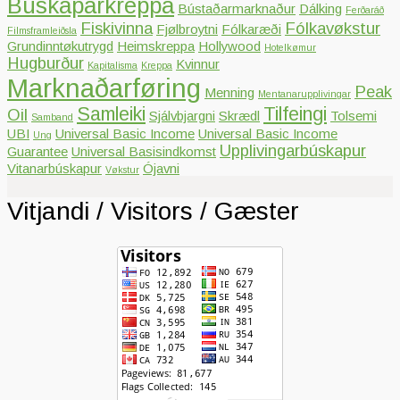
Búskaparkreppa
Bústaðarmarknaður
Dálking
Ferðaráð
Fiskivinna
Fólkavøkstur
Fjølbroytni
Fólkaræði
Filmsframleiðsla
Grundinntøkutrygd
Heimskreppa
Hollywood
Hotelkømur
Hugburður
Kvinnur
Kapitalisma
Kreppa
Marknaðarføring
Peak
Menning
Mentanarupplivingar
Samleiki
Tilfeingi
Oil
Sjálvbjargni
Skrædl
Tolsemi
Samband
UBI
Universal Basic Income
Universal Basic Income
Ung
Upplivingarbúskapur
Guarantee
Universal Basisindkomst
Vitanarbúskapur
Ójavni
Vøkstur
Vitjandi / Visitors / Gæster