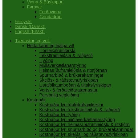
Vinna & Búskapur
Føroyar
Ferðavinna
Grindadráp
Føroyskt
Dansk
(
Danskt
)
English
(
Enskt
)
Tænastur, eg veiti
Hetta kann eg hjálpa við
Tónleikaframførsla
Tekstframleiðsla & -viðgerð
Týðing
Miðlaverkætlanarstýring
Heimasíðuframleiðsla & ritstjórnan
Spurnarbløð & brúkarakanningar
Skeiðs- & ráðstevnufyriskipan
Listafólkaumboðan & tiltaksfyriskipan
Verts- & ferðaleiðaratænastur
Persónlig vegleiðing
Kostnaðir
Kostnaður fyri tónleikaframførslur
Kostnaður fyri tekstframleiðslu & -viðgerð
Kostnaður fyri týðing
Kostnaður fyri miðlaverkætlanarstýring
Kostnaður fyri heimasíðuframleiðslu & ritstjórn
Kostnaður fyri spurnarbløð og brúkarakanningar
Kostnaður fyri skeiðs- og ráðstevnufyriskipan