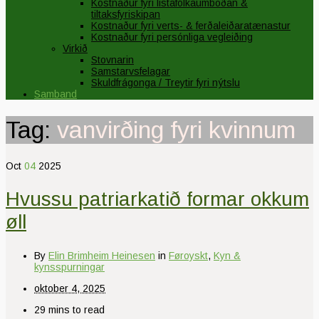
Kostnaður fyri listafólkaumboðan &
tiltaksfyriskipan
Kostnaður fyri verts- & ferðaleiðaratænastur
Kostnaður fyri persónliga vegleiðing
Virkið
Stovnarin
Samstarvsfelagar
Skuldfrágonga / Treytir fyri nýtslu
Samband
Tag:
vanvirðing fyri kvinnum
Oct
04
2025
Hvussu patriarkatið formar okkum
øll
By
Elin Brimheim Heinesen
in
Føroyskt
,
Kyn &
kynsspurningar
oktober 4, 2025
29 mins to read