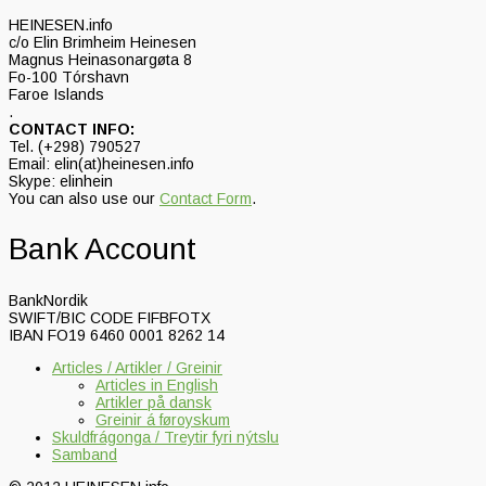
HEINESEN.info
c/o Elin Brimheim Heinesen
Magnus Heinasonargøta 8
Fo-100 Tórshavn
Faroe Islands
.
CONTACT INFO:
Tel. (+298) 790527
Email: elin(at)heinesen.info
Skype: elinhein
You can also use our
Contact Form
.
Bank Account
BankNordik
SWIFT/BIC CODE FIFBFOTX
IBAN FO19 6460 0001 8262 14
Articles / Artikler / Greinir
Articles in English
Artikler på dansk
Greinir á føroyskum
Skuldfrágonga / Treytir fyri nýtslu
Samband