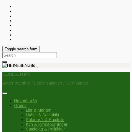
Toggle search form
Search
for:
HEINESEN.info
Better together / Bedre sammen / Betri saman
Høvuðssíða
Greinir
List & Mentan
Miðlar & Samskifti
Sálarfrøði & Samleiki
Kyn & kynsspurningar
Samfelag & Politikkur