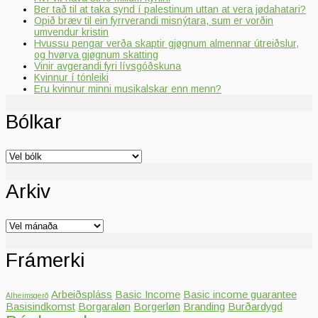
Ber tað til at taka synd í palestinum uttan at vera jødahatari?
Opið bræv til ein fyrrverandi misnýtara, sum er vorðin
umvendur kristin
Hvussu pengar verða skaptir gjøgnum almennar útreiðslur,
og hvørva gjøgnum skatting
Vinir avgerandi fyri lívsgóðskuna
Kvinnur í tónleiki
Eru kvinnur minni musikalskar enn menn?
Bólkar
Bólkar
Arkiv
Arkiv
Frámerki
Arbeiðspláss
Basic Income
Basic income guarantee
Alheimsgerð
Basisindkomst
Borgaraløn
Borgerløn
Branding
Burðardygd