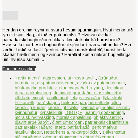
Hendan greinin roynir at svara hesum spurningum: Hvat merkir tað
fyri eitt samfelag, at tað er patriarkalskt? Hvussu ávirkar
patriarkalski hugburðurin okkara kynsleiklutir frá barnsbeini?
Hvussu kemur hesin hugburður til sjóndar í nærsambondum? Hví
verður hildið so fast í ‘performativaum maskuliniteti’, hóast hetta
skaðar bæði menn og kvinnur? Haraftrat koma nakrar hugleiðingar
um, hvussu summi …
Continue reading
“rættir menn”
,
aggression
,
at missa andlit
,
átrúnaður
,
autoritetur
,
av‑patriarkalisering
,
avtøka av patriarkatinum
,
búskaparlig produktivitetur
,
bygnaðarbroyting
,
demokrati
,
depatriarkalisering
,
dominansgrundaður maskulinitetur
,
eftirlæti
,
empati
,
entitlement
,
felags trivnaður
,
flyta skuld
,
Fólkaræði
,
harðskapur
,
heilsuskipan
,
hernaðarlig offur
,
kenslulig kúgan
,
kensluligt frælsi
,
kvinnufíggindaligt narrativ
,
kvinnuhatur
,
kynsleiklutir
,
LGBTQ+
,
mannlig góðkenning
,
moralsk hvítvasking
,
moralsk spælirúm
,
objektivisering
,
ójavnt arbeiðsbýti
,
ólønt umsorgan
,
patriarkalsk framførsla
,
patriarkalsk ráðandi stætt
,
patriarkatið
,
performativur
maskulinitetur
,
rættarkensla
,
røktarpolitikkur
,
sjálvsrættur
,
sjálvstøðugar kvinnur
,
skamman
,
skjótari fríkennan
,