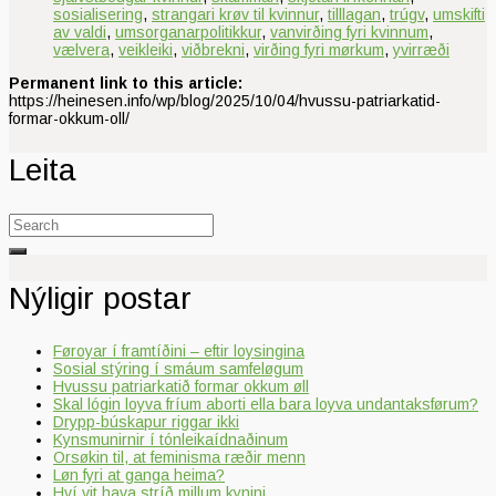
sosialisering
,
strangari krøv til kvinnur
,
tilllagan
,
trúgv
,
umskifti
av valdi
,
umsorganarpolitikkur
,
vanvirðing fyri kvinnum
,
vælvera
,
veikleiki
,
viðbrekni
,
virðing fyri mørkum
,
yvirræði
Permanent link to this article:
https://heinesen.info/wp/blog/2025/10/04/hvussu-patriarkatid-
formar-okkum-oll/
Leita
Search
for:
Nýligir postar
Føroyar í framtíðini – eftir loysingina
Sosial stýring í smáum samfeløgum
Hvussu patriarkatið formar okkum øll
Skal lógin loyva fríum aborti ella bara loyva undantaksførum?
Drypp-búskapur riggar ikki
Kynsmunirnir í tónleikaídnaðinum
Orsøkin til, at feminisma ræðir menn
Løn fyri at ganga heima?
Hví vit hava stríð millum kynini