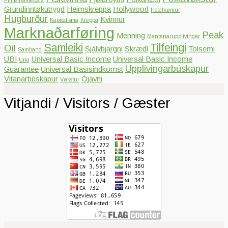
Filmsframleiðsla
Grundinntøkutrygd
Heimskreppa
Hollywood
Hotelkømur
Hugburður
Kvinnur
Kapitalisma
Kreppa
Marknaðarføring
Peak
Menning
Mentanarupplivingar
Samleiki
Tilfeingi
Oil
Sjálvbjargni
Skrædl
Tolsemi
Samband
UBI
Universal Basic Income
Universal Basic Income
Ung
Upplivingarbúskapur
Guarantee
Universal Basisindkomst
Vitanarbúskapur
Ójavni
Vøkstur
Vitjandi / Visitors / Gæster