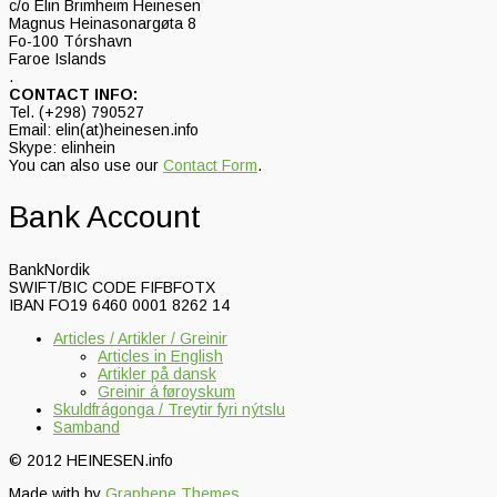
c/o Elin Brimheim Heinesen
Magnus Heinasonargøta 8
Fo-100 Tórshavn
Faroe Islands
.
CONTACT INFO:
Tel. (+298) 790527
Email: elin(at)heinesen.info
Skype: elinhein
You can also use our
Contact Form
.
Bank Account
BankNordik
SWIFT/BIC CODE FIFBFOTX
IBAN FO19 6460 0001 8262 14
Articles / Artikler / Greinir
Articles in English
Artikler på dansk
Greinir á føroyskum
Skuldfrágonga / Treytir fyri nýtslu
Samband
© 2012 HEINESEN.info
Made with
by
Graphene Themes
.