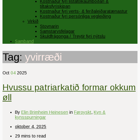
Kostnaður fyri listafólkaumboðan &
tiltaksfyriskipan
Kostnaður fyri verts- & ferðaleiðaratænastur
Kostnaður fyri persónliga vegleiðing
Virkið
Stovnarin
Samstarvsfelagar
Skuldfrágonga / Treytir fyri nýtslu
Samband
Tag:
yvirræði
Oct
04
2025
Hvussu patriarkatið formar okkum
øll
By
Elin Brimheim Heinesen
in
Føroyskt
,
Kyn &
kynsspurningar
oktober 4, 2025
29 mins to read