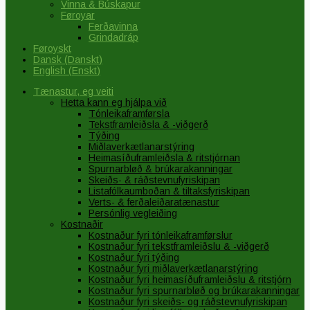
Vinna & Búskapur
Føroyar
Ferðavinna
Grindadráp
Føroyskt
Dansk
(
Danskt
)
English
(
Enskt
)
Tænastur, eg veiti
Hetta kann eg hjálpa við
Tónleikaframførsla
Tekstframleiðsla & -viðgerð
Týðing
Miðlaverkætlanarstýring
Heimasíðuframleiðsla & ritstjórnan
Spurnarbløð & brúkarakanningar
Skeiðs- & ráðstevnufyriskipan
Listafólkaumboðan & tiltaksfyriskipan
Verts- & ferðaleiðaratænastur
Persónlig vegleiðing
Kostnaðir
Kostnaður fyri tónleikaframførslur
Kostnaður fyri tekstframleiðslu & -viðgerð
Kostnaður fyri týðing
Kostnaður fyri miðlaverkætlanarstýring
Kostnaður fyri heimasíðuframleiðslu & ritstjórn
Kostnaður fyri spurnarbløð og brúkarakanningar
Kostnaður fyri skeiðs- og ráðstevnufyriskipan