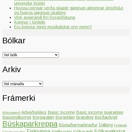
umvendur kristin
Hvussu pengar verða skaptir gjøgnum almennar útreiðslur,
og hvørva gjøgnum skatting
Vinir avgerandi fyri lívsgóðskuna
Kvinnur í tónleiki
Eru kvinnur minni musikalskar enn menn?
Bólkar
Bólkar
Arkiv
Arkiv
Frámerki
Arbeiðspláss
Basic Income
Basic income guarantee
Alheimsgerð
Basisindkomst
Borgaraløn
Borgerløn
Branding
Burðardygd
Búskaparkreppa
Bústaðarmarknaður
Dálking
Ferðaráð
Fiskivinna
Fólkavøkstur
Fjølbroytni
Fólkaræði