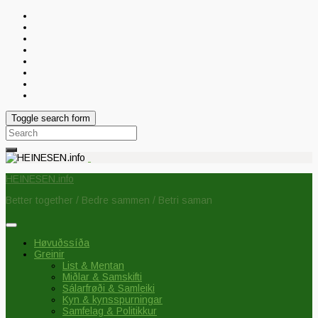
Toggle search form
Search
for:
HEINESEN.info
Better together / Bedre sammen / Betri saman
Høvuðssíða
Greinir
List & Mentan
Miðlar & Samskifti
Sálarfrøði & Samleiki
Kyn & kynsspurningar
Samfelag & Politikkur