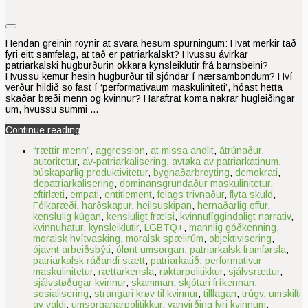
Hendan greinin roynir at svara hesum spurningum: Hvat merkir tað
fyri eitt samfelag, at tað er patriarkalskt? Hvussu ávirkar
patriarkalski hugburðurin okkara kynsleiklutir frá barnsbeini?
Hvussu kemur hesin hugburður til sjóndar í nærsambondum? Hví
verður hildið so fast í ‘performativaum maskuliniteti’, hóast hetta
skaðar bæði menn og kvinnur? Haraftrat koma nakrar hugleiðingar
um, hvussu summi …
Continue reading
“rættir menn”
,
aggression
,
at missa andlit
,
átrúnaður
,
autoritetur
,
av‑patriarkalisering
,
avtøka av patriarkatinum
,
búskaparlig produktivitetur
,
bygnaðarbroyting
,
demokrati
,
depatriarkalisering
,
dominansgrundaður maskulinitetur
,
eftirlæti
,
empati
,
entitlement
,
felags trivnaður
,
flyta skuld
,
Fólkaræði
,
harðskapur
,
heilsuskipan
,
hernaðarlig offur
,
kenslulig kúgan
,
kensluligt frælsi
,
kvinnufíggindaligt narrativ
,
kvinnuhatur
,
kynsleiklutir
,
LGBTQ+
,
mannlig góðkenning
,
moralsk hvítvasking
,
moralsk spælirúm
,
objektivisering
,
ójavnt arbeiðsbýti
,
ólønt umsorgan
,
patriarkalsk framførsla
,
patriarkalsk ráðandi stætt
,
patriarkatið
,
performativur
maskulinitetur
,
rættarkensla
,
røktarpolitikkur
,
sjálvsrættur
,
sjálvstøðugar kvinnur
,
skamman
,
skjótari fríkennan
,
sosialisering
,
strangari krøv til kvinnur
,
tilllagan
,
trúgv
,
umskifti
av valdi
,
umsorganarpolitikkur
,
vanvirðing fyri kvinnum
,