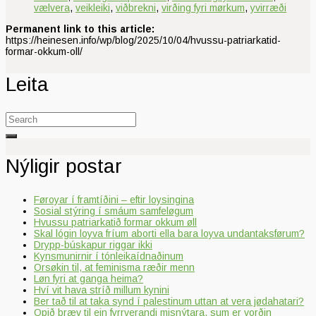
vælvera
,
veikleiki
,
viðbrekni
,
virðing fyri mørkum
,
yvirræði
Permanent link to this article:
https://heinesen.info/wp/blog/2025/10/04/hvussu-patriarkatid-
formar-okkum-oll/
Leita
Search
for:
Nýligir postar
Føroyar í framtíðini – eftir loysingina
Sosial stýring í smáum samfeløgum
Hvussu patriarkatið formar okkum øll
Skal lógin loyva fríum aborti ella bara loyva undantaksførum?
Drypp-búskapur riggar ikki
Kynsmunirnir í tónleikaídnaðinum
Orsøkin til, at feminisma ræðir menn
Løn fyri at ganga heima?
Hví vit hava stríð millum kynini
Ber tað til at taka synd í palestinum uttan at vera jødahatari?
Opið bræv til ein fyrrverandi misnýtara, sum er vorðin