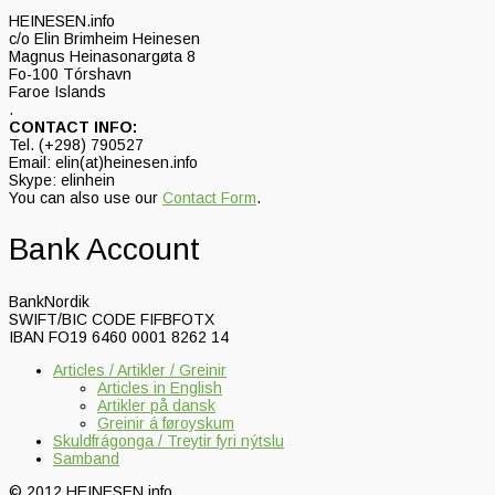
HEINESEN.info
c/o Elin Brimheim Heinesen
Magnus Heinasonargøta 8
Fo-100 Tórshavn
Faroe Islands
.
CONTACT INFO:
Tel. (+298) 790527
Email: elin(at)heinesen.info
Skype: elinhein
You can also use our
Contact Form
.
Bank Account
BankNordik
SWIFT/BIC CODE FIFBFOTX
IBAN FO19 6460 0001 8262 14
Articles / Artikler / Greinir
Articles in English
Artikler på dansk
Greinir á føroyskum
Skuldfrágonga / Treytir fyri nýtslu
Samband
© 2012 HEINESEN.info