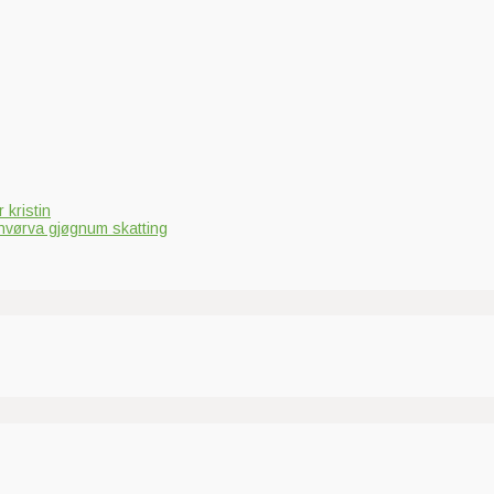
 kristin
hvørva gjøgnum skatting