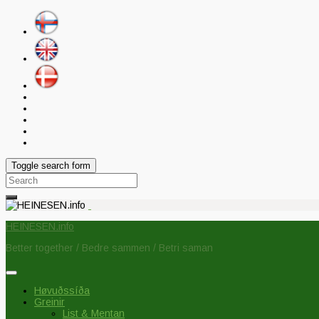
Toggle search form
Search
for:
HEINESEN.info
Better together / Bedre sammen / Betri saman
Høvuðssíða
Greinir
List & Mentan