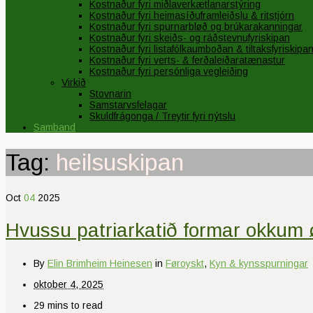
Kostnaður fyri miðlaverkætlanarstýring
Kostnaður fyri heimasíðuframleiðslu & ritstjórn
Kostnaður fyri spurnarbløð og brúkarakanningar
Kostnaður fyri skeiðs- og ráðstevnufyriskipan
Kostnaður fyri listafólkaumboðan & tiltaksfyriskipa
Kostnaður fyri verts- & ferðaleiðaratænastur
Kostnaður fyri persónliga vegleiðing
Virkið
Stovnarin
Samstarvsfelagar
Skuldfrágonga / Treytir fyri nýtslu
Samband
Tag:
heilsuskipan
Oct
04
2025
Hvussu patriarkatið formar okkum ø
By
Elin Brimheim Heinesen
in
Føroyskt
,
Kyn & kynsspurningar
oktober 4, 2025
29 mins to read