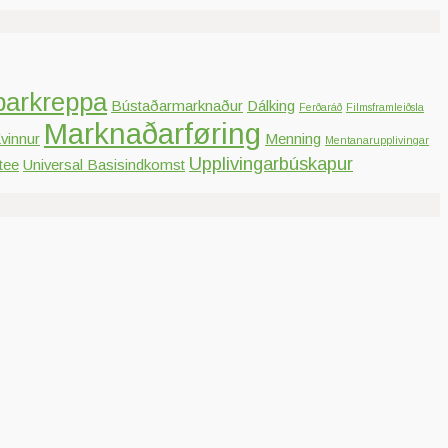
parkreppa
Bústaðarmarknaður
Dálking
Ferðaráð
Filmsframleiðsla
Marknaðarføring
vinnur
Menning
Mentanarupplivingar
Upplivingarbúskapur
tee
Universal Basisindkomst