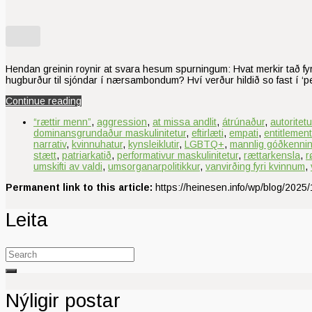
Hendan greinin roynir at svara hesum spurningum: Hvat merkir tað fyri
hugburður til sjóndar í nærsambondum? Hví verður hildið so fast í ‘
Continue reading
“rættir menn”
,
aggression
,
at missa andlit
,
átrúnaður
,
autoritetu
dominansgrundaður maskulinitetur
,
eftirlæti
,
empati
,
entitlement
narrativ
,
kvinnuhatur
,
kynsleiklutir
,
LGBTQ+
,
mannlig góðkenni
stætt
,
patriarkatið
,
performativur maskulinitetur
,
rættarkensla
,
r
umskifti av valdi
,
umsorganarpolitikkur
,
vanvirðing fyri kvinnum
,
Permanent link to this article:
https://heinesen.info/wp/blog/2025/
Leita
Search
for:
Nýligir postar