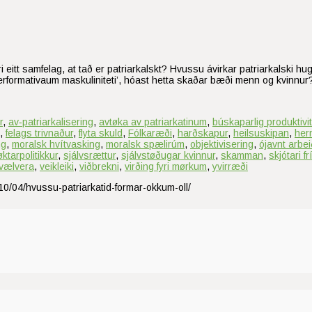
 eitt samfelag, at tað er patriarkalskt? Hvussu ávirkar patriarkalski h
performativaum maskuliniteti’, hóast hetta skaðar bæði menn og kvinn
r
,
av‑patriarkalisering
,
avtøka av patriarkatinum
,
búskaparlig produktivit
,
felags trivnaður
,
flyta skuld
,
Fólkaræði
,
harðskapur
,
heilsuskipan
,
hern
ng
,
moralsk hvítvasking
,
moralsk spælirúm
,
objektivisering
,
ójavnt arbei
øktarpolitikkur
,
sjálvsrættur
,
sjálvstøðugar kvinnur
,
skamman
,
skjótari f
vælvera
,
veikleiki
,
viðbrekni
,
virðing fyri mørkum
,
yvirræði
10/04/hvussu-patriarkatid-formar-okkum-oll/