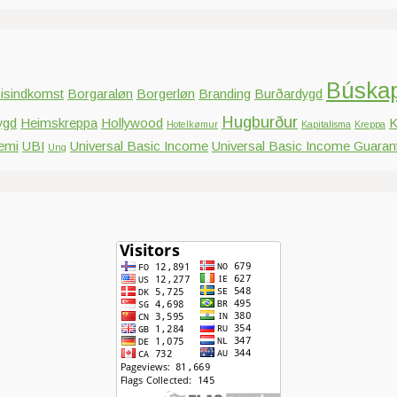
Búska
isindkomst
Borgaraløn
Borgerløn
Branding
Burðardygd
Hugburður
ygd
Heimskreppa
Hollywood
K
Hotelkømur
Kapitalisma
Kreppa
emi
UBI
Universal Basic Income
Universal Basic Income Guaran
Ung