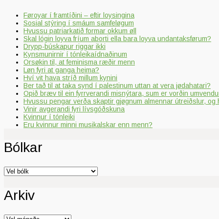
Føroyar í framtíðini – eftir loysingina
Sosial stýring í smáum samfeløgum
Hvussu patriarkatið formar okkum øll
Skal lógin loyva fríum aborti ella bara loyva undantaksførum?
Drypp-búskapur riggar ikki
Kynsmunirnir í tónleikaídnaðinum
Orsøkin til, at feminisma ræðir menn
Løn fyri at ganga heima?
Hví vit hava stríð millum kynini
Ber tað til at taka synd í palestinum uttan at vera jødahatari?
Opið bræv til ein fyrrverandi misnýtara, sum er vorðin umvendur
Hvussu pengar verða skaptir gjøgnum almennar útreiðslur, og 
Vinir avgerandi fyri lívsgóðskuna
Kvinnur í tónleiki
Eru kvinnur minni musikalskar enn menn?
Bólkar
Bólkar
Arkiv
Arkiv