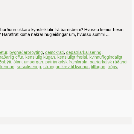
ugburðurin okkara kynsleiklutir frá barnsbeini? Hvussu kemur hesin
ur? Haraftrat koma nakrar hugleiðingar um, hvussu summi …
etur
,
bygnaðarbroyting
,
demokrati
,
depatriarkalisering
,
aðarlig offur
,
kenslulig kúgan
,
kensluligt frælsi
,
kvinnufíggindaligt
ðsbýti
,
ólønt umsorgan
,
patriarkalsk framførsla
,
patriarkalsk ráðandi
ríkennan
,
sosialisering
,
strangari krøv til kvinnur
,
tilllagan
,
trúgv
,