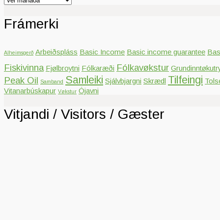
Frámerki
Arbeiðspláss
Basic Income
Basic income guarantee
Bas
Alheimsgerð
Fiskivinna
Fólkavøkstur
Fjølbroytni
Fólkaræði
Grundinntøkutr
Samleiki
Tilfeingi
Peak Oil
Sjálvbjargni
Skrædl
Tols
Samband
Vitanarbúskapur
Ójavni
Vøkstur
Vitjandi / Visitors / Gæster