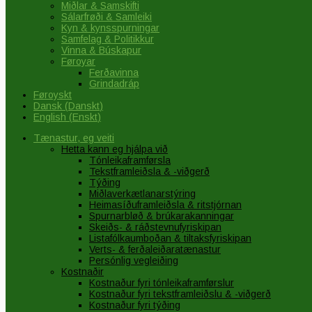
Miðlar & Samskifti
Sálarfrøði & Samleiki
Kyn & kynsspurningar
Samfelag & Politikkur
Vinna & Búskapur
Føroyar
Ferðavinna
Grindadráp
Føroyskt
Dansk
(
Danskt
)
English
(
Enskt
)
Tænastur, eg veiti
Hetta kann eg hjálpa við
Tónleikaframførsla
Tekstframleiðsla & -viðgerð
Týðing
Miðlaverkætlanarstýring
Heimasíðuframleiðsla & ritstjórnan
Spurnarbløð & brúkarakanningar
Skeiðs- & ráðstevnufyriskipan
Listafólkaumboðan & tiltaksfyriskipan
Verts- & ferðaleiðaratænastur
Persónlig vegleiðing
Kostnaðir
Kostnaður fyri tónleikaframførslur
Kostnaður fyri tekstframleiðslu & -viðgerð
Kostnaður fyri týðing