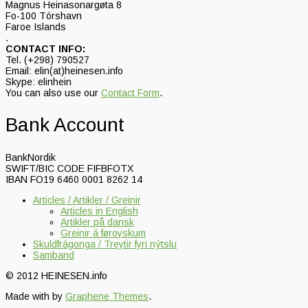
Magnus Heinasonargøta 8
Fo-100 Tórshavn
Faroe Islands
.
CONTACT INFO:
Tel. (+298) 790527
Email: elin(at)heinesen.info
Skype: elinhein
You can also use our
Contact Form
.
Bank Account
BankNordik
SWIFT/BIC CODE FIFBFOTX
IBAN FO19 6460 0001 8262 14
Articles / Artikler / Greinir
Articles in English
Artikler på dansk
Greinir á føroyskum
Skuldfrágonga / Treytir fyri nýtslu
Samband
© 2012 HEINESEN.info
Made with
by
Graphene Themes
.