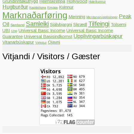
Grundinntøkutrygd
Heimskreppa
Hollywood
Hotelkømur
Hugburður
Kvinnur
Kapitalisma
Kreppa
Marknaðarføring
Peak
Menning
Mentanarupplivingar
Samleiki
Tilfeingi
Oil
Sjálvbjargni
Skrædl
Tolsemi
Samband
UBI
Universal Basic Income
Universal Basic Income
Ung
Upplivingarbúskapur
Guarantee
Universal Basisindkomst
Vitanarbúskapur
Ójavni
Vøkstur
Vitjandi / Visitors / Gæster