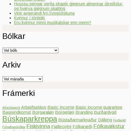
Hvussu pengar verða skaptir gjøgnum almennar útreiðslur,
og hvørva gjøgnum skatting
Vinir avgerandi fyri lívsgóðskuna
Kvinnur í tónleiki
Eru kvinnur minni musikalskar enn menn?
Bólkar
Bólkar
Arkiv
Arkiv
Frámerki
Arbeiðspláss
Basic Income
Basic income guarantee
Alheimsgerð
Basisindkomst
Borgaraløn
Borgerløn
Branding
Burðardygd
Búskaparkreppa
Bústaðarmarknaður
Dálking
Ferðaráð
Fiskivinna
Fólkavøkstur
Fjølbroytni
Fólkaræði
Filmsframleiðsla