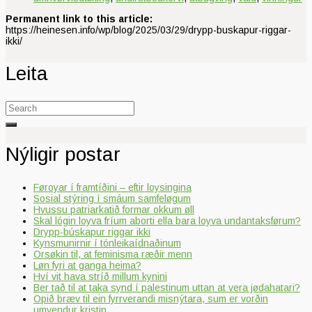
Permanent link to this article:
https://heinesen.info/wp/blog/2025/03/29/drypp-buskapur-riggar-
ikki/
Leita
Search
for:
Nýligir postar
Føroyar í framtíðini – eftir loysingina
Sosial stýring í smáum samfeløgum
Hvussu patriarkatið formar okkum øll
Skal lógin loyva fríum aborti ella bara loyva undantaksførum?
Drypp-búskapur riggar ikki
Kynsmunirnir í tónleikaídnaðinum
Orsøkin til, at feminisma ræðir menn
Løn fyri at ganga heima?
Hví vit hava stríð millum kynini
Ber tað til at taka synd í palestinum uttan at vera jødahatari?
Opið bræv til ein fyrrverandi misnýtara, sum er vorðin
umvendur kristin