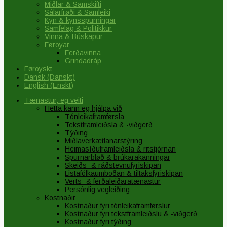
Miðlar & Samskifti
Sálarfrøði & Samleiki
Kyn & kynsspurningar
Samfelag & Politikkur
Vinna & Búskapur
Føroyar
Ferðavinna
Grindadráp
Føroyskt
Dansk
(
Danskt
)
English
(
Enskt
)
Tænastur, eg veiti
Hetta kann eg hjálpa við
Tónleikaframførsla
Tekstframleiðsla & -viðgerð
Týðing
Miðlaverkætlanarstýring
Heimasíðuframleiðsla & ritstjórnan
Spurnarbløð & brúkarakanningar
Skeiðs- & ráðstevnufyriskipan
Listafólkaumboðan & tiltaksfyriskipan
Verts- & ferðaleiðaratænastur
Persónlig vegleiðing
Kostnaðir
Kostnaður fyri tónleikaframførslur
Kostnaður fyri tekstframleiðslu & -viðgerð
Kostnaður fyri týðing