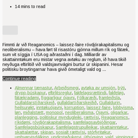
14 mins to read
Fimmti ár við Reaganomics – laissez-faire róvdjórakapitalismu og
neoliberalismu – hava ført til risastóru gjónna millum rík og fátæk,
sum vit síggja í USA og aðrastaðni í dag. Milliardir av
skattainntøkum eru mistar vegna avtøku av reglum, ið hava tikið
neyðuga eftirlitið við valdsjavnvágini burtur úr skipanini. Hesar
politisku broytingarnar hava givið ómetaligt vald og …
Continue reading
Almennar tænastur
,
Arbeiðsmegi
,
avtøka av umsjón
,
býti
,
drypp-búskapur
,
eftirlitsreglur
,
fakfelagsrættindi
,
fakfeløg
,
fátækradømi
,
fíggjarligur ójavni
,
Fólkaræði
,
framleiðsla
,
Gullaldarstíðarskeið
,
gullaldartíðarskeiðið
,
Gullaldurin
,
heilsurøkt
,
inntøkuójavni
,
korruption
,
laissez-faire
,
lobbyisma
,
løn
,
miðalstætt
,
monopol
,
neoliberalisma
,
Ójavni
,
oligarkar
,
planlegging
,
politiskur myndugleiki
,
rættvísi
,
Reaganomics
,
ríkidømi
,
róvdjórakapitalisma
,
samfelagsavbjóðingar
,
Samfelagsbúskapur
,
Samfelagstrupulleikar
,
skattainntøkur
,
skattalættar
,
skipan
,
sosialt rættvísi
,
stórfyritøkur
,
umhvørvisdálking
,
undirstøðukervi
,
útbúgving
,
vald
,
vinningur