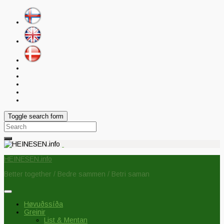
Toggle search form
Search
for:
HEINESEN.info
Better together / Bedre sammen / Betri saman
Høvuðssíða
Greinir
List & Mentan