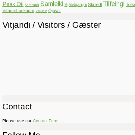
Samleiki
Tilfeingi
Peak Oil
Sjálvbjargni
Skrædl
Tols
Samband
Vitanarbúskapur
Ójavni
Vøkstur
Vitjandi / Visitors / Gæster
Contact
Please use our
Contact Form
.