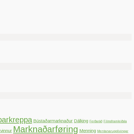
parkreppa
Bústaðarmarknaður
Dálking
Ferðaráð
Filmsframleiðsla
Marknaðarføring
vinnur
Menning
Mentanarupplivingar