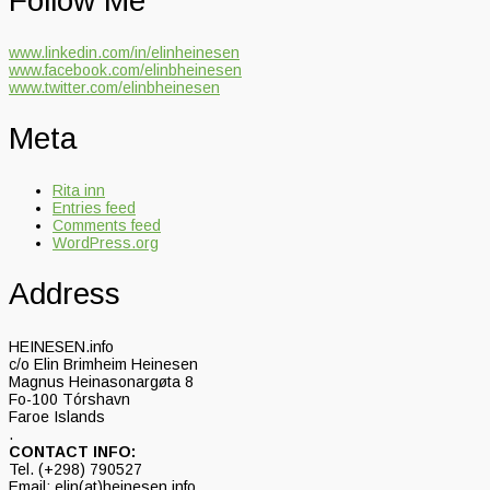
Follow Me
www.linkedin.com/in/elinheinesen
www.facebook.com/elinbheinesen
www.twitter.com/elinbheinesen
Meta
Rita inn
Entries feed
Comments feed
WordPress.org
Address
HEINESEN.info
c/o Elin Brimheim Heinesen
Magnus Heinasonargøta 8
Fo-100 Tórshavn
Faroe Islands
.
CONTACT INFO:
Tel. (+298) 790527
Email: elin(at)heinesen.info