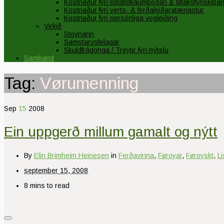
Kostnaður fyri listafólkaumboðan & tiltaksfyriskipa
Kostnaður fyri verts- & ferðaleiðaratænastur
Kostnaður fyri persónliga vegleiðing
Virkið
Stovnarin
Samstarvsfelagar
Skuldfrágonga / Treytir fyri nýtslu
Samband
Tag:
Vørumenning
Sep
15
2008
Ein uppgerð millum gamalt og nýtt
By
Elin Brimheim Heinesen
in
Ferðavinna
,
Føroyar
,
Føroyskt
,
L
september 15, 2008
8 mins to read