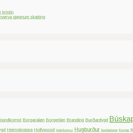
 kristin
hvørva gjøgnum skatting
Búska
isindkomst
Borgaraløn
Borgerløn
Branding
Burðardygd
Hugburður
ygd
Heimskreppa
Hollywood
K
Hotelkømur
Kapitalisma
Kreppa