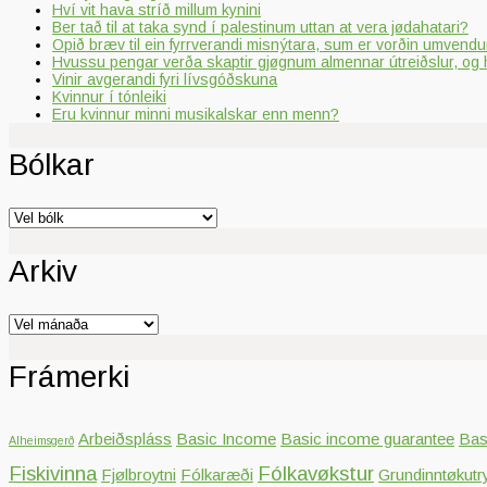
Hví vit hava stríð millum kynini
Ber tað til at taka synd í palestinum uttan at vera jødahatari?
Opið bræv til ein fyrrverandi misnýtara, sum er vorðin umvendur
Hvussu pengar verða skaptir gjøgnum almennar útreiðslur, og 
Vinir avgerandi fyri lívsgóðskuna
Kvinnur í tónleiki
Eru kvinnur minni musikalskar enn menn?
Bólkar
Bólkar
Arkiv
Arkiv
Frámerki
Arbeiðspláss
Basic Income
Basic income guarantee
Bas
Alheimsgerð
Fiskivinna
Fólkavøkstur
Fjølbroytni
Fólkaræði
Grundinntøkutr