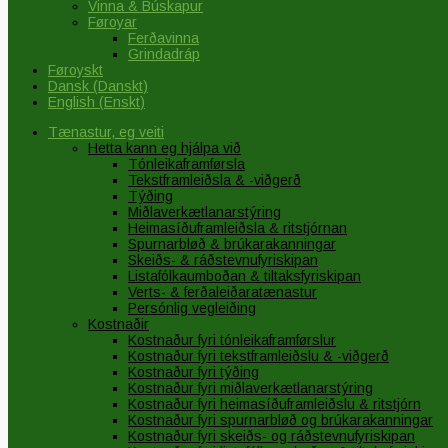
Vinna & Búskapur
Føroyar
Ferðavinna
Grindadráp
Føroyskt
Dansk
(
Danskt
)
English
(
Enskt
)
Tænastur, eg veiti
Hetta kann eg hjálpa við
Tónleikaframførsla
Tekstframleiðsla & -viðgerð
Týðing
Miðlaverkætlanarstýring
Heimasíðuframleiðsla & ritstjórnan
Spurnarbløð & brúkarakanningar
Skeiðs- & ráðstevnufyriskipan
Listafólkaumboðan & tiltaksfyriskipan
Verts- & ferðaleiðaratænastur
Persónlig vegleiðing
Kostnaðir
Kostnaður fyri tónleikaframførslur
Kostnaður fyri tekstframleiðslu & -viðgerð
Kostnaður fyri týðing
Kostnaður fyri miðlaverkætlanarstýring
Kostnaður fyri heimasíðuframleiðslu & ritstjórn
Kostnaður fyri spurnarbløð og brúkarakanningar
Kostnaður fyri skeiðs- og ráðstevnufyriskipan