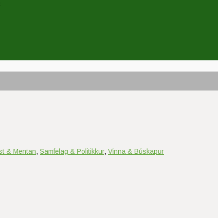
n
ist & Mentan
,
Samfelag & Politikkur
,
Vinna & Búskapur