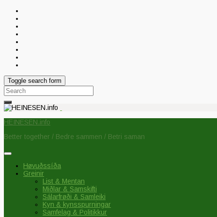
Toggle search form
Search
for:
HEINESEN.info
Better together / Bedre sammen / Betri saman
Høvuðssíða
Greinir
List & Mentan
Miðlar & Samskifti
Sálarfrøði & Samleiki
Kyn & kynsspurningar
Samfelag & Politikkur