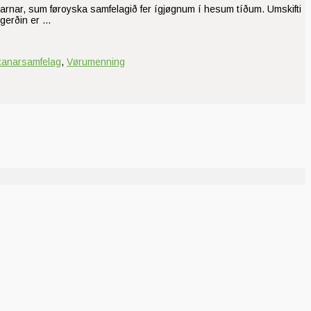
ngarnar, sum føroyska samfelagið fer ígjøgnum í hesum tíðum. Umskifti
pgerðin er …
tanarsamfelag
,
Vørumenning