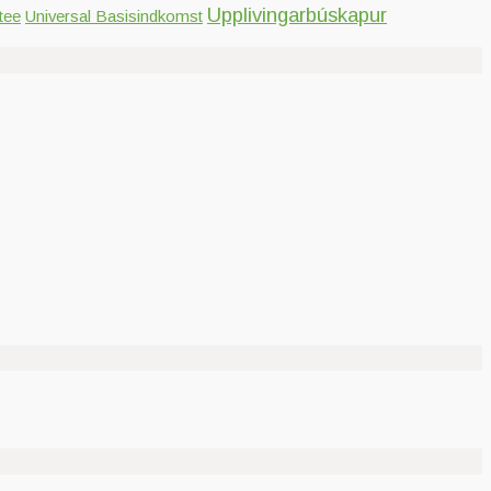
Upplivingarbúskapur
tee
Universal Basisindkomst