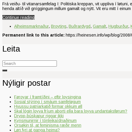
Frá veiðu- til vitanarsamfelag I: Politiska kreppan, vit uppliva í lø
henda altíð við gníggingum millum gamalt og nýtt. Vit eru mitt í einum
Continue reading
Alheimsmarknaður
,
Broyting
,
Buðrardygd
,
Gamalt
,
Hugburður
,
Permanent link to this article:
https://heinesen.info/wp/blog/2008/0
Leita
Search
for:
Nýligir postar
Føroyar í framtíðini – eftir loysingina
Sosial stýring í smáum samfeløgum
Hvussu patriarkatið formar okkum øll
Skal lógin loyva fríum aborti ella bara loyva undantaksførum?
Drypp-búskapur riggar ikki
Kynsmunirnir í tónleikaídnaðinum
Orsøkin til, at feminisma ræðir menn
Løn fyri at ganga heima?