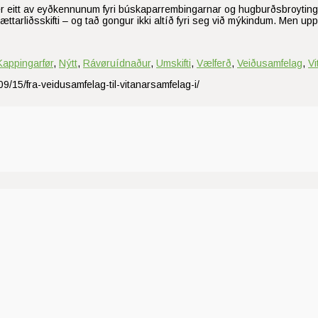
tuni, er eitt av eyðkennunum fyri búskaparrembingarnar og hugburðsbroyti
 ættarliðsskifti – og tað gongur ikki altíð fyri seg við mýkindum. Men up
Kappingarfør
,
Nýtt
,
Rávøruídnaður
,
Umskifti
,
Vælferð
,
Veiðusamfelag
,
Vi
9/15/fra-veidusamfelag-til-vitanarsamfelag-i/