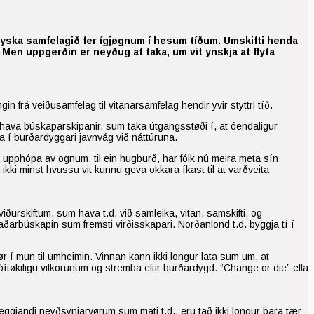
oyska samfelagið fer ígjøgnum í hesum tíðum. Umskifti henda
. Men uppgerðin er neyðug at taka, um vit ynskja at flyta
 frá veiðusamfelag til vitanarsamfelag hendir yvir styttri tíð.
unnu hava búskaparskipanir, sum taka útgangsstøði í, at óendaligur
rka í burðardyggari javnvág við náttúruna.
g upphópa av ognum, til ein hugburð, har fólk nú meira meta sín
 ikki minst hvussu vit kunnu geva okkara íkast til at varðveita
 viðurskiftum, sum hava t.d. við samleika, vitan, samskifti, og
aðarbúskapin sum fremsti virðisskapari. Norðanlond t.d. byggja tí í
r í mun til umheimin. Vinnan kann ikki longur lata sum um, at
ítøkiligu vilkorunum og stremba eftir burðardygd. “Change or die” ella
dleggjandi neyðsynjarvørum sum mati t.d., eru tað ikki longur bara tær