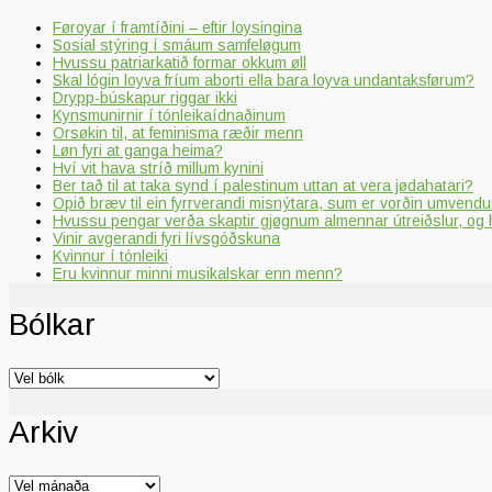
Føroyar í framtíðini – eftir loysingina
Sosial stýring í smáum samfeløgum
Hvussu patriarkatið formar okkum øll
Skal lógin loyva fríum aborti ella bara loyva undantaksførum?
Drypp-búskapur riggar ikki
Kynsmunirnir í tónleikaídnaðinum
Orsøkin til, at feminisma ræðir menn
Løn fyri at ganga heima?
Hví vit hava stríð millum kynini
Ber tað til at taka synd í palestinum uttan at vera jødahatari?
Opið bræv til ein fyrrverandi misnýtara, sum er vorðin umvendur
Hvussu pengar verða skaptir gjøgnum almennar útreiðslur, og 
Vinir avgerandi fyri lívsgóðskuna
Kvinnur í tónleiki
Eru kvinnur minni musikalskar enn menn?
Bólkar
Bólkar
Arkiv
Arkiv