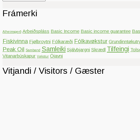
Frámerki
Arbeiðspláss
Basic Income
Basic income guarantee
Bas
Alheimsgerð
Fiskivinna
Fólkavøkstur
Fjølbroytni
Fólkaræði
Grundinntøkutr
Samleiki
Tilfeingi
Peak Oil
Sjálvbjargni
Skrædl
Tols
Samband
Vitanarbúskapur
Ójavni
Vøkstur
Vitjandi / Visitors / Gæster