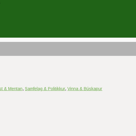
n
ist & Mentan
,
Samfelag & Politikkur
,
Vinna & Búskapur