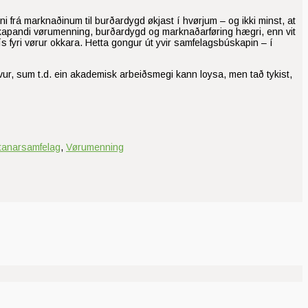
vini frá marknaðinum til burðardygd økjast í hvørjum – og ikki minst, at
irðisskapandi vørumenning, burðardygd og marknaðarføring hægri, enn vit
rís fyri vørur okkara. Hetta gongur út yvir samfelagsbúskapin – í
vur, sum t.d. ein akademisk arbeiðsmegi kann loysa, men tað tykist,
tanarsamfelag
,
Vørumenning