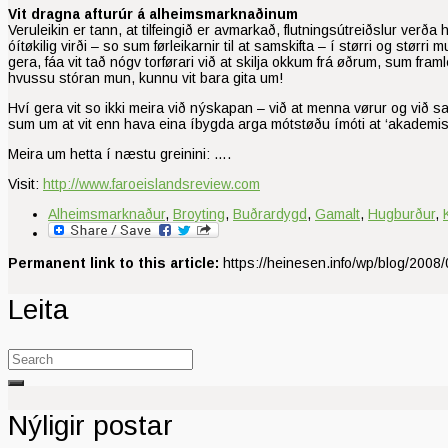
Vit dragna afturúr á alheimsmarknaðinum
Veruleikin er tann, at tilfeingið er avmarkað, flutningsútreiðslur verða 
óítøkilig virði – so sum førleikarnir til at samskifta – í størri og st
gera, fáa vit tað nógv torførari við at skilja okkum frá øðrum, sum fra
hvussu stóran mun, kunnu vit bara gita um!
Hví gera vit so ikki meira við nýskapan – við at menna vørur og við s
sum um at vit enn hava eina íbygda arga mótstøðu ímóti at ‘akademise
Meira um hetta í næstu greinini: ….
Visit:
http://www.faroeislandsreview.com
Alheimsmarknaður
,
Broyting
,
Buðrardygd
,
Gamalt
,
Hugburður
,
Permanent link to this article:
https://heinesen.info/wp/blog/2008/0
Leita
Search
for:
Nýligir postar