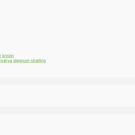
 kristin
hvørva gjøgnum skatting