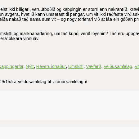
helst ikki bíligari, vøruútboðið og kappingin er størri enn nakrantíð, krø
ørri mun avgera, hvat ið kann umsetast til pengar. Um vit ikki raðfesta v
mleiða nakað tað sama sum vit – og nógv torførari við at fáa ein góðan p
amskifti og marknaðarføring, um tað kundi verið loysnin? Tað eru uppgá
ra’ okkara vinnulív.
Kappingarfør
,
Nýtt
,
Rávøruídnaður
,
Umskifti
,
Vælferð
,
Veiðusamfelag
,
Vi
9/15/fra-veidusamfelag-til-vitanarsamfelag-i/