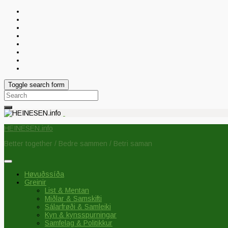
Toggle search form
Search
for:
HEINESEN.info
Better together / Bedre sammen / Betri saman
Høvuðssíða
Greinir
List & Mentan
Miðlar & Samskifti
Sálarfrøði & Samleiki
Kyn & kynsspurningar
Samfelag & Politikkur