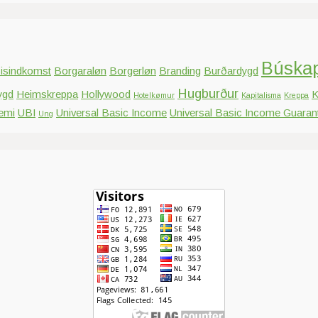
Búska
isindkomst
Borgaraløn
Borgerløn
Branding
Burðardygd
Hugburður
ygd
Heimskreppa
Hollywood
K
Hotelkømur
Kapitalisma
Kreppa
emi
UBI
Universal Basic Income
Universal Basic Income Guaran
Ung