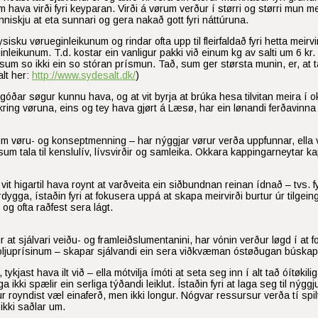
um hava virði fyri keyparan. Virði á vørum verður í størri og størri mun
menniskju at eta sunnari og gera nakað gott fyri náttúruna.
sisku vørueginleikunum og rindar ofta upp til fleirfaldað fyri hetta meirvi
 eginleikunum. T.d. kostar ein vanligur pakki við einum kg av salti um 6 
r sum so ikki ein so stóran prísmun. Tað, sum ger størsta munin, er, a
alt her:
http://www.sydesalt.dk/
)
 góðar søgur kunnu hava, og at vit byrja at brúka hesa tilvitan meira í o
p kring vøruna, eins og tey hava gjørt á Læsø, har ein lønandi ferðavinn
um vøru- og konseptmenning – har nýggjar vørur verða uppfunnar, ella ver
um tala til kenslulív, lívsvirðir og samleika. Okkara kappingarneytar 
vit higartil hava roynt at varðveita ein siðbundnan reinan ídnað – tvs. f
rðardygga, ístaðin fyri at fokusera uppá at skapa meirvirði burtur úr tilge
og ofta raðfest sera lágt.
t sjálvari veiðu- og framleiðslumentanini, har vónin verður løgd í at f
d. oljuprísinum – skapar sjálvandi ein sera viðkvæman óstøðugan búskap
tykjast hava ilt við – ella mótvilja ímóti at seta seg inn í alt tað óítøki
 ikki spælir ein serliga týðandi leiklut. Ístaðin fyri at laga seg til ný
r royndist væl einaferð, men ikki longur. Nógvar ressursur verða tí spilta
ikki saðlar um.