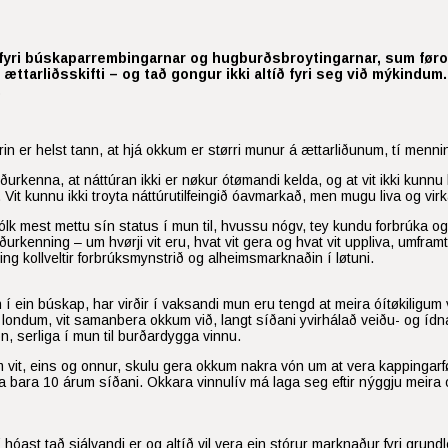
num fyri búskaparrembingarnar og hugburðsbroytingarnar, sum før
m ættarliðsskifti – og tað gongur ikki altíð fyri seg við mýkindum
.
er helst tann, at hjá okkum er størri munur á ættarliðunum, tí menningin
lk viðurkenna, at náttúran ikki er nøkur ótømandi kelda, og at vit ikki k
kað. Vit kunnu ikki troyta náttúrutilfeingið óavmarkað, men mugu liva og vi
fólk mest mettu sín status í mun til, hvussu nógv, tey kundu forbrúka o
ðurkenning – um hvørji vit eru, hvat vit gera og hvat vit uppliva, umframt
g kollveltir forbrúksmynstrið og alheimsmarknaðin í løtuni.
inn í ein búskap, har virðir í vaksandi mun eru tengd at meira óítøkiligum
 londum, vit samanbera okkum við, langt síðani yvirhálað veiðu- og ídn
n, serliga í mun til burðardygga vinnu.
 vit, eins og onnur, skulu gera okkum nakra vón um at vera kappingarfø
 bara 10 árum síðani. Okkara vinnulív má laga seg eftir nýggju meira ó
 hóast tað sjálvandi er og altíð vil vera ein stórur marknaður fyri grun