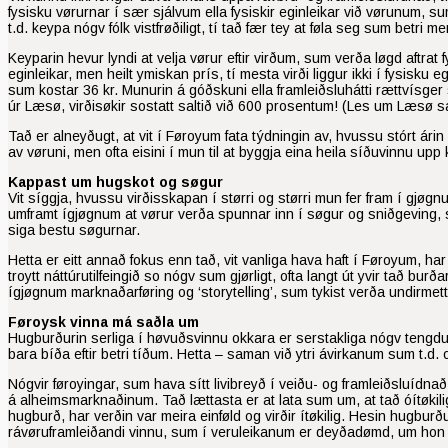
fysisku vørurnar í sær sjálvum ella fysiskir eginleikar við vørunum, s
t.d. keypa nógv fólk vistfrøðiligt, tí tað fær tey at føla seg sum betri 
Keyparin hevur lyndi at velja vørur eftir virðum, sum verða løgd aftrat fy
eginleikar, men heilt ymiskan prís, tí mesta virði liggur ikki í fysisku
sum kostar 36 kr. Munurin á góðskuni ella framleiðsluhátti rættvísge
úr Læsø, virðisøkir sostatt saltið við 600 prosentum! (Les um Læsø s
Tað er alneyðugt, at vit í Føroyum fata týdningin av, hvussu stórt árin
av vøruni, men ofta eisini í mun til at byggja eina heila síðuvinnu up
Kappast um hugskot og søgur
Vit síggja, hvussu virðisskapan í størri og størri mun fer fram í gjøgn
umframt ígjøgnum at vørur verða spunnar inn í søgur og sniðgeving, s
siga bestu søgurnar.
Hetta er eitt annað fokus enn tað, vit vanliga hava haft í Føroyum, har 
troytt náttúrutilfeingið so nógv sum gjørligt, ofta langt út yvir tað bu
ígjøgnum marknaðarføring og ‘storytelling’, sum tykist verða undirmett 
Føroysk vinna má saðla um
Hugburðurin serliga í høvuðsvinnu okkara er serstakliga nógv tengdur a
bara bíða eftir betri tíðum. Hetta – saman við ytri ávirkanum sum t.
Nógvir føroyingar, sum hava sítt livibreyð í veiðu- og framleiðsluídnað, 
á alheimsmarknaðinum. Tað lættasta er at lata sum um, at tað óítøkiliga
hugburð, har verðin var meira einføld og virðir ítøkilig. Hesin hugburðu
rávøruframleiðandi vinnu, sum í veruleikanum er deyðadømd, um hon 