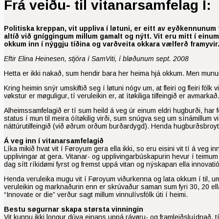
Frá veiðu- til vitanarsamfelag I:
Politiska kreppan, vit uppliva í løtuni, er eitt av eyðkennu
altíð við gníggingum millum gamalt og nýtt. Vit eru mitt í einu
okkum inn í nýggju tíðina og varðveita okkara vælferð framyvir
Eftir Elina Heinesen, stjóra í SamViti, í bløðunum sept. 2008
Hetta er ikki nakað, sum hendir bara her heima hjá okkum. Men munurin 
Kring heimin snýr umskiftið seg í løtuni nógv um, at fleiri og fleiri fó
vøkstur er møguligur, tí veruleikin er, at ítøkiliga tilfeingið er avmar
Alheimssamfelagið er tí sum heild á veg úr einum eldri hugburði, har 
status í mun til meira óítøkilig virði, sum snúgva seg um sínámillum vi
náttúrutilfeingið (við øðrum orðum burðardygd). Henda hugburðsbroytin
Á veg inn í vitanarsamfelagið
Líka mikið hvat vit í Føroyum gera ella ikki, so eru eisini vit tí á veg 
upplivingar at gera. Vitanar- og upplivingarbúskapurin hevur í teimum
dag sítt ríkidømi fyrst og fremst uppá vitan og nýskapan ella innovatió
Henda veruleika mugu vit í Føroyum viðurkenna og lata okkum í til, um
veruleikin og marknaðurin enn er skrúvaður saman sum fyri 30, 20 ella
“Innovate or die” verður sagt millum vinnulívsfólk úti í heimi.
Bestu søgurnar skapa størsta vinningin
Vit kunnu ikki longur dúva einans uppá rávøru- og framleiðsluídnað, tí