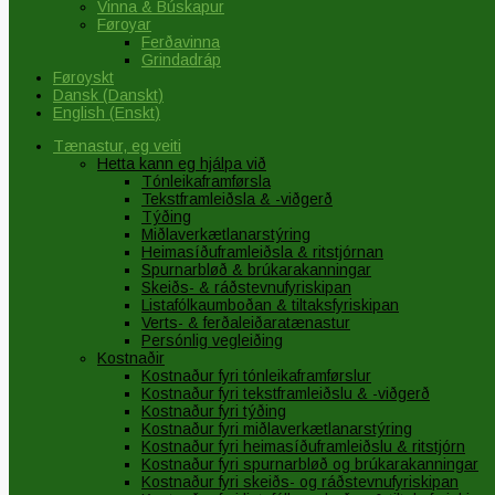
Vinna & Búskapur
Føroyar
Ferðavinna
Grindadráp
Føroyskt
Dansk
(
Danskt
)
English
(
Enskt
)
Tænastur, eg veiti
Hetta kann eg hjálpa við
Tónleikaframførsla
Tekstframleiðsla & -viðgerð
Týðing
Miðlaverkætlanarstýring
Heimasíðuframleiðsla & ritstjórnan
Spurnarbløð & brúkarakanningar
Skeiðs- & ráðstevnufyriskipan
Listafólkaumboðan & tiltaksfyriskipan
Verts- & ferðaleiðaratænastur
Persónlig vegleiðing
Kostnaðir
Kostnaður fyri tónleikaframførslur
Kostnaður fyri tekstframleiðslu & -viðgerð
Kostnaður fyri týðing
Kostnaður fyri miðlaverkætlanarstýring
Kostnaður fyri heimasíðuframleiðslu & ritstjórn
Kostnaður fyri spurnarbløð og brúkarakanningar
Kostnaður fyri skeiðs- og ráðstevnufyriskipan