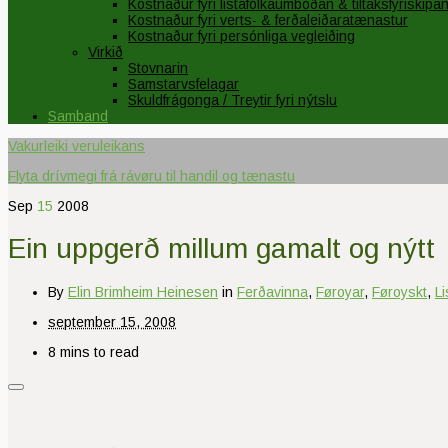
Kostnaður fyri listafólkaumboðan & tiltaksfyriskipa
Kostnaður fyri verts- & ferðaleiðaratænastur
Kostnaður fyri persónliga vegleiðing
Virkið
Stovnarin
Samstarvsfelagar
Skuldfrágonga / Treytir fyri nýtslu
Samband
Vakurleiki veruleikans
Flyta drívmegi frá rávøru til handil og tænastu
Sep
15
2008
Ein uppgerð millum gamalt og nýtt
By
Elin Brimheim Heinesen
in
Ferðavinna
,
Føroyar
,
Føroyskt
,
L
september 15, 2008
8 mins to read