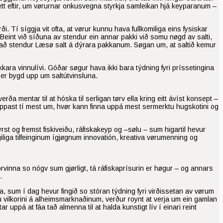
 mett eftir, um vørurnar onkusvegna styrkja samleikan hjá keyparanum –
rði. Tí síggja vit ofta, at vørur kunnu hava fullkomiliga eins fysiskar
kr. Beint við síðuna av stendur ein annar pakki við somu nøgd av salti,
t tað stendur Læsø salt á dýrara pakkanum. Søgan um, at saltið kemur
kkara vinnulívi. Góðar søgur hava ikki bara týdning fyri príssetingina
a er bygd upp um saltútvinsluna.
ða mentar til at hóska til serligan tørv ella kring eitt ávíst konsept –
kappast tí mest um, hvør kann finna uppá mest sermerktu hugskotini og
yrst og fremst fiskiveiðu, ráfiskakeyp og –sølu – sum higartil hevur
ingiliga tilfeinginum ígjøgnum innovatión, kreativa vørumenning og
orvinna so nógv sum gjørligt, tá ráfiskaprísurin er høgur – og annars
.
liga, sum í dag hevur fingið so stóran týdning fyri virðissetan av vørum
ggju vilkorini á alheimsmarknaðinum, verður roynt at verja um ein gamlan
r uppá at fáa tað almenna til at halda kunstigt lív í einari reint