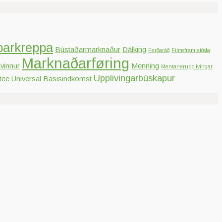
parkreppa
Bústaðarmarknaður
Dálking
Ferðaráð
Filmsframleiðsla
Marknaðarføring
vinnur
Menning
Mentanarupplivingar
Upplivingarbúskapur
tee
Universal Basisindkomst