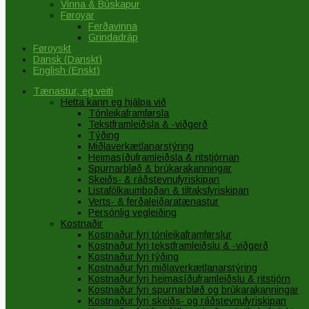
Vinna & Búskapur
Føroyar
Ferðavinna
Grindadráp
Føroyskt
Dansk
(
Danskt
)
English
(
Enskt
)
Tænastur, eg veiti
Hetta kann eg hjálpa við
Tónleikaframførsla
Tekstframleiðsla & -viðgerð
Týðing
Miðlaverkætlanarstýring
Heimasíðuframleiðsla & ritstjórnan
Spurnarbløð & brúkarakanningar
Skeiðs- & ráðstevnufyriskipan
Listafólkaumboðan & tiltaksfyriskipan
Verts- & ferðaleiðaratænastur
Persónlig vegleiðing
Kostnaðir
Kostnaður fyri tónleikaframførslur
Kostnaður fyri tekstframleiðslu & -viðgerð
Kostnaður fyri týðing
Kostnaður fyri miðlaverkætlanarstýring
Kostnaður fyri heimasíðuframleiðslu & ritstjórn
Kostnaður fyri spurnarbløð og brúkarakanningar
Kostnaður fyri skeiðs- og ráðstevnufyriskipan