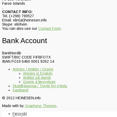
Faroe Islands
.
CONTACT INFO:
Tel. (+298) 790527
Email: elin(at)heinesen.info
Skype: elinhein
You can also use our
Contact Form
.
Bank Account
BankNordik
SWIFT/BIC CODE FIFBFOTX
IBAN FO19 6460 0001 8262 14
Articles / Artikler / Greinir
Articles in English
Artikler på dansk
Greinir á føroyskum
Skuldfrágonga / Treytir fyri nýtslu
Samband
© 2012 HEINESEN.info
Made with
by
Graphene Themes
.
Føroyskt