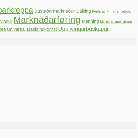
parkreppa
Bústaðarmarknaður
Dálking
Ferðaráð
Filmsframleiðsla
Marknaðarføring
vinnur
Menning
Mentanarupplivingar
Upplivingarbúskapur
tee
Universal Basisindkomst