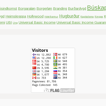
Búska
isindkomst
Borgaraløn
Borgerløn
Branding
Burðardygd
Hugburður
ygd
Heimskreppa
Hollywood
K
Hotelkømur
Kapitalisma
Kreppa
emi
UBI
Universal Basic Income
Universal Basic Income Guaran
Ung