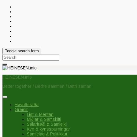
Toggle search form
Search
for:
HEINESEN.info
Better together / Bedre sammen / Betri saman
Høvuðssíða
Greinir
List & Mentan
Miðlar & Samskifti
Sálarfrøði & Samleiki
Kyn & kynsspurningar
Samfelag & Politikkur