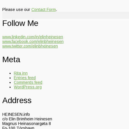
Please use our
Contact Form
.
Follow Me
www.linkedin.com/in/elinheinesen
www.facebook.com/elinbheinesen
www.twitter.com/elinbheinesen
Meta
Rita inn
Entries feed
Comments feed
WordPress.org
Address
HEINESEN.info
c/o Elin Brimheim Heinesen
Magnus Heinasonargøta 8
Fo-100 Tórshavn