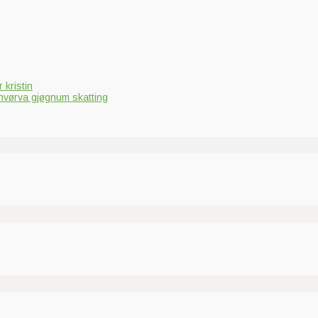
 kristin
hvørva gjøgnum skatting