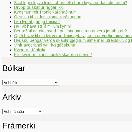
Skal lógin loyva fríum aborti ella bara loyva undantaksførum?
Drypp-búskapur riggar ikki
Kynsmunirnir í tónleikaídnaðinum
Orsøkin til, at feminisma ræðir menn
Løn fyri at ganga heima?
Hví vit hava stríð millum kynini
Ber tað til at taka synd í palestinum uttan at vera jødahatari?
Opið bræv til ein fyrrverandi misnýtara, sum er vorðin umvendur
Hvussu pengar verða skaptir gjøgnum almennar útreiðslur, og 
Vinir avgerandi fyri lívsgóðskuna
Kvinnur í tónleiki
Eru kvinnur minni musikalskar enn menn?
Bólkar
Bólkar
Arkiv
Arkiv
Frámerki