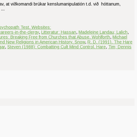
d av, at viðkomandi brúkar kenslumanipulatión t.d. við hóttanum,
. …
sychopath Test. Websites:
areers-in-the-clergy
,
Litteratur: Hassan
,
Madeleine Landau; Lalich
,
tures: Breaking Free from Churches that Abuse. Wohlforth
,
Michael
and New Religions in American History. Snow
,
R. D. (1991). The Hare
gar
,
Steven (1988): Combatting Cult Mind Control. Hare
,
Tim; Dennis