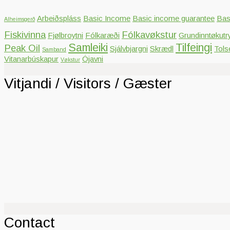
Arbeiðspláss
Basic Income
Basic income guarantee
Bas
Alheimsgerð
Fiskivinna
Fólkavøkstur
Fjølbroytni
Fólkaræði
Grundinntøkutr
Samleiki
Tilfeingi
Peak Oil
Sjálvbjargni
Skrædl
Tols
Samband
Vitanarbúskapur
Ójavni
Vøkstur
Vitjandi / Visitors / Gæster
Contact