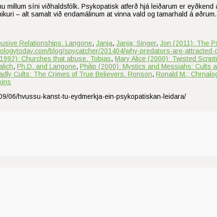
smu millum síni viðhaldsfólk. Psykopatisk atferð hjá leiðarum er eyðken
mikuri – alt samalt við endamálinum at vinna vald og tamarhald á øðrum
busive Relationships. Langone
,
Janja
,
Janja; Singer
,
Jon (2011): The P
hologytoday.com/blog/spycatcher/201404/why-predators-are-attracted-c
(1992): Churches that abuse. Tobias
,
Mary Alice (2000): Twisted Scrip
alich
,
Ph.D. and Langone
,
Philip (2000): Mystics and Messiahs: Cults 
adly Cults: The Crimes of True Believers. Ronson
,
Ronald M.; Chrnalo
kins
/09/06/hvussu-kanst-tu-eydmerkja-ein-psykopatiskan-leidara/