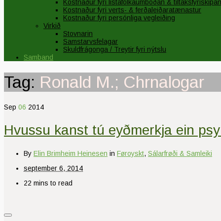
Kostnaður fyri listafólkaumboðan & tiltaksfyriskipa
Kostnaður fyri verts- & ferðaleiðaratænastur
Kostnaður fyri persónliga vegleiðing
Virkið
Stovnarin
Samstarvsfelagar
Skuldfrágonga / Treytir fyri nýtslu
Samband
Tag:
Ronald M.; Chrnalogar
Sep
06
2014
Hvussu kanst tú eyðmerkja ein psy
By
Elin Brimheim Heinesen
in
Føroyskt
,
Sálarfrøði & Samleiki
september 6, 2014
22 mins to read