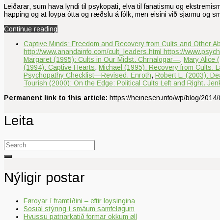
Leiðarar, sum hava lyndi til psykopati, elva til fanatismu og ekstremi
happing og at loypa ótta og ræðslu á fólk, men eisini við sjarmu og s
Continue reading
Captive Minds: Freedom and Recovery from Cults and Other A
http://www.anandainfo.com/cult_leaders.html https://www.psyc
Margaret (1995): Cults in Our Midst. Chrnalogar—
,
Mary Alice 
(1994): Captive Hearts
,
Michael (1995): Recovery from Cults. L
Psychopathy Checklist—Revised. Enroth
,
Robert L. (2003): De
Tourish (2000): On the Edge: Political Cults Left and Right. Jen
Permanent link to this article:
https://heinesen.info/wp/blog/2014
Leita
Search
for:
Nýligir postar
Føroyar í framtíðini – eftir loysingina
Sosial stýring í smáum samfeløgum
Hvussu patriarkatið formar okkum øll