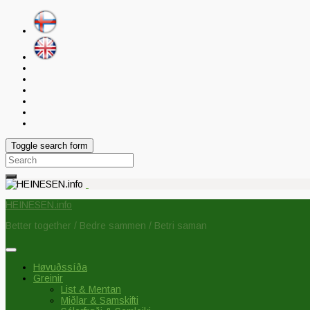
Toggle search form
Search
for:
HEINESEN.info
Better together / Bedre sammen / Betri saman
Høvuðssíða
Greinir
List & Mentan
Miðlar & Samskifti