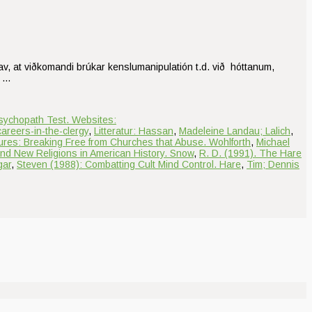
d av, at viðkomandi brúkar kenslumanipulatión t.d. við hóttanum,
. …
sychopath Test. Websites:
areers-in-the-clergy
,
Litteratur: Hassan
,
Madeleine Landau; Lalich
,
tures: Breaking Free from Churches that Abuse. Wohlforth
,
Michael
and New Religions in American History. Snow
,
R. D. (1991). The Hare
gar
,
Steven (1988): Combatting Cult Mind Control. Hare
,
Tim; Dennis