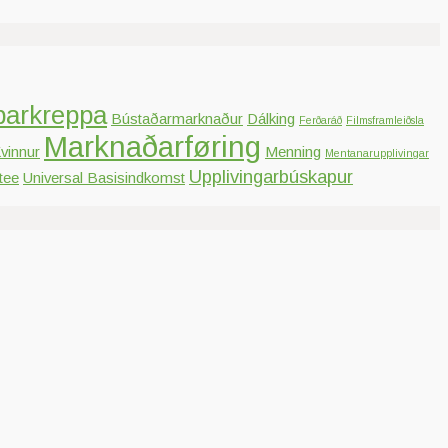
parkreppa
Bústaðarmarknaður
Dálking
Ferðaráð
Filmsframleiðsla
Marknaðarføring
vinnur
Menning
Mentanarupplivingar
Upplivingarbúskapur
tee
Universal Basisindkomst