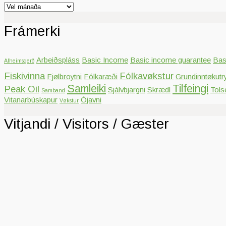
Arkiv
Frámerki
Arbeiðspláss
Basic Income
Basic income guarantee
Bas
Alheimsgerð
Fiskivinna
Fólkavøkstur
Fjølbroytni
Fólkaræði
Grundinntøkutr
Samleiki
Tilfeingi
Peak Oil
Sjálvbjargni
Skrædl
Tols
Samband
Vitanarbúskapur
Ójavni
Vøkstur
Vitjandi / Visitors / Gæster