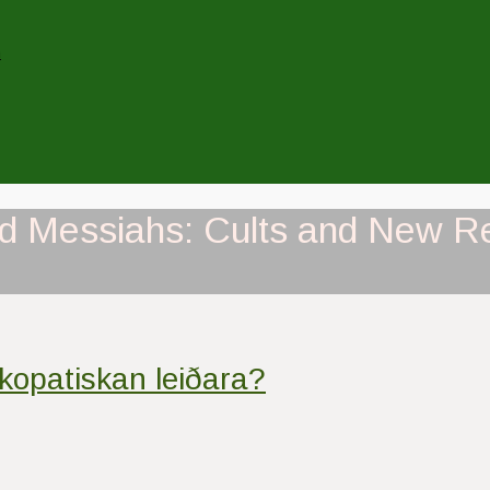
n
nd Messiahs: Cults and New Rel
kopatiskan leiðara?