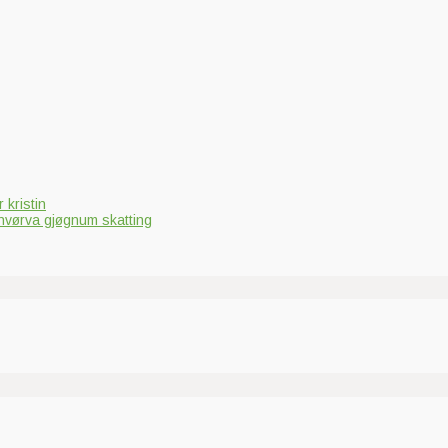
 kristin
hvørva gjøgnum skatting