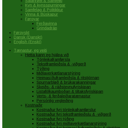
Sálarfrøði & Samleiki
Kyn & kynsspurningar
Samfelag & Politikkur
Vinna & Búskapur
Føroyar
Ferðavinna
Grindadráp
Føroyskt
Dansk
(
Danskt
)
English
(
Enskt
)
Tænastur, eg veiti
Hetta kann eg hjálpa við
Tónleikaframførsla
Tekstframleiðsla & -viðgerð
Týðing
Miðlaverkætlanarstýring
Heimasíðuframleiðsla & ritstjórnan
Spurnarbløð & brúkarakanningar
Skeiðs- & ráðstevnufyriskipan
Listafólkaumboðan & tiltaksfyriskipan
Verts- & ferðaleiðaratænastur
Persónlig vegleiðing
Kostnaðir
Kostnaður fyri tónleikaframførslur
Kostnaður fyri tekstframleiðslu & -viðgerð
Kostnaður fyri týðing
Kostnaður fyri miðlaverkætlanarstýring