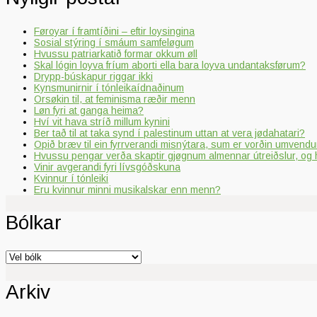
Føroyar í framtíðini – eftir loysingina
Sosial stýring í smáum samfeløgum
Hvussu patriarkatið formar okkum øll
Skal lógin loyva fríum aborti ella bara loyva undantaksførum?
Drypp-búskapur riggar ikki
Kynsmunirnir í tónleikaídnaðinum
Orsøkin til, at feminisma ræðir menn
Løn fyri at ganga heima?
Hví vit hava stríð millum kynini
Ber tað til at taka synd í palestinum uttan at vera jødahatari?
Opið bræv til ein fyrrverandi misnýtara, sum er vorðin umvendur
Hvussu pengar verða skaptir gjøgnum almennar útreiðslur, og 
Vinir avgerandi fyri lívsgóðskuna
Kvinnur í tónleiki
Eru kvinnur minni musikalskar enn menn?
Bólkar
Bólkar
Arkiv