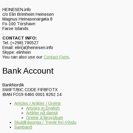
HEINESEN.info
c/o Elin Brimheim Heinesen
Magnus Heinasonargøta 8
Fo-100 Tórshavn
Faroe Islands
.
CONTACT INFO:
Tel. (+298) 790527
Email: elin(at)heinesen.info
Skype: elinhein
You can also use our
Contact Form
.
Bank Account
BankNordik
SWIFT/BIC CODE FIFBFOTX
IBAN FO19 6460 0001 8262 14
Articles / Artikler / Greinir
Articles in English
Artikler på dansk
Greinir á føroyskum
Skuldfrágonga / Treytir fyri nýtslu
Samband