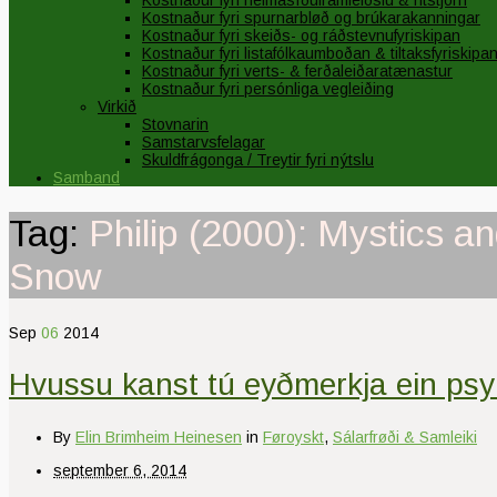
Kostnaður fyri heimasíðuframleiðslu & ritstjórn
Kostnaður fyri spurnarbløð og brúkarakanningar
Kostnaður fyri skeiðs- og ráðstevnufyriskipan
Kostnaður fyri listafólkaumboðan & tiltaksfyriskipa
Kostnaður fyri verts- & ferðaleiðaratænastur
Kostnaður fyri persónliga vegleiðing
Virkið
Stovnarin
Samstarvsfelagar
Skuldfrágonga / Treytir fyri nýtslu
Samband
Tag:
Philip (2000): Mystics a
Snow
Sep
06
2014
Hvussu kanst tú eyðmerkja ein psy
By
Elin Brimheim Heinesen
in
Føroyskt
,
Sálarfrøði & Samleiki
september 6, 2014