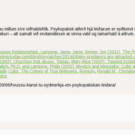
smu millum síni viðhaldsfólk. Psykopatisk atferð hjá leiðarum er eyðken
mikuri – alt samalt við endamálinum at vinna vald og tamarhald á øðrum
busive Relationships. Langone
,
Janja
,
Janja; Singer
,
Jon (2011): The P
hologytoday.com/blog/spycatcher/201404/why-predators-are-attracted-c
(1992): Churches that abuse. Tobias
,
Mary Alice (2000): Twisted Scrip
alich
,
Ph.D. and Langone
,
Philip (2000): Mystics and Messiahs: Cults 
adly Cults: The Crimes of True Believers. Ronson
,
Ronald M.; Chrnalo
kins
/09/06/hvussu-kanst-tu-eydmerkja-ein-psykopatiskan-leidara/