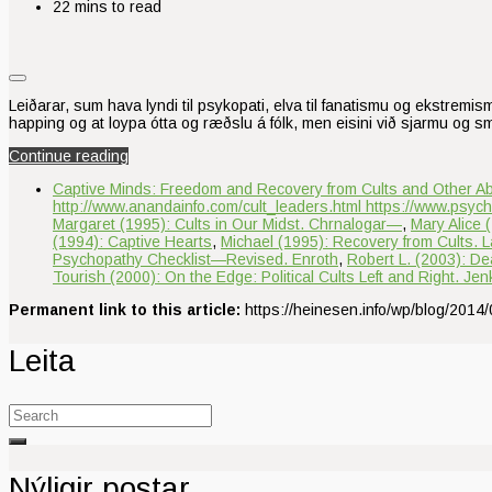
22 mins to read
Leiðarar, sum hava lyndi til psykopati, elva til fanatismu og ekstremi
happing og at loypa ótta og ræðslu á fólk, men eisini við sjarmu og s
Continue reading
Captive Minds: Freedom and Recovery from Cults and Other A
http://www.anandainfo.com/cult_leaders.html https://www.psyc
Margaret (1995): Cults in Our Midst. Chrnalogar—
,
Mary Alice 
(1994): Captive Hearts
,
Michael (1995): Recovery from Cults. L
Psychopathy Checklist—Revised. Enroth
,
Robert L. (2003): De
Tourish (2000): On the Edge: Political Cults Left and Right. Jen
Permanent link to this article:
https://heinesen.info/wp/blog/2014
Leita
Search
for:
Nýligir postar