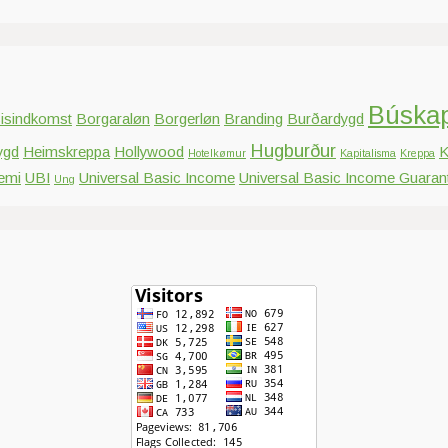
Búska
isindkomst
Borgaraløn
Borgerløn
Branding
Burðardygd
Hugburður
ygd
Heimskreppa
Hollywood
K
Hotelkømur
Kapitalisma
Kreppa
emi
UBI
Universal Basic Income
Universal Basic Income Guaran
Ung