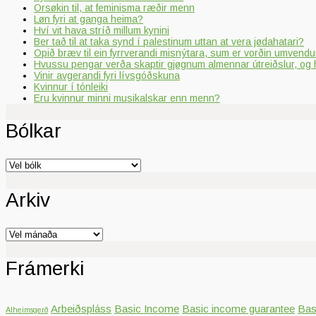
Orsøkin til, at feminisma ræðir menn
Løn fyri at ganga heima?
Hví vit hava stríð millum kynini
Ber tað til at taka synd í palestinum uttan at vera jødahatari?
Opið bræv til ein fyrrverandi misnýtara, sum er vorðin umvendur
Hvussu pengar verða skaptir gjøgnum almennar útreiðslur, og 
Vinir avgerandi fyri lívsgóðskuna
Kvinnur í tónleiki
Eru kvinnur minni musikalskar enn menn?
Bólkar
Bólkar
Arkiv
Arkiv
Frámerki
Arbeiðspláss
Basic Income
Basic income guarantee
Bas
Alheimsgerð