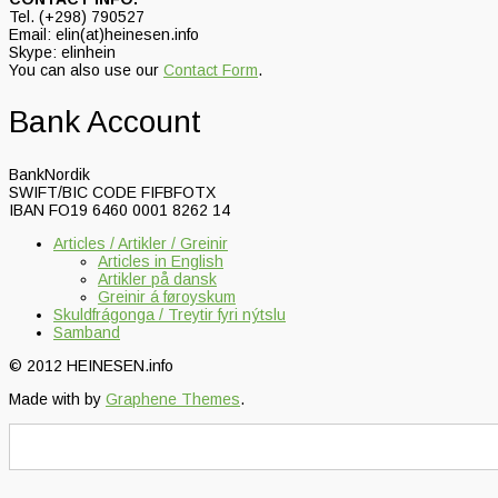
Tel. (+298) 790527
Email: elin(at)heinesen.info
Skype: elinhein
You can also use our
Contact Form
.
Bank Account
BankNordik
SWIFT/BIC CODE FIFBFOTX
IBAN FO19 6460 0001 8262 14
Articles / Artikler / Greinir
Articles in English
Artikler på dansk
Greinir á føroyskum
Skuldfrágonga / Treytir fyri nýtslu
Samband
© 2012 HEINESEN.info
Made with
by
Graphene Themes
.