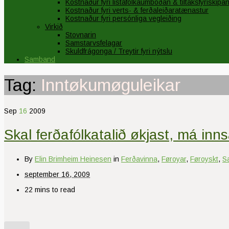
Kostnaður fyri listafólkaumboðan & tiltaksfyriskipa
Kostnaður fyri verts- & ferðaleiðaratænastur
Kostnaður fyri persónliga vegleiðing
Virkið
Stovnarin
Samstarvsfelagar
Skuldfrágonga / Treytir fyri nýtslu
Samband
Tag:
Inntøkumøguleikar
Sep
16
2009
Skal ferðafólkatalið økjast, má inns
By
Elin Brimheim Heinesen
in
Ferðavinna
,
Føroyar
,
Føroyskt
,
Sa
september 16, 2009
22 mins to read