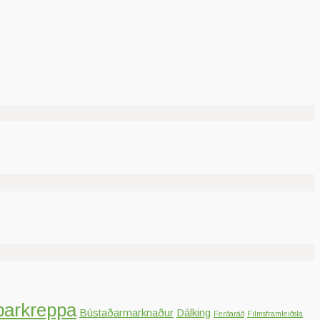
parkreppa
Bústaðarmarknaður
Dálking
Ferðaráð
Filmsframleiðsla