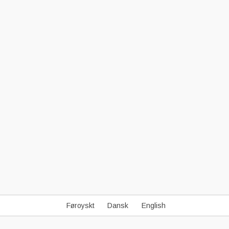
Føroyskt
Dansk
English