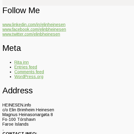
Follow Me
www.linkedin.com/in/elinheinesen
www.facebook.com/elinbheinesen
www.twitter.com/elinbheinesen
Meta
Rita inn
Entries feed
Comments feed
WordPress.org
Address
HEINESEN.info
c/o Elin Brimheim Heinesen
Magnus Heinasonargøta 8
Fo-100 Tórshavn
Faroe Islands
.
CONTACT INFO: