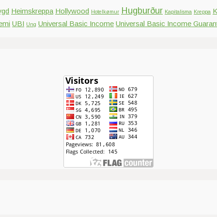
Hugburður
ygd
Heimskreppa
Hollywood
K
Hotelkømur
Kapitalisma
Kreppa
emi
UBI
Universal Basic Income
Universal Basic Income Guaran
Ung