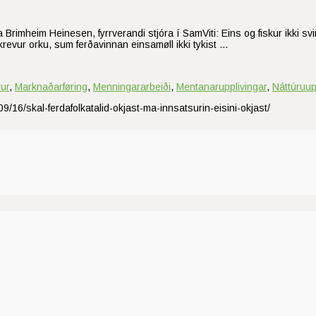
a Brimheim Heinesen, fyrrverandi stjóra í SamViti: Eins og fiskur ikki sv
revur orku, sum ferðavinnan einsamøll ikki tykist …
ur
,
Marknaðarføring
,
Menningararbeiði
,
Mentanarupplivingar
,
Náttúruup
9/16/skal-ferdafolkatalid-okjast-ma-innsatsurin-eisini-okjast/