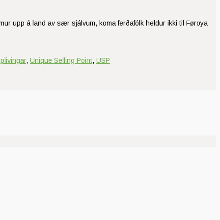
imur upp á land av sær sjálvum, koma ferðafólk heldur ikki til Føroya
plivingar
,
Unique Selling Point
,
USP