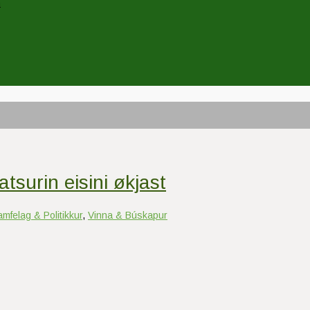
n
atsurin eisini økjast
mfelag & Politikkur
,
Vinna & Búskapur