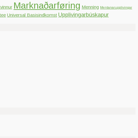
Marknaðarføring
vinnur
Menning
Mentanarupplivingar
Upplivingarbúskapur
tee
Universal Basisindkomst