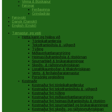
Vinna & Búskapur
Føroyar
Ferðavinna
Grindadráp
Føroyskt
Dansk
(
Danskt
)
English
(
Enskt
)
Tænastur, eg veiti
Hetta kann eg hjálpa við
Tónleikaframførsla
Tekstframleiðsla & -viðgerð
Týðing
Miðlaverkætlanarstýring
Heimasíðuframleiðsla & ritstjórnan
Spurnarbløð & brúkarakanningar
Skeiðs- & ráðstevnufyriskipan
Listafólkaumboðan & tiltaksfyriskipan
Verts- & ferðaleiðaratænastur
Persónlig vegleiðing
Kostnaðir
Kostnaður fyri tónleikaframførslur
Kostnaður fyri tekstframleiðslu & -viðgerð
Kostnaður fyri týðing
Kostnaður fyri miðlaverkætlanarstýring
Kostnaður fyri heimasíðuframleiðslu & ritstjórn
Kostnaður fyri spurnarbløð og brúkarakanningar
Kostnaður fyri skeiðs- og ráðstevnufyriskipan