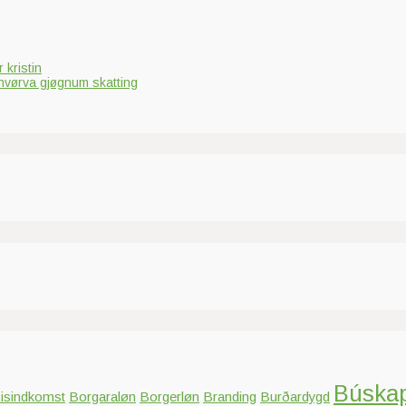
 kristin
hvørva gjøgnum skatting
Búska
isindkomst
Borgaraløn
Borgerløn
Branding
Burðardygd