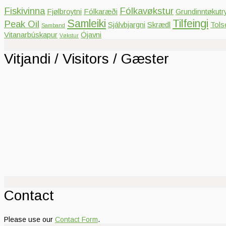
Fiskivinna
Fólkavøkstur
Fjølbroytni
Fólkaræði
Grundinntøkutr
Samleiki
Tilfeingi
Peak Oil
Sjálvbjargni
Skrædl
Tols
Samband
Vitanarbúskapur
Ójavni
Vøkstur
Vitjandi / Visitors / Gæster
Contact
Please use our
Contact Form
.