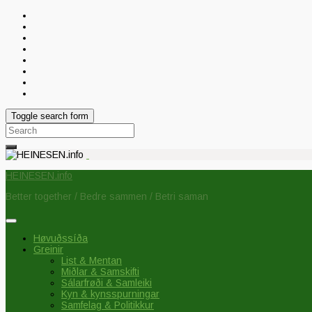
Toggle search form
Search
for:
HEINESEN.info
Better together / Bedre sammen / Betri saman
Høvuðssíða
Greinir
List & Mentan
Miðlar & Samskifti
Sálarfrøði & Samleiki
Kyn & kynsspurningar
Samfelag & Politikkur