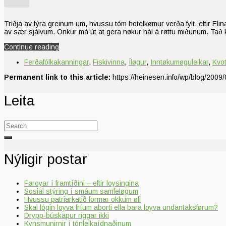
Triðja av fýra greinum um, hvussu tóm hotelkømur verða fylt, eftir Elin
av sær sjálvum. Onkur má út at gera nøkur hál á røttu miðunum. Tað k
Continue reading
Ferðafólkakanningar
,
Fiskivinna
,
Íløgur
,
Inntøkumøguleikar
,
Kvot
Permanent link to this article:
https://heinesen.info/wp/blog/2009/0
Leita
Search
for:
Nýligir postar
Føroyar í framtíðini – eftir loysingina
Sosial stýring í smáum samfeløgum
Hvussu patriarkatið formar okkum øll
Skal lógin loyva fríum aborti ella bara loyva undantaksførum?
Drypp-búskapur riggar ikki
Kynsmunirnir í tónleikaídnaðinum