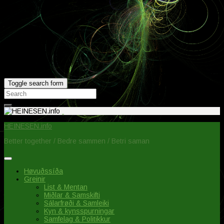
Toggle search form
Search
for:
HEINESEN.info
Better together / Bedre sammen / Betri saman
Høvuðssíða
Greinir
List & Mentan
Miðlar & Samskifti
Sálarfrøði & Samleiki
Kyn & kynsspurningar
Samfelag & Politikkur