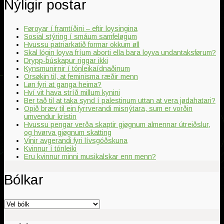
Nýligir postar
Føroyar í framtíðini – eftir loysingina
Sosial stýring í smáum samfeløgum
Hvussu patriarkatið formar okkum øll
Skal lógin loyva fríum aborti ella bara loyva undantaksførum?
Drypp-búskapur riggar ikki
Kynsmunirnir í tónleikaídnaðinum
Orsøkin til, at feminisma ræðir menn
Løn fyri at ganga heima?
Hví vit hava stríð millum kynini
Ber tað til at taka synd í palestinum uttan at vera jødahatari?
Opið bræv til ein fyrrverandi misnýtara, sum er vorðin
umvendur kristin
Hvussu pengar verða skaptir gjøgnum almennar útreiðslur,
og hvørva gjøgnum skatting
Vinir avgerandi fyri lívsgóðskuna
Kvinnur í tónleiki
Eru kvinnur minni musikalskar enn menn?
Bólkar
Bólkar