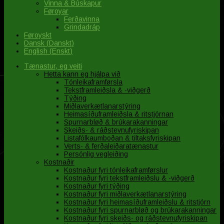
Vinna & Búskapur
Føroyar
Ferðavinna
Grindadráp
Føroyskt
Dansk
(
Danskt
)
English
(
Enskt
)
Tænastur, eg veiti
Hetta kann eg hjálpa við
Tónleikaframførsla
Tekstframleiðsla & -viðgerð
Týðing
Miðlaverkætlanarstýring
Heimasíðuframleiðsla & ritstjórnan
Spurnarbløð & brúkarakanningar
Skeiðs- & ráðstevnufyriskipan
Listafólkaumboðan & tiltaksfyriskipan
Verts- & ferðaleiðaratænastur
Persónlig vegleiðing
Kostnaðir
Kostnaður fyri tónleikaframførslur
Kostnaður fyri tekstframleiðslu & -viðgerð
Kostnaður fyri týðing
Kostnaður fyri miðlaverkætlanarstýring
Kostnaður fyri heimasíðuframleiðslu & ritstjórn
Kostnaður fyri spurnarbløð og brúkarakanningar
Kostnaður fyri skeiðs- og ráðstevnufyriskipan