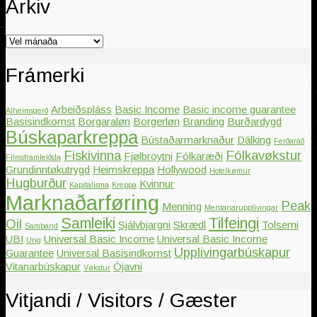
Arkiv
Arkiv
Frámerki
Arbeiðspláss
Basic Income
Basic income guarantee
Alheimsgerð
Basisindkomst
Borgaraløn
Borgerløn
Branding
Burðardygd
Búskaparkreppa
Bústaðarmarknaður
Dálking
Ferðaráð
Fiskivinna
Fólkavøkstur
Fjølbroytni
Fólkaræði
Filmsframleiðsla
Grundinntøkutrygd
Heimskreppa
Hollywood
Hotelkømur
Hugburður
Kvinnur
Kapitalisma
Kreppa
Marknaðarføring
Peak
Menning
Mentanarupplivingar
Samleiki
Tilfeingi
Oil
Sjálvbjargni
Skrædl
Tolsemi
Samband
UBI
Universal Basic Income
Universal Basic Income
Ung
Upplivingarbúskapur
Guarantee
Universal Basisindkomst
Vitanarbúskapur
Ójavni
Vøkstur
Vitjandi / Visitors / Gæster