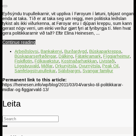
Eyðsýndu trupulleikarnir, vit uppliva í Føroyum í løtuni, tykjast ongan
enda at taka. Tíð er at taka seg um reiggj, men politiska leiðslan
tykist als ikki viðurkenna, at Føroyar eru í djúpari kreppu, sum kann
gerast nógv verri, um einki verður gjørt fyri at fyribyrgja tí. Men hvat
gera politikkararnir við tað? Eftir Elina Heinesen, …
Continue reading
Arbeiðsloysi
,
Bankakervi
,
Burðardygd
,
Búskaparkreppa
,
Búskaparserfrøðingar
,
Dálking
,
Fátækramark
,
Fíggjarheimur
,
Fiskiflotin
,
Fólkavøkstur
,
Kostnaðarhækkan
,
Livistøði
,
Lóggávuvald
,
Miðlar
,
Orkunýtsla
,
Ovurnýtsla
,
Peak Oil
,
Samfelagstrupulleikar
,
Sjálvbjargni
,
Svangar familjur
Permanent link to this article:
https://heinesen.info/wp/blog/2011/03/04/varsko-til-politikkarar-
midlar-og-figgjarvald-13/
Leita
Search
for: