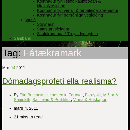
Kostnaður fyri listafólkaumboðan &
tiltaksfyriskipan
Kostnaður fyri verts- & ferðaleiðaratænastur
Kostnaður fyri persónliga vegleiðing
Virkið
Stovnarin
Samstarvsfelagar
Skuldfrágonga / Treytir fyri nýtslu
Samband
Tag:
Fátækramark
Mar
04
2011
Dómadagsprofeti ella realisma?
By
Elin Brimheim Heinesen
in
Føroyar
,
Føroyskt
,
Miðlar &
Samskifti
,
Samfelag & Politikkur
,
Vinna & Búskapur
mars 4, 2011
21 mins to read