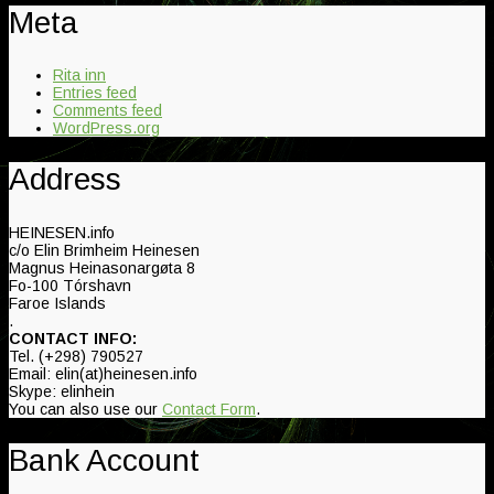
Meta
Rita inn
Entries feed
Comments feed
WordPress.org
Address
HEINESEN.info
c/o Elin Brimheim Heinesen
Magnus Heinasonargøta 8
Fo-100 Tórshavn
Faroe Islands
.
CONTACT INFO:
Tel. (+298) 790527
Email: elin(at)heinesen.info
Skype: elinhein
You can also use our
Contact Form
.
Bank Account