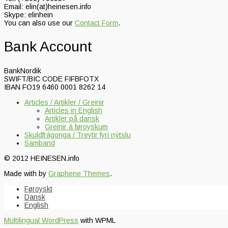
Email: elin(at)heinesen.info
Skype: elinhein
You can also use our
Contact Form
.
Bank Account
BankNordik
SWIFT/BIC CODE FIFBFOTX
IBAN FO19 6460 0001 8262 14
Articles / Artikler / Greinir
Articles in English
Artikler på dansk
Greinir á føroyskum
Skuldfrágonga / Treytir fyri nýtslu
Samband
© 2012 HEINESEN.info
Made with
by
Graphene Themes
.
Føroyskt
Dansk
English
Multilingual WordPress
with WPML