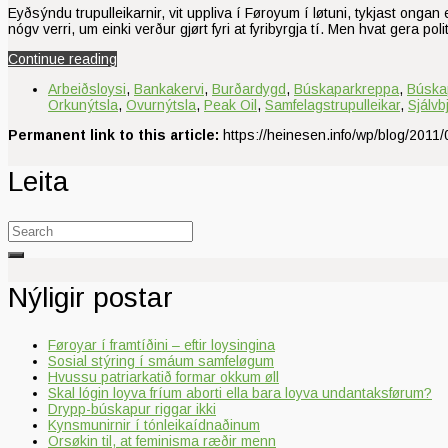
Eyðsýndu trupulleikarnir, vit uppliva í Føroyum í løtuni, tykjast ongan
nógv verri, um einki verður gjørt fyri at fyribyrgja tí. Men hvat gera pol
Continue reading
Arbeiðsloysi
,
Bankakervi
,
Burðardygd
,
Búskaparkreppa
,
Búska
Orkunýtsla
,
Ovurnýtsla
,
Peak Oil
,
Samfelagstrupulleikar
,
Sjálvb
Permanent link to this article:
https://heinesen.info/wp/blog/2011/0
Leita
Search
for:
Nýligir postar
Føroyar í framtíðini – eftir loysingina
Sosial stýring í smáum samfeløgum
Hvussu patriarkatið formar okkum øll
Skal lógin loyva fríum aborti ella bara loyva undantaksførum?
Drypp-búskapur riggar ikki
Kynsmunirnir í tónleikaídnaðinum
Orsøkin til, at feminisma ræðir menn