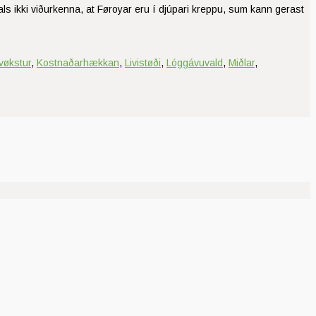
t als ikki viðurkenna, at Føroyar eru í djúpari kreppu, sum kann gerast
vøkstur
,
Kostnaðarhækkan
,
Livistøði
,
Lóggávuvald
,
Miðlar
,