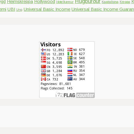
Hugburður
ygd
Heimskreppa
Hollywood
K
Hotelkømur
Kapitalisma
Kreppa
emi
UBI
Universal Basic Income
Universal Basic Income Guaran
Ung