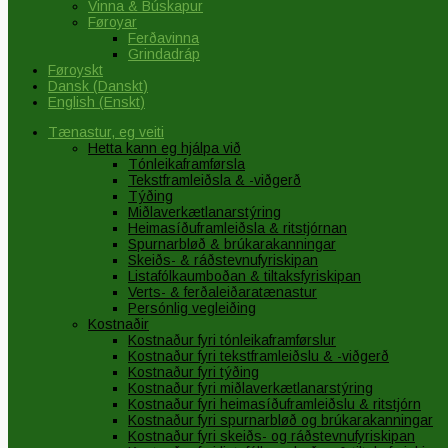
Vinna & Búskapur
Føroyar
Ferðavinna
Grindadráp
Føroyskt
Dansk
(
Danskt
)
English
(
Enskt
)
Tænastur, eg veiti
Hetta kann eg hjálpa við
Tónleikaframførsla
Tekstframleiðsla & -viðgerð
Týðing
Miðlaverkætlanarstýring
Heimasíðuframleiðsla & ritstjórnan
Spurnarbløð & brúkarakanningar
Skeiðs- & ráðstevnufyriskipan
Listafólkaumboðan & tiltaksfyriskipan
Verts- & ferðaleiðaratænastur
Persónlig vegleiðing
Kostnaðir
Kostnaður fyri tónleikaframførslur
Kostnaður fyri tekstframleiðslu & -viðgerð
Kostnaður fyri týðing
Kostnaður fyri miðlaverkætlanarstýring
Kostnaður fyri heimasíðuframleiðslu & ritstjórn
Kostnaður fyri spurnarbløð og brúkarakanningar
Kostnaður fyri skeiðs- og ráðstevnufyriskipan