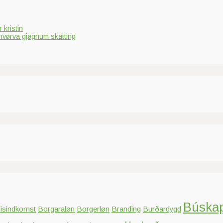
 kristin
hvørva gjøgnum skatting
Búska
isindkomst
Borgaraløn
Borgerløn
Branding
Burðardygd