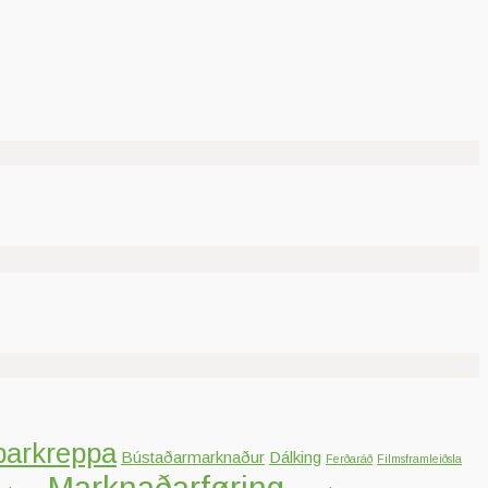
parkreppa
Bústaðarmarknaður
Dálking
Ferðaráð
Filmsframleiðsla
Marknaðarføring