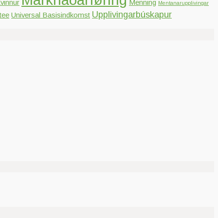
vinnur
Menning
Mentanarupplivingar
Upplivingarbúskapur
tee
Universal Basisindkomst