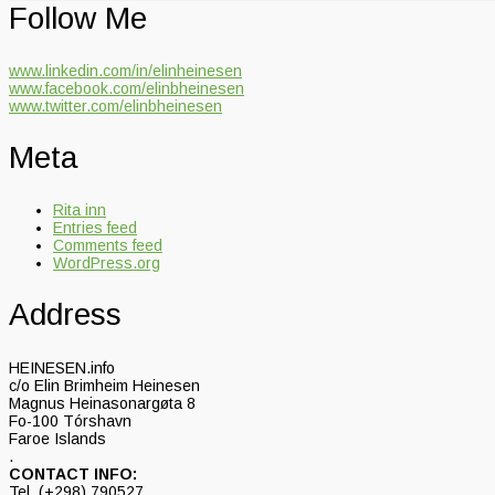
Follow Me
www.linkedin.com/in/elinheinesen
www.facebook.com/elinbheinesen
www.twitter.com/elinbheinesen
Meta
Rita inn
Entries feed
Comments feed
WordPress.org
Address
HEINESEN.info
c/o Elin Brimheim Heinesen
Magnus Heinasonargøta 8
Fo-100 Tórshavn
Faroe Islands
.
CONTACT INFO:
Tel. (+298) 790527