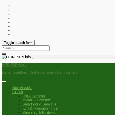
Toggle search form
Search
for:
HEINESEN.info
Better together / Bedre sammen / Betri saman
Høvuðssíða
Greinir
List & Mentan
Miðlar & Samskifti
Sálarfrøði & Samleiki
Kyn & kynsspurningar
Samfelag & Politikkur