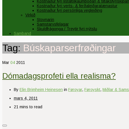
Kostnaður fyri listafólkaumboðan & tiltaksfyriskipa
Kostnaður fyri verts- & ferðaleiðaratænastur
Kostnaður fyri persónliga vegleiðing
Virkið
Stovnarin
Samstarvsfelagar
Skuldfrágonga / Treytir fyri nýtslu
Samband
Tag:
Búskaparserfrøðingar
Mar
04
2011
Dómadagsprofeti ella realisma?
By
Elin Brimheim Heinesen
in
Føroyar
,
Føroyskt
,
Miðlar & Samsk
mars 4, 2011
21 mins to read