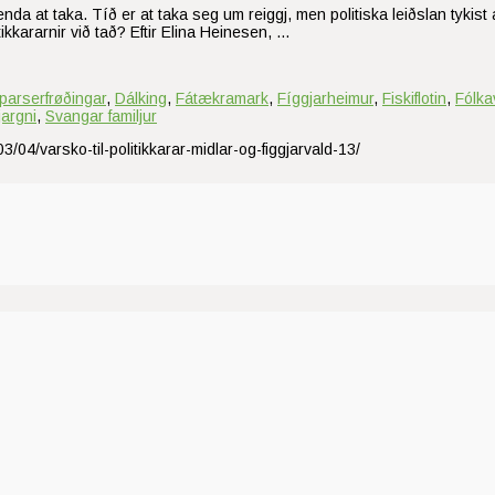
 enda at taka. Tíð er at taka seg um reiggj, men politiska leiðslan tykis
itikkararnir við tað? Eftir Elina Heinesen, …
parserfrøðingar
,
Dálking
,
Fátækramark
,
Fíggjarheimur
,
Fiskiflotin
,
Fólka
jargni
,
Svangar familjur
3/04/varsko-til-politikkarar-midlar-og-figgjarvald-13/