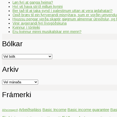
Løn fyri at ganga heima?
Hví vit hava stríð millum kynini
Ber tað til at taka synd í palestinum uttan at vera jødahatari?
Opið bræv til ein fyrrverandi misnýtara, sum er vorðin umvendur
Hvussu pengar verða skaptir gjøgnum almennar útreiðslur, og 
Vinir avgerandi fyri lívsgóðskuna
Kvinnur í tónleiki
Eru kvinnur minni musikalskar enn menn?
Bólkar
Bólkar
Arkiv
Arkiv
Frámerki
Arbeiðspláss
Basic Income
Basic income guarantee
Bas
Alheimsgerð