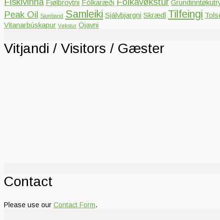
Fiskivinna
Fólkavøkstur
Fjølbroytni
Fólkaræði
Grundinntøkutr
Samleiki
Tilfeingi
Peak Oil
Sjálvbjargni
Skrædl
Tols
Samband
Vitanarbúskapur
Ójavni
Vøkstur
Vitjandi / Visitors / Gæster
Contact
Please use our
Contact Form
.