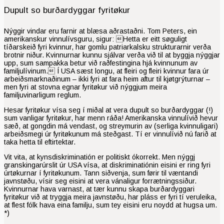
Dupult so burðardyggar fyritøkur
Nýggir vindar eru farnir at blæsa aðrastaðni. Tom Peters, ein
amerikanskur vinnu­lívs­guru, sigur: Hetta er eitt søgu­ligt
tíðarskeið fyri kvinnur, har gomlu patriarkalsku struk­turarnir verða
brotnir niður. Kvinnurnar kunnu sjálvar verða við til at byggja nýggjar
upp, sum sampakka betur við raðfestingina hjá kvinnunum av
familjulívinum. Í USA sæst longu, at fleiri og fleiri kvinnur fara úr
arbeiðsmarknaðinum – ikki fyri at fara heim aft­ur til kjøt­grýturnar –
men fyri at stovna egnar fyritøkur við nýggjum meira
familjuvinarligum reglum.
Hesar fyritøkur vísa seg í miðal at vera dupult so burðardyggar (!)
sum vanligar fyritøkur, har menn ráða! Amerikanska vinnulívið hevur
sæð, at gongdin má vendast, og streymurin av (serliga kvinnuligari)
arbeiðs­megi úr fyritøkunum má steðgast. Tí er vinnulívið nú farið at
taka hetta til eftirtektar.
Vit vita, at kynsdiskriminatión er politiskt ókorrekt. Men nýggj
granskingarúrslit úr USA vísa, at diskriminatiónin eisini er ring fyri
úrtøkurnar í fyritøkunum. Tann siðvenja, sum førir til væntandi
javnstøðu, vísir seg eisini at vera vánaligur forrætningssiður.
Kvinnurnar hava varnast, at tær kunnu skapa burðardyggari
fyritøkur við at tryggja meira javnstøðu, har pláss er fyri tí veruleika,
at flest fólk hava eina familju, sum tey eisini eru noydd at hugsa um.
*)