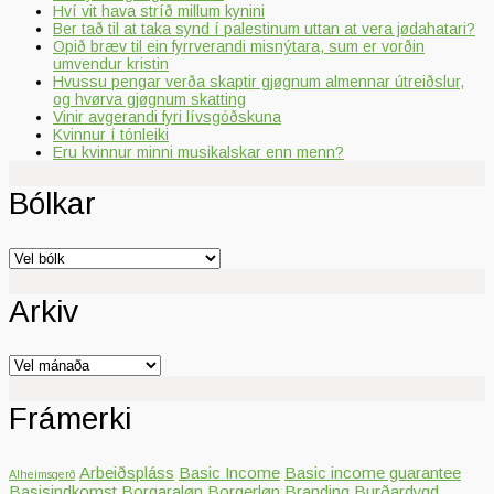
Hví vit hava stríð millum kynini
Ber tað til at taka synd í palestinum uttan at vera jødahatari?
Opið bræv til ein fyrrverandi misnýtara, sum er vorðin
umvendur kristin
Hvussu pengar verða skaptir gjøgnum almennar útreiðslur,
og hvørva gjøgnum skatting
Vinir avgerandi fyri lívsgóðskuna
Kvinnur í tónleiki
Eru kvinnur minni musikalskar enn menn?
Bólkar
Bólkar
Arkiv
Arkiv
Frámerki
Arbeiðspláss
Basic Income
Basic income guarantee
Alheimsgerð
Basisindkomst
Borgaraløn
Borgerløn
Branding
Burðardygd