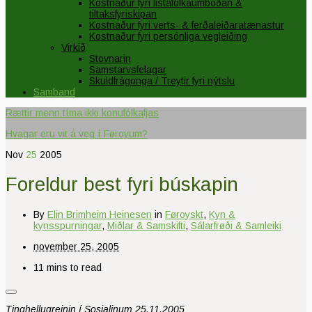
Kostnaður fyri listafólkaumboðan &
tiltaksfyriskipan
Kostnaður fyri verts- & ferðaleiðaratænastur
Kostnaður fyri persónliga vegleiðing
Virkið
Stovnarin
Samstarvsfelagar
Skuldfrágonga / Treytir fyri nýtslu
Samband
Rættir menn tíma ikki konufólkafjas
Hvagar eru vit á veg í Føroyum?
Nov
25
2005
Foreldur best fyri búskapin
By
Elin Brimheim Heinesen
in
Føroyskt
,
Kyn &
kynsspurningar
,
Miðlar & Samskifti
,
Sálarfrøði & Samleiki
november 25, 2005
11 mins to read
Tinghellugreinin í Sosialinum 25.11.2005