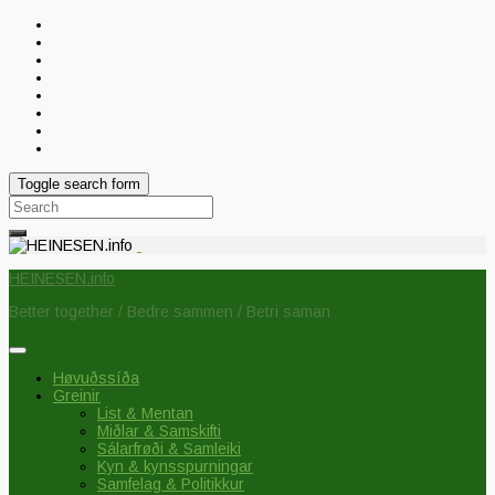
Toggle search form
Search
for:
HEINESEN.info
Better together / Bedre sammen / Betri saman
Høvuðssíða
Greinir
List & Mentan
Miðlar & Samskifti
Sálarfrøði & Samleiki
Kyn & kynsspurningar
Samfelag & Politikkur