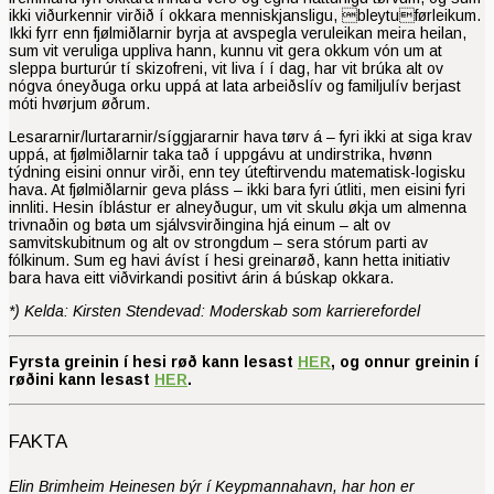
ikki viðurkennir virðið í okkara menniskjansligu, bleytuførleikum.
Ikki fyrr enn fjølmiðlarnir byrja at avspegla veruleikan meira heilan,
sum vit veruliga uppliva hann, kunnu vit gera okkum vón um at
sleppa burturúr tí skizofreni, vit liva í í dag, har vit brúka alt ov
nógva óneyðuga orku uppá at lata arbeiðslív og familjulív berjast
móti hvørjum øðrum.
Lesararnir/lurtararnir/síggjararnir hava tørv á – fyri ikki at siga krav
uppá, at fjølmiðlarnir taka tað í uppgávu at undirstrika, hvønn
týdning eisini onnur virði, enn tey úteftirvendu matematisk-logisku
hava. At fjølmiðlarnir geva pláss – ikki bara fyri útliti, men eisini fyri
innliti. Hesin íblástur er alneyðugur, um vit skulu økja um almenna
trivnaðin og bøta um sjálvsvirðingina hjá einum – alt ov
samvitskubitnum og alt ov strongdum – sera stórum parti av
fólkinum. Sum eg havi ávíst í hesi greinarøð, kann hetta initiativ
bara hava eitt viðvirkandi positivt árin á búskap okkara.
*) Kelda: Kirsten Stendevad: Moderskab som karrierefordel
Fyrsta greinin í hesi røð kann lesast
HER
, og onnur greinin í
røðini kann lesast
HER
.
FAKTA
Elin Brimheim Heinesen býr í Keyp­mannahavn, har hon er