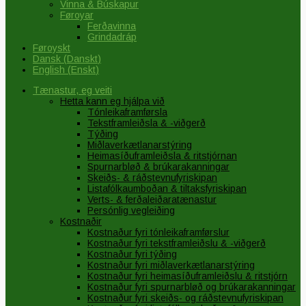
Vinna & Búskapur
Føroyar
Ferðavinna
Grindadráp
Føroyskt
Dansk
(
Danskt
)
English
(
Enskt
)
Tænastur, eg veiti
Hetta kann eg hjálpa við
Tónleikaframførsla
Tekstframleiðsla & -viðgerð
Týðing
Miðlaverkætlanarstýring
Heimasíðuframleiðsla & ritstjórnan
Spurnarbløð & brúkarakanningar
Skeiðs- & ráðstevnufyriskipan
Listafólkaumboðan & tiltaksfyriskipan
Verts- & ferðaleiðaratænastur
Persónlig vegleiðing
Kostnaðir
Kostnaður fyri tónleikaframførslur
Kostnaður fyri tekstframleiðslu & -viðgerð
Kostnaður fyri týðing
Kostnaður fyri miðlaverkætlanarstýring
Kostnaður fyri heimasíðuframleiðslu & ritstjórn
Kostnaður fyri spurnarbløð og brúkarakanningar
Kostnaður fyri skeiðs- og ráðstevnufyriskipan