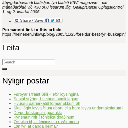
ábyrgdarhavandi blaðstjóri fyri blaðið KIWI magazine – eitt
mánaðarblað við 430.000 lesarum iflg. Gallup/Dansk Oplagskontrol
1. og 2. kvartal 2005.
Permanent link to this article:
https://heinesen.info/wp/blog/2005/11/25/foreldur-best-fyri-buskapin/
Leita
Search
for:
Nýligir postar
Føroyar í framtíðini – eftir loysingina
Sosial stýring í smáum samfeløgum
Hvussu patriarkatið formar okkum øll
Skal lógin loyva fríum aborti ella bara loyva undantaksførum?
Drypp-búskapur riggar ikki
Kynsmunirnir í tónleikaídnaðinum
Orsøkin til, at feminisma ræðir menn
Løn fyri at ganga heima?