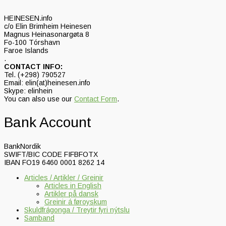
HEINESEN.info
c/o Elin Brimheim Heinesen
Magnus Heinasonargøta 8
Fo-100 Tórshavn
Faroe Islands
.
CONTACT INFO:
Tel. (+298) 790527
Email: elin(at)heinesen.info
Skype: elinhein
You can also use our
Contact Form
.
Bank Account
BankNordik
SWIFT/BIC CODE FIFBFOTX
IBAN FO19 6460 0001 8262 14
Articles / Artikler / Greinir
Articles in English
Artikler på dansk
Greinir á føroyskum
Skuldfrágonga / Treytir fyri nýtslu
Samband