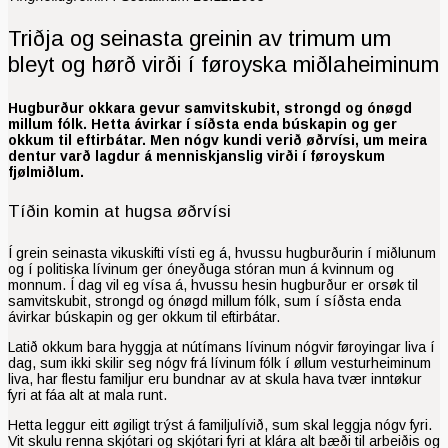
Triðja og seinasta greinin av trimum um
bleyt og hørð virði í føroyska miðlaheiminum
Hugburður okkara gevur samvitskubit, strongd og ónøgd
millum fólk. Hetta ávirkar í síðsta enda búskapin og ger
okkum til eftirbátar. Men nógv kundi verið øðrvísi, um meira
dentur varð lagdur á menniskjanslig virði í føroyskum
fjølmiðlum.
Tíðin komin at hugsa øðrvísi
Í grein seinasta vikuskifti vísti eg á, hvussu hugburðurin í miðlunum
og í politiska lívi­num ger óneyðuga stóran mun á kvinnum og
monnum. Í dag vil eg vísa á, hvussu hes­in hugburður er orsøk til
samvitskubit, strongd og ónøgd millum fólk, sum í síðsta enda
ávirkar búskapin og ger okkum til eftirbátar.
Latið okkum bara hyggja at nútímans lívinum nógvir før­oyingar liva í
dag, sum ikki skilir seg nógv frá lívinum fólk í øllum vesturheiminum
liva, har flestu familjur eru bundnar av at skula hava tvær inntøkur
fyri at fáa alt at mala runt.
Hetta leggur eitt øgiligt trýst á familjulívið, sum skal leggja nógv fyri.
Vit skulu renna skjótari og skjótari fyri at klára alt bæði til arbeiðis og