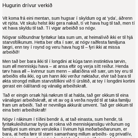
Hugurin drívur verkið
Vit koma frá eini mentan, sum hugsar í skyldum og at ‘yda’, áðrenn
vit njóta. Vit skulu helst ikki gera nakað, tí vit hava hug til tað, men tí
vit hava skyldu til tað. Tí vigar arbeiðið so nógv.
Nógvar siðbundnar fyritøkur lata sum um, at heimalívið ikki er til hjá
starvsfólkunum. Hetta ber ofta í sær, at nógv raðfesta familjuna
lægri, enn tey í roynd og veru hava hug til – fyri ikki at missa
arbeiðið!
Men tað ber bara ikki til í longdini at kúga tann instinktiva tørvin,
sum øll menniskju hava – at ansa eftir og verja sítt reiður. Henda
tørv hava øll – kvinnur sum menn – allatíðina við sær, um tey eru til
arbeiðis ella ikki, og um hann ikki verður nøktaður, elvir tað bara til
økta strongd millum starvsfólkini við tí úrslitið, at tey í longdini kortini
gerast ein óálítandi og vánalig arbeiðskraft.
Tað er eingin orsøk hjá nøkrum til at halda, tað ger okkum til eina
vánaligari arbeiðskraft, at vit av og á verða noydd til at taka familju
fram um arbeiði. Tað er nevniliga akkurát um­vent. Tað ger okk­um til
eina betri arbeiðskraft!
Nógv í rákinum í tíðini bendir á, at tað einasta, sum hendir, tá
fyritøkuleiðslurnar byrja at rokna við menniskjansligu virðunum og
familjuni sum einum veruleika í lívinum hjá meðarbeiðarunum, er
bara, at hetta førir til størri samanhang millum arbeiðs- og privatlív,