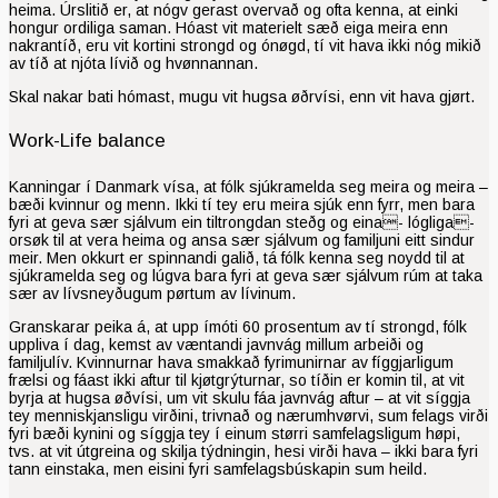
heima. Úrslitið er, at nógv gerast overvað og ofta kenna, at einki
hongur ordiliga saman. Hóast vit materielt sæð eiga meira enn
nakrantíð, eru vit kortini strongd og ónøgd, tí vit hava ikki nóg mikið
av tíð at njóta lívið og hvønnannan.
Skal nakar bati hómast, mugu vit hugsa øðrvísi, enn vit hava gjørt.
Work-Life balance
Kanningar í Danmark vísa, at fólk sjúkramelda seg meira og meira –
bæði kvinnur og menn. Ikki tí tey eru meira sjúk enn fyrr, men bara
fyri at geva sær sjálvum ein tiltrongdan steðg og eina- lógliga-
orsøk til at vera heima og ansa sær sjálvum og familjuni eitt sindur
meir. Men okkurt er spinnandi galið, tá fólk kenna seg noydd til at
sjúkramelda seg og lúgva bara fyri at geva sær sjálvum rúm at taka
sær av lívsneyðugum pørtum av lívinum.
Granskarar peika á, at upp ímóti 60 prosentum av tí strongd, fólk
uppliva í dag, kemst av væntandi javnvág millum arbeiði og
familjulív. Kvinnurnar hava smakkað fyrimunirnar av fíggjar­ligum
frælsi og fáast ikki aftur til kjøtgrýturnar, so tíðin er komin til, at vit
byrja at hugsa øðvísi, um vit skulu fáa javnvág aftur – at vit síggja
tey menniskjansligu virðini, trivnað og nærumhvørvi, sum felags virði
fyri bæði kynini og síggja tey í einum størri samfelagsligum høpi,
tvs. at vit útgreina og skilja týdningin, hesi virði hava – ikki bara fyri
tann einstaka, men eisini fyri samfelagsbúskapin sum heild.