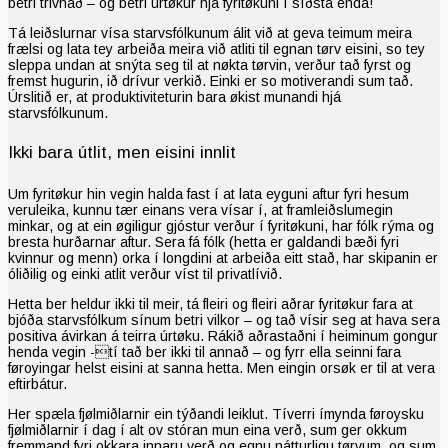
betri trivnað – og betri úrtøkur hjá fyritøkuni í síðsta enda!
Tá leiðslurnar vísa starvsfólkunum álit við at geva teimum meira
frælsi og lata tey arbeiða meira við atliti til egnan tørv eisini, so tey
sleppa undan at snýta seg til at nøkta tørvin, verður tað fyrst og
fremst hugurin, ið drívur verkið. Einki er so motiverandi sum tað.
Úrslitið er, at produktiviteturin bara økist munandi hjá
starvsfólkunum.
Ikki bara útlit, men eisini innlit
Um fyritøkur hin vegin halda fast í at lata eyguni aftur fyri hesum
veruleika, kunnu tær einans vera vísar í, at framleiðslumegin
minkar, og at ein øgiligur gjóstur verður í fyritøkuni, har fólk rýma og
bresta hurðarnar aftur. Sera fá fólk (hetta er galdandi bæði fyri
kvinnur og menn) orka í longdini at arbeiða eitt stað, har skipanin er
óliðilig og einki atlit verður víst til privatlívið.
Hetta ber heldur ikki til meir, tá fleiri og fleiri aðrar fyritøkur fara at
bjóða starvsfólkum sínum betri vilkor – og tað vísir seg at hava sera
positiva ávirkan á teirra úrtøku. Rákið aðrastaðni í heiminum gongur
henda vegin -tí tað ber ikki til annað – og fyrr ella seinni fara
føroyingar helst eisini at sanna hetta. Men eingin orsøk er til at vera
eftirbátur.
Her spæla fjølmiðlarnir ein týðandi leiklut. Tíverri ímynda føroysku
fjølmiðlarnir í dag í alt ov stóran mun eina verð, sum ger okkum
fremmand fyri okkara innaru verð og egnu nátturligu tørvum, og sum