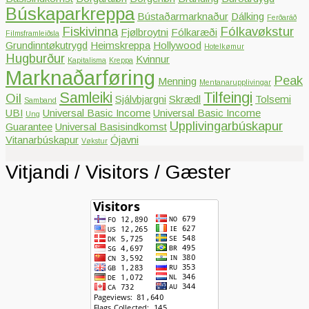
Búskaparkreppa
Bústaðarmarknaður
Dálking
Ferðaráð
Fiskivinna
Fólkavøkstur
Fjølbroytni
Fólkaræði
Filmsframleiðsla
Grundinntøkutrygd
Heimskreppa
Hollywood
Hotelkømur
Hugburður
Kvinnur
Kapitalisma
Kreppa
Marknaðarføring
Peak
Menning
Mentanarupplivingar
Samleiki
Tilfeingi
Oil
Sjálvbjargni
Skrædl
Tolsemi
Samband
UBI
Universal Basic Income
Universal Basic Income
Ung
Upplivingarbúskapur
Guarantee
Universal Basisindkomst
Vitanarbúskapur
Ójavni
Vøkstur
Vitjandi / Visitors / Gæster