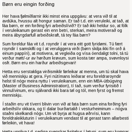
Børn eru eingin forðing
Her hava fjølmiðlarnir ikki minst eina uppgávu: at vera við til at
avdúka, hvussu alt hongur saman. Er tað t.d. ein veruleiki, at tað, at
fáa børn, er ein forðing fyri arbeiðslívið? Er tað ikki heldur so, at fólk
í veruleikanum gerast ein enn betri, sterkari, meira motiverað og
meira ábyrgdarfull arbeiðskraft, tá tey fáa børn?
Sum foreldur fáa vit t.d. royndir í at vera eitt gott fyridømi. Tú fært
royndir í samskifti og í at veruliggera virði (børn skilja ikki fín orð á
einum pappíri), at motivera, at vegleiða og vísa óendaligt tolni, tá tú
verður møtt/-ur av hørðum krøvum, sum kosta tær ampa, svøvnloysi
osfr. Børn eru ein harður arbeiðsgevari!
Hetta eru serstakliga virðismiklir førleikar at menna, um tú skal hava
við menniskju at gera. Fyri nútímans leiðarar eru foreldraroyndir
helst til nógv meira nyttu í veru­leikanum, enn ein MBA-útbúgving
(Master of Business Administration), tí tað, sum verður fyrisitið í
vinnulívinum, eru sjálvandi ikki bara tøl og tól, men fyrst og fremst
menniskju.
Í staðin eru vit tíverri blivin von við at fata børn sum eina forðing fyri
arbeiðslív okkara, og tí dalar burðartalið í vesturheiminum – nógva
staðni skelkandi nógv. Um vit byrja at hugsa øðrvísi, kann
foreldraleikluturin í veru­leikanum vendast til at gerast tann allarbesti
førleikin, vit hava!
Hetta uppliva t.d. serliga svenskar fyritøkur í løtuni, sum eru komnar