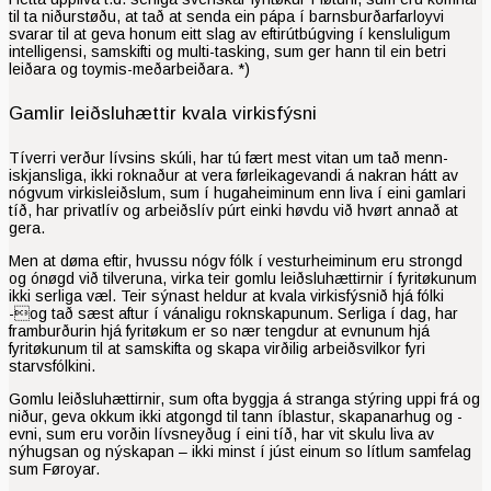
til ta niðurstøðu, at tað at senda ein pápa í barns­burðarfarloyvi
svarar til at geva honum eitt slag av eftirútbúgving í kensluligum
intelligensi, sam­skifti og multi-tasking, sum ger hann til ein betri
leiðara og toymis-meðarbeiðara. *)
Gamlir leiðsluhættir kvala virkisfýsni
Tíverri verður lívsins skúli, har tú fært mest vitan um tað menn­
iskjansliga, ikki roknaður at vera førleikagevandi á nakran hátt av
nógvum virkisleiðslum, sum í hugaheiminum enn liva í eini gamlari
tíð, har privatlív og arbeiðslív púrt einki høvdu við hvørt annað at
gera.
Men at døma eftir, hvussu nógv fólk í vesturheiminum eru strongd
og ónøgd við tilveruna, virka teir gomlu leiðsluhættirnir í fyri­tøk­unum
ikki ser­liga væl. Teir sýn­ast held­ur at kvala virkis­fýsnið hjá fólki
-og tað sæst aftur í vána­ligu rokn­skap­un­um. Serliga í dag, har
framburðurin hjá fyritøkum er so nær tengdur at evnunum hjá
fyritøkunum til at samskifta og skapa virðilig arbeiðsvilkor fyri
starvsfólkini.
Gomlu leiðsluhættirnir, sum ofta byggja á stranga stýring uppi frá og
niður, geva okkum ikki atgongd til tann íblastur, skapanarhug og -
evni, sum eru vorðin lívsneyðug í eini tíð, har vit skulu liva av
nýhugsan og nýskapan – ikki minst í júst einum so lítlum sam­felag
sum Føroyar.