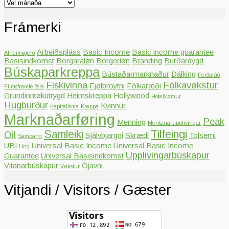
Arkiv
Frámerki
Arbeiðspláss
Basic Income
Basic income guarantee
Alheimsgerð
Basisindkomst
Borgaraløn
Borgerløn
Branding
Burðardygd
Búskaparkreppa
Bústaðarmarknaður
Dálking
Ferðaráð
Fiskivinna
Fólkavøkstur
Fjølbroytni
Fólkaræði
Filmsframleiðsla
Grundinntøkutrygd
Heimskreppa
Hollywood
Hotelkømur
Hugburður
Kvinnur
Kapitalisma
Kreppa
Marknaðarføring
Peak
Menning
Mentanarupplivingar
Samleiki
Tilfeingi
Oil
Sjálvbjargni
Skrædl
Tolsemi
Samband
UBI
Universal Basic Income
Universal Basic Income
Ung
Upplivingarbúskapur
Guarantee
Universal Basisindkomst
Vitanarbúskapur
Ójavni
Vøkstur
Vitjandi / Visitors / Gæster