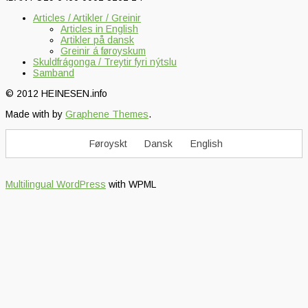
Articles / Artikler / Greinir
Articles in English
Artikler på dansk
Greinir á føroyskum
Skuldfrágonga / Treytir fyri nýtslu
Samband
© 2012 HEINESEN.info
Made with
by
Graphene Themes
.
Føroyskt
Dansk
English
Multilingual WordPress
with WPML