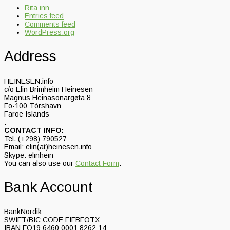
Rita inn
Entries feed
Comments feed
WordPress.org
Address
HEINESEN.info
c/o Elin Brimheim Heinesen
Magnus Heinasonargøta 8
Fo-100 Tórshavn
Faroe Islands
.
CONTACT INFO:
Tel. (+298) 790527
Email: elin(at)heinesen.info
Skype: elinhein
You can also use our
Contact Form
.
Bank Account
BankNordik
SWIFT/BIC CODE FIFBFOTX
IBAN FO19 6460 0001 8262 14