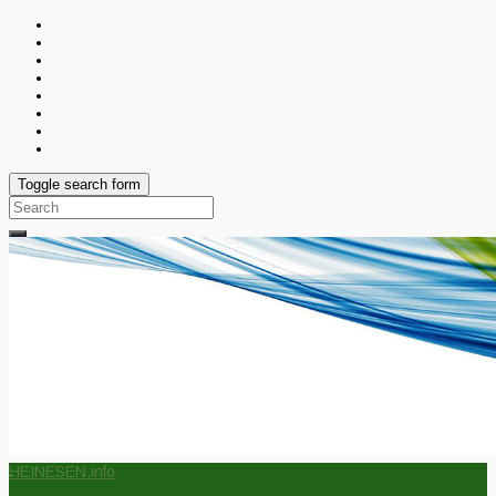
Toggle search form
Search
for:
HEINESEN.info