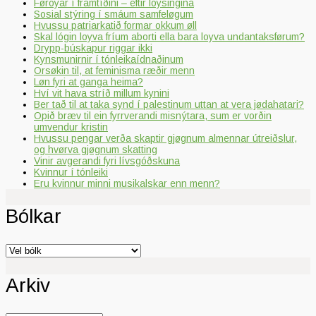
Føroyar í framtíðini – eftir loysingina
Sosial stýring í smáum samfeløgum
Hvussu patriarkatið formar okkum øll
Skal lógin loyva fríum aborti ella bara loyva undantaksførum?
Drypp-búskapur riggar ikki
Kynsmunirnir í tónleikaídnaðinum
Orsøkin til, at feminisma ræðir menn
Løn fyri at ganga heima?
Hví vit hava stríð millum kynini
Ber tað til at taka synd í palestinum uttan at vera jødahatari?
Opið bræv til ein fyrrverandi misnýtara, sum er vorðin
umvendur kristin
Hvussu pengar verða skaptir gjøgnum almennar útreiðslur,
og hvørva gjøgnum skatting
Vinir avgerandi fyri lívsgóðskuna
Kvinnur í tónleiki
Eru kvinnur minni musikalskar enn menn?
Bólkar
Bólkar
Arkiv