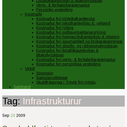
Listafólkaumboðan & tiltaksfyriskipan
Verts- & ferðaleiðaratænastur
Persónlig vegleiðing
Kostnaðir
Kostnaður fyri tónleikaframførslur
Kostnaður fyri tekstframleiðslu & -viðgerð
Kostnaður fyri týðing
Kostnaður fyri miðlaverkætlanarstýring
Kostnaður fyri heimasíðuframleiðslu & ritstjórn
Kostnaður fyri spurnarbløð og brúkarakanningar
Kostnaður fyri skeiðs- og ráðstevnufyriskipan
Kostnaður fyri listafólkaumboðan &
tiltaksfyriskipan
Kostnaður fyri verts- & ferðaleiðaratænastur
Kostnaður fyri persónliga vegleiðing
Virkið
Stovnarin
Samstarvsfelagar
Skuldfrágonga / Treytir fyri nýtslu
Samband
Tag:
Infrastrukturur
Sep
23
2009