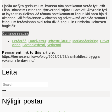
Fjórða av fýra greinum um, hvussu tóm hotelkømur verða fylt, eftir
Elina Brimheim Heinesen, fyrrverandi stjóra í SamViti: Ábyrgdin fyri
at loysa trupulleikan við tómum hotelkømurum liggur ikki bara hjá tí
almenna. Øll ferðavinnan – almenn og privat – má arbeiða saman í
felag, um ferðavinnan skal taka dik á seg. Elin Brimheim Heinesen
hugleiðir …
Continue reading
Ferðaráð
,
Hotelkømur
,
Infrastrukturur
,
Marknaðarføring
,
Privat
vinna
,
Samhaldsfesti
,
Serkenni
Permanent link to this article:
https://heinesen.info/wp/blog/2009/09/23/samhaldfesti-tryggjar-
vokstur-i-ferdavinnu/
Leita
Search
for:
Nýligir postar