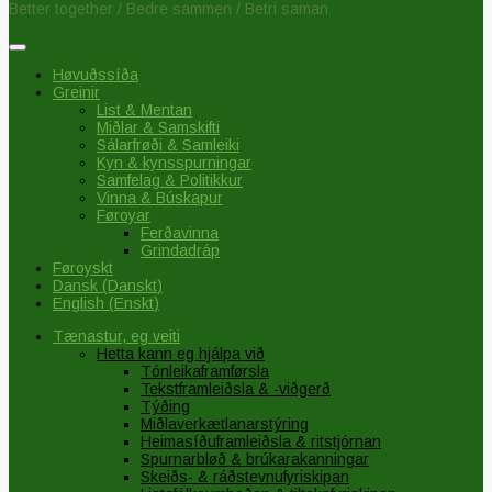
Better together / Bedre sammen / Betri saman
Høvuðssíða
Greinir
List & Mentan
Miðlar & Samskifti
Sálarfrøði & Samleiki
Kyn & kynsspurningar
Samfelag & Politikkur
Vinna & Búskapur
Føroyar
Ferðavinna
Grindadráp
Føroyskt
Dansk
(
Danskt
)
English
(
Enskt
)
Tænastur, eg veiti
Hetta kann eg hjálpa við
Tónleikaframførsla
Tekstframleiðsla & -viðgerð
Týðing
Miðlaverkætlanarstýring
Heimasíðuframleiðsla & ritstjórnan
Spurnarbløð & brúkarakanningar
Skeiðs- & ráðstevnufyriskipan