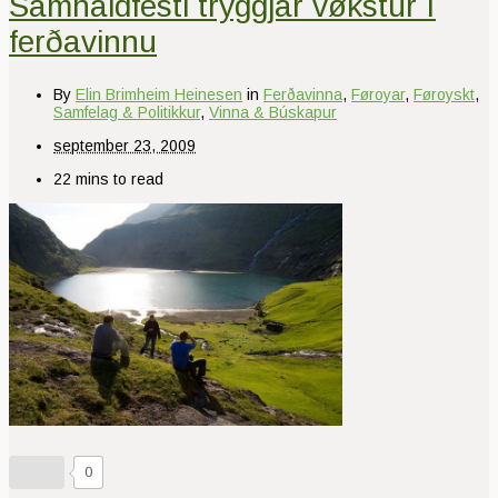
Samhaldfesti tryggjar vøkstur í
ferðavinnu
By
Elin Brimheim Heinesen
in
Ferðavinna
,
Føroyar
,
Føroyskt
,
Samfelag & Politikkur
,
Vinna & Búskapur
september 23, 2009
22 mins to read
0