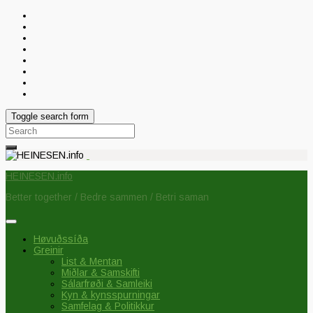
Toggle search form
Search
for:
HEINESEN.info
Better together / Bedre sammen / Betri saman
Høvuðssíða
Greinir
List & Mentan
Miðlar & Samskifti
Sálarfrøði & Samleiki
Kyn & kynsspurningar
Samfelag & Politikkur