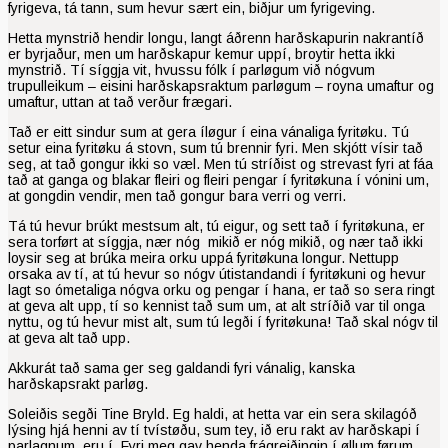
fyrigeva, tá tann, sum hevur sært ein, biðjur um fyrigeving.
Hetta mynstrið hendir longu, langt áðrenn harðskapurin nakrantíð
er byrjaður, men um harðskapur kemur uppí, broytir hetta ikki
mynstrið. Tí síggja vit, hvussu fólk í parløgum við nógvum
trupulleikum – eisini harðskapsraktum parløgum – royna umaftur og
umaftur, uttan at tað verður frægari.
Tað er eitt sindur sum at gera íløgur í eina vánaliga fyritøku. Tú
setur eina fyritøku á stovn, sum tú brennir fyri. Men skjótt vísir tað
seg, at tað gongur ikki so væl. Men tú stríðist og strevast fyri at fáa
tað at ganga og blakar fleiri og fleiri pengar í fyritøkuna í vónini um,
at gongdin vendir, men tað gongur bara verri og verri.
Tá tú hevur brúkt mestsum alt, tú eigur, og sett tað í fyritøkuna, er
sera torført at síggja, nær nóg mikið er nóg mikið, og nær tað ikki
loysir seg at brúka meira orku uppá fyritøkuna longur. Nettupp
orsaka av tí, at tú hevur so nógv útistandandi í fyritøkuni og hevur
lagt so ómetaliga nógva orku og pengar í hana, er tað so sera ringt
at geva alt upp, tí so kennist tað sum um, at alt stríðið var til onga
nyttu, og tú hevur mist alt, sum tú legði í fyritøkuna! Tað skal nógv til
at geva alt tað upp.
Akkurát tað sama ger seg galdandi fyri vánalig, kanska
harðskapsrakt parløg.
Soleiðis segði Tine Bryld. Eg haldi, at hetta var ein sera skilagóð
lýsing hjá henni av tí tvístøðu, sum tey, ið eru rakt av harðskapi í
parlagnum, eru í. Fyri meg gav henda frágreiðingin í øllum førum