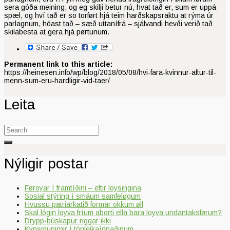
sera góða meining, og eg skilji betur nú, hvat tað er, sum er uppá
spæl, og hví tað er so torført hjá teim harðskapsraktu at rýma úr
parlagnum, hóast tað – sæð uttanífrá – sjálvandi hevði verið tað
skilabesta at gera hjá pørtunum.
Permanent link to this article:
https://heinesen.info/wp/blog/2018/05/08/hvi-fara-kvinnur-aftur-til-
menn-sum-eru-hardligir-vid-taer/
Leita
Search
for:
Nýligir postar
Føroyar í framtíðini – eftir loysingina
Sosial stýring í smáum samfeløgum
Hvussu patriarkatið formar okkum øll
Skal lógin loyva fríum aborti ella bara loyva undantaksførum?
Drypp-búskapur riggar ikki
Kynsmunirnir í tónleikaídnaðinum