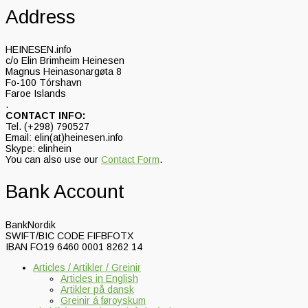
Address
HEINESEN.info
c/o Elin Brimheim Heinesen
Magnus Heinasonargøta 8
Fo-100 Tórshavn
Faroe Islands
.
CONTACT INFO:
Tel. (+298) 790527
Email: elin(at)heinesen.info
Skype: elinhein
You can also use our
Contact Form
.
Bank Account
BankNordik
SWIFT/BIC CODE FIFBFOTX
IBAN FO19 6460 0001 8262 14
Articles / Artikler / Greinir
Articles in English
Artikler på dansk
Greinir á føroyskum