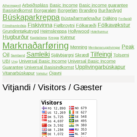
Arbeiðspláss
Basic Income
Basic income guarantee
Alheimsgerð
Basisindkomst
Borgaraløn
Borgerløn
Branding
Burðardygd
Búskaparkreppa
Bústaðarmarknaður
Dálking
Ferðaráð
Fiskivinna
Fólkavøkstur
Fjølbroytni
Fólkaræði
Filmsframleiðsla
Grundinntøkutrygd
Heimskreppa
Hollywood
Hotelkømur
Hugburður
Kvinnur
Kapitalisma
Kreppa
Marknaðarføring
Peak
Menning
Mentanarupplivingar
Samleiki
Tilfeingi
Oil
Sjálvbjargni
Skrædl
Tolsemi
Samband
UBI
Universal Basic Income
Universal Basic Income
Ung
Upplivingarbúskapur
Guarantee
Universal Basisindkomst
Vitanarbúskapur
Ójavni
Vøkstur
Vitjandi / Visitors / Gæster