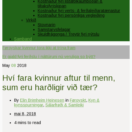
Kostnaður fyri listafólkaumboðan &
tiltaksfyriskipan
Kostnaður fyri verts- & ferðaleiðaratænastur
Kostnaður fyri persónliga vegleiðing
Virkið
Stovnarin
Samstarvsfelagar
Skuldfrágonga / Treytir fyri nýtslu
Samband
Føroyskar kvinnur tora ikki at trína fram
Er gjald fyri ferðslu í náttúruni nú veruliga so býtt?
May
08
2018
Hví fara kvinnur aftur til menn,
sum eru harðligir við tær?
By
Elin Brimheim Heinesen
in
Føroyskt
,
Kyn &
kynsspurningar
,
Sálarfrøði & Samleiki
mai 8, 2018
4 mins to read