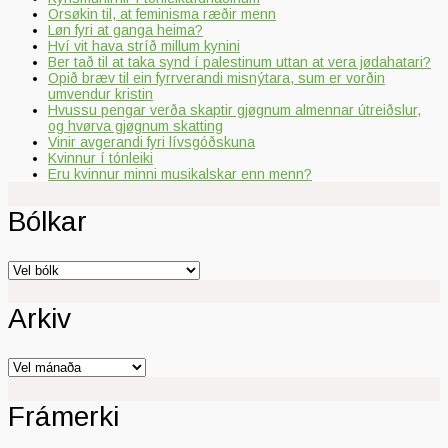
Orsøkin til, at feminisma ræðir menn
Løn fyri at ganga heima?
Hví vit hava stríð millum kynini
Ber tað til at taka synd í palestinum uttan at vera jødahatari?
Opið bræv til ein fyrrverandi misnýtara, sum er vorðin
umvendur kristin
Hvussu pengar verða skaptir gjøgnum almennar útreiðslur,
og hvørva gjøgnum skatting
Vinir avgerandi fyri lívsgóðskuna
Kvinnur í tónleiki
Eru kvinnur minni musikalskar enn menn?
Bólkar
Bólkar
Arkiv
Arkiv
Frámerki