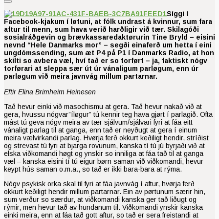
Síggi í
Facebook-kjakum í løtuni, at fólk undrast á kvinnur, sum fara
aftur til menn, sum hava verið harðligir við tær. Skilagóði
sosialráðgevin og brævkassaredaktørurin Tine Bryld – eisini
nevnd “Hele Danmarks mor” – segði einaferð um hetta í eini
ungdómssending, sum æt P4 på P1 í Danmarks Radio, at hon
skilti so avbera væl, hví tað er so torført – ja, faktiskt nógv
torførari at sleppa sær út úr vánaligum parløgum, enn úr
parløgum við meira javnvág millum partarnar.
Eftir Elina Brimheim Heinesen
Tað hevur einki við masochismu at gera. Tað hevur nakað við at
gera, hvussu nógvar”íløgur” tú kennir teg hava gjørt í parlagið. Ofta
mást tú geva nógv meira av tær sjálvum/sjálvari fyri at fáa eitt
vánaligt parlag til at ganga, enn tað er neyðugt at gera í einum
meira vælvirkandi parlag. Hvørja ferð okkurt keðiligt hendir, stríðist
og strevast tú fyri at bjarga rovunum, kanska tí tú jú byrjaði við at
elska viðkomandi høgt og ynskir so inniliga at fáa tað til at ganga
væl – kanska eisini tí tú eigur børn saman við viðkomandi, hevur
keypt hús saman o.m.a., so tað er ikki bara-bara at rýma.
Nógv psykisk orka skal til fyri at fáa javnvág í aftur, hvørja ferð
okkurt keðiligt hendir millum partarnar. Ein av pørtunum særir hin,
sum verður so særdur, at viðkomandi kanska ger tað liðugt og
rýmir, men hevur tað av hundanum til. Viðkomandi ynskir kanska
einki meira, enn at fáa tað gott aftur, so tað er sera freistandi at