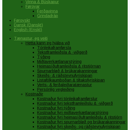
Vinna & Búskapur
Føroyar
Ferðavinna
Grindadráp
Føroyskt
Dansk
(
Danskt
)
English
(
Enskt
)
Tænastur, eg veiti
Hetta kann eg hjálpa við
Tónleikaframførsla
Tekstframleiðsla & -viðgerð
Týðing
Miðlaverkætlanarstýring
Heimasíðuframleiðsla & ritstjórnan
Spurnarbløð & brúkarakanningar
Skeiðs- & ráðstevnufyriskipan
Listafólkaumboðan & tiltaksfyriskipan
Verts- & ferðaleiðaratænastur
Persónlig vegleiðing
Kostnaðir
Kostnaður fyri tónleikaframførslur
Kostnaður fyri tekstframleiðslu & -viðgerð
Kostnaður fyri týðing
Kostnaður fyri miðlaverkætlanarstýring
Kostnaður fyri heimasíðuframleiðslu & ritstjórn
Kostnaður fyri spurnarbløð og brúkarakanningar
Kostnaður fyri skeiðs- og ráðstevnufyriskipan