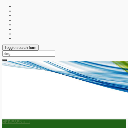
Toggle search form
Search
for:
HEINESEN.info