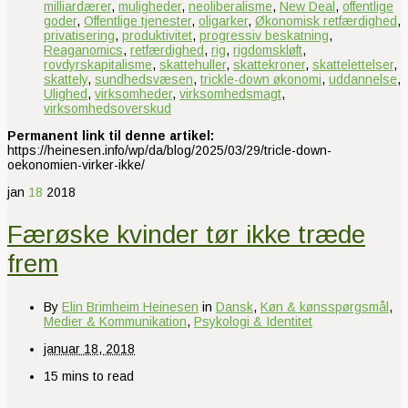
milliardærer
,
muligheder
,
neoliberalisme
,
New Deal
,
offentlige
goder
,
Offentlige tjenester
,
oligarker
,
Økonomisk retfærdighed
,
privatisering
,
produktivitet
,
progressiv beskatning
,
Reaganomics
,
retfærdighed
,
rig
,
rigdomskløft
,
rovdyrskapitalisme
,
skattehuller
,
skattekroner
,
skattelettelser
,
skattely
,
sundhedsvæsen
,
trickle-down økonomi
,
uddannelse
,
Ulighed
,
virksomheder
,
virksomhedsmagt
,
virksomhedsoverskud
Permanent link til denne artikel:
https://heinesen.info/wp/da/blog/2025/03/29/tricle-down-
oekonomien-virker-ikke/
jan
18
2018
Færøske kvinder tør ikke træde
frem
By
Elin Brimheim Heinesen
in
Dansk
,
Køn & kønsspørgsmål
,
Medier & Kommunikation
,
Psykologi & Identitet
januar 18, 2018
15 mins to read