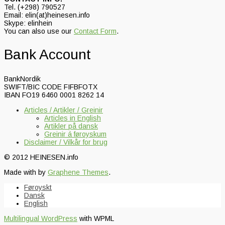
Tel. (+298) 790527
Email: elin(at)heinesen.info
Skype: elinhein
You can also use our
Contact Form
.
Bank Account
BankNordik
SWIFT/BIC CODE FIFBFOTX
IBAN FO19 6460 0001 8262 14
Articles / Artikler / Greinir
Articles in English
Artikler på dansk
Greinir á føroyskum
Disclaimer / Vilkår for brug
© 2012 HEINESEN.info
Made with
by
Graphene Themes
.
Føroyskt
Dansk
English
Multilingual WordPress
with WPML