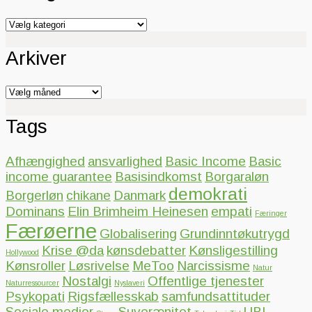
Kategorier
Arkiver
Arkiver
Tags
Afhængighed
ansvarlighed
Basic Income
Basic
income guarantee
Basisindkomst
Borgaraløn
demokrati
Borgerløn
chikane
Danmark
Dominans
Elin Brimheim Heinesen
empati
Færinger
Færøerne
Globalisering
Grundinntøkutrygd
Krise @da
kønsdebatter
Kønsligestilling
Hollywood
Kønsroller
Løsrivelse
MeToo
Narcissisme
Natur
Nostalgi
Offentlige tjenester
Naturressourcer
Nyslaveri
Psykopati
Rigsfællesskab
samfundsattituder
Sociale medier
Suverænitet
UBI