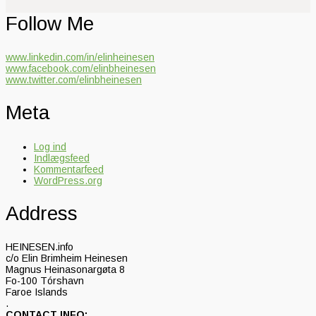
Follow Me
www.linkedin.com/in/elinheinesen
www.facebook.com/elinbheinesen
www.twitter.com/elinbheinesen
Meta
Log ind
Indlægsfeed
Kommentarfeed
WordPress.org
Address
HEINESEN.info
c/o Elin Brimheim Heinesen
Magnus Heinasonargøta 8
Fo-100 Tórshavn
Faroe Islands
.
CONTACT INFO: