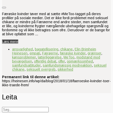
Færøske kvinder tøver med at sætte #MeToo-tagget på deres
profiiler på sociale medier. Det er ikke fordi problemet med seksuel
chikane er mindre på Færøerne end andre steder, men samfundet
er lille, og kvinderne frygter nærgående ubehagelige spørgsmål og
fordomme og vil ikke betragtes som ofre. Derudover er de bange for
at blive opfattet som …
Læs mere
ansvarlighed
,
bagatellisering
,
chikane
,
Elin Brimheim
Heinesen
,
empati
,
Færøerne
,
færøske kvinder
,
grænser
,
kønsproblemer
,
latterliggørelse
,
MeToo
,
modstand mod
bevægelsen
,
offentlig debat
,
offer
,
opmærksomhed
,
samfundsattituder
,
samfundsmæssig modreaktion
,
seksuel
chikane
,
seksuelt overgreb
,
sikkerhed
Permanent link til denne artikel:
https://heinesen.info/wp/da/blog/2018/01/18/faeroeske-kvinder-toer-
ikke-traede-frem/
Leita
Search
for: