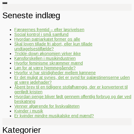
Seneste indlæg
Færøernes fremtid – efter løsrivelsen
Social kontrol i små samfund
Hvordan patriarkatet former os alle
Skal loven tillade fri abort, eller kun tillade
undtagelsestilfælde?
Trickle-down økonomien virker ikke
Kønsforskellen i musikindustrien
Hvorfor feminisme skræmmer mænd
Løn for at være hjemmegående?
Hvorfor vi har stridigheder mellem kønnene
Er det muligt at synes, det er synd for palæstinenserne uden
at være jødehader?
Åbent brev til en tidligere stofafhængig, der er konverteret til
genfødt kristen
Hvordan penge bliver født gennem offentlig forbrug og dør ved
beskatning
Venner afgørende for livskvaliteten
Kvinder i musik
Er kvinder mindre musikalske end mænd?
Kategorier