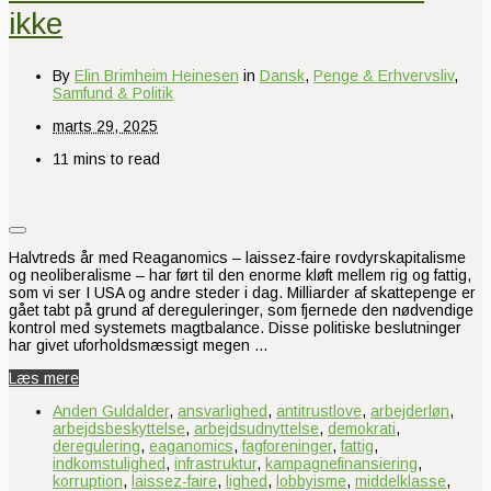
ikke
By
Elin Brimheim Heinesen
in
Dansk
,
Penge & Erhvervsliv
,
Samfund & Politik
marts 29, 2025
11 mins to read
Halvtreds år med Reaganomics – laissez-faire rovdyrskapitalisme
og neoliberalisme – har ført til den enorme kløft mellem rig og fattig,
som vi ser I USA og andre steder i dag. Milliarder af skattepenge er
gået tabt på grund af dereguleringer, som fjernede den nødvendige
kontrol med systemets magtbalance. Disse politiske beslutninger
har givet uforholdsmæssigt megen …
Læs mere
Anden Guldalder
,
ansvarlighed
,
antitrustlove
,
arbejderløn
,
arbejdsbeskyttelse
,
arbejdsudnyttelse
,
demokrati
,
deregulering
,
eaganomics
,
fagforeninger
,
fattig
,
indkomstulighed
,
infrastruktur
,
kampagnefinansiering
,
korruption
,
laissez-faire
,
lighed
,
lobbyisme
,
middelklasse
,