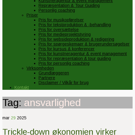
Kunstneragentur & event management
Repræsentation & Tour Guiding
Personlig coaching
Priser
Pris for musikopførelser
Pris for tekstproduktion & -behandling
Pris for oversættelse
Pris for medieprojektstyring
Pris for websideproduktion & redigering
Pris for spørgeskemaer & brugerundersøgelser
Pris for kursus & konferencer
Pris for kunstneragentur & event management
Pris for repræsentation & tour guiding
Pris for personlig coaching
Virksomheden
Grundlæggeren
Partnere
Disclaimer / Vilkår for brug
Kontakt
Tag:
ansvarlighed
mar
29
2025
Trickle-down økonomien virker