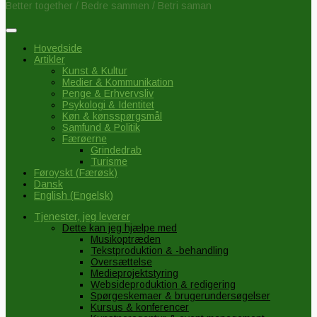
Better together / Bedre sammen / Betri saman
Hovedside
Artikler
Kunst & Kultur
Medier & Kommunikation
Penge & Erhvervsliv
Psykologi & Identitet
Køn & kønsspørgsmål
Samfund & Politik
Færøerne
Grindedrab
Turisme
Føroyskt
(
Færøsk
)
Dansk
English
(
Engelsk
)
Tjenester, jeg leverer
Dette kan jeg hjælpe med
Musikoptræden
Tekstproduktion & -behandling
Oversættelse
Medieprojektstyring
Websideproduktion & redigering
Spørgeskemaer & brugerundersøgelser
Kursus & konferencer