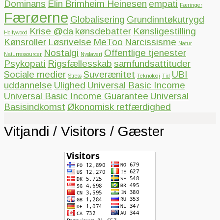
Dominans
Elin Brimheim Heinesen
empati
Færinger
Færøerne
Globalisering
Grundinntøkutrygd
Krise @da
kønsdebatter
Kønsligestilling
Hollywood
Kønsroller
Løsrivelse
MeToo
Narcissisme
Natur
Nostalgi
Offentlige tjenester
Naturressourcer
Nyslaveri
Psykopati
Rigsfællesskab
samfundsattituder
Sociale medier
Suverænitet
UBI
Stress
Teknologi
Tid
uddannelse
Ulighed
Universal Basic Income
Universal Basic Income Guarantee
Universal
Basisindkomst
Økonomisk retfærdighed
Vitjandi / Visitors / Gæster