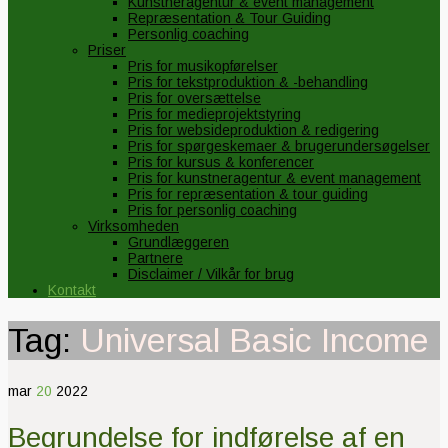
Kunstneragentur & event management
Repræsentation & Tour Guiding
Personlig coaching
Priser
Pris for musikopførelser
Pris for tekstproduktion & -behandling
Pris for oversættelse
Pris for medieprojektstyring
Pris for websideproduktion & redigering
Pris for spørgeskemaer & brugerundersøgelser
Pris for kursus & konferencer
Pris for kunstneragentur & event management
Pris for repræsentation & tour guiding
Pris for personlig coaching
Virksomheden
Grundlæggeren
Partnere
Disclaimer / Vilkår for brug
Kontakt
Tag:
Universal Basic Income
mar
20
2022
Begrundelse for indførelse af en