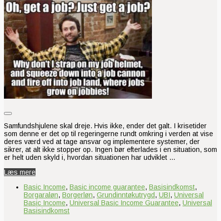
Samfundshjulene skal dreje. Hvis ikke, ender det galt. I krisetider
som denne er det op til regeringerne rundt omkring i verden at vise
deres værd ved at tage ansvar og implementere systemer, der
sikrer, at alt ikke stopper op. Ingen bør efterlades i en situation, som
er helt uden skyld i, hvordan situationen har udviklet …
Læs mere
Basic Income
,
Basic income guarantee
,
Basisindkomst
,
Borgaraløn
,
Borgerløn
,
Grundinntøkutrygd
,
UBI
,
Universal
Basic Income
,
Universal Basic Income Guarantee
,
Universal
Basisindkomst