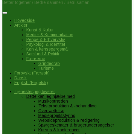
Better together / Bedre sammen / Betri saman
Hovedside
Artikler
Kunst & Kultur
Medier & Kommunikation
Penge & Erhvervsliv
Psykologi & Identitet
Køn & kønsspørgsmål
Samfund & Politik
Færøerne
Grindedrab
Turisme
Føroyskt
(
Færøsk
)
Dansk
English
(
Engelsk
)
Tjenester, jeg leverer
Dette kan jeg hjælpe med
Musikoptræden
Tekstproduktion & -behandling
Oversættelse
Medieprojektstyring
Websideproduktion & redigering
Spørgeskemaer & brugerundersøgelser
Kursus & konferencer