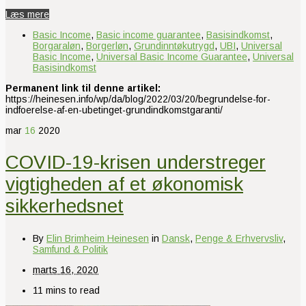
Læs mere
Basic Income
,
Basic income guarantee
,
Basisindkomst
,
Borgaraløn
,
Borgerløn
,
Grundinntøkutrygd
,
UBI
,
Universal
Basic Income
,
Universal Basic Income Guarantee
,
Universal
Basisindkomst
Permanent link til denne artikel:
https://heinesen.info/wp/da/blog/2022/03/20/begrundelse-for-
indfoerelse-af-en-ubetinget-grundindkomstgaranti/
mar
16
2020
COVID-19-krisen understreger
vigtigheden af et økonomisk
sikkerhedsnet
By
Elin Brimheim Heinesen
in
Dansk
,
Penge & Erhvervsliv
,
Samfund & Politik
marts 16, 2020
11 mins to read