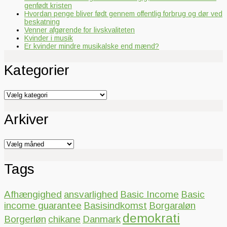
genfødt kristen
Hvordan penge bliver født gennem offentlig forbrug og dør ved
beskatning
Venner afgørende for livskvaliteten
Kvinder i musik
Er kvinder mindre musikalske end mænd?
Kategorier
Kategorier
Arkiver
Arkiver
Tags
Afhængighed
ansvarlighed
Basic Income
Basic
income guarantee
Basisindkomst
Borgaraløn
demokrati
Borgerløn
chikane
Danmark