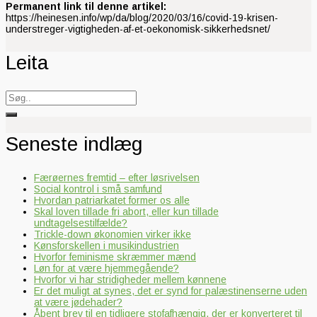
Permanent link til denne artikel:
https://heinesen.info/wp/da/blog/2020/03/16/covid-19-krisen-
understreger-vigtigheden-af-et-oekonomisk-sikkerhedsnet/
Leita
Search
for:
Seneste indlæg
Færøernes fremtid – efter løsrivelsen
Social kontrol i små samfund
Hvordan patriarkatet former os alle
Skal loven tillade fri abort, eller kun tillade
undtagelsestilfælde?
Trickle-down økonomien virker ikke
Kønsforskellen i musikindustrien
Hvorfor feminisme skræmmer mænd
Løn for at være hjemmegående?
Hvorfor vi har stridigheder mellem kønnene
Er det muligt at synes, det er synd for palæstinenserne uden
at være jødehader?
Åbent brev til en tidligere stofafhængig, der er konverteret til