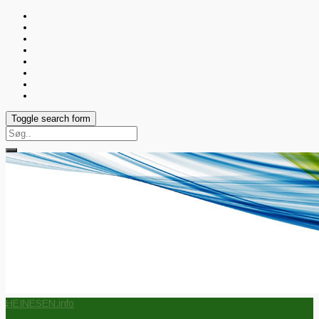
Toggle search form
Search
for:
HEINESEN.info