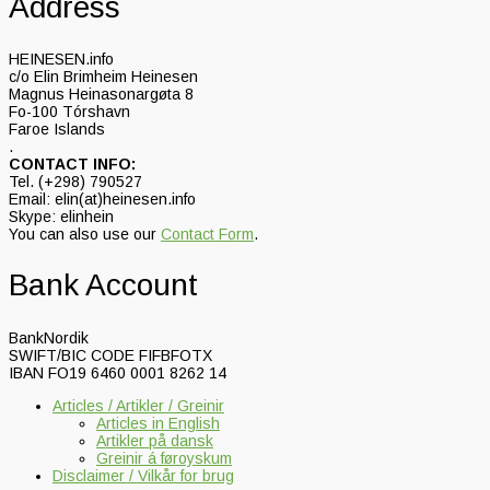
Address
HEINESEN.info
c/o Elin Brimheim Heinesen
Magnus Heinasonargøta 8
Fo-100 Tórshavn
Faroe Islands
.
CONTACT INFO:
Tel. (+298) 790527
Email: elin(at)heinesen.info
Skype: elinhein
You can also use our
Contact Form
.
Bank Account
BankNordik
SWIFT/BIC CODE FIFBFOTX
IBAN FO19 6460 0001 8262 14
Articles / Artikler / Greinir
Articles in English
Artikler på dansk
Greinir á føroyskum
Disclaimer / Vilkår for brug