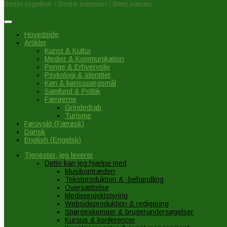
Better together / Bedre sammen / Betri saman
Hovedside
Artikler
Kunst & Kultur
Medier & Kommunikation
Penge & Erhvervsliv
Psykologi & Identitet
Køn & kønsspørgsmål
Samfund & Politik
Færøerne
Grindedrab
Turisme
Føroyskt
(
Færøsk
)
Dansk
English
(
Engelsk
)
Tjenester, jeg leverer
Dette kan jeg hjælpe med
Musikoptræden
Tekstproduktion & -behandling
Oversættelse
Medieprojektstyring
Websideproduktion & redigering
Spørgeskemaer & brugerundersøgelser
Kursus & konferencer