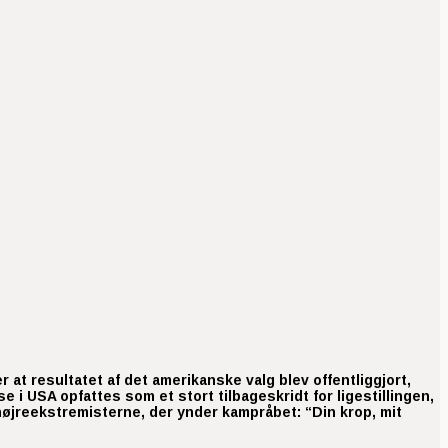
r at resultatet af det amerikanske valg blev offentliggjort,
i USA opfattes som et stort tilbageskridt for ligestillingen,
højreekstremisterne, der ynder kampråbet: “Din krop, mit