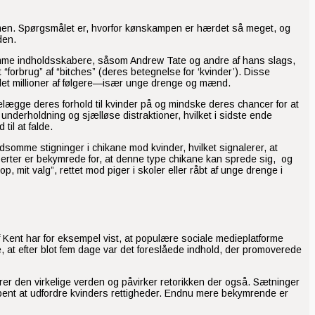
mmen. Spørgsmålet er, hvorfor kønskampen er hærdet så meget, og
den.
lsomme indholdsskabere, såsom Andrew Tate og andre af hans slags,
“forbrug” af “bitches” (deres betegnelse for ‘kvinder’). Disse
mlet millioner af følgere—især unge drenge og mænd.
elægge deres forhold til kvinder på og mindske deres chancer for at
 underholdning og sjælløse distraktioner, hvilket i sidste ende
il at falde.
somme stigninger i chikane mod kvinder, hvilket signalerer, at
ksperter er bekymrede for, at denne type chikane kan sprede sig, og
p, mit valg”, rettet mod piger i skoler eller råbt af unge drenge i
f Kent har for eksempel vist, at populære sociale medieplatforme
 at efter blot fem dage var det foreslåede indhold, der promoverede
erer den virkelige verden og påvirker retorikken der også. Sætninger
il åbent at udfordre kvinders rettigheder. Endnu mere bekymrende er