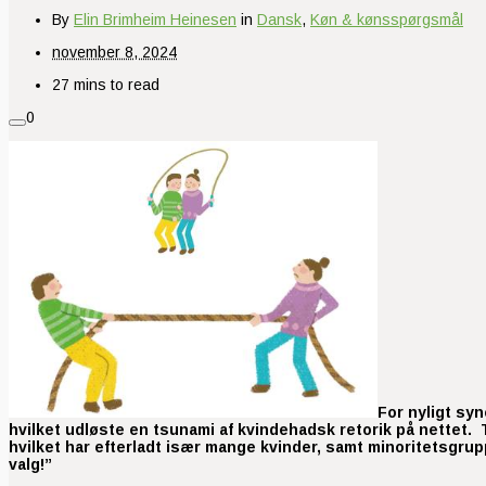
By
Elin Brimheim Heinesen
in
Dansk
,
Køn & kønsspørgsmål
november 8, 2024
27 mins to read
0
For nyligt sy
hvilket udløste en tsunami af kvindehadsk retorik på nettet.
hvilket har efterladt især mange kvinder, samt minoritetsgru
valg!”