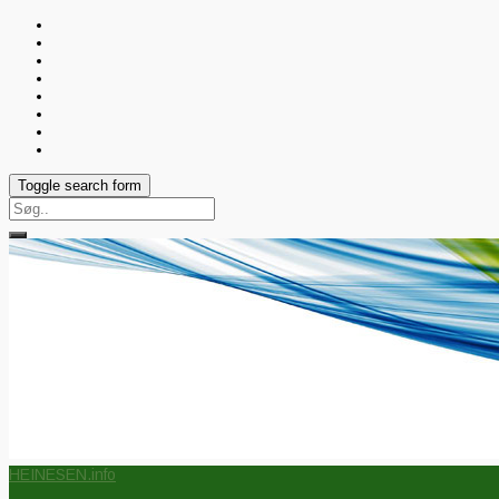
Toggle search form
Search
for:
HEINESEN.info