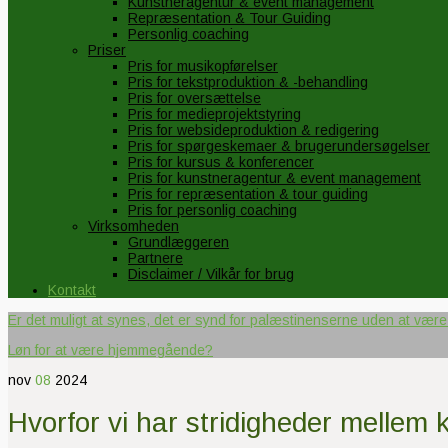
Kunstneragentur & event management
Repræsentation & Tour Guiding
Personlig coaching
Priser
Pris for musikopførelser
Pris for tekstproduktion & -behandling
Pris for oversættelse
Pris for medieprojektstyring
Pris for websideproduktion & redigering
Pris for spørgeskemaer & brugerundersøgelser
Pris for kursus & konferencer
Pris for kunstneragentur & event management
Pris for repræsentation & tour guiding
Pris for personlig coaching
Virksomheden
Grundlæggeren
Partnere
Disclaimer / Vilkår for brug
Kontakt
Er det muligt at synes, det er synd for palæstinenserne uden at vær
Løn for at være hjemmegående?
nov
08
2024
Hvorfor vi har stridigheder mellem