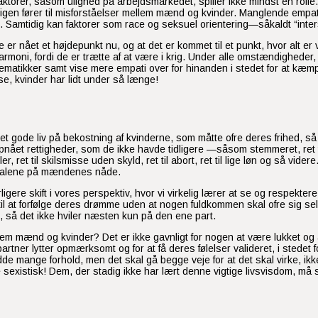
aktorer, såsom ulighed på arbejdsmarkedet, spiller ikke mindst en roll
gen fører til misforståelser mellem mænd og kvinder. Manglende empati
amtidig kan faktorer som race og seksuel orientering—såkaldt “interse
r nået et højdepunkt nu, og at det er kommet til et punkt, hvor alt er 
g harmoni, fordi de er trætte af at være i krig. Under alle omstændighede
lematikker samt vise mere empati over for hinanden i stedet for at k
se, kvinder har lidt under så længe!
et gode liv på bekostning af kvinderne, som måtte ofre deres frihed, så 
pnået rettigheder, som de ikke havde tidligere —såsom stemmeret, ret til
, ret til skilsmisse uden skyld, ret til abort, ret til lige løn og så videre
ve alene på mændenes nåde.
rligere skift i vores perspektiv, hvor vi virkelig lærer at se og respekte
il at forfølge deres drømme uden at nogen fuldkommen skal ofre sig selv f
, så det ikke hviler næsten kun på den ene part.
lem mænd og kvinder? Det er ikke gavnligt for nogen at være lukket og a
 partner lytter opmærksomt og for at få deres følelser valideret, i stedet f
edde mange forhold, men det skal gå begge veje for at det skal virke, i
existisk! Dem, der stadig ikke har lært denne vigtige livsvisdom, må sæ