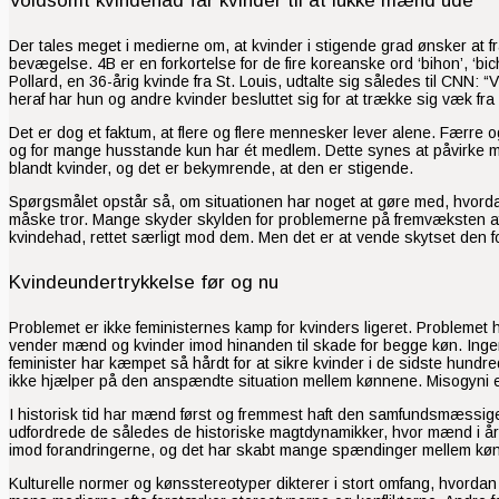
Voldsomt kvindehad får kvinder til at lukke mænd ude
Der tales meget i medierne om, at kvinder i stigende grad ønsker at f
bevægelse. 4B er en forkortelse for de fire koreanske ord ‘bihon’, ‘bi
Pollard, en 36-årig kvinde fra St. Louis, udtalte sig således til CNN: “
heraf har hun og andre kvinder besluttet sig for at trække sig væk f
Det er dog et faktum, at flere og flere mennesker lever alene. Færre o
og for mange husstande kun har ét medlem. Dette synes at påvirke mæ
blandt kvinder, og det er bekymrende, at den er stigende.
Spørgsmålet opstår så, om situationen har noget at gøre med, hvordan 
måske tror. Mange skyder skylden for problemerne på fremvæksten a
kvindehad, rettet særligt mod dem. Men det er at vende skytset den fo
Kvindeundertrykkelse før og nu
Problemet er ikke feministernes kamp for kvinders ligeret. Problemet
vender mænd og kvinder imod hinanden til skade for begge køn. Ingen får
feminister har kæmpet så hårdt for at sikre kvinder i de sidste hundre
ikke hjælper på den anspændte situation mellem kønnene. Misogyni e
I historisk tid har mænd først og fremmest haft den samfundsmæssig
udfordrede de således de historiske magtdynamikker, hvor mænd i årh
imod forandringerne, og det har skabt mange spændinger mellem kønn
Kulturelle normer og kønsstereotyper dikterer i stort omfang, hvordan