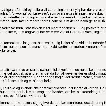
ravælge parforhold og hellere vil være single. For nylig har der været e
chulsan’, ‘biyeonae’ og ‘bisekseu’, som oversættes til ‘ingen ægteskab’,
Vi har indrettet os og tigget om sikkerhed fra mænd og gjort alt det, vi 
ra mænd, indtil mænd ændrer deres adfærd. Om denne bevægelse vil få br
g færre får børn. Statistikken viser klart tendensen [8], og politikere 
nd mere, som angiveligt har sværere ved at klare livet som singler e
kønsrollerne langsomt har ændret sig i løbet af de sidste hundrede år.
f feminismen, som de mener har skabt splittelsen mellem kønnene. Fe
rkerte vej.
 har altid været og er stadig patriarkalske konforme og rigide kønsno
 det godt af, at andre har det dårligt. Alligevel er der er stadig magtf
de år eller deromkring. Der er endda nogle, der seriøst mener, at kvinde
r på fremmarch og er håndgribelig.
e, politiske og økonomiske bestemmelsesret i det meste af verden. Da
undreder har haft mere magt end kvinder. Ønsker om forandringer resul
ene, også blandt kvinder selv.
 kønnene “bør” opføre sig og hvordan de kommunikerer. Socialisering fr