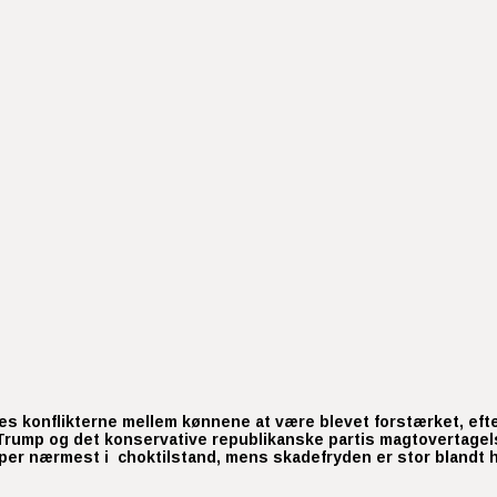
nes konflikterne
mellem kønnene
at være blevet forstærket, efte
Trump og det konservative republikanske partis magtovertagelse 
pper nærmest i choktilstand, mens skadefryden er stor blandt 