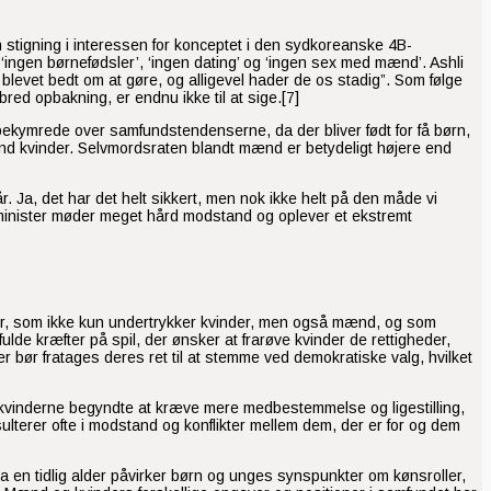
n stigning i interessen for konceptet i den sydkoreanske 4B-
 ‘ingen børnefødsler’, ‘ingen dating’ og ‘ingen sex med mænd’. Ashli
er blevet bedt om at gøre, og alligevel hader de os stadig”. Som følge
ed opbakning, er endnu ikke til at sige.[7]
er bekymrede over samfundstendenserne, da der bliver født for få børn,
nd kvinder. Selvmordsraten blandt mænd er betydeligt højere end
 Ja, det har det helt sikkert, men nok ikke helt på den måde vi
minister møder meget hård modstand og oplever et ekstremt
rmer, som ikke kun undertrykker kvinder, men også mænd, og som
ulde kræfter på spil, der ønsker at frarøve kvinder de rettigheder,
r bør fratages deres ret til at stemme ved demokratiske valg, hvilket
 kvinderne begyndte at kræve mere medbestemmelse og ligestilling,
terer ofte i modstand og konflikter mellem dem, der er for og dem
a en tidlig alder påvirker børn og unges synspunkter om kønsroller,