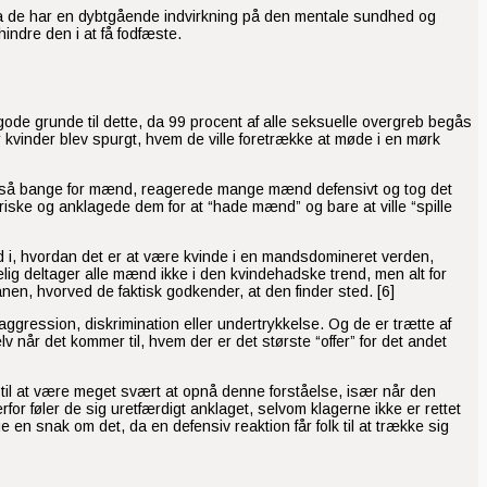
, da de har en dybtgående indvirkning på den mentale sundhed og
ndre den i at få fodfæste.
ode grunde til dette, da 99 procent af alle seksuelle overgreb begås
 kvinder blev spurgt, hvem de ville foretrække at møde i en mørk
er er så bange for mænd, reagerede mange mænd defensivt og tog det
iske og anklagede dem for at “hade mænd” og bare at ville “spille
nd i, hvordan det er at være kvinde i en mandsdomineret verden,
elig deltager alle mænd ikke i den kvindehadske trend, men alt for
nen, hvorved de faktisk godkender, at den finder sted. [6]
 aggression, diskrimination eller undertrykkelse. Og de er trætte af
 når det kommer til, hvem der er det største “offer” for det andet
 til at være meget svært at opnå denne forståelse, især når den
for føler de sig uretfærdigt anklaget, selvom klagerne ikke er rettet
en snak om det, da en defensiv reaktion får folk til at trække sig