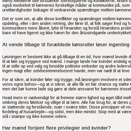
mens medierne ofte forstærker stereotyperne og konflikterne. Andre f
også medvirket til kønnenes forskellige måder at kommunike på, som i
uretfærdigheder bidrager til vedvarende spændinger mellem kønnene. S
Det er som om, at alle disse konflikter og spændinger mellem kønnene e
opdeling, eller i den anden retning, der fører til, at folk søger fred o
kommunikere mere åbent, lytte til hinanden og forstå hinandens prob
bare vil have ligeret og ikke hævn for den årtusindgamle undertrykkel
At vende tilbage til forældede kønsroller løser ingenting
Løsningen er bestemt ikke at gå tilbage til en tid, hvor mænd levede d
til at føle sig tryggere ved mænd. I mange lande har kvinder endelig o
til at stille op ved valg og besidde politiske embeder og andre lederroller
ingen magt eller selvbestemmelsesret havde, men var nødt til at le
For at sikre, at kvinder føler sig trygge, må løsningen involvere et yde
vores egne behov—og at vi sikrer, at alle får en fair chance og støtte t
men det bør kunne lade sig gøre at dele ansvaret for børnenes trivsel
Hvad mere er nødvendigt for at fremme større lighed og øget tillid mel
omkring deres følelser og villige til at lære. Alle har brug for, at deres
er støttende og forstående, især i svære tider. Disse principper vil r
fordeling af husarbejde—og sidst, men ikke mindst: Stop med at være s
stå i stampe og ikke komme videre.
Har mænd fortjent flere privilegier end kvinder?