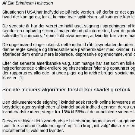
Af Elin Brimheim Heinesen
Situationen i USA har indflydelse på hele verden, så derfor er det
hvad der kan gøres, for at komme over splittelsen, så kønnene kan l
De seneste år har der været en hidtil uset stigning i spredningen a
sender en uophørlig strøm af materiale ud på internettet, hvor de pral
såkaldte “influencers,” som i fuld alvor mener, at kvinder bør være 
De unge mænd sluger ukritisk dette indhold råt, tilsyneladende uden 
danne ægte kærlige og tilfredsstillende partnerskaber med kvinder. I st
efterlader dem endnu mere isolerede, depressive og ensomme, end de var
Efter det seneste amerikanske valg, som mange har set som en folkeaf
højreorienterede online-trollere og ekstremister føler sig opmuntret o
der rapporteres allerede, at unge piger og forældre bruger sociale medie
klasser. [1]
Sociale mediers algoritmer forstærker skadelig retorik
Den dokumenterede stigning i kvindehadsk retorik online forværres af 
betydeligt øger synligheden af kvindehadsk indhold gennem deres anbe
kvindehadske ideer, steget fra 13% til 56% af de anbefalede videoer for
Desværre bliver det kvindehadske billedsprog normaliseret i ungdomsku
som “forsvind ind i køkkenet igen” og “min krop, mit valg” illustrerer 
incitamentet til vold mod kvinder.