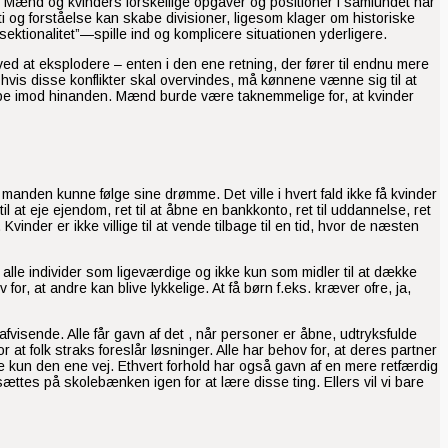
e. Mænd og kvinders forskellige opgaver og positioner i samfundet har
 og forståelse kan skabe divisioner, ligesom klager om historiske
ktionalitet”—spille ind og komplicere situationen yderligere.
ved at eksplodere – enten i den ene retning, der fører til endnu mere
r, hvis disse konflikter skal overvindes, må kønnene vænne sig til at
æmpe imod hinanden. Mænd burde være taknemmelige for, at kvinder
manden kunne følge sine drømme. Det ville i hvert fald ikke få kvinder
 at eje ejendom, ret til at åbne en bankkonto, ret til uddannelse, ret
. Kvinder er ikke villige til at vende tilbage til en tid, hvor de næsten
re alle individer som ligeværdige og ikke kun som midler til at dække
or, at andre kan blive lykkelige. At få børn f.eks. kræver ofre, ja,
fvisende. Alle får gavn af det , når personer er åbne, udtryksfulde
or at folk straks foreslår løsninger. Alle har behov for, at deres partner
kke kun den ene vej. Ethvert forhold har også gavn af en mere retfærdig
ttes på skolebænken igen for at lære disse ting. Ellers vil vi bare