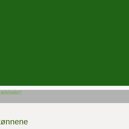
e jødehader?
 kønnene