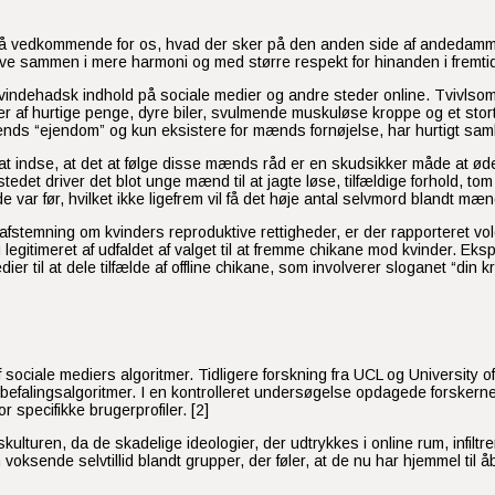
 også vedkommende for os, hvad der sker på den anden side af andeda
eve sammen i mere harmoni og med større respekt for hinanden i fremti
f kvindehadsk indhold på sociale medier og andre steder online. Tviv
er af hurtige penge, dyre biler, svulmende muskuløse kroppe og et stort 
mænds “ejendom” og kun eksistere for mænds fornøjelse, har hurtigt sa
at indse, at det at følge disse mænds råd er en skudsikker måde at ød
edet driver det blot unge mænd til at jagte løse, tilfældige forhold, tom
 før, hvilket ikke ligefrem vil få det høje antal selvmord blandt mænd t
stemning om kvinders reproduktive rettigheder, er der rapporteret vold
g legitimeret af udfaldet af valget til at fremme chikane mod kvinder. E
r til at dele tilfælde af offline chikane, som involverer sloganet “din kro
sociale mediers algoritmer. Tidligere forskning fra UCL og University o
falingsalgoritmer. I en kontrolleret undersøgelse opdagede forskerne,
 specifikke brugerprofiler. [2]
lturen, da de skadelige ideologier, der udtrykkes i online rum, infiltr
en voksende selvtillid blandt grupper, der føler, at de nu har hjemmel t