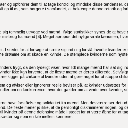
firmaer og opfordrer dem til at tage kontrol og mindske disse tendenser
 op til os, som borgere i samfundet, at bekæmpe denne retorik og forhi
 sig temmelig utrygge ved mænd. Ifølge statistikker synes de at have g
ler misbrug fra mænd [4]. Meget apropos det nylige virale fænomen, hvor
et. I stedet for at forsøge at sætte sig ind i og forstå, hvorfor kvind
kunne drømme om at skade en kvinde. De stemplede kvinderne som hyster
ders frygt, da den tydeligt viser, hvor lidt mange mænd har sat sig i
inder ikke kan forvente, at de fleste mænd er deres allierede. Selvfølg
are kigger på chikane af kvinder uden at gøre noget for at stoppe chika
dem og afviser eller ignorerer reelle beviser på, at kvinder udsættes for
andler om en konkurrence. hvor det gælder om at vinde over kvinder, selv
erne have forståelse og solidaritet fra mænd. Men desværre ser det ud
d. De fleste mener jo ikke, at de personligt diskriminerer nogen, og der
 kvinder på denne defensive måde i stedet for at være åbne for at tage 
t sætter sig som en kile mellem kønnene.