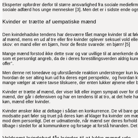
Eksperter opfordrer derfor til større ansvarlighed fra sociale medie
sociale adfærd hos unge mennesker [3]. Men det er i sidste ende også
Kvinder er trætte af uempatiske mænd
Den kvindehadske tendens har desværre fået mange kvinder til at føle
af mænd, mens en ud af tre eller fire kvinder oplever seksuel vold el
skov: en mand eller en bjørn, hvor de fleste svarede: en bjørn! [5]
Mange mænd forstod ikke dette svar og var uvillige til at anerkende d
som et personligt angreb, da de i deres forestillingsverden aldrig 
offer”.
Men denne ret tonedøve og uforstående reaktion understreger kun kvin
hvordan de ser alting kun ud fra deres eget perspektiv, og hvordan kv
mange vælger at være tavse tilskuere, der enten lukker øjnene eller b
Kvinder er trætte af mænd, der viser lidt eller ingen sympati over for 
mænd, der går i defensiven og har en tendens til at tro, at det hele h
køn, mænd eller kvinder.
Kvinder ønsker ikke at deltage i sådan en konkurrence. De vil bare g
modsatte part føler sig truet på deres køn af klager fra kvinder om mæn
mod dem personligt. Det er udmattende, når mænd ser deres forhold til
tilbage i stedet for at kommunikere og forsøge at forstå hinanden. De