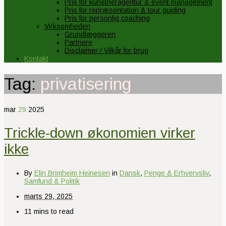
Pris for kunstneragentur & event management
Pris for repræsentation & tour guiding
Pris for personlig coaching
Virksomheden
Grundlæggeren
Partnere
Disclaimer / Vilkår for brug
Kontakt
Tag:
privatisering
mar
29
2025
Trickle-down økonomien virker
ikke
By
Elin Brimheim Heinesen
in
Dansk
,
Penge & Erhvervsliv
,
Samfund & Politik
marts 29, 2025
11 mins to read