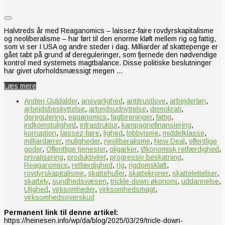
Halvtreds år med Reaganomics – laissez-faire rovdyrskapitalisme
og neoliberalisme – har ført til den enorme kløft mellem rig og fattig,
som vi ser I USA og andre steder i dag. Milliarder af skattepenge er
gået tabt på grund af dereguleringer, som fjernede den nødvendige
kontrol med systemets magtbalance. Disse politiske beslutninger
har givet uforholdsmæssigt megen …
Læs mere
Anden Guldalder
,
ansvarlighed
,
antitrustlove
,
arbejderløn
,
arbejdsbeskyttelse
,
arbejdsudnyttelse
,
demokrati
,
deregulering
,
eaganomics
,
fagforeninger
,
fattig
,
indkomstulighed
,
infrastruktur
,
kampagnefinansiering
,
korruption
,
laissez-faire
,
lighed
,
lobbyisme
,
middelklasse
,
milliardærer
,
muligheder
,
neoliberalisme
,
New Deal
,
offentlige
goder
,
Offentlige tjenester
,
oligarker
,
Økonomisk retfærdighed
,
privatisering
,
produktivitet
,
progressiv beskatning
,
Reaganomics
,
retfærdighed
,
rig
,
rigdomskløft
,
rovdyrskapitalisme
,
skattehuller
,
skattekroner
,
skattelettelser
,
skattely
,
sundhedsvæsen
,
trickle-down økonomi
,
uddannelse
,
Ulighed
,
virksomheder
,
virksomhedsmagt
,
virksomhedsoverskud
Permanent link til denne artikel:
https://heinesen.info/wp/da/blog/2025/03/29/tricle-down-