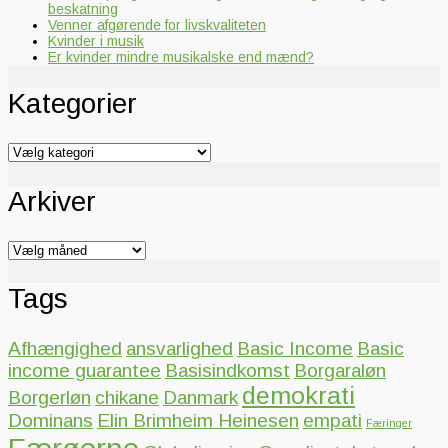
beskatning
Venner afgørende for livskvaliteten
Kvinder i musik
Er kvinder mindre musikalske end mænd?
Kategorier
Kategorier
Arkiver
Arkiver
Tags
Afhængighed
ansvarlighed
Basic Income
Basic
income guarantee
Basisindkomst
Borgaraløn
demokrati
Borgerløn
chikane
Danmark
Dominans
Elin Brimheim Heinesen
empati
Færinger