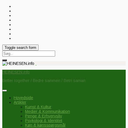
Toggle search form
Search
for:
HEINESEN.info
Better together / Bedre sammen / Betri saman
Hovedside
Artikler
Kunst & Kultur
Medier & Kommunikation
Penge & Erhvervsliv
Psykologi & Identitet
Køn & kønsspørgsmål