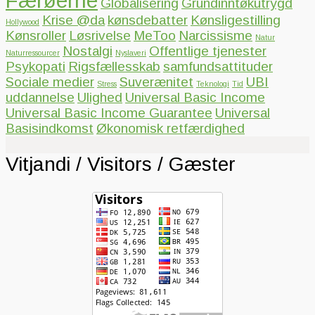
Færøerne
Globalisering
Grundinntøkutrygd
Krise @da
kønsdebatter
Kønsligestilling
Hollywood
Kønsroller
Løsrivelse
MeToo
Narcissisme
Natur
Nostalgi
Offentlige tjenester
Naturressourcer
Nyslaveri
Psykopati
Rigsfællesskab
samfundsattituder
Sociale medier
Suverænitet
UBI
Stress
Teknologi
Tid
uddannelse
Ulighed
Universal Basic Income
Universal Basic Income Guarantee
Universal
Basisindkomst
Økonomisk retfærdighed
Vitjandi / Visitors / Gæster