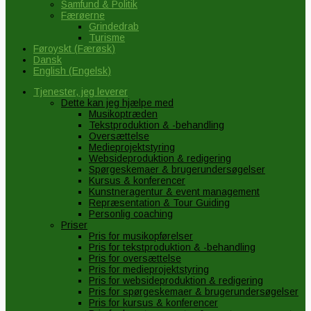
Samfund & Politik
Færøerne
Grindedrab
Turisme
Føroyskt
(
Færøsk
)
Dansk
English
(
Engelsk
)
Tjenester, jeg leverer
Dette kan jeg hjælpe med
Musikoptræden
Tekstproduktion & -behandling
Oversættelse
Medieprojektstyring
Websideproduktion & redigering
Spørgeskemaer & brugerundersøgelser
Kursus & konferencer
Kunstneragentur & event management
Repræsentation & Tour Guiding
Personlig coaching
Priser
Pris for musikopførelser
Pris for tekstproduktion & -behandling
Pris for oversættelse
Pris for medieprojektstyring
Pris for websideproduktion & redigering
Pris for spørgeskemaer & brugerundersøgelser
Pris for kursus & konferencer