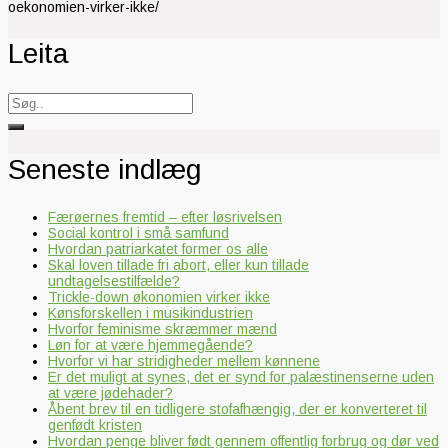
oekonomien-virker-ikke/
Leita
Search
for:
Seneste indlæg
Færøernes fremtid – efter løsrivelsen
Social kontrol i små samfund
Hvordan patriarkatet former os alle
Skal loven tillade fri abort, eller kun tillade
undtagelsestilfælde?
Trickle-down økonomien virker ikke
Kønsforskellen i musikindustrien
Hvorfor feminisme skræmmer mænd
Løn for at være hjemmegående?
Hvorfor vi har stridigheder mellem kønnene
Er det muligt at synes, det er synd for palæstinenserne uden
at være jødehader?
Åbent brev til en tidligere stofafhængig, der er konverteret til
genfødt kristen
Hvordan penge bliver født gennem offentlig forbrug og dør ved