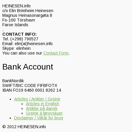
HEINESEN.info
c/o Elin Brimheim Heinesen
Magnus Heinasonargøta 8
Fo-100 Tórshavn
Faroe Islands
.
CONTACT INFO:
Tel. (+298) 790527
Email: elin(at)heinesen.info
Skype: elinhein
You can also use our
Contact Form
.
Bank Account
BankNordik
SWIFT/BIC CODE FIFBFOTX
IBAN FO19 6460 0001 8262 14
Articles / Artikler / Greinir
Articles in English
Artikler på dansk
Greinir á føroyskum
Disclaimer / Vilkår for brug
© 2012 HEINESEN.info