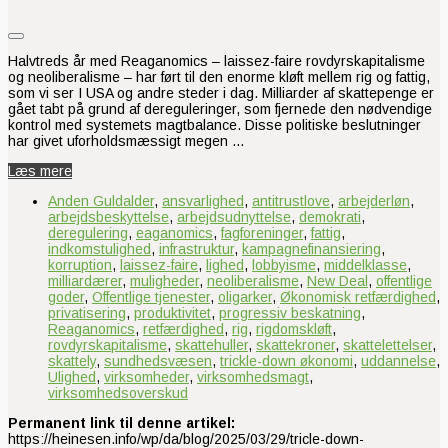
Halvtreds år med Reaganomics – laissez-faire rovdyrskapitalisme
og neoliberalisme – har ført til den enorme kløft mellem rig og fattig,
som vi ser I USA og andre steder i dag. Milliarder af skattepenge er
gået tabt på grund af dereguleringer, som fjernede den nødvendige
kontrol med systemets magtbalance. Disse politiske beslutninger
har givet uforholdsmæssigt megen …
Læs mere
Anden Guldalder
,
ansvarlighed
,
antitrustlove
,
arbejderløn
,
arbejdsbeskyttelse
,
arbejdsudnyttelse
,
demokrati
,
deregulering
,
eaganomics
,
fagforeninger
,
fattig
,
indkomstulighed
,
infrastruktur
,
kampagnefinansiering
,
korruption
,
laissez-faire
,
lighed
,
lobbyisme
,
middelklasse
,
milliardærer
,
muligheder
,
neoliberalisme
,
New Deal
,
offentlige
goder
,
Offentlige tjenester
,
oligarker
,
Økonomisk retfærdighed
,
privatisering
,
produktivitet
,
progressiv beskatning
,
Reaganomics
,
retfærdighed
,
rig
,
rigdomskløft
,
rovdyrskapitalisme
,
skattehuller
,
skattekroner
,
skattelettelser
,
skattely
,
sundhedsvæsen
,
trickle-down økonomi
,
uddannelse
,
Ulighed
,
virksomheder
,
virksomhedsmagt
,
virksomhedsoverskud
Permanent link til denne artikel:
https://heinesen.info/wp/da/blog/2025/03/29/tricle-down-