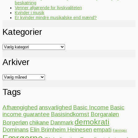
beskatning
Venner afgørende for livskvaliteten
Kvinder i musik
Er kvinder mindre musikalske end mænd?
Kategorier
Kategorier
Arkiver
Arkiver
Tags
Afhængighed
ansvarlighed
Basic Income
Basic
income guarantee
Basisindkomst
Borgaraløn
demokrati
Borgerløn
chikane
Danmark
Dominans
Elin Brimheim Heinesen
empati
Færinger