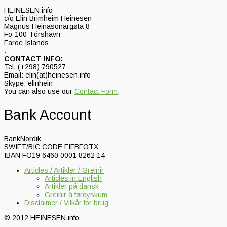
HEINESEN.info
c/o Elin Brimheim Heinesen
Magnus Heinasonargøta 8
Fo-100 Tórshavn
Faroe Islands
.
CONTACT INFO:
Tel. (+298) 790527
Email: elin(at)heinesen.info
Skype: elinhein
You can also use our
Contact Form
.
Bank Account
BankNordik
SWIFT/BIC CODE FIFBFOTX
IBAN FO19 6460 0001 8262 14
Articles / Artikler / Greinir
Articles in English
Artikler på dansk
Greinir á føroyskum
Disclaimer / Vilkår for brug
© 2012 HEINESEN.info