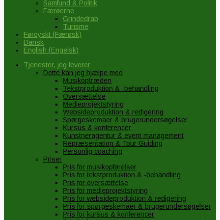
Samfund & Politik
Færøerne
Grindedrab
Turisme
Føroyskt
(
Færøsk
)
Dansk
English
(
Engelsk
)
Tjenester, jeg leverer
Dette kan jeg hjælpe med
Musikoptræden
Tekstproduktion & -behandling
Oversættelse
Medieprojektstyring
Websideproduktion & redigering
Spørgeskemaer & brugerundersøgelser
Kursus & konferencer
Kunstneragentur & event management
Repræsentation & Tour Guiding
Personlig coaching
Priser
Pris for musikopførelser
Pris for tekstproduktion & -behandling
Pris for oversættelse
Pris for medieprojektstyring
Pris for websideproduktion & redigering
Pris for spørgeskemaer & brugerundersøgelser
Pris for kursus & konferencer