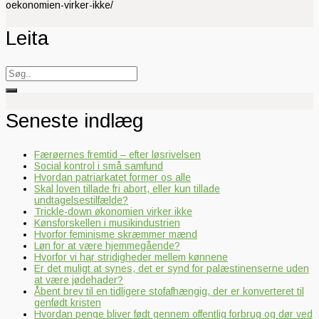
oekonomien-virker-ikke/
Leita
Search
for:
Seneste indlæg
Færøernes fremtid – efter løsrivelsen
Social kontrol i små samfund
Hvordan patriarkatet former os alle
Skal loven tillade fri abort, eller kun tillade
undtagelsestilfælde?
Trickle-down økonomien virker ikke
Kønsforskellen i musikindustrien
Hvorfor feminisme skræmmer mænd
Løn for at være hjemmegående?
Hvorfor vi har stridigheder mellem kønnene
Er det muligt at synes, det er synd for palæstinenserne uden
at være jødehader?
Åbent brev til en tidligere stofafhængig, der er konverteret til
genfødt kristen
Hvordan penge bliver født gennem offentlig forbrug og dør ved