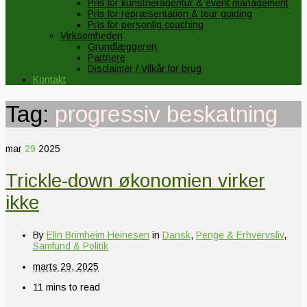
Pris for kunstneragentur & event management
Pris for repræsentation & tour guiding
Pris for personlig coaching
Virksomheden
Grundlæggeren
Partnere
Disclaimer / Vilkår for brug
Kontakt
Tag:
progressiv beskatning
mar
29
2025
Trickle-down økonomien virker
ikke
By
Elin Brimheim Heinesen
in
Dansk
,
Penge & Erhvervsliv
,
Samfund & Politik
marts 29, 2025
11 mins to read