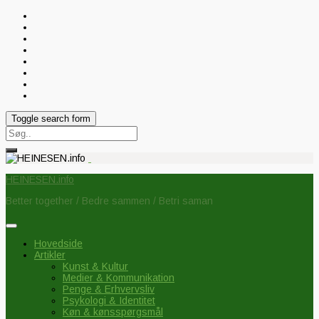
Toggle search form
Search
for:
HEINESEN.info
Better together / Bedre sammen / Betri saman
Hovedside
Artikler
Kunst & Kultur
Medier & Kommunikation
Penge & Erhvervsliv
Psykologi & Identitet
Køn & kønsspørgsmål