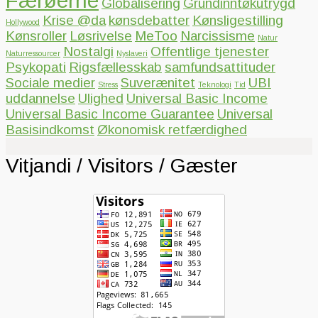
Færøerne
Globalisering
Grundinntøkutrygd
Krise @da
kønsdebatter
Kønsligestilling
Hollywood
Kønsroller
Løsrivelse
MeToo
Narcissisme
Natur
Nostalgi
Offentlige tjenester
Naturressourcer
Nyslaveri
Psykopati
Rigsfællesskab
samfundsattituder
Sociale medier
Suverænitet
UBI
Stress
Teknologi
Tid
uddannelse
Ulighed
Universal Basic Income
Universal Basic Income Guarantee
Universal
Basisindkomst
Økonomisk retfærdighed
Vitjandi / Visitors / Gæster