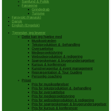
Samfund & Politik
Færøerne
Grindedrab
Turisme
Føroyskt
(
Færøsk
)
Dansk
English
(
Engelsk
)
Tjenester, jeg leverer
Dette kan jeg hjælpe med
Musikoptræden
Tekstproduktion & -behandling
Oversættelse
Medieprojektstyring
Websideproduktion & redigering
Spørgeskemaer & brugerundersøgelser
Kursus & konferencer
Kunstneragentur & event management
Repræsentation & Tour Guiding
Personlig coaching
Priser
Pris for musikopførelser
Pris for tekstproduktion & -behandling
Pris for oversættelse
Pris for medieprojektstyring
Pris for websideproduktion & redigering
Pris for spørgeskemaer & brugerundersøgelser
Pris for kursus & konferencer