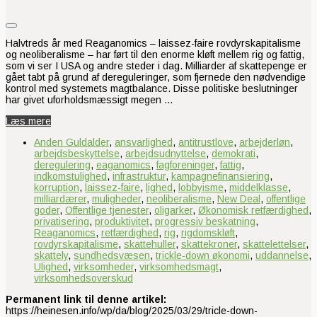
Halvtreds år med Reaganomics – laissez-faire rovdyrskapitalisme
og neoliberalisme – har ført til den enorme kløft mellem rig og fattig,
som vi ser I USA og andre steder i dag. Milliarder af skattepenge er
gået tabt på grund af dereguleringer, som fjernede den nødvendige
kontrol med systemets magtbalance. Disse politiske beslutninger
har givet uforholdsmæssigt megen …
Læs mere
Anden Guldalder
,
ansvarlighed
,
antitrustlove
,
arbejderløn
,
arbejdsbeskyttelse
,
arbejdsudnyttelse
,
demokrati
,
deregulering
,
eaganomics
,
fagforeninger
,
fattig
,
indkomstulighed
,
infrastruktur
,
kampagnefinansiering
,
korruption
,
laissez-faire
,
lighed
,
lobbyisme
,
middelklasse
,
milliardærer
,
muligheder
,
neoliberalisme
,
New Deal
,
offentlige
goder
,
Offentlige tjenester
,
oligarker
,
Økonomisk retfærdighed
,
privatisering
,
produktivitet
,
progressiv beskatning
,
Reaganomics
,
retfærdighed
,
rig
,
rigdomskløft
,
rovdyrskapitalisme
,
skattehuller
,
skattekroner
,
skattelettelser
,
skattely
,
sundhedsvæsen
,
trickle-down økonomi
,
uddannelse
,
Ulighed
,
virksomheder
,
virksomhedsmagt
,
virksomhedsoverskud
Permanent link til denne artikel:
https://heinesen.info/wp/da/blog/2025/03/29/tricle-down-