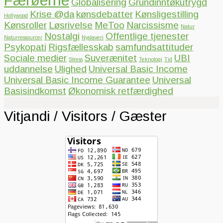
Færøerne
Globalisering
Grundinntøkutrygd
Krise @da
kønsdebatter
Kønsligestilling
Hollywood
Kønsroller
Løsrivelse
MeToo
Narcissisme
Natur
Nostalgi
Offentlige tjenester
Naturressourcer
Nyslaveri
Psykopati
Rigsfællesskab
samfundsattituder
Sociale medier
Suverænitet
UBI
Stress
Teknologi
Tid
uddannelse
Ulighed
Universal Basic Income
Universal Basic Income Guarantee
Universal
Basisindkomst
Økonomisk retfærdighed
Vitjandi / Visitors / Gæster