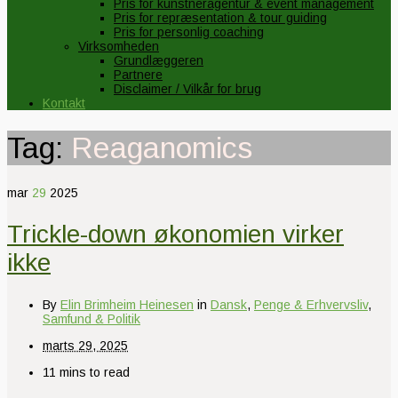
Pris for kunstneragentur & event management
Pris for repræsentation & tour guiding
Pris for personlig coaching
Virksomheden
Grundlæggeren
Partnere
Disclaimer / Vilkår for brug
Kontakt
Tag:
Reaganomics
mar
29
2025
Trickle-down økonomien virker
ikke
By
Elin Brimheim Heinesen
in
Dansk
,
Penge & Erhvervsliv
,
Samfund & Politik
marts 29, 2025
11 mins to read