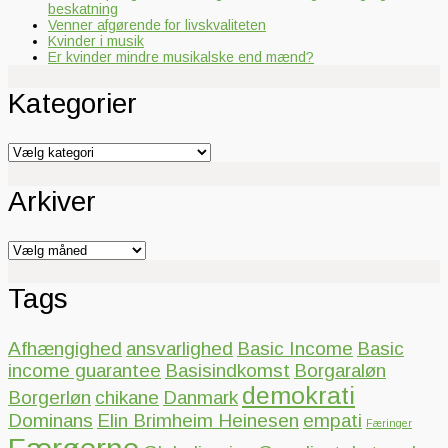
beskatning
Venner afgørende for livskvaliteten
Kvinder i musik
Er kvinder mindre musikalske end mænd?
Kategorier
Kategorier
Arkiver
Arkiver
Tags
Afhængighed
ansvarlighed
Basic Income
Basic
income guarantee
Basisindkomst
Borgaraløn
demokrati
Borgerløn
chikane
Danmark
Dominans
Elin Brimheim Heinesen
empati
Færinger