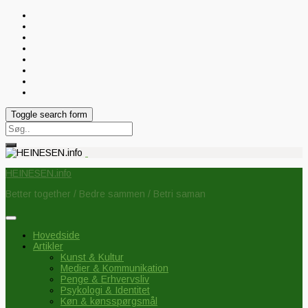
Toggle search form
Search
for:
HEINESEN.info
Better together / Bedre sammen / Betri saman
Hovedside
Artikler
Kunst & Kultur
Medier & Kommunikation
Penge & Erhvervsliv
Psykologi & Identitet
Køn & kønsspørgsmål