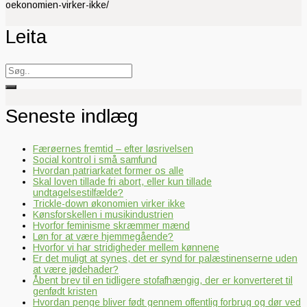
oekonomien-virker-ikke/
Leita
Search
for:
Seneste indlæg
Færøernes fremtid – efter løsrivelsen
Social kontrol i små samfund
Hvordan patriarkatet former os alle
Skal loven tillade fri abort, eller kun tillade
undtagelsestilfælde?
Trickle-down økonomien virker ikke
Kønsforskellen i musikindustrien
Hvorfor feminisme skræmmer mænd
Løn for at være hjemmegående?
Hvorfor vi har stridigheder mellem kønnene
Er det muligt at synes, det er synd for palæstinenserne uden
at være jødehader?
Åbent brev til en tidligere stofafhængig, der er konverteret til
genfødt kristen
Hvordan penge bliver født gennem offentlig forbrug og dør ved