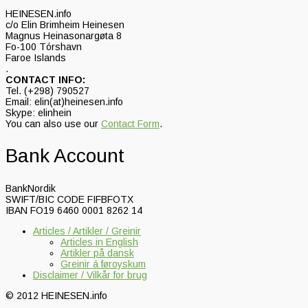
HEINESEN.info
c/o Elin Brimheim Heinesen
Magnus Heinasonargøta 8
Fo-100 Tórshavn
Faroe Islands
.
CONTACT INFO:
Tel. (+298) 790527
Email: elin(at)heinesen.info
Skype: elinhein
You can also use our
Contact Form
.
Bank Account
BankNordik
SWIFT/BIC CODE FIFBFOTX
IBAN FO19 6460 0001 8262 14
Articles / Artikler / Greinir
Articles in English
Artikler på dansk
Greinir á føroyskum
Disclaimer / Vilkår for brug
© 2012 HEINESEN.info