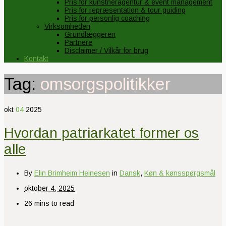
Pris for kunstneragentur & event management
Pris for repræsentation & tour guiding
Pris for personlig coaching
Virksomheden
Grundlæggeren
Partnere
Disclaimer / Vilkår for brug
Kontakt
Tag:
omsorgspolitikker
okt
04
2025
Hvordan patriarkatet former os
alle
By
Elin Brimheim Heinesen
in
Dansk
,
Køn & kønsspørgsmål
oktober 4, 2025
26 mins to read