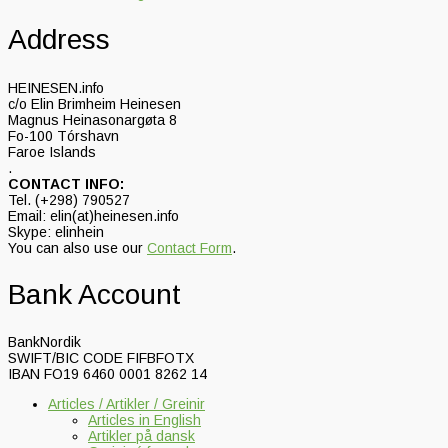
Address
HEINESEN.info
c/o Elin Brimheim Heinesen
Magnus Heinasonargøta 8
Fo-100 Tórshavn
Faroe Islands
.
CONTACT INFO:
Tel. (+298) 790527
Email: elin(at)heinesen.info
Skype: elinhein
You can also use our
Contact Form
.
Bank Account
BankNordik
SWIFT/BIC CODE FIFBFOTX
IBAN FO19 6460 0001 8262 14
Articles / Artikler / Greinir
Articles in English
Artikler på dansk