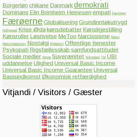
demokrati
Borgerløn
chikane
Danmark
Dominans
Elin Brimheim Heinesen
empati
Færinger
Færøerne
Globalisering
Grundinntøkutrygd
Krise @da
kønsdebatter
Kønsligestilling
Hollywood
Kønsroller
Løsrivelse
MeToo
Narcissisme
Natur
Nostalgi
Offentlige tjenester
Naturressourcer
Nyslaveri
Psykopati
Rigsfællesskab
samfundsattituder
Sociale medier
Suverænitet
UBI
Stress
Teknologi
Tid
uddannelse
Ulighed
Universal Basic Income
Universal Basic Income Guarantee
Universal
Basisindkomst
Økonomisk retfærdighed
Vitjandi / Visitors / Gæster