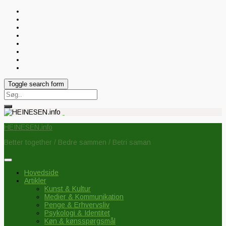
Toggle search form
Search
for:
HEINESEN.info
Better together / Bedre sammen / Betri saman
Hovedside
Artikler
Kunst & Kultur
Medier & Kommunikation
Penge & Erhvervsliv
Psykologi & Identitet
Køn & kønsspørgsmål