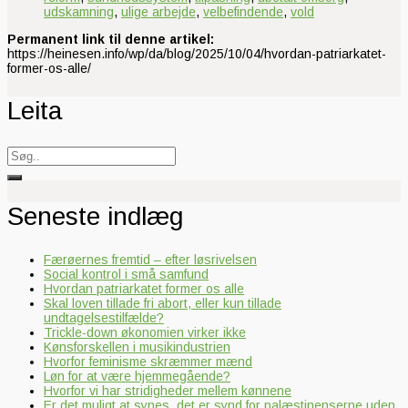
udskamning
,
ulige arbejde
,
velbefindende
,
vold
Permanent link til denne artikel:
https://heinesen.info/wp/da/blog/2025/10/04/hvordan-patriarkatet-
former-os-alle/
Leita
Search
for:
Seneste indlæg
Færøernes fremtid – efter løsrivelsen
Social kontrol i små samfund
Hvordan patriarkatet former os alle
Skal loven tillade fri abort, eller kun tillade
undtagelsestilfælde?
Trickle-down økonomien virker ikke
Kønsforskellen i musikindustrien
Hvorfor feminisme skræmmer mænd
Løn for at være hjemmegående?
Hvorfor vi har stridigheder mellem kønnene
Er det muligt at synes, det er synd for palæstinenserne uden