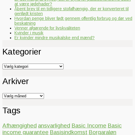
at være jødehader?
Åbent brev til en tidligere stofafhængig, der er konverteret til
genfødt kristen
Hvordan penge bliver født gennem offentlig forbrug og dør ved
beskatning
Venner afgørende for livskvaliteten
Kvinder i musik
Er kvinder mindre musikalske end mænd?
Kategorier
Kategorier
Arkiver
Arkiver
Tags
Afhængighed
ansvarlighed
Basic Income
Basic
income guarantee
Basisindkomst
Borgaraløn