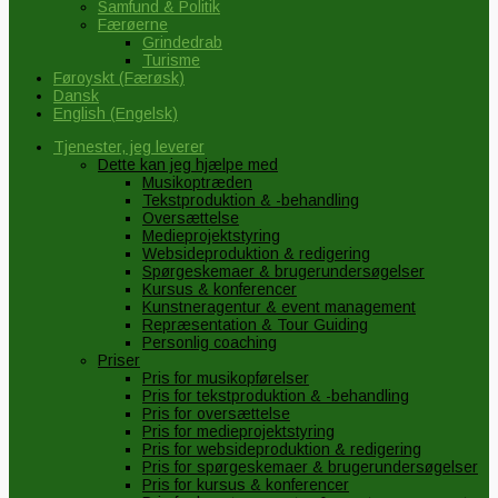
Samfund & Politik
Færøerne
Grindedrab
Turisme
Føroyskt
(
Færøsk
)
Dansk
English
(
Engelsk
)
Tjenester, jeg leverer
Dette kan jeg hjælpe med
Musikoptræden
Tekstproduktion & -behandling
Oversættelse
Medieprojektstyring
Websideproduktion & redigering
Spørgeskemaer & brugerundersøgelser
Kursus & konferencer
Kunstneragentur & event management
Repræsentation & Tour Guiding
Personlig coaching
Priser
Pris for musikopførelser
Pris for tekstproduktion & -behandling
Pris for oversættelse
Pris for medieprojektstyring
Pris for websideproduktion & redigering
Pris for spørgeskemaer & brugerundersøgelser
Pris for kursus & konferencer