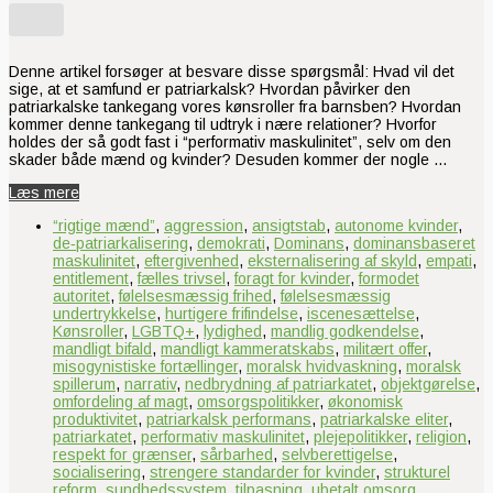
Denne artikel forsøger at besvare disse spørgsmål: Hvad vil det
sige, at et samfund er patriarkalsk? Hvordan påvirker den
patriarkalske tankegang vores kønsroller fra barnsben? Hvordan
kommer denne tankegang til udtryk i nære relationer? Hvorfor
holdes der så godt fast i “performativ maskulinitet”, selv om den
skader både mænd og kvinder? Desuden kommer der nogle …
Læs mere
“rigtige mænd”
,
aggression
,
ansigtstab
,
autonome kvinder
,
de‑patriarkalisering
,
demokrati
,
Dominans
,
dominansbaseret
maskulinitet
,
eftergivenhed
,
eksternalisering af skyld
,
empati
,
entitlement
,
fælles trivsel
,
foragt for kvinder
,
formodet
autoritet
,
følelsesmæssig frihed
,
følelsesmæssig
undertrykkelse
,
hurtigere frifindelse
,
iscenesættelse
,
Kønsroller
,
LGBTQ+
,
lydighed
,
mandlig godkendelse
,
mandligt bifald
,
mandligt kammeratskabs
,
militært offer
,
misogynistiske fortællinger
,
moralsk hvidvaskning
,
moralsk
spillerum
,
narrativ
,
nedbrydning af patriarkatet
,
objektgørelse
,
omfordeling af magt
,
omsorgspolitikker
,
økonomisk
produktivitet
,
patriarkalsk performans
,
patriarkalske eliter
,
patriarkatet
,
performativ maskulinitet
,
plejepolitikker
,
religion
,
respekt for grænser
,
sårbarhed
,
selvberettigelse
,
socialisering
,
strengere standarder for kvinder
,
strukturel
reform
,
sundhedssystem
,
tilpasning
,
ubetalt omsorg
,