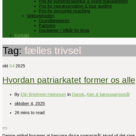
Pris for kunstneragentur & event management
Pris for repræsentation & tour guiding
Pris for personlig coaching
Virksomheden
Grundlæggeren
Partnere
Disclaimer / Vilkår for brug
Kontakt
Tag:
fælles trivsel
okt
04
2025
Hvordan patriarkatet former os alle
By
Elin Brimheim Heinesen
in
Dansk
,
Køn & kønsspørgsmål
oktober 4, 2025
26 mins to read
Denne artikel forsøger at besvare disse spørgsmål: Hvad vil det sig