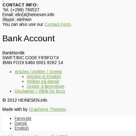
CONTACT INFO:
Tel. (+298) 790527
Email: elin(at)heinesen.info
Skype: elinhein
You can also use our
Contact Form
.
Bank Account
BankNordik
SWIFT/BIC CODE FIFBFOTX
IBAN FO19 6460 0001 8262 14
Articles / Artikler / Greinir
Articles in English
Artikler på dansk
Greinir á føroyskum
Disclaimer / Vilkår for brug
© 2012 HEINESEN.info
Made with
by
Graphene Themes
.
Føroyskt
Dansk
English