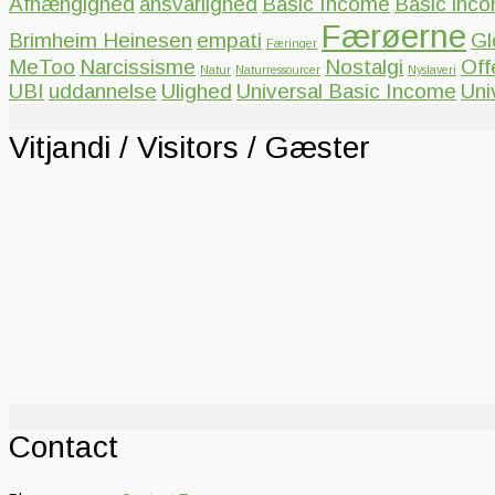
Afhængighed
ansvarlighed
Basic Income
Basic inc
Færøerne
Brimheim Heinesen
empati
Gl
Færinger
MeToo
Narcissisme
Nostalgi
Off
Natur
Naturressourcer
Nyslaveri
UBI
uddannelse
Ulighed
Universal Basic Income
Uni
Vitjandi / Visitors / Gæster
Contact