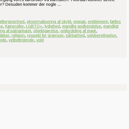
inder? Desuden kommer der nogle …
eftergivenhed
,
eksternalisering af skyld
,
empati
,
entitlement
,
fælles
se
,
Kønsroller
,
LGBTQ+
,
lydighed
,
mandlig godkendelse
,
mandligt
ng af patriarkatet
,
objektgørelse
,
omfordeling af magt
,
tikker
,
religion
,
respekt for grænser
,
sårbarhed
,
selvberettigelse
,
ejde
,
velbefindende
,
vold