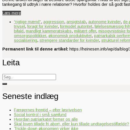
tankegang til udtryk i nære relationer? Hvorfor holdes der så godt 
Læs mere
“rigtige mænd”
,
aggression
,
ansigtstab
,
autonome kvinder
,
de‑
trivsel
,
foragt for kvinder
,
formodet autoritet
,
følelsesmæssig fri
bifald
,
mandligt kammeratskabs
,
militært offer
,
misogynistiske fo
omsorgspolitikker
,
økonomisk produktivitet
,
patriarkalsk perfor
socialisering
,
strengere standarder for kvinder
,
strukturel refor
Permanent link til denne artikel:
https://heinesen.info/wp/da/blog
Leita
Search
for:
Seneste indlæg
Færøernes fremtid – efter løsrivelsen
Social kontrol i små samfund
Hvordan patriarkatet former os alle
Skal loven tillade fri abort, eller kun tillade undtagelsestilfælde?
Trickle-down økonomien virker ikke