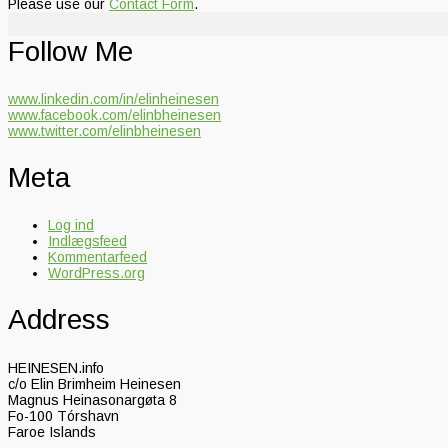
Please use our
Contact Form
.
Follow Me
www.linkedin.com/in/elinheinesen
www.facebook.com/elinbheinesen
www.twitter.com/elinbheinesen
Meta
Log ind
Indlægsfeed
Kommentarfeed
WordPress.org
Address
HEINESEN.info
c/o Elin Brimheim Heinesen
Magnus Heinasonargøta 8
Fo-100 Tórshavn
Faroe Islands
.