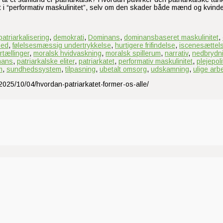
fast i “performativ maskulinitet”, selv om den skader både mænd og kv
patriarkalisering
,
demokrati
,
Dominans
,
dominansbaseret maskulinitet
,
hed
,
følelsesmæssig undertrykkelse
,
hurtigere frifindelse
,
iscenesættel
rtællinger
,
moralsk hvidvaskning
,
moralsk spillerum
,
narrativ
,
nedbrydni
mans
,
patriarkalske eliter
,
patriarkatet
,
performativ maskulinitet
,
plejepoli
m
,
sundhedssystem
,
tilpasning
,
ubetalt omsorg
,
udskamning
,
ulige arb
/2025/10/04/hvordan-patriarkatet-former-os-alle/