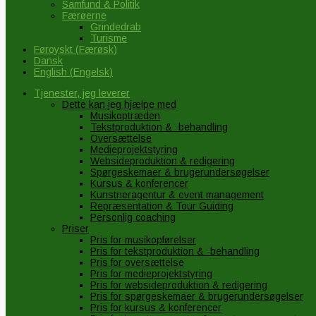
Samfund & Politik
Færøerne
Grindedrab
Turisme
Føroyskt
(
Færøsk
)
Dansk
English
(
Engelsk
)
Tjenester, jeg leverer
Dette kan jeg hjælpe med
Musikoptræden
Tekstproduktion & -behandling
Oversættelse
Medieprojektstyring
Websideproduktion & redigering
Spørgeskemaer & brugerundersøgelser
Kursus & konferencer
Kunstneragentur & event management
Repræsentation & Tour Guiding
Personlig coaching
Priser
Pris for musikopførelser
Pris for tekstproduktion & -behandling
Pris for oversættelse
Pris for medieprojektstyring
Pris for websideproduktion & redigering
Pris for spørgeskemaer & brugerundersøgelser
Pris for kursus & konferencer