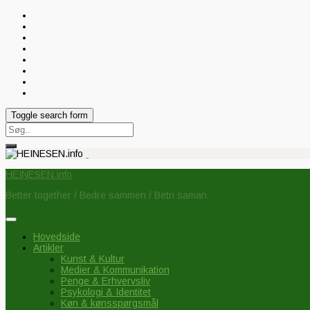
Toggle search form
Search
for:
HEINESEN.info
Better together / Bedre sammen / Betri saman
Hovedside
Artikler
Kunst & Kultur
Medier & Kommunikation
Penge & Erhvervsliv
Psykologi & Identitet
Køn & kønsspørgsmål