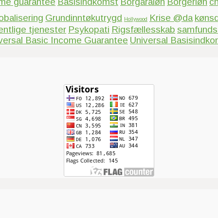
ome guarantee
Basisindkomst
Borgaraløn
Borgerløn
c
obalisering
Grundinntøkutrygd
Krise @da
kønsd
Hollywood
entlige tjenester
Psykopati
Rigsfællesskab
samfundsa
versal Basic Income Guarantee
Universal Basisindko