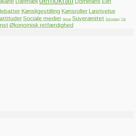
demokrati
hikane
Danmark
Dominans
Elin
ebatter
Kønsligestilling
Kønsroller
Løsrivelse
ttituder
Sociale medier
Suverænitet
Stress
Teknologi
Tid
mst
Økonomisk retfærdighed