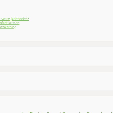
at være jødehader?
nfødt kristen
 beskatning