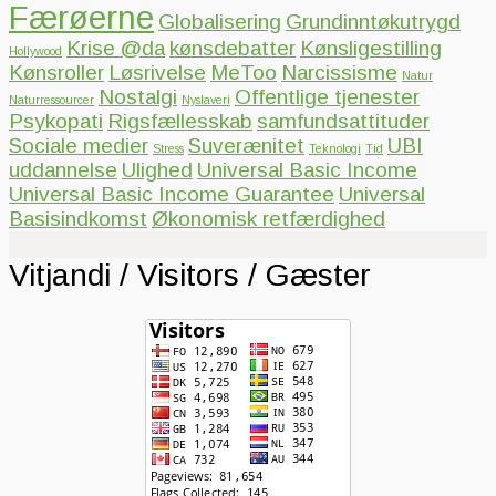
Færøerne
Globalisering
Grundinntøkutrygd
Krise @da
kønsdebatter
Kønsligestilling
Hollywood
Kønsroller
Løsrivelse
MeToo
Narcissisme
Natur
Nostalgi
Offentlige tjenester
Naturressourcer
Nyslaveri
Psykopati
Rigsfællesskab
samfundsattituder
Sociale medier
Suverænitet
UBI
Stress
Teknologi
Tid
uddannelse
Ulighed
Universal Basic Income
Universal Basic Income Guarantee
Universal
Basisindkomst
Økonomisk retfærdighed
Vitjandi / Visitors / Gæster