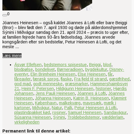
0
Jóannes Heinesen – også kaldet Jóannes á Lofti eller bare Beiggi
(Bror) – blev født den 7. april 1930 og døde på alderdomshjemmet
Sýnini i Miðvágur søndag den 21. april 2024 – præcis to uger efter,
at familien fejrede hans 93-års fødselsdag. Jóannes arvede
kongsgården efter sin bedstefar, Petur Heinesen á Lofti, og det
meste …
Læs mere
Ásvør Ellefsen
,
bedstemors spisestue
,
Beiggi
,
blod
,
blodpølse
,
bondelivet
,
Børneradioen
,
bygdekultur
,
Disney-
eventyr
,
Elin Brimheim Heinesen
,
Else Heinesen
,
får
,
fåreavler
,
færøsk sprog
,
flaske
,
Fra fjeld til strand
,
gæstfrihed
,
god mad
,
godt menneske
,
græsmarker
,
Hammershaimbsvej
21
,
Heini F. Petersen
,
Hildigunn Heinesen
,
historier
,
Hjørdis
Johansen
,
Jens Pauli Heinesen
,
Jóannes á Lofti
,
Jóannes
Heinesen
,
Jóhanna Heinesen
,
Katrin B. Heinesen
,
Klæmint
Heinesen
,
København
,
malkekvæg
,
mavesæk
,
mælk i
kartoner
,
Miðvágur
,
Natur
,
Palli
,
Petur Heinesen á Lofti
,
plastindpakket kød
,
rosiner
,
Samuel Heinesen
,
Sandavágur
,
Súsanna Heinesen
,
Sýnini
,
Troldebedstemor
,
vædderlam
,
virkeligheden
Permanent link til denne artikel: