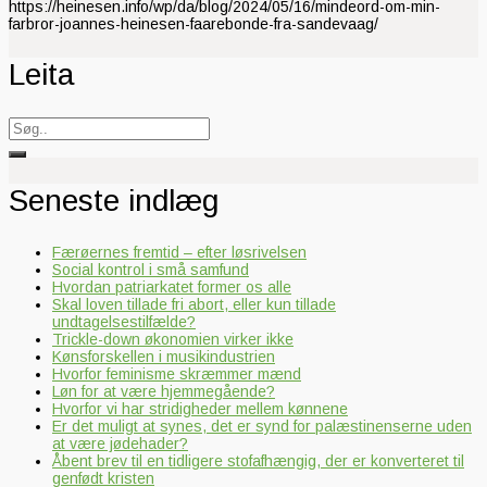
https://heinesen.info/wp/da/blog/2024/05/16/mindeord-om-min-
farbror-joannes-heinesen-faarebonde-fra-sandevaag/
Leita
Search
for:
Seneste indlæg
Færøernes fremtid – efter løsrivelsen
Social kontrol i små samfund
Hvordan patriarkatet former os alle
Skal loven tillade fri abort, eller kun tillade
undtagelsestilfælde?
Trickle-down økonomien virker ikke
Kønsforskellen i musikindustrien
Hvorfor feminisme skræmmer mænd
Løn for at være hjemmegående?
Hvorfor vi har stridigheder mellem kønnene
Er det muligt at synes, det er synd for palæstinenserne uden
at være jødehader?
Åbent brev til en tidligere stofafhængig, der er konverteret til
genfødt kristen