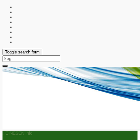
Toggle search form
Search
for:
HEINESEN.info