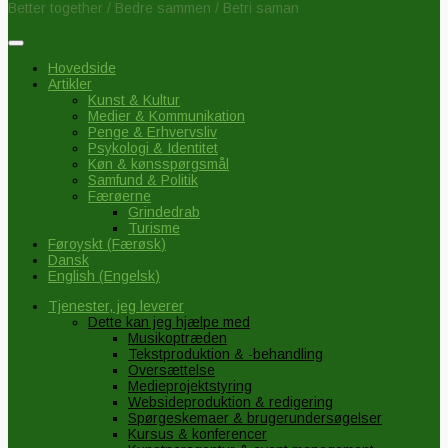
Better together / Bedre sammen / Betri saman
Hovedside
Artikler
Kunst & Kultur
Medier & Kommunikation
Penge & Erhvervsliv
Psykologi & Identitet
Køn & kønsspørgsmål
Samfund & Politik
Færøerne
Grindedrab
Turisme
Føroyskt
(
Færøsk
)
Dansk
English
(
Engelsk
)
Tjenester, jeg leverer
Dette kan jeg hjælpe med
Musikoptræden
Tekstproduktion & -behandling
Oversættelse
Medieprojektstyring
Websideproduktion & redigering
Spørgeskemaer & brugerundersøgelser
Kursus & konferencer