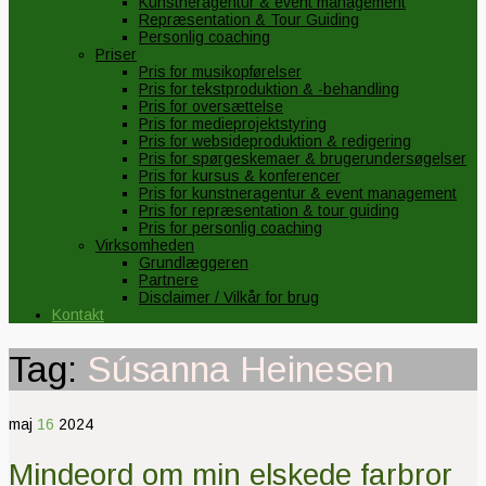
Kunstneragentur & event management
Repræsentation & Tour Guiding
Personlig coaching
Priser
Pris for musikopførelser
Pris for tekstproduktion & -behandling
Pris for oversættelse
Pris for medieprojektstyring
Pris for websideproduktion & redigering
Pris for spørgeskemaer & brugerundersøgelser
Pris for kursus & konferencer
Pris for kunstneragentur & event management
Pris for repræsentation & tour guiding
Pris for personlig coaching
Virksomheden
Grundlæggeren
Partnere
Disclaimer / Vilkår for brug
Kontakt
Tag:
Súsanna Heinesen
maj
16
2024
Mindeord om min elskede farbror