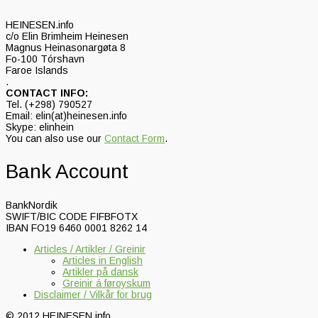
HEINESEN.info
c/o Elin Brimheim Heinesen
Magnus Heinasonargøta 8
Fo-100 Tórshavn
Faroe Islands
.
CONTACT INFO:
Tel. (+298) 790527
Email: elin(at)heinesen.info
Skype: elinhein
You can also use our
Contact Form
.
Bank Account
BankNordik
SWIFT/BIC CODE FIFBFOTX
IBAN FO19 6460 0001 8262 14
Articles / Artikler / Greinir
Articles in English
Artikler på dansk
Greinir á føroyskum
Disclaimer / Vilkår for brug
© 2012 HEINESEN.info