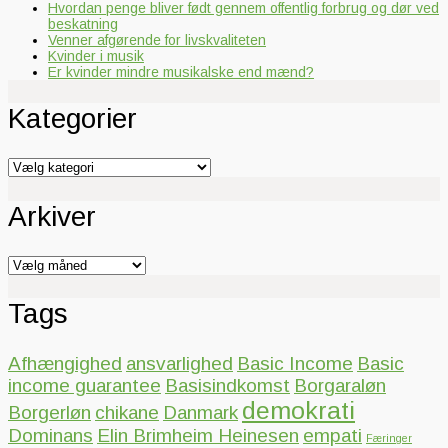
Hvordan penge bliver født gennem offentlig forbrug og dør ved
beskatning
Venner afgørende for livskvaliteten
Kvinder i musik
Er kvinder mindre musikalske end mænd?
Kategorier
Kategorier
Arkiver
Arkiver
Tags
Afhængighed
ansvarlighed
Basic Income
Basic
income guarantee
Basisindkomst
Borgaraløn
demokrati
Borgerløn
chikane
Danmark
Dominans
Elin Brimheim Heinesen
empati
Færinger