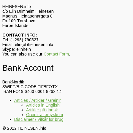
HEINESEN.info
c/o Elin Brimheim Heinesen
Magnus Heinasonargøta 8
Fo-100 Tórshavn
Faroe Islands
.
CONTACT INFO:
Tel. (+298) 790527
Email: elin(at)heinesen.info
Skype: elinhein
You can also use our
Contact Form
.
Bank Account
BankNordik
SWIFT/BIC CODE FIFBFOTX
IBAN FO19 6460 0001 8262 14
Articles / Artikler / Greinir
Articles in English
Artikler på dansk
Greinir á føroyskum
Disclaimer / Vilkår for brug
© 2012 HEINESEN.info