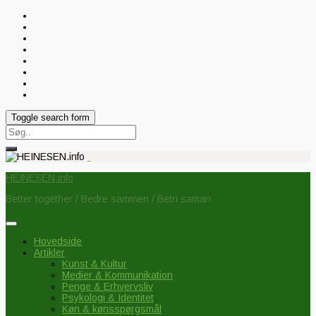
Toggle search form
Search
for:
HEINESEN.info
Better together / Bedre sammen / Betri saman
Hovedside
Artikler
Kunst & Kultur
Medier & Kommunikation
Penge & Erhvervsliv
Psykologi & Identitet
Køn & kønsspørgsmål