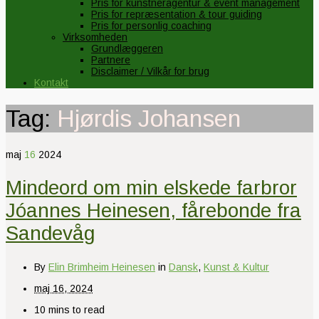
Pris for kunstneragentur & event management
Pris for repræsentation & tour guiding
Pris for personlig coaching
Virksomheden
Grundlæggeren
Partnere
Disclaimer / Vilkår for brug
Kontakt
Tag:
Hjørdis Johansen
maj
16
2024
Mindeord om min elskede farbror
Jóannes Heinesen, fårebonde fra
Sandevåg
By
Elin Brimheim Heinesen
in
Dansk
,
Kunst & Kultur
maj 16, 2024
10 mins to read