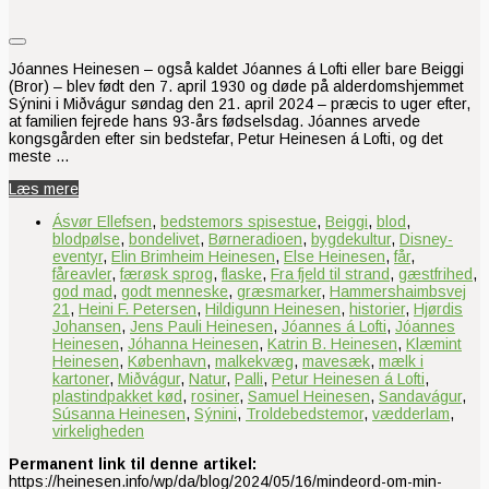
Jóannes Heinesen – også kaldet Jóannes á Lofti eller bare Beiggi
(Bror) – blev født den 7. april 1930 og døde på alderdomshjemmet
Sýnini i Miðvágur søndag den 21. april 2024 – præcis to uger efter,
at familien fejrede hans 93-års fødselsdag. Jóannes arvede
kongsgården efter sin bedstefar, Petur Heinesen á Lofti, og det
meste …
Læs mere
Ásvør Ellefsen
,
bedstemors spisestue
,
Beiggi
,
blod
,
blodpølse
,
bondelivet
,
Børneradioen
,
bygdekultur
,
Disney-
eventyr
,
Elin Brimheim Heinesen
,
Else Heinesen
,
får
,
fåreavler
,
færøsk sprog
,
flaske
,
Fra fjeld til strand
,
gæstfrihed
,
god mad
,
godt menneske
,
græsmarker
,
Hammershaimbsvej
21
,
Heini F. Petersen
,
Hildigunn Heinesen
,
historier
,
Hjørdis
Johansen
,
Jens Pauli Heinesen
,
Jóannes á Lofti
,
Jóannes
Heinesen
,
Jóhanna Heinesen
,
Katrin B. Heinesen
,
Klæmint
Heinesen
,
København
,
malkekvæg
,
mavesæk
,
mælk i
kartoner
,
Miðvágur
,
Natur
,
Palli
,
Petur Heinesen á Lofti
,
plastindpakket kød
,
rosiner
,
Samuel Heinesen
,
Sandavágur
,
Súsanna Heinesen
,
Sýnini
,
Troldebedstemor
,
vædderlam
,
virkeligheden
Permanent link til denne artikel:
https://heinesen.info/wp/da/blog/2024/05/16/mindeord-om-min-