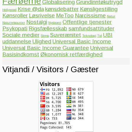
Færøerne
Globalisering
Grundinntøkutrygd
Krise @da
kønsdebatter
Kønsligestilling
Hollywood
Kønsroller
Løsrivelse
MeToo
Narcissisme
Natur
Nostalgi
Offentlige tjenester
Naturressourcer
Nyslaveri
Psykopati
Rigsfællesskab
samfundsattituder
Sociale medier
Suverænitet
UBI
Stress
Teknologi
Tid
uddannelse
Ulighed
Universal Basic Income
Universal Basic Income Guarantee
Universal
Basisindkomst
Økonomisk retfærdighed
Vitjandi / Visitors / Gæster