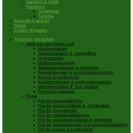
Samfund & Politik
Færøerne
Grindedrab
Turisme
Føroyskt
(
Færøsk
)
Dansk
English
(
Engelsk
)
Tjenester, jeg leverer
Dette kan jeg hjælpe med
Musikoptræden
Tekstproduktion & -behandling
Oversættelse
Medieprojektstyring
Websideproduktion & redigering
Spørgeskemaer & brugerundersøgelser
Kursus & konferencer
Kunstneragentur & event management
Repræsentation & Tour Guiding
Personlig coaching
Priser
Pris for musikopførelser
Pris for tekstproduktion & -behandling
Pris for oversættelse
Pris for medieprojektstyring
Pris for websideproduktion & redigering
Pris for spørgeskemaer & brugerundersøgelser
Pris for kursus & konferencer