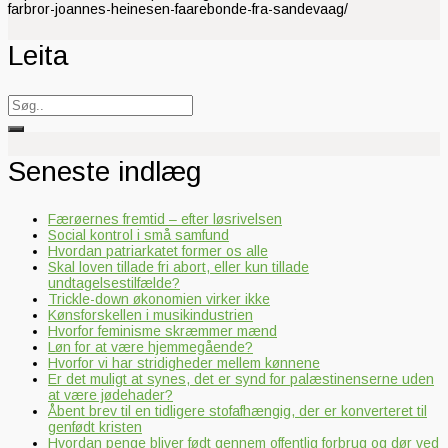
farbror-joannes-heinesen-faarebonde-fra-sandevaag/
Leita
Search
for:
Seneste indlæg
Færøernes fremtid – efter løsrivelsen
Social kontrol i små samfund
Hvordan patriarkatet former os alle
Skal loven tillade fri abort, eller kun tillade
undtagelsestilfælde?
Trickle-down økonomien virker ikke
Kønsforskellen i musikindustrien
Hvorfor feminisme skræmmer mænd
Løn for at være hjemmegående?
Hvorfor vi har stridigheder mellem kønnene
Er det muligt at synes, det er synd for palæstinenserne uden
at være jødehader?
Åbent brev til en tidligere stofafhængig, der er konverteret til
genfødt kristen
Hvordan penge bliver født gennem offentlig forbrug og dør ved