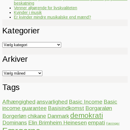
beskatning
Venner afgørende for livskvaliteten
Kvinder i musik
Er kvinder mindre musikalske end mænd?
Kategorier
Kategorier
Arkiver
Arkiver
Tags
Afhængighed
ansvarlighed
Basic Income
Basic
income guarantee
Basisindkomst
Borgaraløn
demokrati
Borgerløn
chikane
Danmark
Dominans
Elin Brimheim Heinesen
empati
Færinger