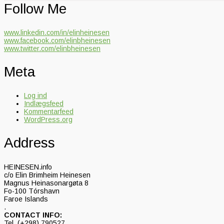
Follow Me
www.linkedin.com/in/elinheinesen
www.facebook.com/elinbheinesen
www.twitter.com/elinbheinesen
Meta
Log ind
Indlægsfeed
Kommentarfeed
WordPress.org
Address
HEINESEN.info
c/o Elin Brimheim Heinesen
Magnus Heinasonargøta 8
Fo-100 Tórshavn
Faroe Islands
.
CONTACT INFO:
Tel. (+298) 790527