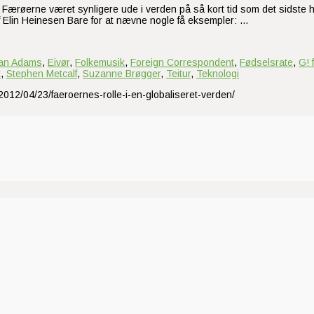
r Færøerne været synligere ude i verden på så kort tid som det sidste ha
f Elin Heinesen Bare for at nævne nogle få eksempler: …
an Adams
,
Eivør
,
Folkemusik
,
Foreign Correspondent
,
Fødselsrate
,
G! 
t
,
Stephen Metcalf
,
Suzanne Brøgger
,
Teitur
,
Teknologi
2012/04/23/faeroernes-rolle-i-en-globaliseret-verden/