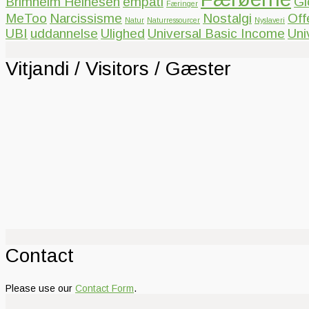
Brimheim Heinesen
empati
Gl
Færinger
MeToo
Narcissisme
Nostalgi
Off
Natur
Naturressourcer
Nyslaveri
UBI
uddannelse
Ulighed
Universal Basic Income
Uni
Vitjandi / Visitors / Gæster
Contact
Please use our
Contact Form
.