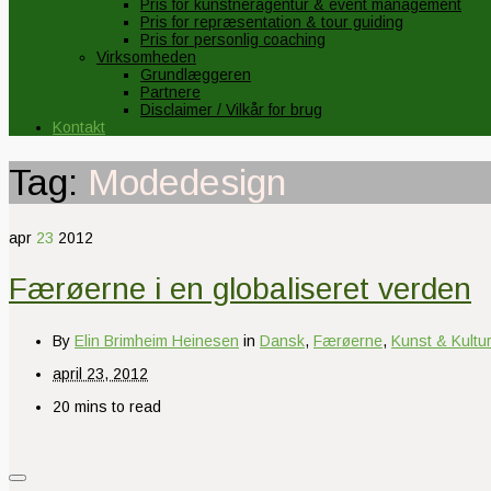
Pris for kunstneragentur & event management
Pris for repræsentation & tour guiding
Pris for personlig coaching
Virksomheden
Grundlæggeren
Partnere
Disclaimer / Vilkår for brug
Kontakt
Tag:
Modedesign
apr
23
2012
Færøerne i en globaliseret verden
By
Elin Brimheim Heinesen
in
Dansk
,
Færøerne
,
Kunst & Kultur
april 23, 2012
20 mins to read