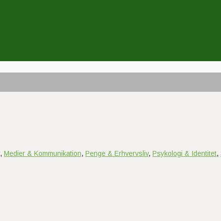
,
Medier & Kommunikation
,
Penge & Erhvervsliv
,
Psykologi & Identitet
,