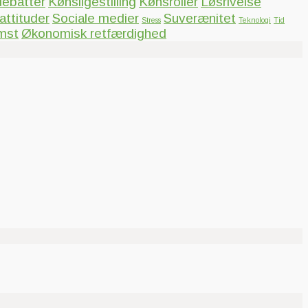
ebatter
Kønsligestilling
Kønsroller
Løsrivelse
ttituder
Sociale medier
Suverænitet
Stress
Teknologi
Tid
mst
Økonomisk retfærdighed