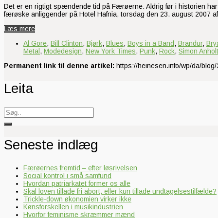
Det er en rigtigt spændende tid på Færøerne. Aldrig før i historien ha
færøske anliggender på Hotel Hafnia, torsdag den 23. august 2007 a
Læs mere
Al Gore
,
Bill Clinton
,
Bjørk
,
Blues
,
Boys in a Band
,
Brandur
,
Bry
Metal
,
Modedesign
,
New York Times
,
Punk
,
Rock
,
Simon Anhol
Permanent link til denne artikel:
https://heinesen.info/wp/da/blog/
Leita
Search
for:
Seneste indlæg
Færøernes fremtid – efter løsrivelsen
Social kontrol i små samfund
Hvordan patriarkatet former os alle
Skal loven tillade fri abort, eller kun tillade undtagelsestilfælde?
Trickle-down økonomien virker ikke
Kønsforskellen i musikindustrien
Hvorfor feminisme skræmmer mænd