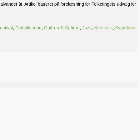
lvandet år. Artikel baseret på forelæsning for Folketingets udvalg for
festival
,
Globalisering
,
Guðrun & Guðrun
,
Jazz
,
Kormusik
,
Kvaddans
,