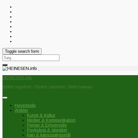
Toggle search form
Search
for:
HEINESEN.info
Better together / Bedre sammen / Betri saman
Hovedside
Artikler
Kunst & Kultur
Medier & Kommunikation
Penge & Erhvervsliv
Psykologi & Identitet
Køn & kønsspørgsmål