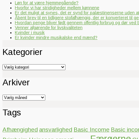
Løn for at være hjemmegående?
Hvorfor vi har stridigheder mellem kønnene
Er det muligt at synes, det er synd for palæstinenserne uden 
Åbent brev til en tidligere stofafhængig, der er konverteret til ge
Hvordan penge bliver født gennem offentlig forbrug og dør ved
Venner afgørende for livskvaliteten
Kvinder i musik
Er kvinder mindre musikalske end mænd?
Kategorier
Kategorier
Arkiver
Arkiver
Tags
Afhængighed
ansvarlighed
Basic Income
Basic inc
Færøerne