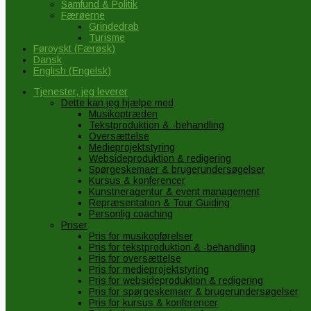
Samfund & Politik
Færøerne
Grindedrab
Turisme
Føroyskt
(
Færøsk
)
Dansk
English
(
Engelsk
)
Tjenester, jeg leverer
Dette kan jeg hjælpe med
Musikoptræden
Tekstproduktion & -behandling
Oversættelse
Medieprojektstyring
Websideproduktion & redigering
Spørgeskemaer & brugerundersøgelser
Kursus & konferencer
Kunstneragentur & event management
Repræsentation & Tour Guiding
Personlig coaching
Priser
Pris for musikopførelser
Pris for tekstproduktion & -behandling
Pris for oversættelse
Pris for medieprojektstyring
Pris for websideproduktion & redigering
Pris for spørgeskemaer & brugerundersøgelser
Pris for kursus & konferencer