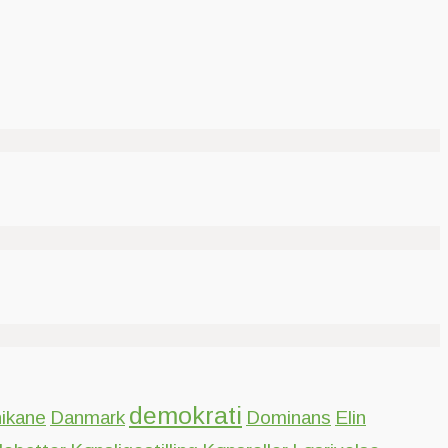
demokrati
hikane
Danmark
Dominans
Elin