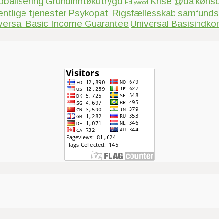
obalisering
Grundinntøkutrygd
Krise @da
kønsd
Hollywood
entlige tjenester
Psykopati
Rigsfællesskab
samfundsa
versal Basic Income Guarantee
Universal Basisindko