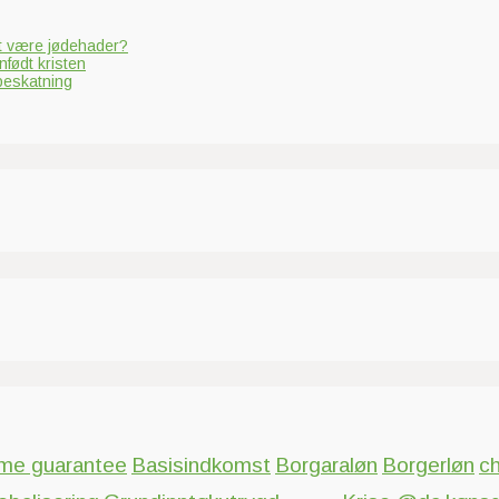
at være jødehader?
nfødt kristen
 beskatning
ome guarantee
Basisindkomst
Borgaraløn
Borgerløn
c