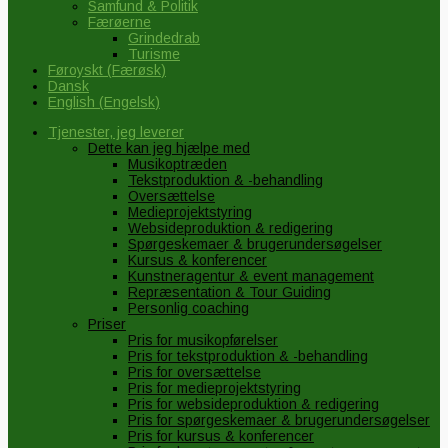
Samfund & Politik
Færøerne
Grindedrab
Turisme
Føroyskt
(
Færøsk
)
Dansk
English
(
Engelsk
)
Tjenester, jeg leverer
Dette kan jeg hjælpe med
Musikoptræden
Tekstproduktion & -behandling
Oversættelse
Medieprojektstyring
Websideproduktion & redigering
Spørgeskemaer & brugerundersøgelser
Kursus & konferencer
Kunstneragentur & event management
Repræsentation & Tour Guiding
Personlig coaching
Priser
Pris for musikopførelser
Pris for tekstproduktion & -behandling
Pris for oversættelse
Pris for medieprojektstyring
Pris for websideproduktion & redigering
Pris for spørgeskemaer & brugerundersøgelser
Pris for kursus & konferencer