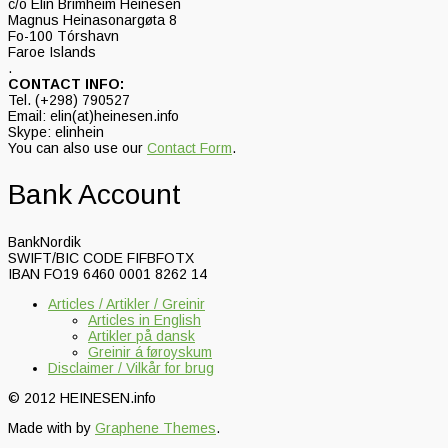
c/o Elin Brimheim Heinesen
Magnus Heinasonargøta 8
Fo-100 Tórshavn
Faroe Islands
.
CONTACT INFO:
Tel. (+298) 790527
Email: elin(at)heinesen.info
Skype: elinhein
You can also use our
Contact Form
.
Bank Account
BankNordik
SWIFT/BIC CODE FIFBFOTX
IBAN FO19 6460 0001 8262 14
Articles / Artikler / Greinir
Articles in English
Artikler på dansk
Greinir á føroyskum
Disclaimer / Vilkår for brug
© 2012 HEINESEN.info
Made with
by
Graphene Themes
.