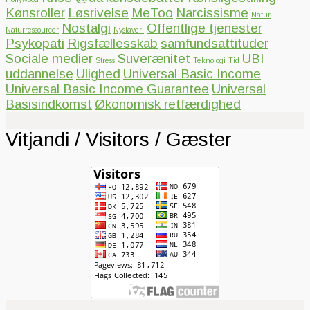
Kønsroller
Løsrivelse
MeToo
Narcissisme
Natur
Nostalgi
Offentlige tjenester
Naturressourcer
Nyslaveri
Psykopati
Rigsfællesskab
samfundsattituder
Sociale medier
Suverænitet
UBI
Stress
Teknologi
Tid
uddannelse
Ulighed
Universal Basic Income
Universal Basic Income Guarantee
Universal
Basisindkomst
Økonomisk retfærdighed
Vitjandi / Visitors / Gæster