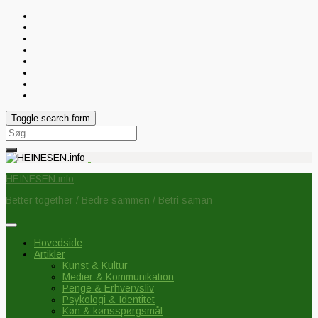
Toggle search form
Search
for:
HEINESEN.info
Better together / Bedre sammen / Betri saman
Hovedside
Artikler
Kunst & Kultur
Medier & Kommunikation
Penge & Erhvervsliv
Psykologi & Identitet
Køn & kønsspørgsmål