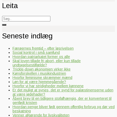
Leita
Search
for:
Seneste indlæg
Færøernes fremtid – efter løsrivelsen
Social kontrol i små samfund
Hvordan patriarkatet former os alle
Skal loven tillade fri abort, eller kun tillade
undtagelsestilfælde?
Trickle-down økonomien virker ikke
Kønsforskellen i musikindustrien
Hvorfor feminisme skræmmer mænd
Løn for at være hjemmegående?
Hvorfor vi har stridigheder mellem kønnene
Er det muligt at synes, det er synd for palæstinenserne uden
at være jødehader?
Åbent brev til en tidligere stofafhængig, der er konverteret til
genfødt kristen
Hvordan penge bliver født gennem offentlig forbrug og dør ved
beskatning
Venner afgørende for livskvaliteten