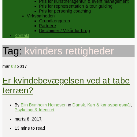
Pris for kunstneragentur & event management
Pris for repræsentation & tour guiding
Pris for personlig coaching
Virksomheden
Grundlæggeren
Partnere
Disclaimer / Vilkår for brug
Kontakt
Tag:
kvinders rettigheder
mar
08
2017
Er kvindebevægelsen ved at tabe
terræn?
By
Elin Brimheim Heinesen
in
Dansk
,
Køn & kønsspørgsmål
,
Psykologi & Identitet
marts 8, 2017
13 mins to read