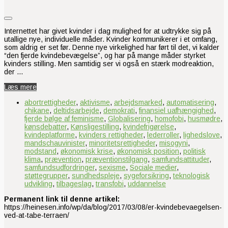
Internettet har givet kvinder i dag mulighed for at udtrykke sig på
utallige nye, individuelle måder. Kvinder kommunikerer i et omfang,
som aldrig er set før. Denne nye virkelighed har ført til det, vi kalder
“den fjerde kvindebevægelse”, og har på mange måder styrket
kvinders stilling. Men samtidig ser vi også en stærk modreaktion,
der …
Læs mere
abortrettigheder
,
aktivisme
,
arbejdsmarked
,
automatisering
,
chikane
,
deltidsarbejde
,
demokrati
,
finansiel uafhængighed
,
fjerde bølge af feminisme
,
Globalisering
,
homofobi
,
husmødre
,
kønsdebatter
,
Kønsligestilling
,
kvindefrigørelse
,
kvindeplatforme
,
kvinders rettigheder
,
lederroller
,
lighedslove
,
mandschauvinister
,
minoritetsrettigheder
,
misogyni
,
modstand
,
økonomisk krise
,
økonomisk position
,
politisk
klima
,
prævention
,
præventionstilgang
,
samfundsattituder
,
samfundsudfordringer
,
sexisme
,
Sociale medier
,
støttegrupper
,
sundhedspleje
,
sygeforsikring
,
teknologisk
udvikling
,
tilbageslag
,
transfobi
,
uddannelse
Permanent link til denne artikel:
https://heinesen.info/wp/da/blog/2017/03/08/er-kvindebevaegelsen-
ved-at-tabe-terraen/