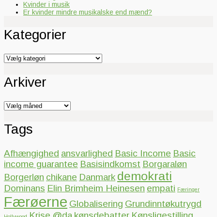
Kvinder i musik
Er kvinder mindre musikalske end mænd?
Kategorier
Kategorier
Arkiver
Arkiver
Tags
Afhængighed
ansvarlighed
Basic Income
Basic
income guarantee
Basisindkomst
Borgaraløn
demokrati
Borgerløn
chikane
Danmark
Dominans
Elin Brimheim Heinesen
empati
Færinger
Færøerne
Globalisering
Grundinntøkutrygd
Krise @da
kønsdebatter
Kønsligestilling
Hollywood