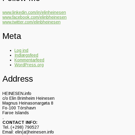
www.linkedin.com/in/elinheinesen
www.facebook.com/elinbheinesen
www.twitter.com/elinbheinesen
Meta
Log ind
Indlægsfeed
Kommentarfeed
WordPress.org
Address
HEINESEN.info
c/o Elin Brimheim Heinesen
Magnus Heinasonargøta 8
Fo-100 Tórshavn
Faroe Islands
.
CONTACT INFO:
Tel. (+298) 790527
Email: elin(at)heinesen.info