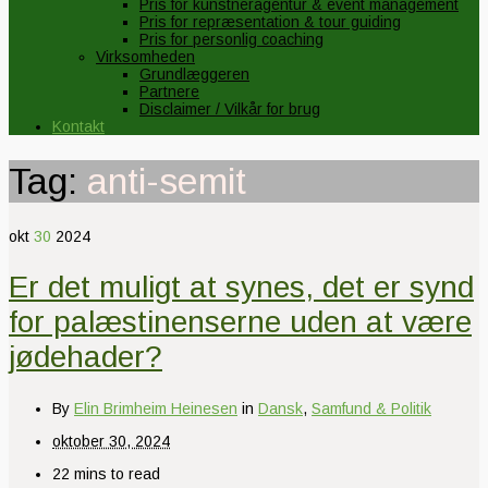
Pris for kunstneragentur & event management
Pris for repræsentation & tour guiding
Pris for personlig coaching
Virksomheden
Grundlæggeren
Partnere
Disclaimer / Vilkår for brug
Kontakt
Tag:
anti-semit
okt
30
2024
Er det muligt at synes, det er synd
for palæstinenserne uden at være
jødehader?
By
Elin Brimheim Heinesen
in
Dansk
,
Samfund & Politik
oktober 30, 2024
22 mins to read