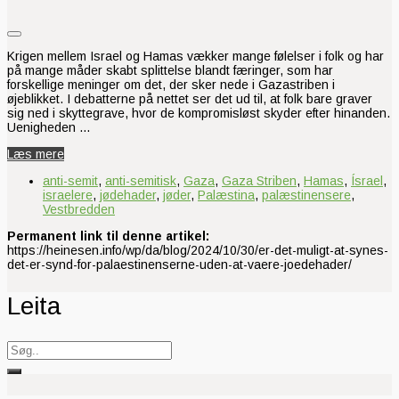
Krigen mellem Israel og Hamas vækker mange følelser i folk og har
på mange måder skabt splittelse blandt færinger, som har
forskellige meninger om det, der sker nede i Gazastriben i
øjeblikket. I debatterne på nettet ser det ud til, at folk bare graver
sig ned i skyttegrave, hvor de kompromisløst skyder efter hinanden.
Uenigheden …
Læs mere
anti-semit
,
anti-semitisk
,
Gaza
,
Gaza Striben
,
Hamas
,
Ísrael
,
israelere
,
jødehader
,
jøder
,
Palæstina
,
palæstinensere
,
Vestbredden
Permanent link til denne artikel:
https://heinesen.info/wp/da/blog/2024/10/30/er-det-muligt-at-synes-
det-er-synd-for-palaestinenserne-uden-at-vaere-joedehader/
Leita
Search
for: