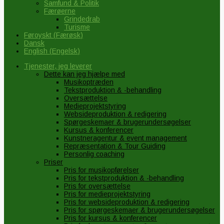
Samfund & Politik
Færøerne
Grindedrab
Turisme
Føroyskt
(
Færøsk
)
Dansk
English
(
Engelsk
)
Tjenester, jeg leverer
Dette kan jeg hjælpe med
Musikoptræden
Tekstproduktion & -behandling
Oversættelse
Medieprojektstyring
Websideproduktion & redigering
Spørgeskemaer & brugerundersøgelser
Kursus & konferencer
Kunstneragentur & event management
Repræsentation & Tour Guiding
Personlig coaching
Priser
Pris for musikopførelser
Pris for tekstproduktion & -behandling
Pris for oversættelse
Pris for medieprojektstyring
Pris for websideproduktion & redigering
Pris for spørgeskemaer & brugerundersøgelser
Pris for kursus & konferencer