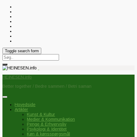
Toggle search form
Search
for:
HEINESEN.info
Better together / Bedre sammen / Betri saman
Hovedside
Artikler
Kunst & Kultur
Medier & Kommunikation
Penge & Erhvervsliv
Psykologi & Identitet
Køn & kønsspørgsmål