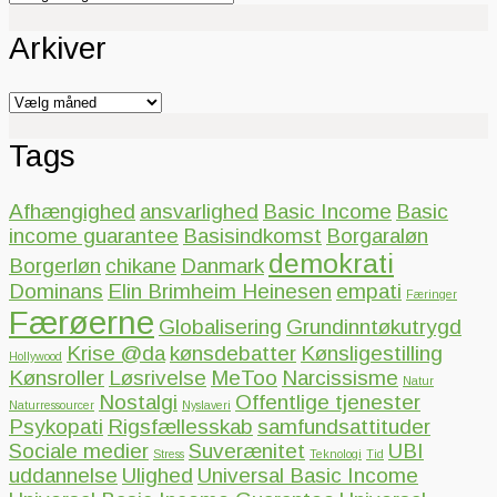
Arkiver
Arkiver
Tags
Afhængighed
ansvarlighed
Basic Income
Basic
income guarantee
Basisindkomst
Borgaraløn
demokrati
Borgerløn
chikane
Danmark
Dominans
Elin Brimheim Heinesen
empati
Færinger
Færøerne
Globalisering
Grundinntøkutrygd
Krise @da
kønsdebatter
Kønsligestilling
Hollywood
Kønsroller
Løsrivelse
MeToo
Narcissisme
Natur
Nostalgi
Offentlige tjenester
Naturressourcer
Nyslaveri
Psykopati
Rigsfællesskab
samfundsattituder
Sociale medier
Suverænitet
UBI
Stress
Teknologi
Tid
uddannelse
Ulighed
Universal Basic Income