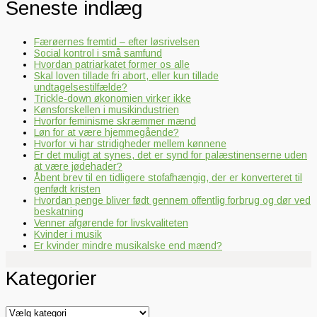
Seneste indlæg
Færøernes fremtid – efter løsrivelsen
Social kontrol i små samfund
Hvordan patriarkatet former os alle
Skal loven tillade fri abort, eller kun tillade
undtagelsestilfælde?
Trickle-down økonomien virker ikke
Kønsforskellen i musikindustrien
Hvorfor feminisme skræmmer mænd
Løn for at være hjemmegående?
Hvorfor vi har stridigheder mellem kønnene
Er det muligt at synes, det er synd for palæstinenserne uden
at være jødehader?
Åbent brev til en tidligere stofafhængig, der er konverteret til
genfødt kristen
Hvordan penge bliver født gennem offentlig forbrug og dør ved
beskatning
Venner afgørende for livskvaliteten
Kvinder i musik
Er kvinder mindre musikalske end mænd?
Kategorier
Kategorier