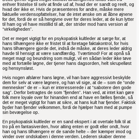
enhver fristelse til selv at finde ud af, hvad der er sandt og reelt, og
hvad der ikke er. Hvis de præsenteres for andre, måske mere
faktuelle verdensopfattelser, har de intet ønske om at åbne øjnene
for det, fordi de er så hengivne over for deres leder, at de kun lytter
til ham og vil have mistillid til alt, der strider mod hans version af
“virkeligheden”.
Det er meget vigtigt for en psykopatisk kultleder at sørge for, at
hans tilhængere ikke er fristet til at foretage faktakontrol, for hvis
hans tilhængere gjorde det, indså de måske, at deres leder aldrig
havde til hensigt at være sandfærdig. Tværtimod! For at opnå så
meget magt og beundring som muligt, vil en sådan leder ikke tøve
med at fortælle løgne, der tjener hans dagsorden, helt skrupelløst
og hensynsløst.
Hvis nogen afslører hans løgne, vil han bare aggressivt beskylde
dem for selv at være løgnere, og han vil sige, at de – som de “onde
mennesker” de er – kun er interesserede i at “sabotere den gode
sag”. Derfor betragtes de som ”fjenden”. Han ved, at intet kan gøre
folk mere loyale over for hinanden end at have en fælles fjende, så
det er meget vigtigt for ham at sikre, at hans kult har fjender. Faktisk
byder han fjender velkommen, fordi de hjælper ham med at pumpe
sin bevægelse op.
En psykopatisk kultleder er en sand ekspert i at overtale folk til at
tro på en fantasiverden, hvor alting enten er godt eller ondt, hvor
han og hans tilhængere er de sande helte – der kæmper imod og
vinder over ondskaben i denne verden. Lederen skaber denne