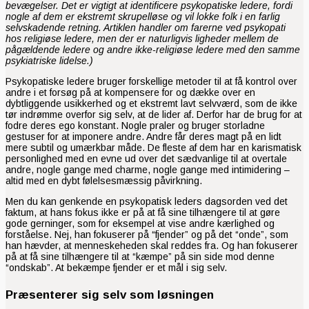
bevægelser. Det er vigtigt at identificere psykopatiske ledere, fordi
nogle af dem er ekstremt skrupelløse og vil lokke folk i en farlig
selvskadende retning. Artiklen handler om farerne ved psykopati
hos religiøse ledere, men der er naturligvis ligheder mellem de
pågældende ledere og andre ikke-religiøse ledere med den samme
psykiatriske lidelse.)
Psykopatiske ledere bruger forskellige metoder til at få kontrol over
andre i et forsøg på at kompensere for og dække over en
dybtliggende usikkerhed og et ekstremt lavt selvværd, som de ikke
tør indrømme overfor sig selv, at de lider af. Derfor har de brug for at
fodre deres ego konstant. Nogle praler og bruger storladne
gestuser for at imponere andre. Andre får deres magt på en lidt
mere subtil og umærkbar måde. De fleste af dem har en karismatisk
personlighed med en evne ud over det sædvanlige til at overtale
andre, nogle gange med charme, nogle gange med intimidering –
altid med en dybt følelsesmæssig påvirkning.
Men du kan genkende en psykopatisk leders dagsorden ved det
faktum, at hans fokus ikke er på at få sine tilhængere til at gøre
gode gerninger, som for eksempel at vise andre kærlighed og
forståelse. Nej, han fokuserer på “fjender” og på det “onde”, som
han hævder, at menneskeheden skal reddes fra. Og han fokuserer
på at få sine tilhængere til at “kæmpe” på sin side mod denne
“ondskab”. At bekæmpe fjender er et mål i sig selv.
Præsenterer sig selv som løsningen