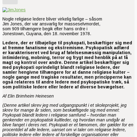
Nogle religiøse ledere bliver virkelig farlige – såsom
Jim Jones, der var ansvarlig for masseselvmordet,
som 909 tilhængere begik efter hans ordre i
Jonestown, Guyana, den 18. november 1978.
Ledere, der er tilbøjelige til psykopati, beskæftiger sig med
at fremme fanatisme og ekstremisme. Psykopatisk adfærd
er karakteriseret ved brug af følelsesmæssig manipulation,
intimidering, mobning, terror og frygt med henblik på at få
magt og kontrol over andre. Denne artikel beskæftiger sig
med psykopati oprindeligt blandt religiøse ledere, der
samler hengivne tilhængere for at danne religiøse kulter –
nogle gange med tragiske resultater, men principperne kan
også relateres til andre ledere med psykopatiske træk, så
som politiske ledere eller ledere af diverse bevægelser.
Af Elin Brimheim Heinesen
(Denne artikel skrev jeg med udgangspunkt i et skoleprojekt, jeg
skrev for mange år siden, som beskæftigede sig med emnet:
Psykopati blandt ledere i religiøse samfund – hvordan man
genkender en psykopatisk kultleder, og hvordan man undgår at
blive fanget i deres net. Psykopati er et fænomen, der gælder for en
procentdel af alle ledere, uanset om vi taler om religiøse ledere,
politiske ledere eller ledere af forskellige organisationer eller