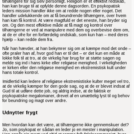
tilhængere for sig selv personligt. Religion er et effektivt redskab,
han kan bruge til at opfylde denne dagsorden. En psykopatisk
leders mission handler ikke om at redde nogen eller noget. Det
handler udelukkende om at få beundrende tilhængere, over hvem
han kan få kontrol. At være magtfuld er det eneste, han bryder sig
om. Og den mest effektive måde at få magt og kontrol over
tilhængerne er ved at manipulere med dem og overbevise dem om,
at de er ofre for en forfærdelig ondskab, som kun han – med deres
hjælp – kan redde dem fra.
Når han hævder, at han bekymrer sig om at kæmpe mod det onde –
ofte praler han af, hvor god han er til det – er det kun en måde at
lokke folk til at tro, at de virkelig har brug for at støtte sagen og
melde sig ind i hans kirke eller religiøse menighed. I virkeligheden
er kirken eller den religiøse menighed en ekstremistisk kult under
hans totale kontrol.
Imidlertid kan ledere af religiøse ekstremistiske kulter meget vel tro,
at de virkelig kæmper for den gode sag, og at de er blevet indsat af
Gud til at udføre dette job, og aldrig indse, at de faktisk er
psykopatiske megalomaner, drevet af en umættelig lyst til og behov
for beundring og magt over andre.
Udnytter frygt
Men hvordan kan det være, at tilhængerne ikke gennemskuer det?
Jo, som psykopat er sådan en leder jo en mester i manipulation.