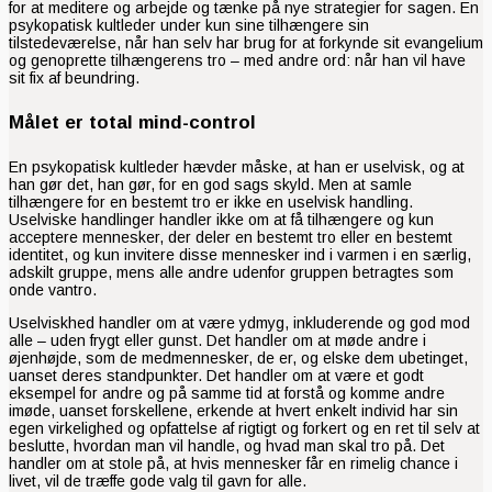
for at meditere og arbejde og tænke på nye strategier for sagen. En
psykopatisk kultleder under kun sine tilhængere sin
tilstedeværelse, når han selv har brug for at forkynde sit evangelium
og genoprette tilhængerens tro – med andre ord: når han vil have
sit fix af beundring.
Målet er total mind-control
En psykopatisk kultleder hævder måske, at han er uselvisk, og at
han gør det, han gør, for en god sags skyld. Men at samle
tilhængere for en bestemt tro er ikke en uselvisk handling.
Uselviske handlinger handler ikke om at få tilhængere og kun
acceptere mennesker, der deler en bestemt tro eller en bestemt
identitet, og kun invitere disse mennesker ind i varmen i en særlig,
adskilt gruppe, mens alle andre udenfor gruppen betragtes som
onde vantro.
Uselviskhed handler om at være ydmyg, inkluderende og god mod
alle – uden frygt eller gunst. Det handler om at møde andre i
øjenhøjde, som de medmennesker, de er, og elske dem ubetinget,
uanset deres standpunkter. Det handler om at være et godt
eksempel for andre og på samme tid at forstå og komme andre
imøde, uanset forskellene, erkende at hvert enkelt individ har sin
egen virkelighed og opfattelse af rigtigt og forkert og en ret til selv at
beslutte, hvordan man vil handle, og hvad man skal tro på. Det
handler om at stole på, at hvis mennesker får en rimelig chance i
livet, vil de træffe gode valg til gavn for alle.