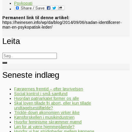
Psykopati
Permanent link til denne artikel:
https://heinesen.info/wp/da/blog/2014/09/06/sadan-identificerer-
man-en-psykopatisk-leder/
Leita
Search
for:
Seneste indlæg
Færøernes fremtid – efter løsrivelsen
Social kontrol i små samfund
Hvordan patriarkatet former os alle
Skal loven tillade fri abort, eller kun tillade
undtagelsestilfælde?
Trickle-down økonomien virker ikke
Kønsforskellen i musikindustrien
Hvorfor feminisme skræmmer mænd
Løn for at være hjemmegående?
Hvorfor vi har stridigheder mellem kønnene