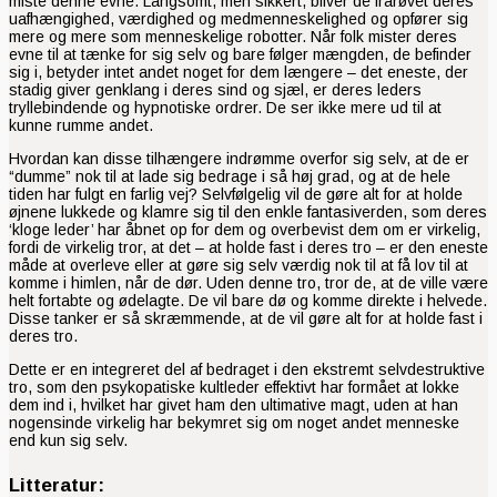
miste denne evne. Langsomt, men sikkert, bliver de frarøvet deres
uafhængighed, værdighed og medmenneskelighed og opfører sig
mere og mere som menneskelige robotter. Når folk mister deres
evne til at tænke for sig selv og bare følger mængden, de befinder
sig i, betyder intet andet noget for dem længere – det eneste, der
stadig giver genklang i deres sind og sjæl, er deres leders
tryllebindende og hypnotiske ordrer. De ser ikke mere ud til at
kunne rumme andet.
Hvordan kan disse tilhængere indrømme overfor sig selv, at de er
“dumme” nok til at lade sig bedrage i så høj grad, og at de hele
tiden har fulgt en farlig vej? Selvfølgelig vil de gøre alt for at holde
øjnene lukkede og klamre sig til den enkle fantasiverden, som deres
‘kloge leder’ har åbnet op for dem og overbevist dem om er virkelig,
fordi de virkelig tror, ​​at det – at holde fast i deres tro – er den eneste
måde at overleve eller at gøre sig selv værdig nok til at få lov til at
komme i himlen, når de dør. Uden denne tro, tror de, at de ville være
helt fortabte og ødelagte. De vil bare dø og komme direkte i helvede.
Disse tanker er så skræmmende, at de vil gøre alt for at holde fast i
deres tro.
Dette er en integreret del af bedraget i den ekstremt selvdestruktive
tro, som den psykopatiske kultleder effektivt har formået at lokke
dem ind i, hvilket har givet ham den ultimative magt, uden at han
nogensinde virkelig har bekymret sig om noget andet menneske
end kun sig selv.
Litteratur: