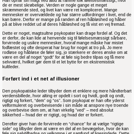
Han opnår sin magt ved altid at ramme folk følelsesmæssigt, hvor
de er mest skrøbelige. Verden er nogle gange et meget
skræmmende sted, og livet kan være ret kompliceret. Mange
mennesker er overvældede og har større udfordringer i livet, end de
kan bære. Derfor er mange på randen af ren håbløshed og håber
på at blive reddet ud af deres håbløshed og få vist en vej fremad.
Dette er noget, magtsultne psykopater kan drage fordel af. Og det
er derfor, de kan lide at henvende sig til følelsesmæssigt sårbare,
forvirrede og usikre mennesker, hvoraf mange måske har mistet
fodfæstet og ofte desperat har brug for noget at tro på. Jo mere
rodløse og håbløse de føler sig, jo stærkere er deres ønske om at
være en del af noget “godt” for at føle sig bedre tilpas og få mere
selvværd, hvilket gør dem til et let bytte for en ekstremistisk
kultleder.
Forført ind i et net af illusioner
Den psykopatiske leder tilbyder dem et enklere og mere håndterbart
verdensbillede, hvor alting er opdelt i sort og hvidt, godt og ondt,
rigtigt og forkert, “dem” og “os”. Som psykopat er han ofte yderst
velformuleret og overbevisende i sin måde at anspore nye troende
og overbevise dem om, at han virkelig ”ved” – med absolut
sikkerhed – hvad der er rigtigt, og hvad der er forkert.
Derefter giver han de forvirrede en “chance” for at vælge “rigtige
side” og tilbyder dem at være en del af en bevægelse, hvor de kan
føle sig selvtilfredse og velkomne i et samfund af ligesindede. Dette