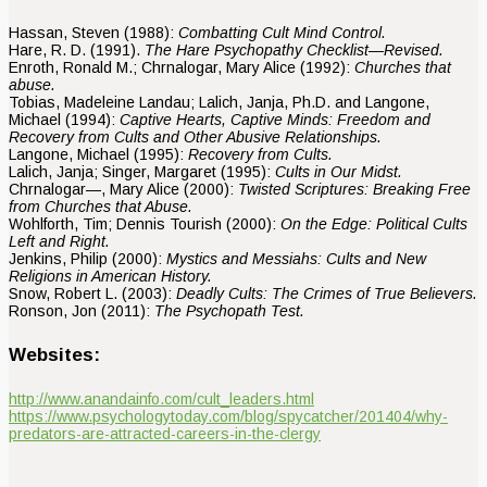
Hassan, Steven (1988):
Combatting Cult Mind Control.
Hare, R. D. (1991).
The Hare Psychopathy Checklist—Revised.
Enroth, Ronald M.; Chrnalogar, Mary Alice (1992):
Churches that
abuse.
Tobias, Madeleine Landau; Lalich, Janja, Ph.D. and Langone,
Michael (1994):
Captive Hearts, Captive Minds: Freedom and
Recovery from Cults and Other Abusive Relationships.
Langone, Michael (1995):
Recovery from Cults.
Lalich, Janja; Singer, Margaret (1995):
Cults in Our Midst.
Chrnalogar—, Mary Alice (2000):
Twisted Scriptures: Breaking Free
from Churches that Abuse.
Wohlforth, Tim; Dennis Tourish (2000):
On the Edge: Political Cults
Left and Right.
Jenkins, Philip (2000):
Mystics and Messiahs: Cults and New
Religions in American History.
Snow, Robert L. (2003):
Deadly Cults: The Crimes of True Believers.
Ronson, Jon (2011):
The Psychopath Test.
Websites:
http://www.anandainfo.com/cult_leaders.html
https://www.psychologytoday.com/blog/spycatcher/201404/why-
predators-are-attracted-careers-in-the-clergy