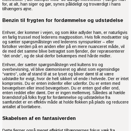
for, at alt, han siger og gør, synes pålideligt og troværdigt i hans
tilhængers øjne.
Benzin til frygten for fordømmelse og udstødelse
Enhver, der kommer i vejen, og som ikke adlyder ham, er naturligvis
en farlig trussel mod lederens magtposition. Hvis folk modsætter sig
og sætter spørgsmålstegn ved lederens synspunkter – eller
fortolker verden på en anden eller på en mere nuanceret måde, vil
de med det samme blive betragtet som fjender, der repræsenterer
“det onde”, og de skal derfor bekæmpes med hårde midler.
Enhver, der sætter spørgsmålstegn ved kultens tro og
overbevisning, vil blive dæmoniseret og afvist som egensindige
“vantro”, ude af stand til at se lyset og bliver dømt til at være
udstødte for evigt, hvor de helt sikkert vil ende i helvede. Der er intet
kompromis. Du er enten indenfor eller udenfor. Du er enten med
bevægelsen eller imod bevægelsen. Du er enten god eller ond,
enten reddet eller dømt. Der er ingen mellemvej. Således at hælde
brændstof på folks frygt for fordømmelse og udstødelse fra
samfundet er en effektiv måde at holde flokken på plads og reducere
antallet af bortløbere.
Skabelsen af
en fantasiverden
Dette fjerner også meget effektivt tilhængernes fokus væk fra