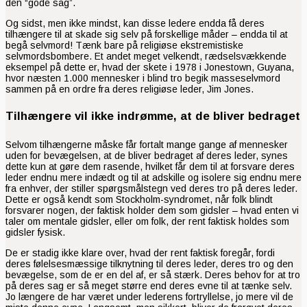
den “gode sag”.
Og sidst, men ikke mindst, kan disse ledere endda få deres
tilhængere til at skade sig selv på forskellige måder – endda til at
begå selvmord! Tænk bare på religiøse ekstremistiske
selvmordsbombere. Et andet meget velkendt, rædselsvækkende
eksempel på dette er, hvad der skete i 1978 i Jonestown, Guyana,
hvor næsten 1.000 mennesker i blind tro begik masseselvmord
sammen på en ordre fra deres religiøse leder, Jim Jones.
Tilhængere vil ikke indrømme, at de bliver bedraget
Selvom tilhængerne måske får fortalt mange gange af mennesker
uden for bevægelsen, at de bliver bedraget af deres leder, synes
dette kun at gøre dem rasende, hvilket får dem til at forsvare deres
leder endnu mere indædt og til at adskille og isolere sig endnu mere
fra enhver, der stiller spørgsmålstegn ved deres tro på deres leder.
Dette er også kendt som Stockholm-syndromet, når folk blindt
forsvarer nogen, der faktisk holder dem som gidsler – hvad enten vi
taler om mentale gidsler, eller om folk, der rent faktisk holdes som
gidsler fysisk.
De er stadig ikke klare over, hvad der rent faktisk foregår, fordi
deres følelsesmæssige tilknytning til deres leder, deres tro og den
bevægelse, som de er en del af, er så stærk. Deres behov for at tro
på deres sag er så meget større end deres evne til at tænke selv.
Jo længere de har været under lederens fortryllelse, jo mere vil de