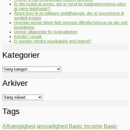
Er det muligt at synes, det er synd for palæstinenserne uden
at være jødehader?
Åbent brev til en tidligere stofafhængig, der er konverteret til
genfødt kristen
Hvordan penge bliver født gennem offentlig forbrug og dør ved
beskatning
Venner afgørende for livskvaliteten
Kvinder i musik
Er kvinder mindre musikalske end mænd?
Kategorier
Kategorier
Arkiver
Arkiver
Tags
Afhængighed
ansvarlighed
Basic Income
Basic