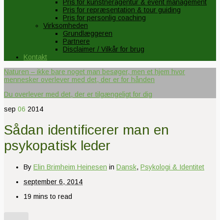
Pris for kunstneragentur & event management
Pris for repræsentation & tour guiding
Pris for personlig coaching
Virksomheden
Grundlæggeren
Partnere
Disclaimer / Vilkår for brug
Kontakt
Naturen – ikke bare noget man besøger, men et hjem hvor
mennesker overlever med det, der er for hånden
Du overlever med det, der er tilgængeligt for dig
sep
06
2014
Sådan identificerer man en
psykopatisk leder
By
Elin Brimheim Heinesen
in
Dansk
,
Psykologi & Identitet
september 6, 2014
19 mins to read