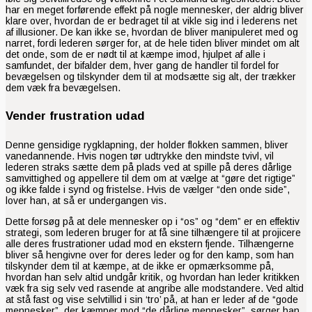
har en meget forførende effekt på nogle mennesker, der aldrig bliver
klare over, hvordan de er bedraget til at vikle sig ind i lederens net
af illusioner. De kan ikke se, hvordan de bliver manipuleret med og
narret, fordi lederen sørger for, at de hele tiden bliver mindet om alt
det onde, som de er nødt til at kæmpe imod, hjulpet af alle i
samfundet, der bifalder dem, hver gang de handler til fordel for
bevægelsen og tilskynder dem til at modsætte sig alt, der trækker
dem væk fra bevægelsen.
Vender frustration udad
Denne gensidige rygklapning, der holder flokken sammen, bliver
vanedannende. Hvis nogen tør udtrykke den mindste tvivl, vil
lederen straks sætte dem på plads ved at spille på deres dårlige
samvittighed og appellere til dem om at vælge at “gøre det rigtige”
og ikke falde i synd og fristelse. Hvis de vælger “den onde side”,
lover han, at så er undergangen vis.
Dette forsøg på at dele mennesker op i “os” og “dem” er en effektiv
strategi, som lederen bruger for at få sine tilhængere til at projicere
alle deres frustrationer udad mod en ekstern fjende. Tilhængerne
bliver så hengivne over for deres leder og for den kamp, som han
tilskynder dem til at kæmpe, at de ikke er opmærksomme på,
hvordan han selv altid undgår kritik, og hvordan han leder kritikken
væk fra sig selv ved rasende at angribe alle modstandere. Ved altid
at stå fast og vise selvtillid i sin ‘tro’ på, at han er leder af de “gode
mennesker”, der kæmper mod “de dårlige mennesker”, sørger han