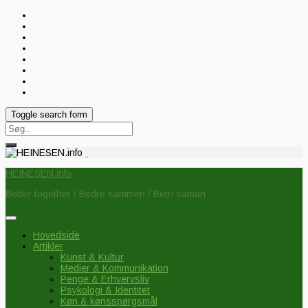
Toggle search form
Search
for:
HEINESEN.info
Better together / Bedre sammen / Betri saman
Hovedside
Artikler
Kunst & Kultur
Medier & Kommunikation
Penge & Erhvervsliv
Psykologi & Identitet
Køn & kønsspørgsmål