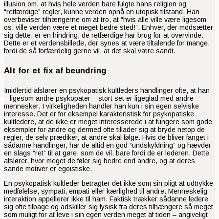
illusion om, at hvis hele verden bare fulgte hans religion og
“retfærdige” regler, kunne verden opnå en utopisk tilstand. Han
overbeviser tilhængerne om at tro, at “hvis alle ville være ligesom
os, ville verden være et meget bedre sted!”. Enhver, der modsætter
sig dette, er en hindring, de retfærdige har brug for at overvinde.
Dette er et verdensbillede, der synes at være tiltalende for mange,
fordi de så forfærdelig gerne vil, at det skal være sandt.
Alt for et fix af beundring
Imidlertid afslører en psykopatisk kultleders handlinger ofte, at han
– ligesom andre psykopater – stort set er ligeglad med andre
mennesker. I virkeligheden handler han kun i sin egen selviske
interesse. Det er for eksempel karakteristisk for psykopatiske
kultledere, at de ikke er meget interesserede i at fungere som gode
eksempler for andre og dermed ofte tillader sig at bryde netop de
regler, de selv prædiker, at andre skal følge. Hvis de bliver fanget i
sådanne handlinger, har de altid en god “undskyldning” og hævder
en slags “ret” til at gøre, som de vil, bare fordi de er lederen. Dette
afslører, hvor meget de føler sig bedre end andre, og at deres
sande motiver er egoistiske.
En psykopatisk kultleder betragter det ikke som sin pligt at udtrykke
medfølelse, sympati, empati eller kærlighed til andre. Menneskelig
interaktion appellerer ikke til ham. Faktisk trækker sådanne ledere
sig ofte tilbage og adskiller sig fysisk fra deres tilhængere så meget
som muligt for at leve i sin egen verden meget af tiden – angiveligt