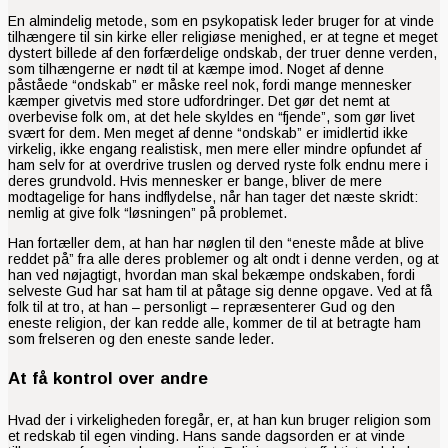
En almindelig metode, som en psykopatisk leder bruger for at vinde
tilhængere til sin kirke eller religiøse menighed, er at tegne et meget
dystert billede af den forfærdelige ondskab, der truer denne verden,
som tilhængerne er nødt til at kæmpe imod. Noget af denne
påståede “ondskab” er måske reel nok, fordi mange mennesker
kæmper givetvis med store udfordringer. Det gør det nemt at
overbevise folk om, at det hele skyldes en “fjende”, som gør livet
svært for dem. Men meget af denne “ondskab” er imidlertid ikke
virkelig, ikke engang realistisk, men mere eller mindre opfundet af
ham selv for at overdrive truslen og derved ryste folk endnu mere i
deres grundvold. Hvis mennesker er bange, bliver de mere
modtagelige for hans indflydelse, når han tager det næste skridt:
nemlig at give folk “løsningen” på problemet.
Han fortæller dem, at han har nøglen til den “eneste måde at blive
reddet på” fra alle deres problemer og alt ondt i denne verden, og at
han ved nøjagtigt, hvordan man skal bekæmpe ondskaben, fordi
selveste Gud har sat ham til at påtage sig denne opgave. Ved at få
folk til at tro, at han – personligt – repræsenterer Gud og den
eneste religion, der kan redde alle, kommer de til at betragte ham
som frelseren og den eneste sande leder.
At få kontrol over andre
Hvad der i virkeligheden foregår, er, at han kun bruger religion som
et redskab til egen vinding. Hans sande dagsorden er at vinde