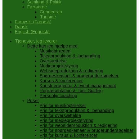
Samfund & Politik
Færøerne
Grindedrab
Turisme
Føroyskt
(
Færøsk
)
Dansk
English
(
Engelsk
)
Tjenester, jeg leverer
Dette kan jeg hjælpe med
Musikoptræden
Tekstproduktion & -behandling
Oversættelse
Medieprojektstyring
Websideproduktion & redigering
Spørgeskemaer & brugerundersøgelser
Kursus & konferencer
Kunstneragentur & event management
Repræsentation & Tour Guiding
Personlig coaching
Priser
Pris for musikopførelser
Pris for tekstproduktion & -behandling
Pris for oversættelse
Pris for medieprojektstyring
Pris for websideproduktion & redigering
Pris for spørgeskemaer & brugerundersøgelser
Pris for kursus & konferencer