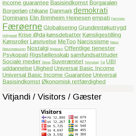
income guarantee
Basisindkomst
Borgaraløn
demokrati
Borgerløn
chikane
Danmark
Dominans
Elin Brimheim Heinesen
empati
Færinger
Færøerne
Globalisering
Grundinntøkutrygd
Krise @da
kønsdebatter
Kønsligestilling
Hollywood
Kønsroller
Løsrivelse
MeToo
Narcissisme
Natur
Nostalgi
Offentlige tjenester
Naturressourcer
Nyslaveri
Psykopati
Rigsfællesskab
samfundsattituder
Sociale medier
Suverænitet
UBI
Stress
Teknologi
Tid
uddannelse
Ulighed
Universal Basic Income
Universal Basic Income Guarantee
Universal
Basisindkomst
Økonomisk retfærdighed
Vitjandi / Visitors / Gæster