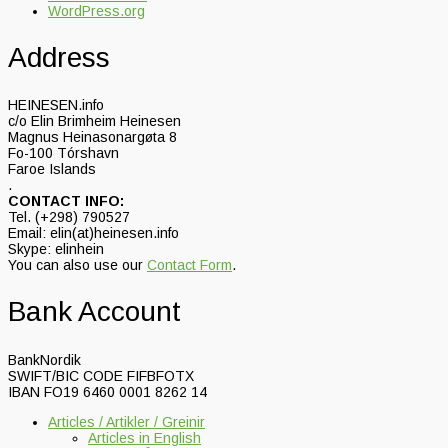
WordPress.org
Address
HEINESEN.info
c/o Elin Brimheim Heinesen
Magnus Heinasonargøta 8
Fo-100 Tórshavn
Faroe Islands
.
CONTACT INFO:
Tel. (+298) 790527
Email: elin(at)heinesen.info
Skype: elinhein
You can also use our
Contact Form
.
Bank Account
BankNordik
SWIFT/BIC CODE FIFBFOTX
IBAN FO19 6460 0001 8262 14
Articles / Artikler / Greinir
Articles in English