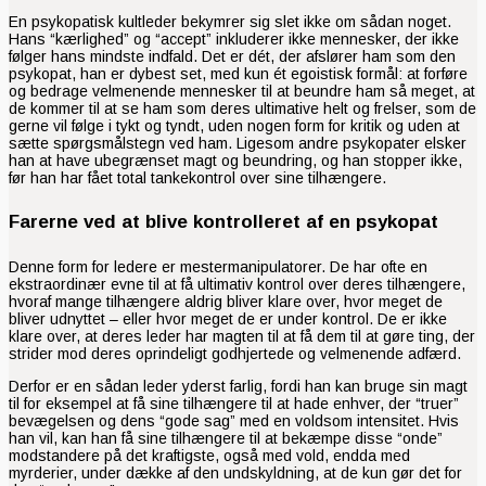
En psykopatisk kultleder bekymrer sig slet ikke om sådan noget.
Hans “kærlighed” og “accept” inkluderer ikke mennesker, der ikke
følger hans mindste indfald. Det er dét, der afslører ham som den
psykopat, han er dybest set, med kun ét egoistisk formål: at forføre
og bedrage velmenende mennesker til at beundre ham så meget, at
de kommer til at se ham som deres ultimative helt og frelser, som de
gerne vil følge i tykt og tyndt, uden nogen form for kritik og uden at
sætte spørgsmålstegn ved ham. Ligesom andre psykopater elsker
han at have ubegrænset magt og beundring, og han stopper ikke,
før han har fået total tankekontrol over sine tilhængere.
Farerne ved at blive kontrolleret af en psykopat
Denne form for ledere er mestermanipulatorer. De har ofte en
ekstraordinær evne til at få ultimativ kontrol over deres tilhængere,
hvoraf mange tilhængere aldrig bliver klare over, hvor meget de
bliver udnyttet – eller hvor meget de er under kontrol. De er ikke
klare over, at deres leder har magten til at få dem til at gøre ting, der
strider mod deres oprindeligt godhjertede og velmenende adfærd.
Derfor er en sådan leder yderst farlig, fordi han kan bruge sin magt
til for eksempel at få sine tilhængere til at hade enhver, der “truer”
bevægelsen og dens “gode sag” med en voldsom intensitet. Hvis
han vil, kan han få sine tilhængere til at bekæmpe disse “onde”
modstandere på det kraftigste, også med vold, endda med
myrderier, under dække af den undskyldning, at de kun gør det for