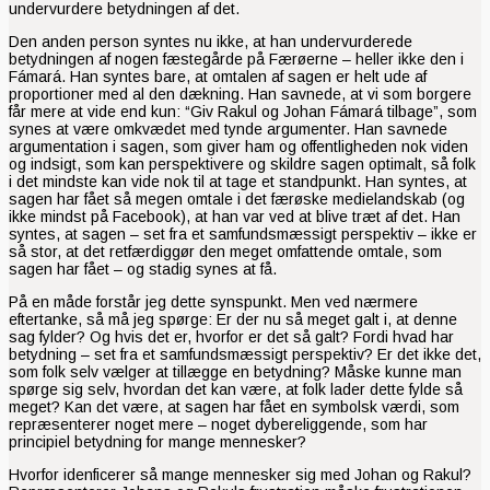
undervurdere betydningen af det.
Den anden person syntes nu ikke, at han undervurderede
betydningen af nogen fæstegårde på Færøerne – heller ikke den i
Fámará. Han syntes bare, at omtalen af sagen er helt ude af
proportioner med al den dækning. Han savnede, at vi som borgere
får mere at vide end kun: “Giv Rakul og Johan Fámará tilbage”, som
synes at være omkvædet med tynde argumenter. Han savnede
argumentation i sagen, som giver ham og offentligheden nok viden
og indsigt, som kan perspektivere og skildre sagen optimalt, så folk
i det mindste kan vide nok til at tage et standpunkt. Han syntes, at
sagen har fået så megen omtale i det færøske medielandskab (og
ikke mindst på Facebook), at han var ved at blive træt af det. Han
syntes, at sagen – set fra et samfundsmæssigt perspektiv – ikke er
så stor, at det retfærdiggør den meget omfattende omtale, som
sagen har fået – og stadig synes at få.
På en måde forstår jeg dette synspunkt. Men ved nærmere
eftertanke, så må jeg spørge: Er der nu så meget galt i, at denne
sag fylder? Og hvis det er, hvorfor er det så galt? Fordi hvad har
betydning – set fra et samfundsmæssigt perspektiv? Er det ikke det,
som folk selv vælger at tillægge en betydning? Måske kunne man
spørge sig selv, hvordan det kan være, at folk lader dette fylde så
meget? Kan det være, at sagen har fået en symbolsk værdi, som
repræsenterer noget mere – noget dybereliggende, som har
principiel betydning for mange mennesker?
Hvorfor idenficerer så mange mennesker sig med Johan og Rakul?