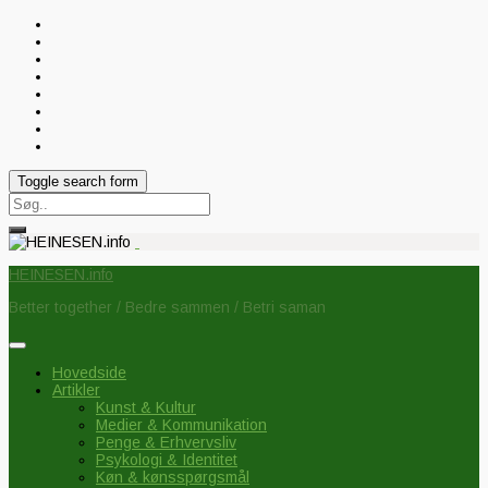
Toggle search form
Search
for:
HEINESEN.info
Better together / Bedre sammen / Betri saman
Hovedside
Artikler
Kunst & Kultur
Medier & Kommunikation
Penge & Erhvervsliv
Psykologi & Identitet
Køn & kønsspørgsmål