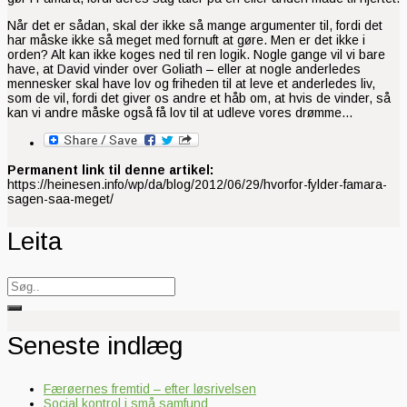
Når det er sådan, skal der ikke så mange argumenter til, fordi det
har måske ikke så meget med fornuft at gøre. Men er det ikke i
orden? Alt kan ikke koges ned til ren logik. Nogle gange vil vi bare
have, at David vinder over Goliath – eller at nogle anderledes
mennesker skal have lov og friheden til at leve et anderledes liv,
som de vil, fordi det giver os andre et håb om, at hvis de vinder, så
kan vi andre måske også få lov til at udleve vores drømme…
Permanent link til denne artikel:
https://heinesen.info/wp/da/blog/2012/06/29/hvorfor-fylder-famara-
sagen-saa-meget/
Leita
Search
for:
Seneste indlæg
Færøernes fremtid – efter løsrivelsen
Social kontrol i små samfund