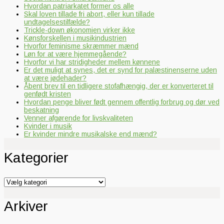
Hvordan patriarkatet former os alle
Skal loven tillade fri abort, eller kun tillade
undtagelsestilfælde?
Trickle-down økonomien virker ikke
Kønsforskellen i musikindustrien
Hvorfor feminisme skræmmer mænd
Løn for at være hjemmegående?
Hvorfor vi har stridigheder mellem kønnene
Er det muligt at synes, det er synd for palæstinenserne uden
at være jødehader?
Åbent brev til en tidligere stofafhængig, der er konverteret til
genfødt kristen
Hvordan penge bliver født gennem offentlig forbrug og dør ved
beskatning
Venner afgørende for livskvaliteten
Kvinder i musik
Er kvinder mindre musikalske end mænd?
Kategorier
Kategorier
Arkiver