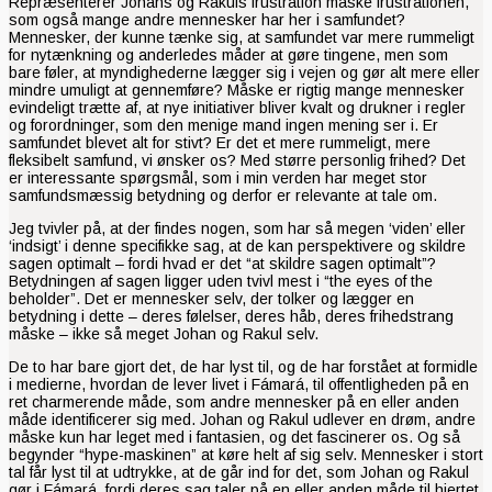
Repræsenterer Johans og Rakuls frustration måske frustrationen,
som også mange andre mennesker har her i samfundet?
Mennesker, der kunne tænke sig, at samfundet var mere rummeligt
for nytænkning og anderledes måder at gøre tingene, men som
bare føler, at myndighederne lægger sig i vejen og gør alt mere eller
mindre umuligt at gennemføre? Måske er rigtig mange mennesker
evindeligt trætte af, at nye initiativer bliver kvalt og drukner i regler
og forordninger, som den menige mand ingen mening ser i. Er
samfundet blevet alt for stivt? Er det et mere rummeligt, mere
fleksibelt samfund, vi ønsker os? Med større personlig frihed? Det
er interessante spørgsmål, som i min verden har meget stor
samfundsmæssig betydning og derfor er relevante at tale om.
Jeg tvivler på, at der findes nogen, som har så megen ‘viden’ eller
‘indsigt’ i denne specifikke sag, at de kan perspektivere og skildre
sagen optimalt – fordi hvad er det “at skildre sagen optimalt”?
Betydningen af sagen ligger uden tvivl mest i “the eyes of the
beholder”. Det er mennesker selv, der tolker og lægger en
betydning i dette – deres følelser, deres håb, deres frihedstrang
måske – ikke så meget Johan og Rakul selv.
De to har bare gjort det, de har lyst til, og de har forstået at formidle
i medierne, hvordan de lever livet i Fámará, til offentligheden på en
ret charmerende måde, som andre mennesker på en eller anden
måde identificerer sig med. Johan og Rakul udlever en drøm, andre
måske kun har leget med i fantasien, og det fascinerer os. Og så
begynder “hype-maskinen” at køre helt af sig selv. Mennesker i stort
tal får lyst til at udtrykke, at de går ind for det, som Johan og Rakul
gør i Fámará, fordi deres sag taler på en eller anden måde til hjertet.