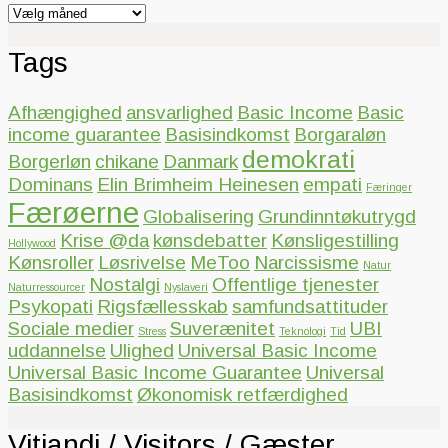
Arkiver
Tags
Afhængighed
ansvarlighed
Basic Income
Basic
income guarantee
Basisindkomst
Borgaraløn
demokrati
Borgerløn
chikane
Danmark
Dominans
Elin Brimheim Heinesen
empati
Færinger
Færøerne
Globalisering
Grundinntøkutrygd
Krise @da
kønsdebatter
Kønsligestilling
Hollywood
Kønsroller
Løsrivelse
MeToo
Narcissisme
Natur
Nostalgi
Offentlige tjenester
Naturressourcer
Nyslaveri
Psykopati
Rigsfællesskab
samfundsattituder
Sociale medier
Suverænitet
UBI
Stress
Teknologi
Tid
uddannelse
Ulighed
Universal Basic Income
Universal Basic Income Guarantee
Universal
Basisindkomst
Økonomisk retfærdighed
Vitjandi / Visitors / Gæster