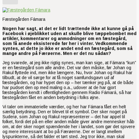
Fæstegården Fámara
Nogen har sagt, at det er lidt trættende ikke at kunne gå på
Facebook i øjeblikket uden at skulle blive tæppebombet med
artikler, kommentarer og anmodninger om en fæstegård,
som få anede eksisterede før her i vinter. Vedkommende
syntes, at dette jo ikke er andet end en fæstegård, som så
mange andre på Færøerne. Men er det nu sådan?
Jeg svarede, at jeg ikke rigtig synes, man kan sige, at Fámara “kun”
er en fæstegård som alle andre. Det var den måske, før Johan og
Rakul flyttede ind, men ikke længere. Nu, hvor Johan og Rakul har
tilbudt, at de vil sørge for at få noget samfundsgavn ud af
fæstegården, og har hypet den op – her tænker jeg på, at de både
har pudset den op med maling o.a., udover at de har gjort
fæstegården kendt i offentligheden gennem Radio Fámará, så har
fæstegården fået en anden betydning i folks øjne.
Vi taler om immaterielle værdier, og her har Fámara fået en helt
særlig betydning. Den er blevet til et symbol. Der sker noget på
Suderø, som Johan og Rakul repræsenterer – det har appel til
folket, fordi det på en eller anden måde giver andre mennesker håb
om, at der sker noget spændende her i landet, som gør det sjovere
og mere interessant at bo på Færøerne. Der er langt imellem
lyspunkterne, så det falder et tørt sted. Jeg tror ikke, man skal