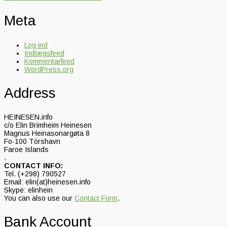
Meta
Log ind
Indlægsfeed
Kommentarfeed
WordPress.org
Address
HEINESEN.info
c/o Elin Brimheim Heinesen
Magnus Heinasonargøta 8
Fo-100 Tórshavn
Faroe Islands
.
CONTACT INFO:
Tel. (+298) 790527
Email: elin(at)heinesen.info
Skype: elinhein
You can also use our
Contact Form
.
Bank Account