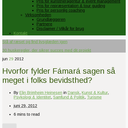
Pris for kunstneragentur & event management
Pris for repræsentation & tour guiding
Pris for personlig coaching
Virksomheden
Grundlæggeren
Partnere
Disclaimer / Vilkår for brug
Kontakt
Stå af ræset og find livsglæden igen
30 huskeregler, der sikrer succes med dit projekt
jun
29
2012
Hvorfor fylder Fámará sagen så
meget i folks bevidsthed?
By
Elin Brimheim Heinesen
in
Dansk
,
Kunst & Kultur
,
Psykologi & Identitet
,
Samfund & Politik
,
Turisme
juni 29, 2012
6 mins to read