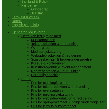
Samfund & Politik
Færøerne
Grindedrab
Turisme
Føroyskt
(
Færøsk
)
Dansk
English
(
Engelsk
)
Tjenester, jeg leverer
Dette kan jeg hjælpe med
Musikoptræden
Tekstproduktion & -behandling
Oversættelse
Medieprojektstyring
Websideproduktion & redigering
Spørgeskemaer & brugerundersøgelser
Kursus & konferencer
Kunstneragentur & event management
Repræsentation & Tour Guiding
Personlig coaching
Priser
Pris for musikopførelser
Pris for tekstproduktion & -behandling
Pris for oversættelse
Pris for medieprojektstyring
Pris for websideproduktion & redigering
Pris for spørgeskemaer & brugerundersøgelser
Pris for kursus & konferencer